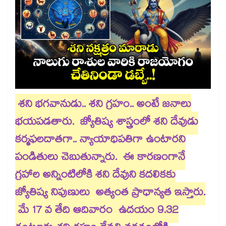
శని భగవానుడు.. శని గ్రహం.. అంటే జనాలు
భయపడతారు. జ్యోతిష్య శాస్త్రంలో శని దేవుడు
కర్మఫలదాతగా.. న్యాయాధిపతిగా ఉంటారని
పండితులు చెబుతున్నారు. ఈ కారణంగానే
గ్రహాల అన్నింటిలోకి శని దేవుని కదలికకు
జ్యోతిష్య నిపుణులు అత్యంత ప్రాధాన్యత ఇస్తారు.
మే 17 వ తేది ఆదివారం ఉదయం 9.32