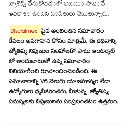
బ్యాలెన్స్ చేసుకోవడంలో విజయం సాధించే
అవకాశం ఉందని పండితులు చెబుతున్నారు.
Disclaimer:
పైన అందించిన సమాచారం
కేవలం అవగాహన కోసం మాత్రమే. ఈ కథనాన్ని
జ్యోతిష్య నిపుణుల సలహాలతో పాటు ఇంటర్నెట్
లో అందుబాటులో ఉన్న సమాచారం
వినియోగించి రూపొందించబడింది. ఈ
సమాచారాన్ని V6 వెలుగు యాజమాన్యం లేదా
ఉద్యోగులు ధృవీకరించరు. మీకున్న జ్యోతిష్య
సమస్యలకు నిపుణులను సంప్రదించటం ఉత్తమం.