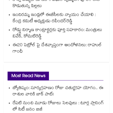
కొన్ని అద్భుతాలు ఇలా.. వీధులే స్విమ్మింగ్ పూల్.. ఈత
కొడుతున్న పిల్లలు
ఇందిరమ్మ ఇండ్లలో ఈబీసీలకు న్యాయం చేయాలి :
కేంద్ర కమిటీ అధ్యక్షుడు రవీందర్‌‌‌‌రెడ్డి
రోడ్డు నిర్మాణ కాంట్రాక్టర్లకు పూర్తి సహకారం: మంత్రులు
వివేక్, కోమటిరెడ్డి
ఈ20 పెట్రోల్ పై దేశవ్యాప్తంగా ఆందోళనలు: రాహుల్
గాంధీ
Most Read News
జ్యోతిష్యం: సూర్యగ్రహణం రోజు చతుర్గ్రహ యోగం.. ఈ
రాశుల వారికి జాక్ పాట్!
రేపటి నుంచి మూడు రోజులు సెలవులు : టూర్ల ప్లానింగ్
లో సిటీ జనం బిజీ