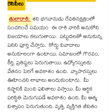
రెసిపీలు
తులారాశి:
శని భగవానుడు రేవతినక్షత్రంలో
సంచరించే సమయం ఈ రాశి వారికి అనుకోని
విజయాలు కలుగుతాయి. పట్టుదలతో అనుకున్న
పనిని పూర్తి చేస్తారు. కోర్టు వివాదాలు
అనుకూలంగా ఉంటాయి. సమాజంలో గౌరవం,
కీర్తి, ప్రతిష్టలు పెరుగుతాయి. ఉద్యోగస్తులకు
వేతనం పెరిగే అవకాశం ఉంది. వ్యాపారస్తులు
ఊహించని లాభాలు అందుకుంటారు. మీ
కష్టానికి మంచి ఫలితాలు వస్తాయి. మీ ఆర్థిక
పరిస్థితి మెరుగుపడే అవకాశం ఉంది. మీ ఆత్మ
విశ్వాసం పెరుగుతుంది. వృత్తి, వ్యక్తిగత జీవితం