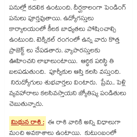
పనుల్లో కదలిక ఉంటుంది. దీర్ఘకాలంగా పెండింగ్​
పనులు పూర్తవుతాయి. ఉద్యోగస్తులు
కార్యాలయంలో కీలక బాధ్యతలు పోషించాల్సి
ఉంటుంది. టెక్నికల్​ రంగంలో ఉన్న వారు కొత్త
ప్రాజెక్ట్​ లు చేపడతారు. వ్యాపారస్తులకు
ఊహించని లాభాలుంటాయి. ఆర్థిక పరిస్థి తి
బలపడుతుంది. పూర్వీకుల ఆస్తి కలసి వస్తుంది.
నిరుద్యోగులు శుభవార్తలు వింటారు. ప్రేమ.. పెళ్లి
వ్యవహారాలు కలసివస్తాయని జ్యోతిష్య పండితులు
చెబుతున్నారు.
మిథున రాశి :
ఈ రాశి వారికి అన్ని విధాలుగా
మంచి అవకాశాలు ఉంటాయి. కుటుంబంలో