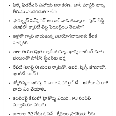
ఫిల్మ్ ఫెడరేషన్ సహాయ నిరాకరణ.. జానీ మాస్టర్ భార్య
తీరును ఎండగడుతూ లేఖ
ఫార్చ్యూన్ సన్‌ఫ్లవర్ ఆయిల్ వాడుతున్నారా.. ఫుడ్ సేఫ్టీ
తనిఖీల్లో క్వాలిటీ టెస్ట్ ఫెయిలైంది తెలుసా?
ఇళ్లలో గ్యాస్ వాడుతున్న వినియోగదారులకు కీలక
హెచ్చరిక
ఇలా తయారవుతున్నారేంటమ్మా.. భార్య చాటింగ్ చూసి
భయంతో పోలీస్ స్టేషన్⁫కు భర్త !
రేపటి (ఆగస్ట్ 8) నుంచి ర్యాపిడో, ఉబర్, స్విగ్గీ, జొమాటో,
బ్లింకిట్ బంద్ !
జ్యోతిష్యం: ఆగస్టు 9 చాలా పవర్ఫుల్ డే .. ఆరోజు ఏ రాశి
వారు ఏం చేయాలి..
కంటెంప్ట్ కేసులో హైకోర్టు ఎదుట.. IAS సందీప్
సుల్తానియా హాజరు
జూరాల 32 గేట్లు ఓపెన్.. శ్రీశైలం ప్రాజెక్టుకు నీరు