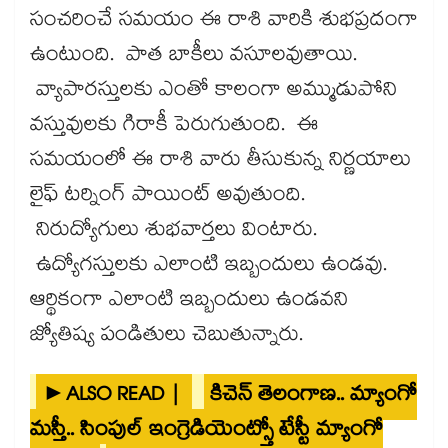
సంచరించే సమయం ఈ రాశి వారికి శుభప్రదంగా
ఉంటుంది. పాత బాకీలు వసూలవుతాయి.
వ్యాపారస్తులకు ఎంతో కాలంగా అమ్ముడుపోని
వస్తువులకు గిరాకీ పెరుగుతుంది. ఈ
సమయంలో ఈ రాశి వారు తీసుకున్న నిర్ణయాలు
లైఫ్​ టర్నింగ్​ పాయింట్​ అవుతుంది.
నిరుద్యోగులు శుభవార్తలు వింటారు.
ఉద్యోగస్తులకు ఎలాంటి ఇబ్బందులు ఉండవు.
ఆర్థికంగా ఎలాంటి ఇబ్బందులు ఉండవని
జ్యోతిష్య పండితులు చెబుతున్నారు.
►ALSO READ |
కిచెన్ తెలంగాణ.. మ్యాంగో
మస్తీ.. సింపుల్ ఇంగ్రెడియెంట్స్తో టేస్టీ మ్యాంగో