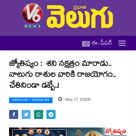
ఈ-పేపర్
జ్యోతిష్యం : శని నక్షత్రం మారాడు..
నాలుగు రాశుల వారికి రాజయోగం..
చేతినిండా డబ్బే..!
May 17, 2026
ASTROLOGY - HOROSCOPE