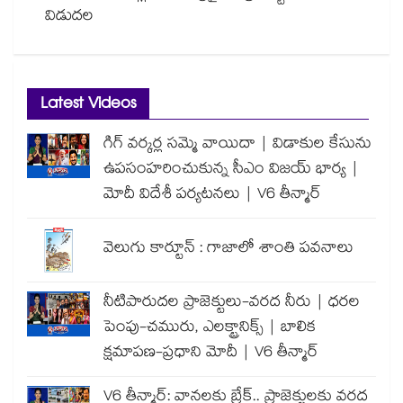
విడుదల
Latest Videos
గిగ్ వర్కర్ల సమ్మె వాయిదా | విడాకుల కేసును
ఉపసంహరించుకున్న సీఎం విజయ్ భార్య |
మోదీ విదేశీ పర్యటనలు | V6 తీన్మార్
వెలుగు కార్టూన్ : గాజాలో శాంతి పవనాలు
నీటిపారుదల ప్రాజెక్టులు-వరద నీరు | ధరల
పెంపు-చమురు, ఎలక్ట్రానిక్స్ | బాలిక
క్షమాపణ-ప్రధాని మోదీ | V6 తీన్మార్
V6 తీన్మార్: వానలకు బ్రేక్.. ప్రాజెక్టులకు వరద