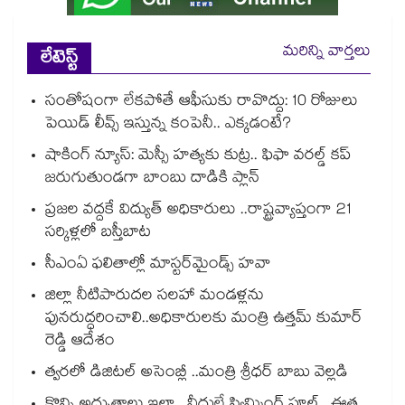
మరిన్ని వార్తలు
లేటెస్ట్
సంతోషంగా లేకపోతే ఆఫీసుకు రావొద్దు: 10 రోజులు
పెయిడ్ లీవ్స్ ఇస్తున్న కంపెనీ.. ఎక్కడంటే?
షాకింగ్ న్యూస్: మెస్సీ హత్యకు కుట్ర.. ఫిఫా వరల్డ్ కప్
జరుగుతుండగా బాంబు దాడికి ప్లాన్
ప్రజల వద్దకే విద్యుత్ అధికారులు ..రాష్ట్రవ్యాప్తంగా 21
సర్కిళ్లలో బస్తీబాట
సీఎంఏ ఫలితాల్లో మాస్టర్‌మైండ్స్ హవా
జిల్లా నీటిపారుదల సలహా మండళ్లను
పునరుద్ధరించాలి..అధికారులకు మంత్రి ఉత్తమ్ కుమార్
రెడ్డి ఆదేశం
త్వరలో డిజిటల్ అసెంబ్లీ ..మంత్రి శ్రీధర్ బాబు వెల్లడి