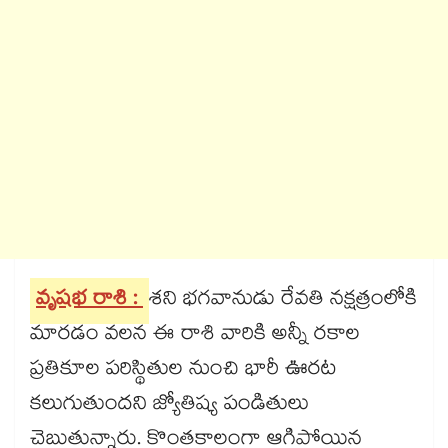
వృషభ రాశి :
శని భగవానుడు రేవతి నక్షత్రంలోకి
మారడం వలన ఈ రాశి వారికి అన్నీ రకాల
ప్రతికూల పరిస్థితుల నుంచి భారీ ఊరట
కలుగుతుందని జ్యోతిష్య పండితులు
చెబుతున్నారు. కొంతకాలంగా ఆగిపోయిన