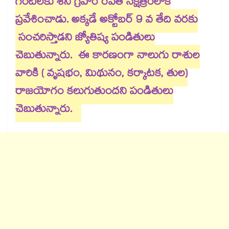
గంటలకు శని గ్రహం రేవతి నక్షత్రంలోకి
ప్రవేశించాడు. అక్కడే అక్టోబర్​ 9 వ తేది వరకు
సంచరిస్తాడని జ్యోతిష్య పండితులు
చెబుతున్నారు. ఈ కారణంగా నాలుగు రాశుల
వారికి ( వృషభం, మిథునం, కర్కాటక, తుల)
రాజయోగం కలుగుతుందని పండితులు
చెబుతున్నారు.