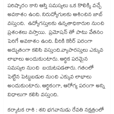
పరిష్కారం కాని ఆస్తి సమస్యలు ఒక కొలిక్కి వచ్చే
అవకాశం ఉంది. నిరుద్యోగులకు ఆశించిన జాబ్​
వస్తుంది. ఉద్యోగస్తులకు ఉన్నతాధికారుల నుంచి
ప్రశంశలు వస్తాయి. ప్రమోషన్​ తో పాటు వేతనం
పెరిగే అవకాశం ఉంది. వీరికి కెరీర్ పరంగా
అద్భుతంగా కలిసి వస్తుంది.వ్యాపారస్తులు ఎక్కువ
లాభాలు అందుకుంటారు. ఆర్థిక పరమైన
సమస్యల నుంచి బయటపడతారు. గతంలో
పెట్టిన పెట్టుబడుల నుంచి ఎక్కువ లాభాలు
అందుకుంటారు. ఆర్థికంగా, ఆరోగ్య పరంగా అన్ని
విధాలుగా కలిసి వస్తుంది.
కర్కాటక రాశి : శని భగవానుడు రేవతి నక్షత్రంలో