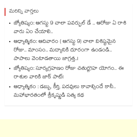
మరిన్ని వార్తలు
జ్యోతిష్యం: ఆగస్టు 9 చాలా పవర్ఫుల్ డే .. ఆరోజు ఏ రాశి
వారు ఏం చేయాలి..
ఆధ్యాత్మికం: ఆదివారం ( ఆగస్టు 9) చాలా విశిష్టమైన
రోజు.. మాంసం.. మద్యానికి దూరంగా ఉండండి..
పాపాలు వెంటాడతాయి జాగ్రత్త..!
జ్యోతిష్యం: సూర్యగ్రహణం రోజు చతుర్గ్రహ యోగం.. ఈ
రాశుల వారికి జాక్ పాట్!
ఆధ్యాత్మికం : డబ్బు, కీర్తి, పదవులు కావాల్సిందే కానీ..
మహాభారతంలో శ్రీకృష్ణుడి సత్య కథ