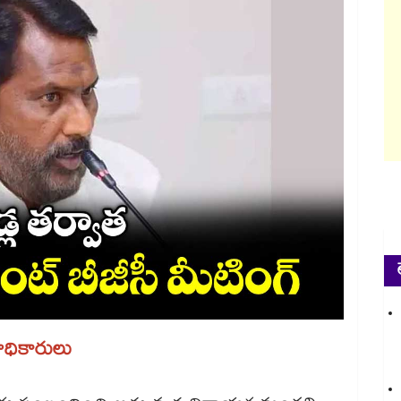
ాధికారులు