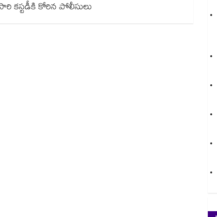
రోసారి కస్టడీకి కోరిన పోలీసులు