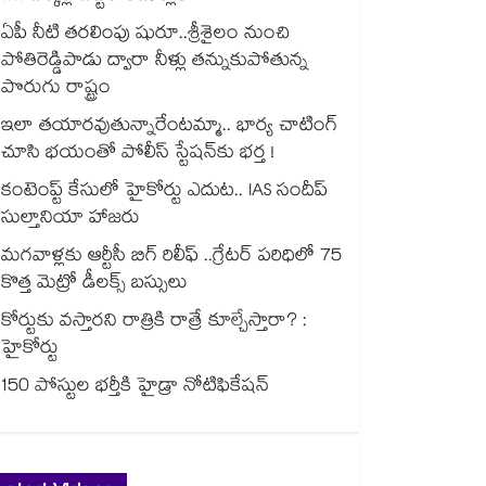
ఏపీ నీటి తరలింపు షురూ..శ్రీశైలం నుంచి
పోతిరెడ్డిపాడు ద్వారా నీళ్లు తన్నుకుపోతున్న
పొరుగు రాష్ట్రం
ఇలా తయారవుతున్నారేంటమ్మా.. భార్య చాటింగ్
చూసి భయంతో పోలీస్ స్టేషన్⁫కు భర్త !
కంటెంప్ట్ కేసులో హైకోర్టు ఎదుట.. IAS సందీప్
సుల్తానియా హాజరు
మగవాళ్లకు ఆర్టీసీ బిగ్ రిలీఫ్ ..గ్రేటర్ పరిధిలో 75
కొత్త మెట్రో డీలక్స్ బస్సులు
కోర్టుకు వస్తారని రాత్రికి రాత్రే కూల్చేస్తారా? :
హైకోర్టు
150 పోస్టుల భర్తీకి హైడ్రా నోటిఫికేషన్