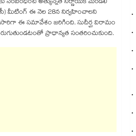
ఖకు సంబంధించి అత్యున్నత నిర్ణాయక మండలి
ీజీసీ) మీటింగ్ ఈ నెల 28న నిర్వహించాలని
రిసారిగా ఈ సమావేశం జరిగింది. సుదీర్ఘ విరామం
ీ జరుగుతుండటంతో ప్రాధాన్యత సంతరించుకుంది.