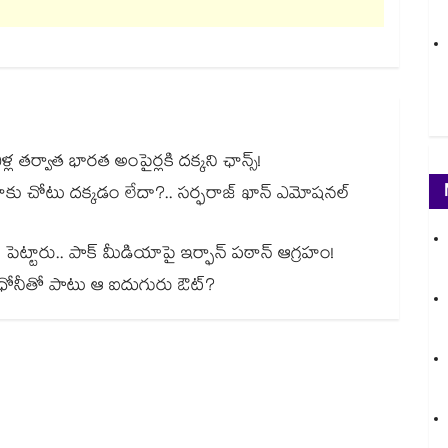
తర్వాత భారత అంపైర్లకి దక్కని ఛాన్స్!
నాకు చోటు దక్కడం లేదా?.. సర్ఫరాజ్ ఖాన్ ఎమోషనల్
పెట్టారు.. పాక్ మీడియాపై ఇర్ఫాన్ పఠాన్ ఆగ్రహం!
ు ధోనీతో పాటు ఆ ఐదుగురు ఔట్?