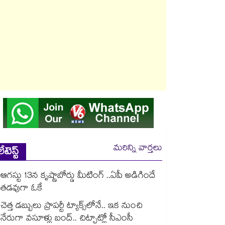
మరిన్ని వార్తలు
లేటెస్ట్
ఆగస్టు 13న కృష్ణాబోర్డు మీటింగ్ ..ఏపీ అడిగిందే
తడవుగా ఓకే
చెత్త డబ్బులు ప్రాపర్టీ ట్యాక్స్⁭లోనే.. ఇక నుంచి
నేరుగా వసూళ్లు బంద్.. చిట్చాట్లో సీఎంసీ