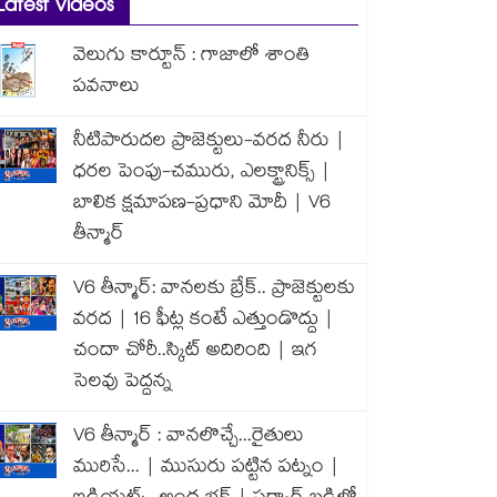
Latest Videos
వెలుగు కార్టూన్ : గాజాలో శాంతి
పవనాలు
నీటిపారుదల ప్రాజెక్టులు-వరద నీరు |
ధరల పెంపు-చమురు, ఎలక్ట్రానిక్స్ |
బాలిక క్షమాపణ-ప్రధాని మోదీ | V6
తీన్మార్
V6 తీన్మార్: వానలకు బ్రేక్.. ప్రాజెక్టులకు
వరద | 16 ఫీట్ల కంటే ఎత్తుండొద్దు |
చందా చోరీ..స్కిట్ అదిరింది | ఇగ
సెలవు పెద్దన్న
V6 తీన్మార్ : వానలొచ్చే...రైతులు
మురిసే... | ముసురు పట్టిన పట్నం |