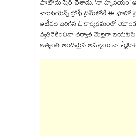
ఫొటోను షేర్‌‌‌‌‌‌‌‌ చేశాడు. ‘నా హృదయం’ 
చాంపియన్స్‌‌‌‌‌‌‌ ట్రోఫీ టైమ్‌⁬‌లోనే ఈ ఫొటో వైర
ఇటీవల జరిగిన ఓ కార్యక్రమంలో యాంకర్‌‌‌
వ్యతిరేకించినా తర్వాత మెల్లగా బయటపె
అత్యంత అందమైన అమ్మాయి నా స్నేహిత