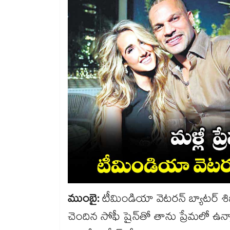
ముంబై:
టీమిండియా వెటరన్‌ బ్యాటర్‌ శిఖర్‌‌‌
చెందిన సోఫీ షైన్‌⁬తో తాను ప్రేమలో ఉ