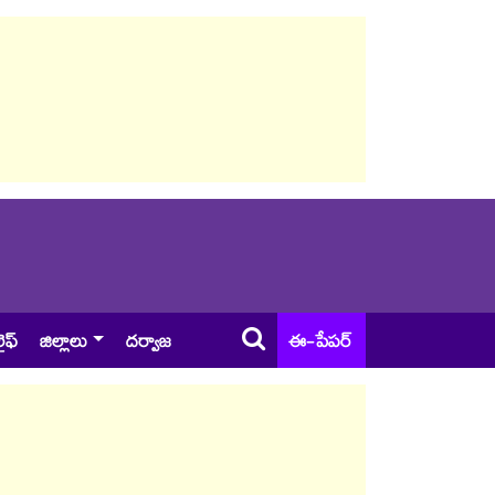
ైఫ్
జిల్లాలు
దర్వాజ
ఈ-పేపర్