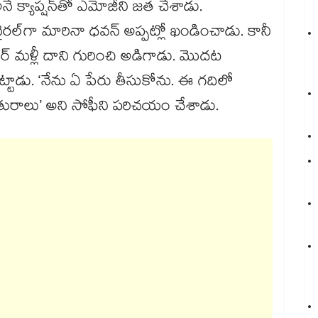
అనే క్యాప్షన్‌⁬తో ఎమోజీని జత చేశాడు.
ల్‌‌‌‌‌‌‌‌గా మారినా ధవన్‌‌‌‌‌‌‌‌ అప్పట్లో ఖండించాడు. కానీ
‌‌‌‌‌ మళ్లీ దాని గురించి అడిగాడు. మొదట
ట్టాడు. ‘నేను ఏ పేరు తీసుకోను. ఈ గదిలో
ురాలు’ అని సోఫీని పరిచయం చేశాడు.