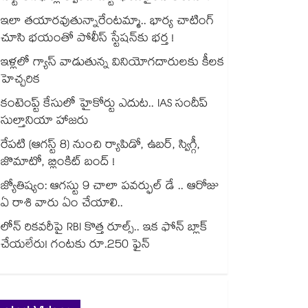
ఇలా తయారవుతున్నారేంటమ్మా.. భార్య చాటింగ్
చూసి భయంతో పోలీస్ స్టేషన్⁫కు భర్త !
ఇళ్లలో గ్యాస్ వాడుతున్న వినియోగదారులకు కీలక
హెచ్చరిక
కంటెంప్ట్ కేసులో హైకోర్టు ఎదుట.. IAS సందీప్
సుల్తానియా హాజరు
రేపటి (ఆగస్ట్ 8) నుంచి ర్యాపిడో, ఉబర్, స్విగ్గీ,
జొమాటో, బ్లింకిట్ బంద్ !
జ్యోతిష్యం: ఆగస్టు 9 చాలా పవర్ఫుల్ డే .. ఆరోజు
ఏ రాశి వారు ఏం చేయాలి..
లోన్ రికవరీపై RBI కొత్త రూల్స్.. ఇక ఫోన్ బ్లాక్
చేయలేరు! గంటకు రూ.250 ఫైన్