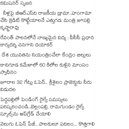
కమిషనర్ సృజన
నీళ్లపై బీఆర్ఎస్‌‌‌‌ది రాజకీయ డ్రామా..హంగామా
చేసి క్రెడిట్ కొట్టేయాలనే ఎత్తుగడ: మంత్రి జూపల్లి
కృష్ణారావు
రేవంత్‌‌ పాలనలోనే నాణ్యమైన విద్య : పీసీసీ ప్రధాన
కార్యదర్శి చనగాని దయాకర్
దేశ యువతను నియంత్రించేలా కేంద్రం బిల్లులు
కాచిగూడ కమేళాలో 60 కిలోల కుళ్లిన మాంసం
స్వాధీనం
జూరాల 32 గేట్లు ఓపెన్.. శ్రీశైలం ప్రాజెక్టుకు నీరు
విడుదల
పెద్దపల్లిలో పెండింగ్ రైల్వే సమస్యలు
పరిష్కరించండి..బెల్లంపల్లి, రామగుండం రైల్వే
స్కూల్స్‌‌ను అప్‌‌గ్రేడ్ చేయాలి
వెలుగు ఓపెన్ పేజీ.. పాలకులూ పదిలం... కొత్తగాలి