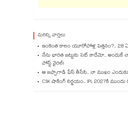
మరిన్ని వార్తలు
ఇంకెంత కాలం యూరోపోళ్ల పెత్తనం?.. 28 ఏళ్ల 
నేను భారత జట్టుకు సెట్ కాదేమో.. అందుకే 
పోస్ట్ వైరల్!
ఆ జఫ్పాగాడి ఫేస్ తీసేసి.. నా ముఖం ఎందుకు 
CSK షాకింగ్ నిర్ణయం.. IPL 2027కి ముంద