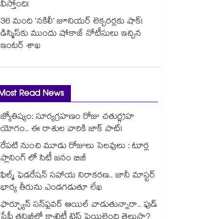
వీస్తోంది!
36 మంది ‘నకిలీ’ జూనియర్ లెక్చరర్లకు షాక్!
డిస్మిస్⁭కు ముందు షోకాజ్ నోటీసులు ఇచ్చిన
ఇంటర్ శాఖ
Most Read News
జ్యోతిష్యం: సూర్యగ్రహణం రోజు చతుర్గ్రహ
యోగం.. ఈ రాశుల వారికి జాక్ పాట్!
రేపటి నుంచి మూడు రోజులు సెలవులు : టూర్ల
ప్లానింగ్ లో సిటీ జనం బిజీ
ఫిల్మ్ ఫెడరేషన్ సహాయ నిరాకరణ.. జానీ మాస్టర్
భార్య తీరును ఎండగడుతూ లేఖ
ఫార్చ్యూన్ సన్‌ఫ్లవర్ ఆయిల్ వాడుతున్నారా.. ఫుడ్
సేఫ్టీ తనిఖీల్లో క్వాలిటీ టెస్ట్ ఫెయిలైంది తెలుసా?