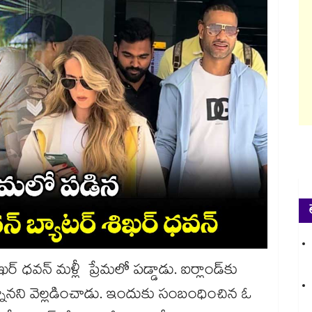
‌‌‌‌‌ ధవన్‌ మళ్లీ ప్రేమలో పడ్డాడు. ఐర్లాండ్‌⁬కు
న్నానని వెల్లడించాడు. ఇందుకు సంబంధించిన ఓ