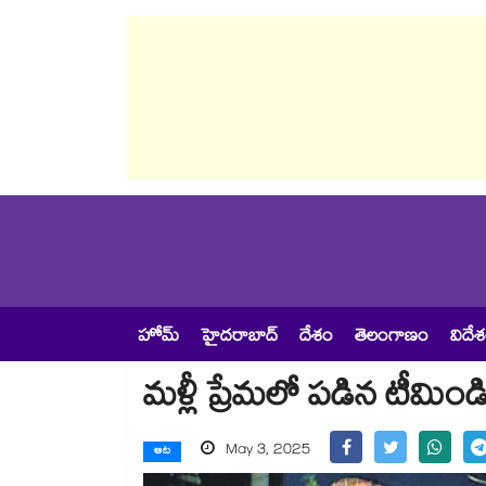
హోమ్
హైదరాబాద్
దేశం
తెలంగాణం
విదే
మళ్లీ ప్రేమలో పడిన టీమిండి
May 3, 2025
ఆట