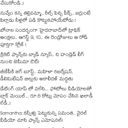
చేసుకోండి..!
నువ్వేం కన్న తల్లివమ్మా.. రీల్స్ పిచ్చి పీక్స్.. జర్రుంటే
పిల్లాడు నీళ్లలో పడి కొట్టుకపోయేటోడు !
బోనాల సందర్భంగా హైదరాబాద్‌లో ట్రాఫిక్
ఆంక్షలు.. ఆగస్ట్ 9, 10.. ఈ రెండ్రోజులు ఆ రోడ్
పూర్తిగా క్లోజ్ !
క్రికెట్ ఫ్యాన్స్‌కు బ్యాడ్ న్యూస్.. ది హండ్రెడ్ లీగ్
నుంచి జెమీమా ఔట్!
బీజేపీకి బిగ్ బూస్ట్.. మహిళా రిజర్వేషన్,
డీలిమిటేషన్ బిల్లుకు అకాలీదళ్ మద్దతు
డేటింగ్ యాప్ లో వలేసి... ఫోటోలు వీడియోలతో
బ్లాక్ మెయిల్... రూ.6 కోట్లు మోసం చేసిన ఖిలాడీ
లేడీ..!
Samantha: కన్నీళ్లు పెట్టుకున్న సమంత.. వైరల్
వీడియో చూసి ఫ్యాన్స్ ఎమోషనల్!