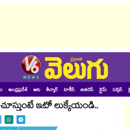
శం
ఆంధ్రప్రదేశ్
ఆట
తీన్మార్
టాకీస్
బిజినెస్
క్రైమ్
సక్సెస్
ల
 చూస్తుంటే ఇటో లుక్కేయండి..