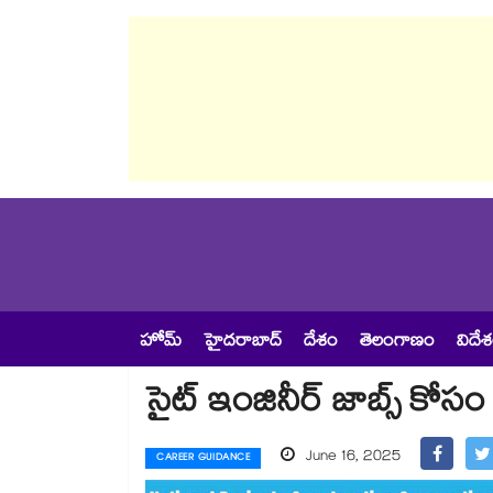
హోమ్
హైదరాబాద్
దేశం
తెలంగాణం
విదే
సైట్ ఇంజినీర్ జాబ్స్ కోసం
June 16, 2025
CAREER GUIDANCE