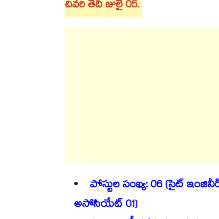
చివరి తేదీ జులై 05.
పోస్టుల సంఖ్య: 06 (సైట్ ఇంజిన
అసోసియేట్ 01)