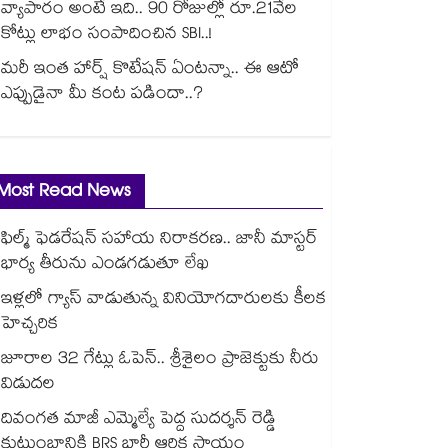
వ్యాపారం అంటే ఇది.. 90 రోజుల్లో రూ.21వేల
కోట్లు లాభం సంపాదించిన SBI..!
మరీ ఇంత హార్ష్ కొటేషన్ ఏంటన్నా.. ఈ ఆటో
ఎప్పుడైనా మీ కంట పడిందా..?
Most Read News
ఫిల్మ్ ఫెడరేషన్ సహాయ నిరాకరణ.. జానీ మాస్టర్
భార్య తీరును ఎండగడుతూ లేఖ
ఇళ్లలో గ్యాస్ వాడుతున్న వినియోగదారులకు కీలక
హెచ్చరిక
జూరాల 32 గేట్లు ఓపెన్.. శ్రీశైలం ప్రాజెక్టుకు నీరు
విడుదల
దివంగత మాజీ ఎమ్మెల్యే పెద్ద సుదర్శన్ రెడ్డి
కుటుంబానికి BRS భారీ ఆర్థిక సాయం