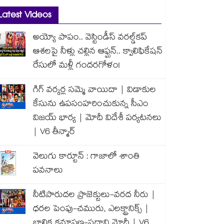
Latest Videos
అయ్యో పాపం.. వెస్టిండీస్ వరల్డ్‌కప్
ఆశలపై నీళ్లు చల్లిన ఆఫ్ఘన్.. క్వాలిఫికేషన్
రేసులో మళ్లీ గందరగోళం!
గిగ్ వర్కర్ల సమ్మె వాయిదా | విడాకుల
కేసును ఉపసంహరించుకున్న సీఎం
విజయ్ భార్య | మోదీ విదేశీ పర్యటనలు
| V6 తీన్మార్
వెలుగు కార్టూన్ : గాజాలో శాంతి
పవనాలు
నీటిపారుదల ప్రాజెక్టులు-వరద నీరు |
ధరల పెంపు-చమురు, ఎలక్ట్రానిక్స్ |
బాలిక క్షమాపణ-ప్రధాని మోదీ | V6