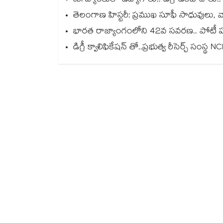
SBI బ్యాంకులో ఉద్యోగాలు.. డిగ్రీ ఉంటే చాలు.
తెలంగాణ హిస్టరీ: ప్రముఖ సూఫీ సాధువులు, వ
భారత రాజ్యాంగంలోని 42వ సవరణ.. పోటీ పర
డిగ్రీ క్వాలిఫికేషన్ తో..ప్రభుత్వ రీసెర్చ్ సంస్థ 