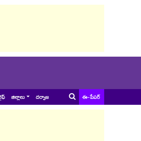
ైఫ్
జిల్లాలు
దర్వాజ
ఈ-పేపర్