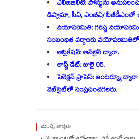
ఎలిజిబిలిటీ: పోస్టును అనుసరిం
డిప్లొమా, సీఏ, ఎంబీఏ/ పీజీడీఎంలో ఉ
వయోపరిమితి: గరిష్ట వయోపరిమి
సంబంధిత వర్గాలకు వయోపరిమితిల
అప్లికేషన్: ఆన్​లైన్ ద్వారా.
లాస్ట్ డేట్: జులై 05.
సెలెక్షన్ ప్రాసెస్: ఇంటర్వ్యూ ద్వ
వెబ్​సైట్⁬లో సంప్రదించగలరు.
మరిన్ని వార్తలు