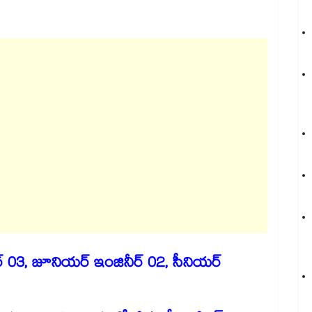
ీర్ 03, జూనియర్ ఇంజినీర్ 02, సీనియర్