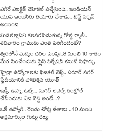
ఎగిరే ఎలక్ట్రిక్ వెహికల్ వచ్చేసింది.. ఇండియన్
యువ ఇంజనీరు తయారు చేశాడు.. టెస్ట్ సక్సెస్
అయింది
మిడిల్‌క్లాస్‌ని కలవరపెడుతున్న గోల్డ్ ర్యాలీ..
శనివారం గ్రాముకు ఎంత పెరిగిందంటే?
త్వరలోనే మద్యం ధ‌‌ర‌‌ల పెంపు!..8 నుంచి 10 శాతం
మేర పెంచేందుకు ప్రైస్ ఫిక్సేష‌‌న్ క‌‌మిటీ సిఫార్సు
హైడ్రా ఉద్యోగాలకు ఫిజికల్ టెస్ట్.. సరూర్ నగర్
స్టేడియానికి పోటెత్తిన యూత్
ఇడ్లీ, ఉప్మా, ఓట్స్... షుగర్ లెవెల్స్ కంట్రోల్
చేసేందుకు ఏది బెస్ట్ అంటే...?
ఒకే ఉద్యోగి.. రెండు చోట్ల జీతాలు ..40 మంది
అక్రమార్కుల గుట్టు రట్టు