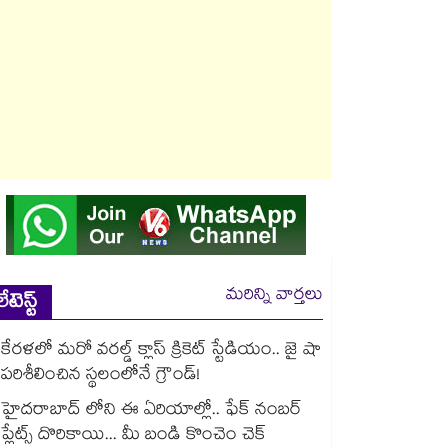
మరిన్ని వార్తలు
లేటెస్ట్
కేరళలో మరో వరల్డ్ క్లాస్ క్రికెట్ స్టేడియం.. జై షా
పరిశీలించిన స్థలంలోనే గ్రౌండ్!
హైదరాబాద్ లోని ఈ ఏరియాల్లో.. ఫేక్ నంబర్
ప్లేట్స్ దొరికాయి... మీ బండి కొంచెం చెక్