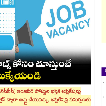
్(ఎన్​పీసీసీ) ఇంజినీర్ పోస్టుల భర్తీకి అప్లికేషన్లు
ైన్ ద్వారా అప్లై చేయవచ్చు. అప్లికేషన్ల సమర్పణకు