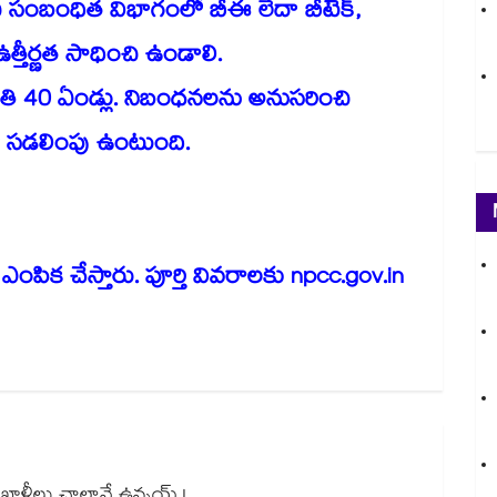
చి సంబంధిత విభాగంలో బీఈ లేదా బీటెక్,
త్తీర్ణత సాధించి ఉండాలి.
తి 40 ఏండ్లు. నిబంధనలను అనుసరించి
ో సడలింపు ఉంటుంది.
ారా ఎంపిక చేస్తారు. పూర్తి వివరాలకు npcc.gov.in