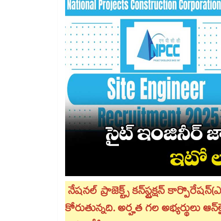
నేషనల్ ప్రాజెక్ట్స్ కన్​స్ట్రక్షన్ కార్పొరేషన
కోరుతున్నది. అర్హత గల అభ్యర్థులు ఆన్​ల