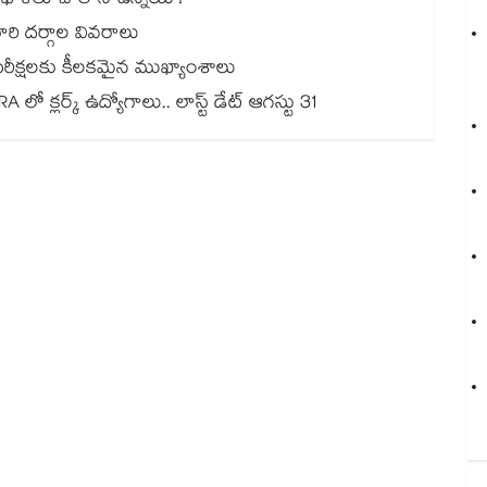
. ఖాళీలు చాలానే ఉన్నయ్ !
ారి దర్గాల వివరాలు
ీక్షలకు కీలకమైన ముఖ్యాంశాలు
NCRA లో క్లర్క్ ఉద్యోగాలు.. లాస్ట్ డేట్ ఆగస్టు 31