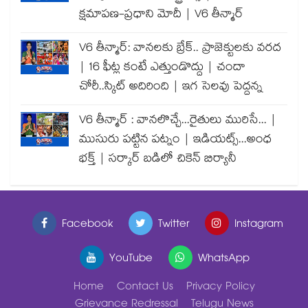
క్షమాపణ-ప్రధాని మోదీ | V6 తీన్మార్
V6 తీన్మార్: వానలకు బ్రేక్.. ప్రాజెక్టులకు వరద
| 16 ఫీట్ల కంటే ఎత్తుండొద్దు | చందా
చోరీ..స్కిట్ అదిరింది | ఇగ సెలవు పెద్దన్న
V6 తీన్మార్ : వానలొచ్చే...రైతులు మురిసే... |
ముసురు పట్టిన పట్నం | ఇడియట్స్...అంధ
భక్త్ | సర్కార్ బడిలో చికెన్ బిర్యానీ
Facebook
Twitter
Instagram
YouTube
WhatsApp
Home
Contact Us
Privacy Policy
Grievance Redressal
Telugu News