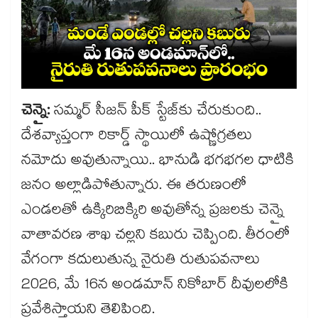
చెన్నై:
సమ్మర్ సీజన్ పీక్ స్టేజ్‎కు చేరుకుంది..
దేశవ్యాప్తంగా రికార్డ్ స్థాయిలో ఉష్ణోగ్రతలు
నమోదు అవుతున్నాయి.. భానుడి భగభగల ధాటికి
జనం అల్లాడిపోతున్నారు. ఈ తరుణంలో
ఎండలతో ఉక్కిరిబిక్కిరి అవుతోన్న ప్రజలకు చెన్నై
వాతావరణ శాఖ చల్లని కబురు చెప్పింది. తీరంలో
వేగంగా కదులుతున్న నైరుతి రుతుపవనాలు
2026, మే 16న అండమాన్ నికోబార్ దీవులలోకి
ప్రవేశిస్తాయని తెలిపింది.