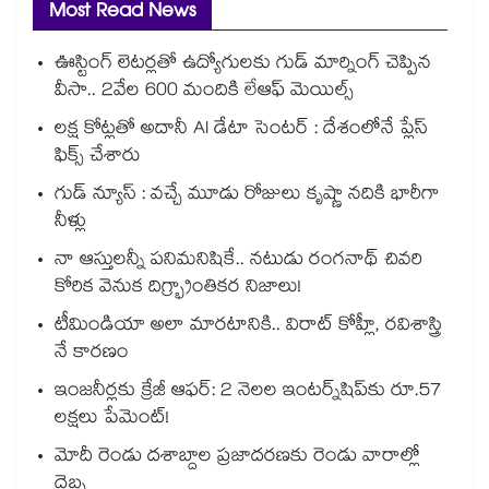
Most Read News
ఊస్టింగ్ లెటర్లతో ఉద్యోగులకు గుడ్ మార్నింగ్ చెప్పిన
వీసా.. 2వేల 600 మందికి లేఆఫ్ మెయిల్స్
లక్ష కోట్లతో అదానీ AI డేటా సెంటర్ : దేశంలోనే ప్లేస్
ఫిక్స్ చేశారు
గుడ్ న్యూస్ : వచ్చే మూడు రోజులు కృష్ణా నదికి భారీగా
నీళ్లు
నా ఆస్తులన్నీ పనిమనిషికే.. నటుడు రంగనాథ్ చివరి
కోరిక వెనుక దిగ్భ్రాంతికర నిజాలు!
టీమిండియా అలా మారటానికి.. విరాట్ కోహ్లీ, రవిశాస్త్రి
నే కారణం
ఇంజనీర్లకు క్రేజీ ఆఫర్: 2 నెలల ఇంటర్న్‌షిప్‌కు రూ.57
లక్షలు పేమెంట్!
మోదీ రెండు దశాబ్దాల ప్రజాదరణకు రెండు వారాల్లో
దెబ్బ