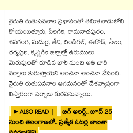
నైరుతి రుతుపవనాల ప్రభావంతో తమిళనాడులోని
కోయంబత్తూరు, నీలగిరి, రామనాథపురం,
శివగంగ, మదురై, తేని, దిండిగల్, ఈరోడ్, సేలం,
ధర్మపురి, కృష్ణగిరి జిల్లాల్లో ఉరుములు,
మెరుపులతో కూడిన భారీ నుంచి అతి భారీ
వర్షాలు కురుస్తాయని అంచనా అంచనా వేసింది.
నైరుతి రుతుపవనాల ఆగమనంతో దేశవ్యాప్తంగా
విస్తారంగా వర్షాలు కురవనున్నాయి.
►ALSO READ |
బిగ్ అలర్ట్.. జూన్ 25
నుంచి తెలంగాణలో.. ప్రత్యేక ఓటర్ల జాబితా