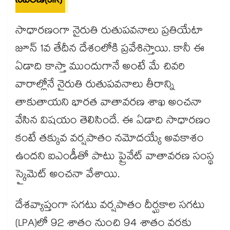
సవరణ(SIR)
సాధారణంగా నైరుతి రుతుపవనాలు ప్రతియేటా
జూన్ 1వ తేదీన దేశంలోకి ప్రవేశిస్తాయి. కానీ ఈ
ఏడాది కాస్తా ముందుగానే అంటే మే చివరి
వారాల్లోనే నైరుతి రుతుపవనాలు తీరాన్ని
తాకుతాయని భారత వాతావరణ శాఖ అంచనా
వేసిన విషయం తెలిసిందే. ఈ ఏడాది సాధారణం
కంటే తక్కువ వర్షపాతం నమోదయ్యే అవకాశం
ఉందని ఐఎండీతో పాటు ప్రైవేట్ వాతావరణ సంస్థ
స్కైమెట్ అంచనా వేశాయి.
దేశవ్యాప్తంగా సగటు వర్షపాతం దీర్ఘకాల సగటు
(LPA)లో 92 శాతం నుంచి 94 శాతం వరకు