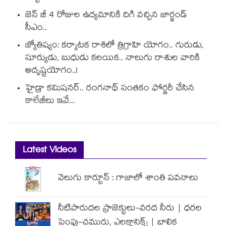
జెన్ జీ 4 రోజుల ఉద్యమానికి దిగి వచ్చిన జార్ఖండ్
సీఎం..
జ్యోతిష్యం: కర్కాటక రాశిలో త్రిగ్రాహి యోగం.. గురుడు,
సూర్యుడు, బుధుడు కలయిక.. నాలుగు రాశుల వారికి
అదృష్టయోగం..!
హైడ్రా కమిషనర్.. రంగనాథ్ సంతకం ఫోర్జరీ చేసిన
కాలేజీలు ఇవే...
Latest Videos
వెలుగు కార్టూన్ : గాజాలో శాంతి పవనాలు
నీటిపారుదల ప్రాజెక్టులు-వరద నీరు | ధరల
పెంపు-చమురు, ఎలక్ట్రానిక్స్ | బాలిక