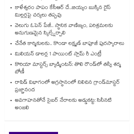
కాళేశ్వరం పాపం కేసీఆర్ దే..బియ్యం బుక్కిన రైస్
మిల్లర్లపై చర్యలు తప్పవు
వెలుగు ఓపెన్ పేజీ.. స్థానిక వాణిజ్యం, పరిశ్రమలకు
అనుగుణమైన స్కిల్స్నేర్పాలి
చేనేత కార్మికులకు.. కొండా లక్ష్మణ్ బాపూజీ పురస్కారాలు
మిలియన్‌‌‌‌‌‌‌‌‌‌‌‌‌‌‌‌ డాలర్ల 1 పాయింట్‌‌‌‌‌‌‌‌‌‌‌‌‌‌‌‌ స్లామ్‌‌‌‌‌‌‌‌‌‌‌‌‌‌‌‌ రీ ఎంట్రీ
కొరియా మాస్టర్స్ బ్యాడ్మింటన్: తొలి రౌండ్‌లో తన్వీ శర్మ
బోణీ
రాపిడ్ విభాగంలో అగ్రస్థానంలో నిలిచిన గ్రాండ్‌మాస్టర్
ప్రజ్ఞానంద
అవగాహనతోనే సైబర్ నేరాలకు అడ్డుకట్ట: సినీనటి
అంజలి