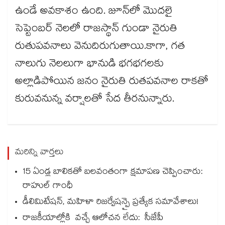
ఉండే అవకాశం ఉంది. జూన్‎లో మొదలై
సెప్టెంబర్ నెలలో రాజస్థాన్ గుండా నైరుతి
రుతుపవనాలు వెనుదిరుగుతాయి.కాగా, గత
నాలుగు నెలలుగా భానుడి భగభగలకు
అల్లాడిపోయిన జనం నైరుతి రుతపవనాల రాకతో
కురువనున్న వర్షాలతో సేద తీరనున్నారు.
మరిన్ని వార్తలు
15 ఏండ్ల బాలికతో బలవంతంగా క్షమాపణ చెప్పించారు:
రాహుల్ గాంధీ
డీలిమిటేషన్, మహిళా రిజర్వేషన్పై ప్రత్యేక సమావేశాలు!
రాజకీయాల్లోకి వచ్చే ఆలోచన లేదు: సీజేపీ