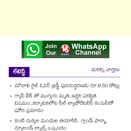
మరిన్ని వార్తలు
లేటెస్ట్
మౌలాలి రైల్ ఓవర్ బ్రిడ్జీ పునరుద్ధరణకు రూ.8.50 కోట్లు
గ్యాస్ లీక్ తో ముగ్గురు మృతి..ఇద్దరి పరిస్థితి
విషమం..కర్నాటకలోని సీల్ ల్యాబోరేటరీస్ కంపెనీలో
ఘోర ప్రమాదం
కంటి చుక్కల మందుల తయారీకి.. గ్లాండ్ ఫార్మా,
న్యూలండ్ ల్యాబ్స్ ఒప్పందం