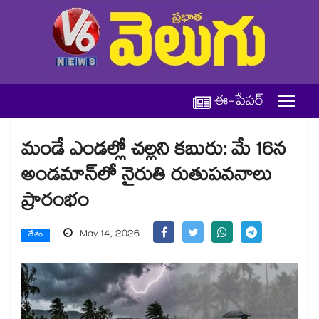
ఈ-పేపర్
మండే ఎండల్లో చల్లని కబురు: మే 16న
అండమాన్‎లో నైరుతి రుతుపవనాలు
ప్రారంభం
May 14, 2026
దేశం