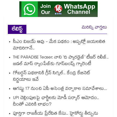
మరిన్ని వార్తలు
లేటెస్ట్
సీఎం విజయ్ ఆవు - మేక పథకం : అప్పట్లో జయలలిత
మాదిరిగానే..
THE PARADISE Teaser: నాని ‘ది ప్యారడైజ్‌‌’ టీజర్ రిలీజ్..
జడల్ మాస్ ర్యాంపేజ్‌కు గూస్‌బంప్స్ గ్యారెంటీ
గోబర్ధన్ పథకానికి గ్రీన్ సిగ్నల్.. కేంద్ర కేబినెట్
నిర్ణయాలు ఇవే
ఆగష్టు 17 నుంచి ఏపీ అసెంబ్లీ వర్షాకాల సమావేశాలు...
UPI చెల్లింపులపై ఛార్జీలకు మోడీ సర్కార్ ఆమోదం..
దీంతో ఎవరికి లాభం?
పూర్తిగా రాజకీయ ప్రేరేపిత కేసు.. హైకోర్టు తీర్పును