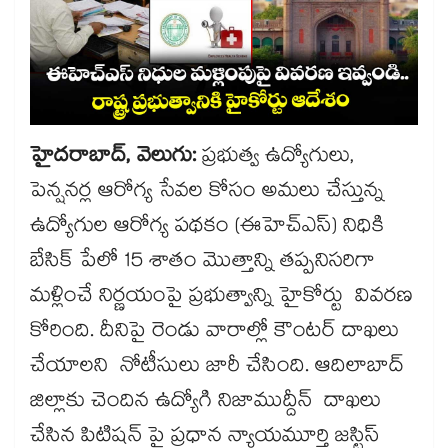
హైదరాబాద్, వెలుగు:
ప్రభుత్వ ఉద్యోగులు,
పెన్షనర్ల ఆరోగ్య సేవల కోసం అమలు చేస్తున్న
ఉద్యోగుల ఆరోగ్య పథకం (ఈహెచ్‌‌‌‌‌‌‌‌‌‌‌‌‌‌‌‌ఎస్‌‌‌‌‌‌‌‌‌‌‌‌‌‌‌‌) నిధికి
బేసిక్‌‌‌‌‌‌‌‌‌‌‌‌‌‌‌‌ పేలో 15 శాతం మొత్తాన్ని తప్పనిసరిగా
మళ్లించే నిర్ణయంపై ప్రభుత్వాన్ని హైకోర్టు వివరణ
కోరింది. దీనిపై రెండు వారాల్లో కౌంటర్‌‌‌‌‌‌‌‌‌‌‌‌‌‌‌‌ దాఖలు
చేయాలని నోటీసులు జారీ చేసింది. ఆదిలాబాద్‌‌‌‌‌‌‌‌‌‌‌‌‌‌‌‌
జిల్లాకు చెందిన ఉద్యోగి నిజాముద్దీన్ దాఖలు
చేసిన పిటిషన్ పై ప్రధాన న్యాయమూర్తి జస్టిస్‌‌‌‌‌‌‌‌‌‌‌‌‌‌‌‌