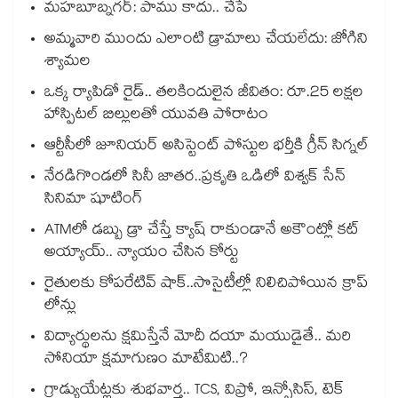
మహబూబ్నగర్: పాము కాదు.. చేపే
అమ్మవారి ముందు ఎలాంటి డ్రామాలు చేయలేదు: జోగిని
శ్యామల
ఒక్క ర్యాపిడో రైడ్.. తలకిందులైన జీవితం: రూ.25 లక్షల
హాస్పిటల్ బిల్లులతో యువతి పోరాటం
ఆర్టీసీలో జూనియర్ అసిస్టెంట్‌‌ పోస్టుల భర్తీకి గ్రీన్‌‌ సిగ్నల్
నేరడిగొండలో సినీ జాతర..ప్రకృతి ఒడిలో విశ్వక్ సేన్
సినిమా షూటింగ్
ATMలో డబ్బు డ్రా చేస్తే క్యాష్ రాకుండానే అకౌంట్లో కట్
అయ్యాయ్.. న్యాయం చేసిన కోర్టు
రైతులకు కోపరేటివ్ షాక్..సొసైటీల్లో నిలిచిపోయిన క్రాప్
లోన్లు
విద్యార్థులను క్షమిస్తేనే మోదీ దయా మయుడైతే.. మరి
సోనియా క్షమాగుణం మాటేమిటి..?
గ్రాడ్యుయేట్లకు శుభవార్త.. TCS, విప్రో, ఇన్ఫోసిస్, టెక్