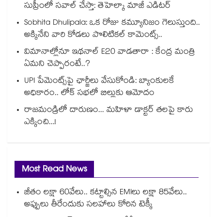
సుప్రీంలో సవాల్ చేస్తా: తెహెల్కా మాజీ ఎడిటర్
Sobhita Dhulipala: ఒక రోజు కమ్యూనిజం గెలుస్తుంది..
అక్కినేని వారి కోడలు పొలిటికల్ కామెంట్స్..
విమానాల్లోనూ ఇథనాల్ E20 వాడతారా : కేంద్ర మంత్రి
ఏమని చెప్పారంటే..?
UPI పేమెంట్స్⁪పై ఛార్జీలు వేసుకోండి: బ్యాంకులకే
అధికారం.. లోక్ సభలో బిల్లుకు ఆమోదం
రాజమండ్రిలో దారుణం... మహిళా డాక్టర్ తలపై కారు
ఎక్కించి...!
Most Read News
జీతం లక్షా 60వేలు.. కట్టాల్సిన EMIలు లక్షా 85వేలు..
అప్పులు తీరేందుకు సలహాలు కోరిన టెక్కీ