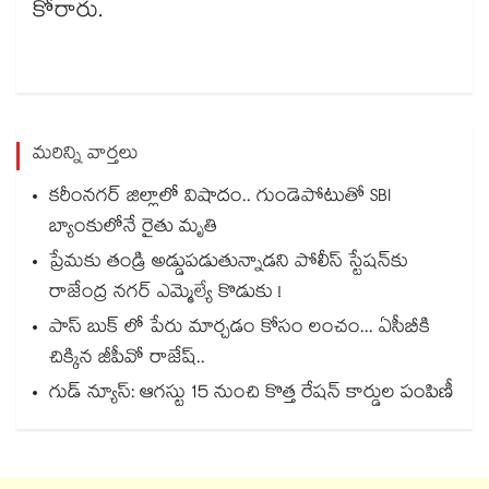
కోరారు.
మరిన్ని వార్తలు
కరీంనగర్ జిల్లాలో విషాదం.. గుండెపోటుతో SBI
బ్యాంకులోనే రైతు మృతి
ప్రేమకు తండ్రి అడ్డుపడుతున్నాడని పోలీస్ స్టేషన్⁪కు
రాజేంద్ర నగర్ ఎమ్మెల్యే కొడుకు !
పాస్ బుక్ లో పేరు మార్చడం కోసం లంచం... ఏసీబీకి
చిక్కిన జీపీవో రాజేష్..
గుడ్ న్యూస్: ఆగస్టు 15 నుంచి కొత్త రేషన్ కార్డుల పంపిణీ