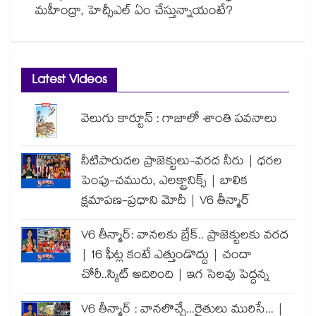
మహీంద్రా, హెచ్సీఎల్ ఏం చేస్తున్నాయంటే?
Latest Videos
వెలుగు కార్టూన్ : గాజాలో శాంతి పవనాలు
నీటిపారుదల ప్రాజెక్టులు-వరద నీరు | ధరల
పెంపు-చమురు, ఎలక్ట్రానిక్స్ | బాలిక
క్షమాపణ-ప్రధాని మోదీ | V6 తీన్మార్
V6 తీన్మార్: వానలకు బ్రేక్.. ప్రాజెక్టులకు వరద
| 16 ఫీట్ల కంటే ఎత్తుండొద్దు | చందా
చోరీ..స్కిట్ అదిరింది | ఇగ సెలవు పెద్దన్న
V6 తీన్మార్ : వానలొచ్చే...రైతులు మురిసే... |