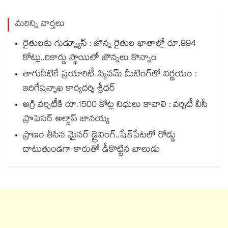
మరిన్ని వార్తలు
రైతులకు గుడ్న్యూస్ : జొన్న రైతుల ఖాతాల్లో రూ.994
కోట్లు..రికార్డు స్థాయిలో జొన్నలు కొన్నాం
తాగునీటికే ప్రయారిటీ..స్కివమ్ మీటింగ్‌‌‌‌‌‌‌‌‌‌‌‌‌‌‌‌లో నిర్ణయం :
ఇరిగేషన్శాఖ కార్యదర్శి శ్రీధర్
అగ్రి వర్సిటీకి రూ.1500 కోట్ల నిధులు కావాలి : వర్సిటీ వీసీ
ప్రొఫెసర్ అల్దాస్ జానయ్య
ప్రాణం తీసిన మైనర్‌‌ డ్రైవింగ్‌..షేక్‌పేటలో రోడ్డు
దాటుతుండగా కారుతో ఢీకొట్టిన బాలుడు