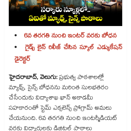
6వ తరగతి నుంచి ఇంటర్ వరకు బోధన
గైడ్స్ లైన్ రిలీజ్ చేసిన స్కూల్ ఎడ్యుకేషన్
డైరెక్టర్
హైదరాబాద్, వెలుగు:
ప్రభుత్వ పాఠశాలల్లో
మ్యాథ్స్, సైన్స్ బోధనను మరింత సులభతరం
చేసేందుకు విద్యాశాఖ ఖాన్ అకాడమీ
సహకారంతో స్టెమ్ ఎక్సలెన్స్ ప్రోగ్రామ్ అమలు
చేయనుంది. 6వ తరగతి నుంచి ఇంటర్మీడియట్
వరకు విద్యార్థులకు డిజిటల్ పాఠాలు