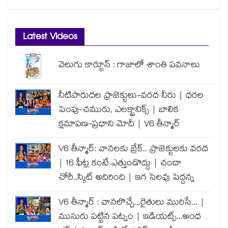
Latest Videos
వెలుగు కార్టూన్ : గాజాలో శాంతి పవనాలు
నీటిపారుదల ప్రాజెక్టులు-వరద నీరు | ధరల
పెంపు-చమురు, ఎలక్ట్రానిక్స్ | బాలిక
క్షమాపణ-ప్రధాని మోదీ | V6 తీన్మార్
V6 తీన్మార్: వానలకు బ్రేక్.. ప్రాజెక్టులకు వరద
| 16 ఫీట్ల కంటే ఎత్తుండొద్దు | చందా
చోరీ..స్కిట్ అదిరింది | ఇగ సెలవు పెద్దన్న
V6 తీన్మార్ : వానలొచ్చే...రైతులు మురిసే... |
ముసురు పట్టిన పట్నం | ఇడియట్స్...అంధ