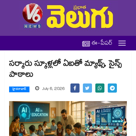
ఈ-పేపర్
సర్కారు స్కూళ్లలో ఏఐతో మ్యాథ్స్, సైన్స్
పాఠాలు
July 6, 2026
హైదరాబాద్