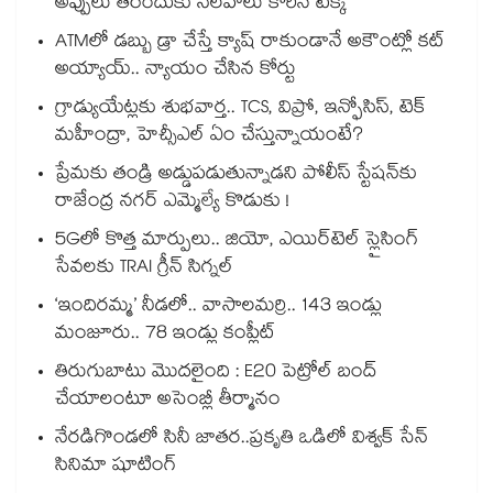
అప్పులు తీరేందుకు సలహాలు కోరిన టెక్కీ
ATMలో డబ్బు డ్రా చేస్తే క్యాష్ రాకుండానే అకౌంట్లో కట్
అయ్యాయ్.. న్యాయం చేసిన కోర్టు
గ్రాడ్యుయేట్లకు శుభవార్త.. TCS, విప్రో, ఇన్ఫోసిస్, టెక్
మహీంద్రా, హెచ్సీఎల్ ఏం చేస్తున్నాయంటే?
ప్రేమకు తండ్రి అడ్డుపడుతున్నాడని పోలీస్ స్టేషన్⁪కు
రాజేంద్ర నగర్ ఎమ్మెల్యే కొడుకు !
5Gలో కొత్త మార్పులు.. జియో, ఎయిర్‌టెల్ స్లైసింగ్
సేవలకు TRAI గ్రీన్ సిగ్నల్
‘ఇందిరమ్మ’ నీడలో.. వాసాలమర్రి.. 143 ఇండ్లు
మంజూరు.. 78 ఇండ్లు కంప్లీట్
తిరుగుబాటు మొదలైంది : E20 పెట్రోల్ బంద్
చేయాలంటూ అసెంబ్లీ తీర్మానం
నేరడిగొండలో సినీ జాతర..ప్రకృతి ఒడిలో విశ్వక్ సేన్
సినిమా షూటింగ్