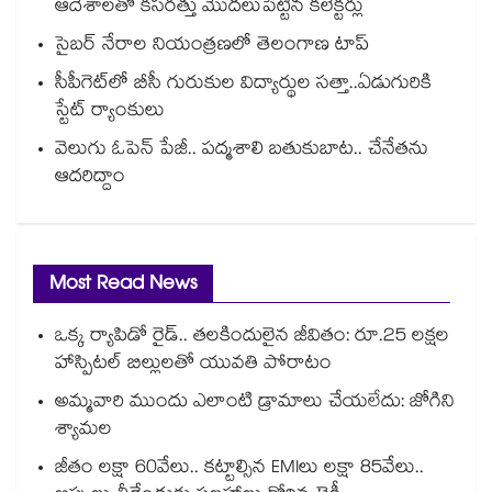
ఆదేశాలతో కసరత్తు మొదలుపెట్టిన కలెక్టర్లు
సైబర్ నేరాల నియంత్రణలో తెలంగాణ టాప్‌‌‌‌‌‌‌‌‌‌‌‌‌‌‌‌
సీపీగెట్‌‌‌‌‌‌‌‌‌‌‌‌‌‌‌‌లో బీసీ గురుకుల విద్యార్థుల సత్తా..ఏడుగురికి
స్టేట్‌‌‌‌‌‌‌‌‌‌‌‌‌‌‌‌ ర్యాంకులు
వెలుగు ఓపెన్ పేజీ.. పద్మశాలి బతుకుబాట.. చేనేతను
ఆదరిద్దాం
Most Read News
ఒక్క ర్యాపిడో రైడ్.. తలకిందులైన జీవితం: రూ.25 లక్షల
హాస్పిటల్ బిల్లులతో యువతి పోరాటం
అమ్మవారి ముందు ఎలాంటి డ్రామాలు చేయలేదు: జోగిని
శ్యామల
జీతం లక్షా 60వేలు.. కట్టాల్సిన EMIలు లక్షా 85వేలు..