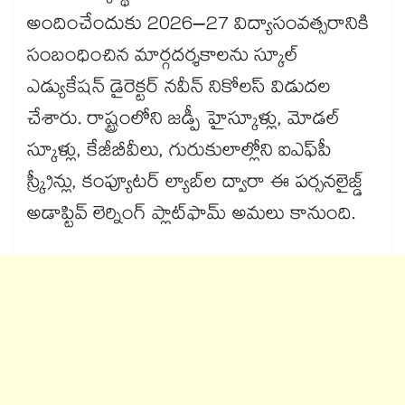
అందించేందుకు 2026–27 విద్యాసంవత్సరానికి
సంబంధించిన మార్గదర్శకాలను స్కూల్
ఎడ్యుకేషన్ డైరెక్టర్ నవీన్ నికోలస్ విడుదల
చేశారు. రాష్ట్రంలోని జడ్పీ హైస్కూళ్లు, మోడల్
స్కూళ్లు, కేజీబీవీలు, గురుకులాల్లోని ఐఎఫ్‌‌పీ
స్క్రీన్లు, కంప్యూటర్ ల్యాబ్‌‌ల ద్వారా ఈ పర్సనలైజ్డ్
అడాప్టివ్ లెర్నింగ్ ప్లాట్‌‌ఫామ్ అమలు కానుంది.