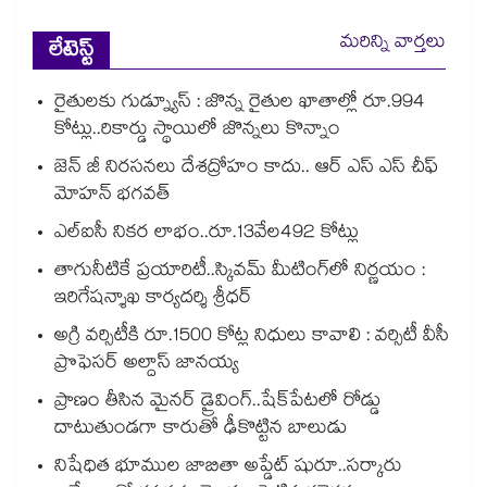
మరిన్ని వార్తలు
లేటెస్ట్
రైతులకు గుడ్న్యూస్ : జొన్న రైతుల ఖాతాల్లో రూ.994
కోట్లు..రికార్డు స్థాయిలో జొన్నలు కొన్నాం
జెన్ జీ నిరసనలు దేశద్రోహం కాదు.. ఆర్ ఎస్ ఎస్ చీఫ్
మోహన్ భగవత్
ఎల్ఐసీ నికర లాభం..రూ.13వేల492 కోట్లు
తాగునీటికే ప్రయారిటీ..స్కివమ్ మీటింగ్‌‌‌‌‌‌‌‌‌‌‌‌‌‌‌‌లో నిర్ణయం :
ఇరిగేషన్శాఖ కార్యదర్శి శ్రీధర్
అగ్రి వర్సిటీకి రూ.1500 కోట్ల నిధులు కావాలి : వర్సిటీ వీసీ
ప్రొఫెసర్ అల్దాస్ జానయ్య
ప్రాణం తీసిన మైనర్‌‌ డ్రైవింగ్‌..షేక్‌పేటలో రోడ్డు
దాటుతుండగా కారుతో ఢీకొట్టిన బాలుడు
నిషేధిత భూముల జాబితా అప్డేట్ షురూ..సర్కారు