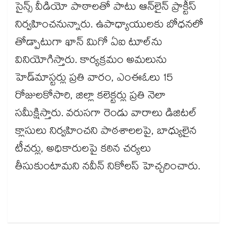
సైన్స్ వీడియో పాఠాలతో పాటు ఆన్‌‌లైన్ ప్రాక్టీస్
నిర్వహించనున్నారు. ఉపాధ్యాయులకు బోధనలో
తోడ్పాటుగా ఖాన్ మిగో ఏఐ టూల్‌‌ను
వినియోగిస్తారు. కార్యక్రమం అమలును
హెడ్‌‌మాస్టర్లు ప్రతి వారం, ఎంఈఓలు 15
రోజులకోసారి, జిల్లా కలెక్టర్లు ప్రతి నెలా
సమీక్షిస్తారు. వరుసగా రెండు వారాలు డిజిటల్
క్లాసులు నిర్వహించని పాఠశాలలపై, బాధ్యులైన
టీచర్లు, అధికారులపై కఠిన చర్యలు
తీసుకుంటామని నవీన్ నికోలస్ హెచ్చరించారు.