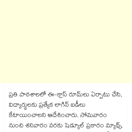
ప్రతి పాఠశాలలో ఈ-క్లాస్‌‌ రూమ్‌‌లు ఏర్పాటు చేసి,
విద్యార్థులకు ప్రత్యేక లాగిన్ ఐడీలు
కేటాయించాలని ఆదేశించారు. సోమవారం
నుంచి శనివారం వరకు షెడ్యూల్ ప్రకారం మ్యాథ్స్,