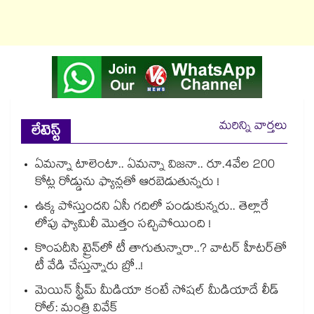
మరిన్ని వార్తలు
లేటెస్ట్
ఏమన్నా టాలెంటా.. ఏమన్నా విజనా.. రూ.4వేల 200
కోట్ల రోడ్డును ఫ్యాన్లతో ఆరబెడుతున్నరు !
ఉక్క పోస్తుందని ఏసీ గదిలో పండుకున్నరు.. తెల్లారే
లోపు ఫ్యామిలీ మొత్తం సచ్చిపోయింది !
కొంపదీసి ట్రైన్⁬లో టీ తాగుతున్నారా..? వాటర్ హీటర్⁭⁭తో
టీ వేడి చేస్తున్నారు బ్రో..!
మెయిన్ స్ట్రీమ్ మీడియా కంటే సోషల్ మీడియాదే లీడ్
రోల్: మంత్రి వివేక్