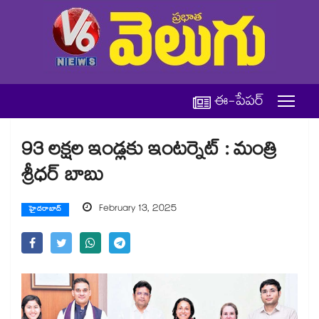
ఈ-పేపర్
93 లక్షల ఇండ్లకు ఇంటర్నెట్ : మంత్రి
శ్రీధర్​ బాబు
February 13, 2025
హైదరాబాద్