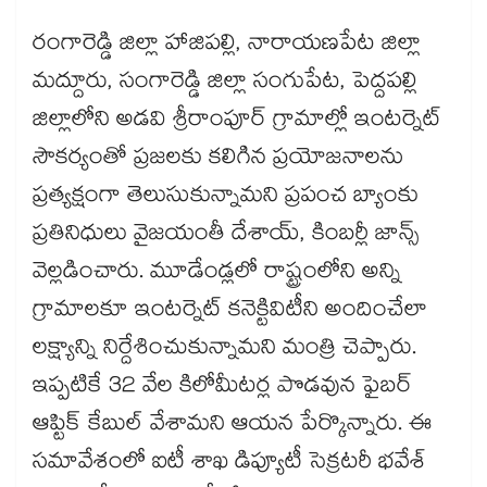
రంగారెడ్డి జిల్లా హాజిపల్లి, నారాయణపేట జిల్లా
మద్దూరు, సంగారెడ్డి జిల్లా సంగుపేట, పెద్దపల్లి
జిల్లాలోని అడవి శ్రీరాంపూర్​ గ్రామాల్లో ఇంటర్నెట్​
సౌకర్యంతో ప్రజలకు కలిగిన ప్రయోజనాలను
ప్రత్యక్షంగా తెలుసుకున్నామని ప్రపంచ బ్యాంకు
ప్రతినిధులు వైజయంతీ దేశాయ్​, కింబర్లీ జాన్స్​
వెల్లడించారు. మూడేండ్లలో రాష్ట్రంలోని అన్ని
గ్రామాలకూ ఇంటర్నెట్​ కనెక్టివిటీని అందించేలా
లక్ష్యాన్ని నిర్దేశించుకున్నామని మంత్రి చెప్పారు.
ఇప్పటికే 32 వేల కిలోమీటర్ల పొడవున ఫైబర్​
ఆప్టిక్​ కేబుల్​ వేశామని ఆయన పేర్కొన్నారు. ఈ
సమావేశంలో ఐటీ శాఖ డిప్యూటీ సెక్రటరీ భవేశ్​