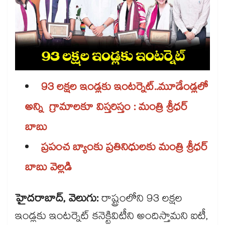
93 లక్షల ఇండ్లకు ఇంటర్నెట్..మూడేండ్లలో
అన్ని గ్రామాలకూ విస్తరిస్తం : మంత్రి శ్రీధర్​
బాబు
ప్రపంచ బ్యాంకు ప్రతినిధులకు మంత్రి శ్రీధర్​
బాబు వెల్లడి
హైదరాబాద్, వెలుగు:
రాష్ట్రంలోని 93 లక్షల
ఇండ్లకు ఇంటర్నెట్​ కనెక్టివిటీని అందిస్తామని ఐటీ,