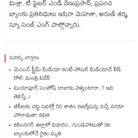
మిశ్రా, టీ ఫైబర్​ ఎండీ వేణుప్రసాద్, ప్రపంచ
బ్యాంకు ప్రతినిధులు ఇషిరా మెహతా, అరుణ్ శర్మ,
స్యూ సంజ్ ఎంగ్​ పాల్గొన్నారు.
మరిన్ని వార్తలు
మెయిన్ స్ట్రీమ్ మీడియా కంటే సోషల్ మీడియాదే లీడ్
రోల్: మంత్రి వివేక్
మియాపూర్ సంతోష్ దాబాకు వెళ్తుంటారా..? ఇది
తెలిస్తే...!
బీసీలకు చట్ట సభల్లో 50 శాతం రిజర్వేషన్లు వచ్చే వరకూ
పోరాడుతా: కవిత
కరీంనగర్ జిల్లాలో విషాదం.. గుండెపోటుతో SBI
బ్యాంకులోనే రైతు మృతి