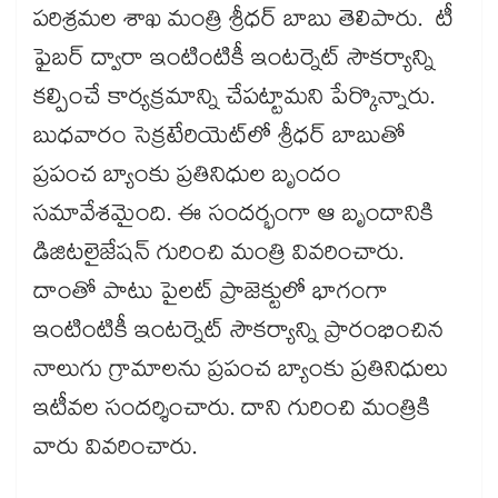
పరిశ్రమల శాఖ మంత్రి శ్రీధర్​ బాబు తెలిపారు. టీ
ఫైబర్​ ద్వారా ఇంటింటికీ ఇంటర్నెట్​ సౌకర్యాన్ని
కల్పించే కార్యక్రమాన్ని చేపట్టామని పేర్కొన్నారు.
బుధవారం సెక్రటేరియెట్​లో శ్రీధర్​ బాబుతో
ప్రపంచ బ్యాంకు ప్రతినిధుల బృందం
సమావేశమైంది. ఈ సందర్భంగా ఆ బృందానికి
డిజిటలైజేషన్​ గురించి మంత్రి వివరించారు.
దాంతో పాటు పైలట్​ ప్రాజెక్టులో భాగంగా
ఇంటింటికీ ఇంటర్నెట్​ సౌకర్యాన్ని ప్రారంభించిన
నాలుగు గ్రామాలను ప్రపంచ బ్యాంకు ప్రతినిధులు
ఇటీవల సందర్శించారు. దాని గురించి మంత్రికి
వారు వివరించారు.