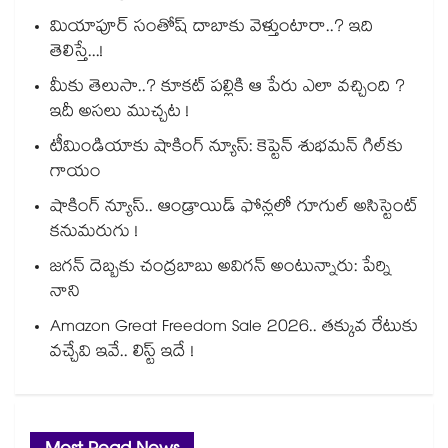
మియాపూర్ సంతోష్ దాబాకు వెళ్తుంటారా..? ఇది
తెలిస్తే...!
మీకు తెలుసా..? కూకట్ పల్లికి ఆ పేరు ఎలా వచ్చింది ?
ఇదీ అసలు ముచ్చట !
టీమిండియాకు షాకింగ్ న్యూస్: కెప్టెన్ శుభమన్ గిల్‎కు
గాయం
షాకింగ్ న్యూస్.. ఆండ్రాయిడ్ ఫోన్లలో గూగుల్ అసిస్టెంట్
కనుమరుగు !
జగన్ దెబ్బకు చంద్రబాబు అవిగన్ అంటున్నారు: పేర్ని
నాని
Amazon Great Freedom Sale 2026.. తక్కువ రేటుకు
వచ్చేవి ఇవే.. లిస్ట్ ఇదే !