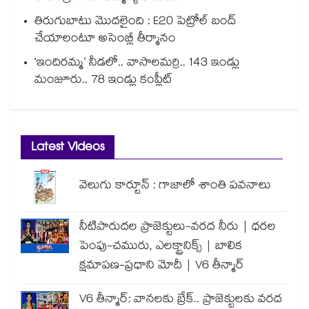
తిరుగుబాటు మొదలైంది : E20 పెట్రోల్ బంద్
చేయాలంటూ అసెంబ్లీ తీర్మానం
‘ఇందిరమ్మ’ నీడలో.. వాసాలమర్రి.. 143 ఇండ్లు
మంజూరు.. 78 ఇండ్లు కంప్లీట్
Latest Videos
వెలుగు కార్టూన్ : గాజాలో శాంతి పవనాలు
నీటిపారుదల ప్రాజెక్టులు-వరద నీరు | ధరల
పెంపు-చమురు, ఎలక్ట్రానిక్స్ | బాలిక
క్షమాపణ-ప్రధాని మోదీ | V6 తీన్మార్
V6 తీన్మార్: వానలకు బ్రేక్.. ప్రాజెక్టులకు వరద