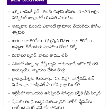
Most Read News
ఒక్క ర్యాపిడో రైడ్.. తలకిందులైన జీవితం: రూ.25 లక్షల
హాస్పిటల్ బిల్లులతో యువతి పోరాటం
అమ్మవారి ముందు ఎలాంటి డ్రామాలు చేయలేదు: జోగిని
శ్యామల
జీతం లక్షా 60వేలు.. కట్టాల్సిన EMIలు లక్షా 85వేలు..
అప్పులు తీరేందుకు సలహాలు కోరిన టెక్కీ
మహబూబ్నగర్: పాము కాదు.. చేపే
ATMలో డబ్బు డ్రా చేస్తే క్యాష్ రాకుండానే అకౌంట్లో కట్
అయ్యాయ్.. న్యాయం చేసిన కోర్టు
గ్రాడ్యుయేట్లకు శుభవార్త.. TCS, విప్రో, ఇన్ఫోసిస్, టెక్
మహీంద్రా, హెచ్సీఎల్ ఏం చేస్తున్నాయంటే?
ఆర్టీసీలో జూనియర్ అసిస్టెంట్‌‌ పోస్టుల భర్తీకి గ్రీన్‌‌ సిగ్నల్
ప్రేమకు తండ్రి అడ్డుపడుతున్నాడని పోలీస్ స్టేషన్⁪కు
రాజేంద్ర నగర్ ఎమ్మెల్యే కొడుకు !