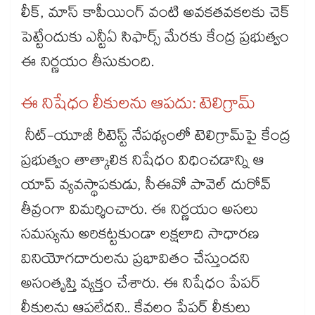
లీక్, మాస్ కాపీయింగ్ వంటి అవకతవకలకు చెక్
పెట్టేందుకు ఎన్టీఏ సిఫార్స్ మేరకు కేంద్ర ప్రభుత్వం
ఈ నిర్ణయం తీసుకుంది.
ఈ నిషేధం లీకులను ఆపదు: టెలిగ్రామ్
నీట్-యూజీ రీటెస్ట్ నేపథ్యంలో టెలిగ్రామ్‎పై కేంద్ర
ప్రభుత్వం తాత్కాలిక నిషేధం విధించడాన్ని ఆ
యాప్ వ్యవస్థాపకుడు, సీఈవో పావెల్ దురోవ్
తీవ్రంగా విమర్శించారు. ఈ నిర్ణయం అసలు
సమస్యను అరికట్టకుండా లక్షలాది సాధారణ
వినియోగదారులను ప్రభావితం చేస్తుందని
అసంతృప్తి వ్యక్తం చేశారు. ఈ నిషేధం పేపర్
లీకులను ఆపలేదని.. కేవలం పేపర్ లీకులు