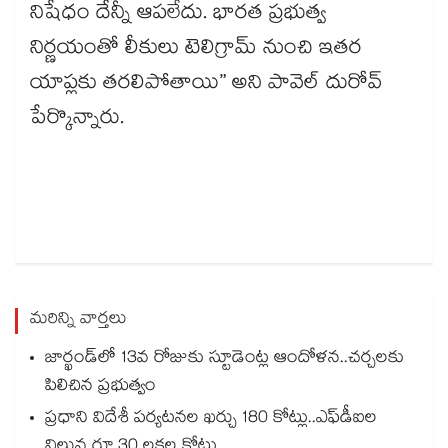
నిషేధం దేన్నీ ఆపలేదు. భారత ప్రభుత్వ
నిర్ణయంతో లీకులు టెలిగ్రామ్ నుంచి ఇతర
యాప్లకు తరలిపోతాయి” అని పావెల్ దురోవ్
పేర్కొన్నారు.
మరిన్ని వార్తలు
జార్ఖండ్‌‌‌‌లో 13వ రోజుకు స్టూడెంట్ల ఆందోళన..చర్చలకు
పిలిచిన ప్రభుత్వం
ప్రధాని విదేశీ పర్యటనల ఖర్చు 180 కోట్లు..ఎఫ్‌‌‌‌‌‌‌‌డీఐల
విలువ రూ.30 లక్షల కోట్లు