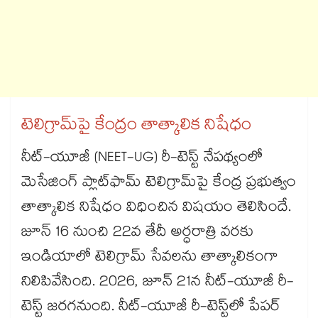
టెలిగ్రామ్‎పై కేంద్రం తాత్కాలిక నిషేధం
నీట్-యూజీ (NEET-UG) రీ-టెస్ట్ నేపథ్యంలో
మెసేజింగ్ ప్లాట్‎ఫామ్ టెలిగ్రామ్‎పై కేంద్ర ప్రభుత్వం
తాత్కాలిక నిషేధం విధించిన విషయం తెలిసిందే.
జూన్ 16 నుంచి 22వ తేదీ అర్ధరాత్రి వరకు
ఇండియాలో టెలిగ్రామ్ సేవలను తాత్కాలికంగా
నిలిపివేసింది. 2026, జూన్ 21న నీట్-యూజీ రీ-
టెస్ట్ జరగనుంది. నీట్-యూజీ రీ-టెస్ట్‎లో పేపర్