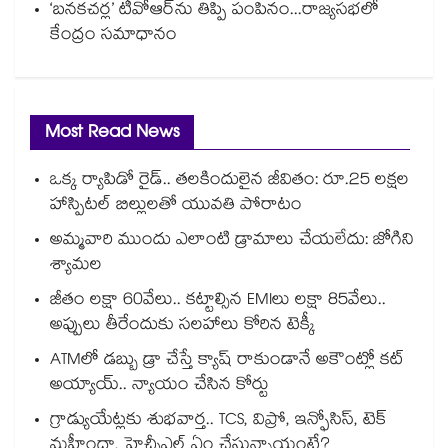
‘బనకచర్ల’ టీవోఆర్‌‌‌‌‌‌‌‌ను తిప్పి పంపినం...రాజ్యసభలో
కేంద్రం సమాధానం
Most Read News
ఒక్క ర్యాపిడో రైడ్.. తలకిందులైన జీవితం: రూ.25 లక్షల
హాస్పిటల్ బిల్లులతో యువతి పోరాటం
అమ్మవారి ముందు ఎలాంటి డ్రామాలు చేయలేదు: జోగిని
శ్యామల
జీతం లక్షా 60వేలు.. కట్టాల్సిన EMIలు లక్షా 85వేలు..
అప్పులు తీరేందుకు సలహాలు కోరిన టెక్కీ
ATMలో డబ్బు డ్రా చేస్తే క్యాష్ రాకుండానే అకౌంట్లో కట్
అయ్యాయ్.. న్యాయం చేసిన కోర్టు
గ్రాడ్యుయేట్లకు శుభవార్త.. TCS, విప్రో, ఇన్ఫోసిస్, టెక్
మహీంద్రా, హెచ్సీఎల్ ఏం చేస్తున్నాయంటే?