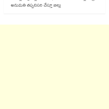
అనుమతి తప్పనిసరి చేస్తూ బిల్లు