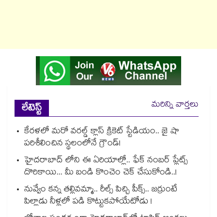
మరిన్ని వార్తలు
లేటెస్ట్
కేరళలో మరో వరల్డ్ క్లాస్ క్రికెట్ స్టేడియం.. జై షా
పరిశీలించిన స్థలంలోనే గ్రౌండ్!
హైదరాబాద్ లోని ఈ ఏరియాల్లో.. ఫేక్ నంబర్ ప్లేట్స్
దొరికాయి... మీ బండి కొంచెం చెక్ చేసుకోండి..!
నువ్వేం కన్న తల్లివమ్మా.. రీల్స్ పిచ్చి పీక్స్.. జర్రుంటే
పిల్లాడు నీళ్లలో పడి కొట్టుకపోయేటోడు !