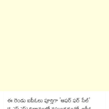
ఈ రెండు ఐపీఓలు పూర్తిగా 'ఆఫర్ ఫర్ సేల్'