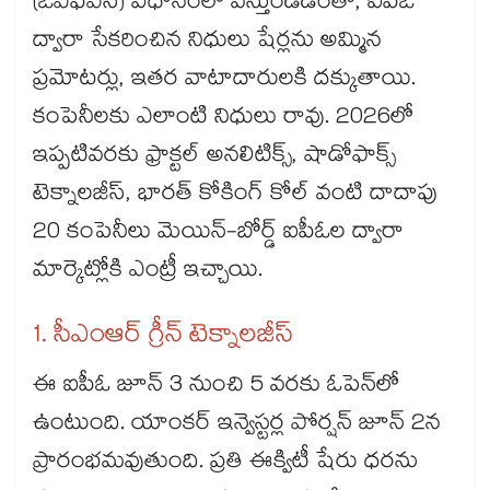
(ఓఎఫ్‌‌ఎస్‌‌) విధానంలో వస్తుండడంతో, ఐపీఓ
ద్వారా సేకరించిన నిధులు షేర్లను అమ్మిన
ప్రమోటర్లు, ఇతర వాటాదారులకి దక్కుతాయి.
కంపెనీలకు ఎలాంటి నిధులు రావు. 2026లో
ఇప్పటివరకు ఫ్రాక్టల్ అనలిటిక్స్, షాడోఫాక్స్
టెక్నాలజీస్, భారత్ కోకింగ్ కోల్ వంటి దాదాపు
20 కంపెనీలు మెయిన్-బోర్డ్ ఐపీఓల ద్వారా
మార్కెట్లోకి ఎంట్రీ ఇచ్చాయి.
1. సీఎంఆర్ గ్రీన్ టెక్నాలజీస్
ఈ ఐపీఓ జూన్ 3 నుంచి 5 వరకు ఓపెన్‌‌లో
ఉంటుంది. యాంకర్ ఇన్వెస్టర్ల పోర్షన్ జూన్ 2న
ప్రారంభమవుతుంది. ప్రతి ఈక్విటీ షేరు ధరను