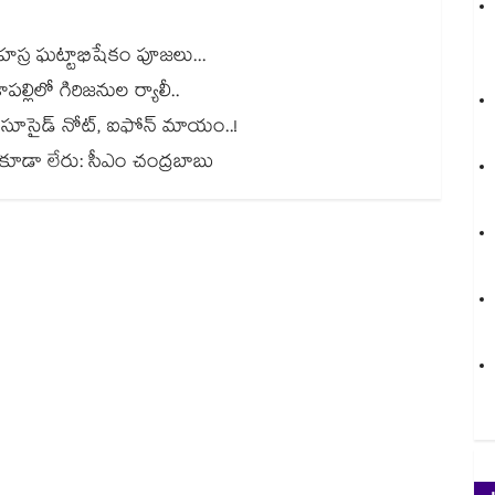
స్ర ఘట్టాభిషేకం పూజలు...
్లిలో గిరిజనుల ర్యాలీ..
ట్.. సూసైడ్‌ నోట్‌, ఐఫోన్‌ మాయం..!
యర్థి కూడా లేరు: సీఎం చంద్రబాబు