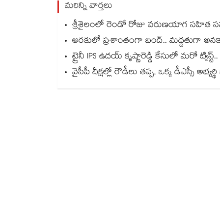
మరిన్ని వార్తలు
శ్రీశైలంలో రెండో రోజు వరుణయాగ సహిత సహ
అరకులో ప్రశాంతంగా బంద్.. మద్దతుగా అనకాపల
ట్రైనీ IPS ఉదయ్‌ కృష్ణారెడ్డి కేసులో మరో ట్విస్
వైసీపీ దీక్షల్లో రౌడీలు తప్ప, ఒక్క డీఎస్సీ అభ్