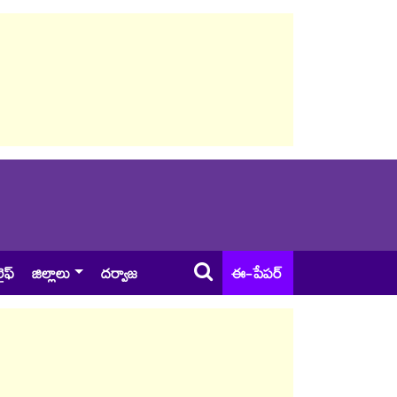
ైఫ్
జిల్లాలు
దర్వాజ
ఈ-పేపర్