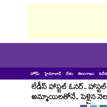
హోమ్
హైదరాబాద్
దేశం
తెలంగాణం
విదే
లేడీస్ హాస్టల్ ఓనర్.. హాస్
అమ్మాయిలతోనే.. పెళ్లైన నెలన