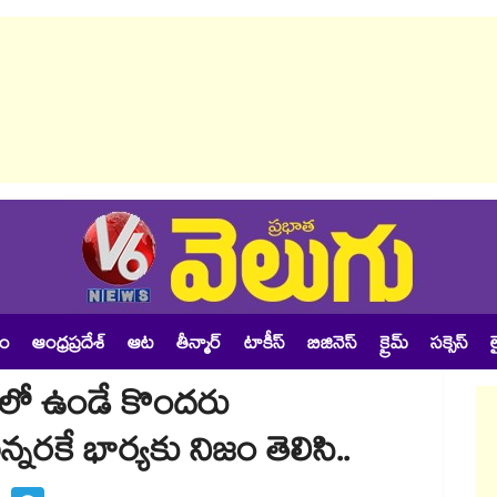
శం
ఆంధ్రప్రదేశ్
ఆట
తీన్మార్
టాకీస్
బిజినెస్
క్రైమ్
సక్సెస్
ల
టల్⁪లో ఉండే కొందరు
్నరకే భార్యకు నిజం తెలిసి..