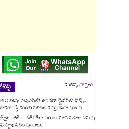
మరిన్ని వార్తలు
లేటెస్ట్
RTC బస్సు రన్నింగ్⁫లో ఉండగా డ్రైవర్‌కు ఫిట్స్..
కామారెడ్డి నుంచి సిరిసిల్ల వస్తుండగా ఘటన
శ్రీశైలంలో రెండో రోజు వరుణయాగ సహిత సహస్ర
ఘట్టాభిషేకం పూజలు...