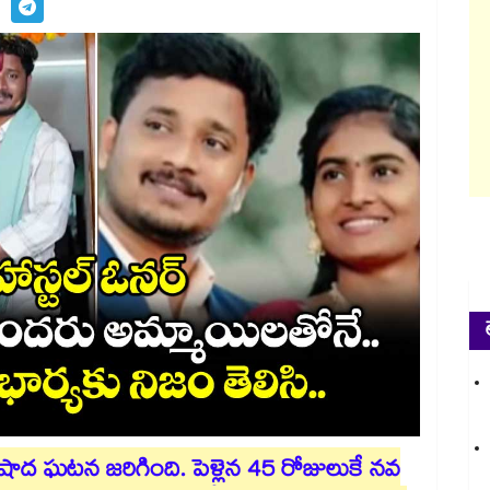
ిషాద ఘటన జరిగింది. పెళ్లైన 45 రోజులుకే నవ