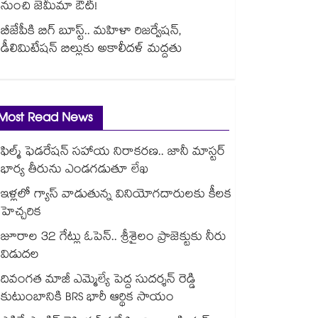
నుంచి జెమీమా ఔట్!
బీజేపీకి బిగ్ బూస్ట్.. మహిళా రిజర్వేషన్,
డీలిమిటేషన్ బిల్లుకు అకాలీదళ్ మద్దతు
Most Read News
ఫిల్మ్ ఫెడరేషన్ సహాయ నిరాకరణ.. జానీ మాస్టర్
భార్య తీరును ఎండగడుతూ లేఖ
ఇళ్లలో గ్యాస్ వాడుతున్న వినియోగదారులకు కీలక
హెచ్చరిక
జూరాల 32 గేట్లు ఓపెన్.. శ్రీశైలం ప్రాజెక్టుకు నీరు
విడుదల
దివంగత మాజీ ఎమ్మెల్యే పెద్ద సుదర్శన్ రెడ్డి
కుటుంబానికి BRS భారీ ఆర్థిక సాయం