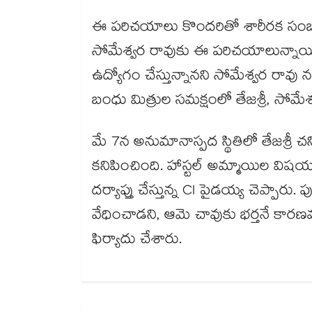
ఈ పరిచయాలు కొందరితో శారీరక సంబంధ
సోమేశ్వర రావుకు ఈ పరిచయాలున్నాయి. 
ఉద్యోగం చేస్తున్నానని సోమేశ్వర రావు 
బంధు మిత్రుల సమక్షంలో తేజశ్రీ, సోమేశ్వ
మే 7న అనుమానాస్పద స్థితిలో తేజశ్రీ చన
కనిపించింది. హాస్టల్ అమ్మాయిల విష
దర్యాప్తు చేస్తున్న CI పైడయ్య చెప్పారు.
వేధించాడని, ఆమె చావుకు భర్తనే కారణ
ఫిర్యాదు చేశారు.