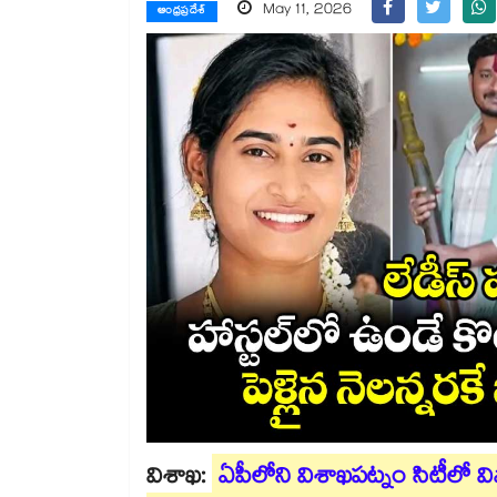
May 11, 2026
ఆంధ్రప్రదేశ్
విశాఖ:
ఏపీలోని విశాఖపట్నం సిటీలో వ