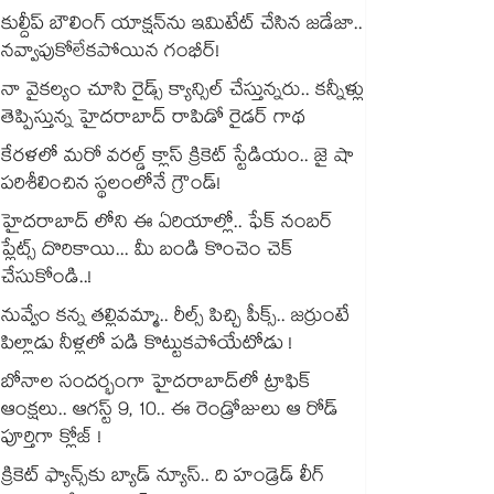
కుల్దీప్ బౌలింగ్ యాక్షన్‌ను ఇమిటేట్ చేసిన జడేజా..
నవ్వాపుకోలేకపోయిన గంభీర్!
నా వైకల్యం చూసి రైడ్స్ క్యాన్సిల్ చేస్తున్నరు.. కన్నీళ్లు
తెప్పిస్తున్న హైదరాబాద్ రాపిడో రైడర్ గాథ
కేరళలో మరో వరల్డ్ క్లాస్ క్రికెట్ స్టేడియం.. జై షా
పరిశీలించిన స్థలంలోనే గ్రౌండ్!
హైదరాబాద్ లోని ఈ ఏరియాల్లో.. ఫేక్ నంబర్
ప్లేట్స్ దొరికాయి... మీ బండి కొంచెం చెక్
చేసుకోండి..!
నువ్వేం కన్న తల్లివమ్మా.. రీల్స్ పిచ్చి పీక్స్.. జర్రుంటే
పిల్లాడు నీళ్లలో పడి కొట్టుకపోయేటోడు !
బోనాల సందర్భంగా హైదరాబాద్‌లో ట్రాఫిక్
ఆంక్షలు.. ఆగస్ట్ 9, 10.. ఈ రెండ్రోజులు ఆ రోడ్
పూర్తిగా క్లోజ్ !
క్రికెట్ ఫ్యాన్స్‌కు బ్యాడ్ న్యూస్.. ది హండ్రెడ్ లీగ్