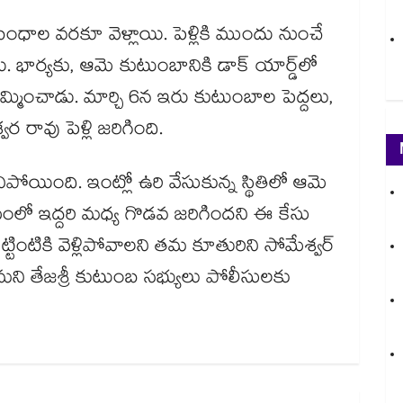
ాల వరకూ వెళ్లాయి. పెళ్లికి ముందు నుంచే
భార్యకు, ఆమె కుటుంబానికి డాక్ యార్డ్⁬లో
నమ్మించాడు. మార్చి 6న ఇరు కుటుంబాల పెద్దలు,
ర రావు పెళ్లి జరిగింది.
ిపోయింది. ఇంట్లో ఉరి వేసుకున్న స్థితిలో ఆమె
యంలో ఇద్దరి మధ్య గొడవ జరిగిందని ఈ కేసు
 పుట్టింటికి వెళ్లిపోవాలని తమ కూతురిని సోమేశ్వర్
మని తేజశ్రీ కుటుంబ సభ్యులు పోలీసులకు