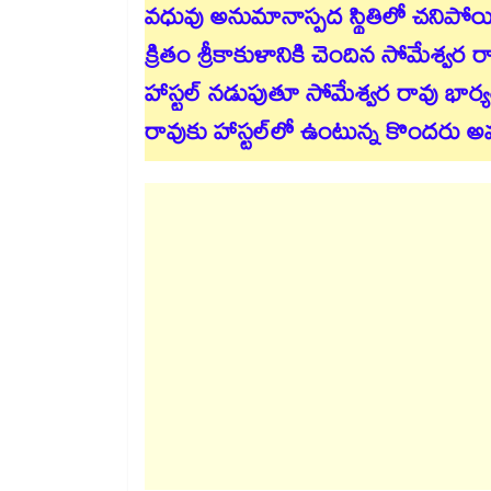
వధువు అనుమానాస్పద స్థితిలో చనిపోయ
క్రితం శ్రీకాకుళానికి చెందిన సోమేశ్వర రావు
హాస్టల్ నడుపుతూ సోమేశ్వర రావు భార్య
రావుకు హాస్టల్⁬లో ఉంటున్న కొందరు