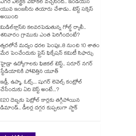
ఎగిరే ఎలక్ట్రిక్ వెహికల్ వచ్చేసింది.. ఇండియన్
యువ ఇంజనీరు తయారు చేశాడు.. టెస్ట్ సక్సెస్
అయింది
మిడిల్‌క్లాస్‌ని కలవరపెడుతున్న గోల్డ్ ర్యాలీ..
శనివారం గ్రాముకు ఎంత పెరిగిందంటే?
త్వరలోనే మద్యం ధ‌‌ర‌‌ల పెంపు!..8 నుంచి 10 శాతం
మేర పెంచేందుకు ప్రైస్ ఫిక్సేష‌‌న్ క‌‌మిటీ సిఫార్సు
హైడ్రా ఉద్యోగాలకు ఫిజికల్ టెస్ట్.. సరూర్ నగర్
స్టేడియానికి పోటెత్తిన యూత్
ఇడ్లీ, ఉప్మా, ఓట్స్... షుగర్ లెవెల్స్ కంట్రోల్
చేసేందుకు ఏది బెస్ట్ అంటే...?
E20 దెబ్బకు పెట్రోల్ కార్లకు తగ్గిపోయిన
డిమాండ్.. డీలర్ల దగ్గర కుప్పలుగా స్టాక్