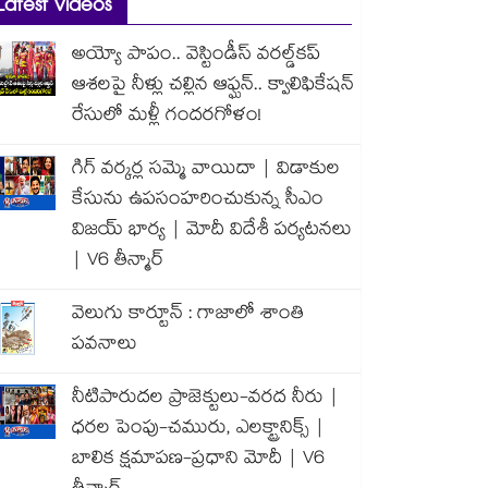
Latest Videos
అయ్యో పాపం.. వెస్టిండీస్ వరల్డ్‌కప్
ఆశలపై నీళ్లు చల్లిన ఆఫ్ఘన్.. క్వాలిఫికేషన్
రేసులో మళ్లీ గందరగోళం!
గిగ్ వర్కర్ల సమ్మె వాయిదా | విడాకుల
కేసును ఉపసంహరించుకున్న సీఎం
విజయ్ భార్య | మోదీ విదేశీ పర్యటనలు
| V6 తీన్మార్
వెలుగు కార్టూన్ : గాజాలో శాంతి
పవనాలు
నీటిపారుదల ప్రాజెక్టులు-వరద నీరు |
ధరల పెంపు-చమురు, ఎలక్ట్రానిక్స్ |
బాలిక క్షమాపణ-ప్రధాని మోదీ | V6