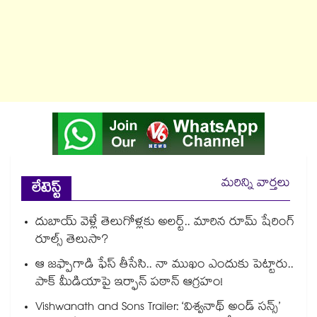
మరిన్ని వార్తలు
లేటెస్ట్
దుబాయ్ వెళ్లే తెలుగోళ్లకు అలర్ట్.. మారిన రూమ్ షేరింగ్‌
రూల్స్ తెలుసా?
ఆ జఫ్పాగాడి ఫేస్ తీసేసి.. నా ముఖం ఎందుకు పెట్టారు..
పాక్ మీడియాపై ఇర్ఫాన్ పఠాన్ ఆగ్రహం!
Vishwanath and Sons Trailer: ‘విశ్వనాథ్ అండ్ సన్స్’