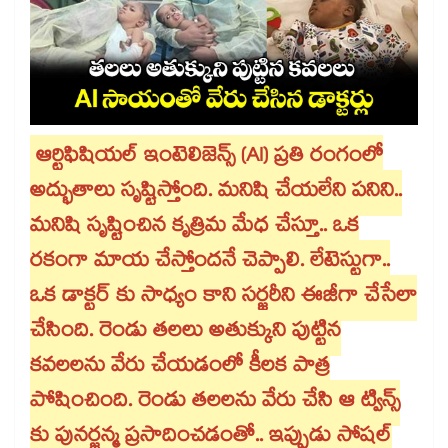
ఆర్టిఫిషియల్ ఇంటెలిజెన్స్ (AI) ప్రతి రంగంలో
అద్భుతాలు సృష్టిస్తోంది. మనిషి చేయలేని పనిని..
మనిషి సృష్టించిన కృత్రిమ మేధ చేస్తూ.. ఒక
రకంగా మాయ చేస్తోందనే చెప్పాలి. లేటెస్టుగా..
ఒక డాక్టర్ కు సాధ్యం కాని సర్జరీని ఈజీగా చేసేలా
చేసింది. రెండు తలలు అతుక్కుని పుట్టిన
కవలలను వేరు చేయడంలో కీలక పాత్ర
పోషించింది. రెండు తలలను వేరు చేసి ఆ ట్విన్స్
కు పునర్జన్మ ప్రసాదించడంతో.. ఇప్పుడు సోషల్