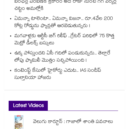
పింఛన్ల పంపిణీకి శ్రీకారం అదే రోజు నుంచి గిగ్ వర్కర్ల
చట్టం అమల్లోకి
ఏమన్నా టాలెంటా.. ఏమన్నా విజనా.. రూ.4వేల 200
కోట్ల రోడ్డును ఫ్యాన్లతో ఆరబెడుతున్నరు !
మగవాళ్లకు ఆర్టీసీ బిగ్ రిలీఫ్ ..గ్రేటర్ పరిధిలో 75 కొత్త
మెట్రో డీలక్స్ బస్సులు
ఉక్క పోస్తుందని ఏసీ గదిలో పండుకున్నరు.. తెల్లారే
లోపు ఫ్యామిలీ మొత్తం సచ్చిపోయింది !
కంటెంప్ట్ కేసులో హైకోర్టు ఎదుట.. IAS సందీప్
సుల్తానియా హాజరు
Latest Videos
వెలుగు కార్టూన్ : గాజాలో శాంతి పవనాలు