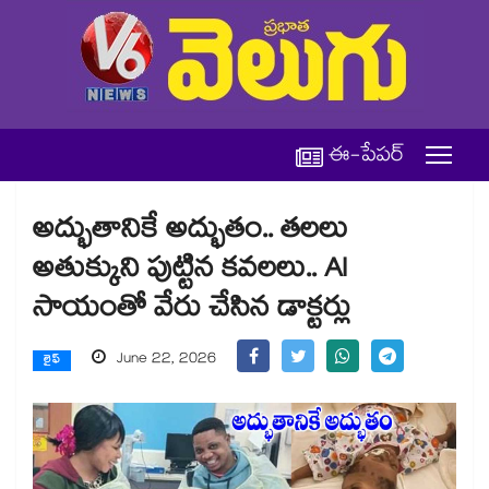
ఈ-పేపర్
అద్భుతానికే అద్భుతం.. తలలు
అతుక్కుని పుట్టిన కవలలు.. AI
సాయంతో వేరు చేసిన డాక్టర్లు
June 22, 2026
లైఫ్