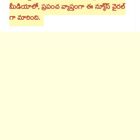
మీడియాలో, ప్రపంచ వ్యాప్తంగా ఈ న్యూ్స్ వైరల్
గా మారింది.