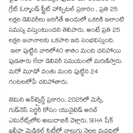
గ్రేట్ ఓర్మాండ్ స్ట్రీట్ హాస్పిటల్ ప్రకారం , ప్రతి 25
లక్షల డెలివరీలు జరిగితే అందులో ఒకరికి ఇలాంటి
సమస్య వస్తుంటుందని తెలిపారు. అంటే ప్రతి 25
లక్షల జనానాలకు ఒకసారి ఇది సంభవిస్తుంది.
ఇలా పుట్టిన వారిలో40 శాతం మంది చనిపోయి
పుడతారు లేదా డెలివరీ సమయంలో మరణిస్తారు.
మరో మూడో వంతు మంది పుట్టిన 24
గంటలలోపే చనిపోతారు.
జెమిని అన్‌ట్వైన్డ్ ప్రకారం, 2025లో మెర్సీ,
గుడ్‌నెస్ సర్జరీ కోసం యునైటెడ్ అరబ్
ఎమిరేట్స్‌లోని అబుదాబికి వెళ్లారు. SEHA షేక్
ఖలీఫా మెడికల్ సిటీలో నాలుగు నెలల వ్యవధిలో