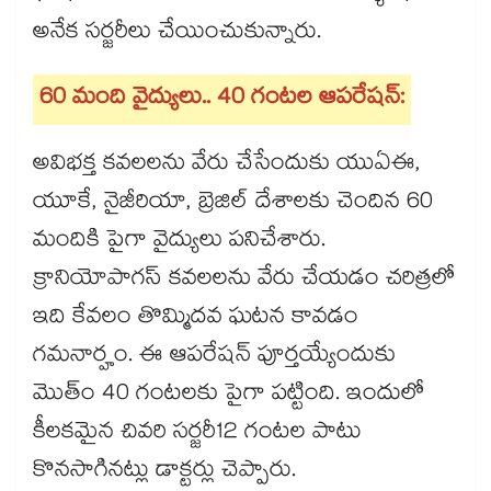
అనేక సర్జరీలు చేయించుకున్నారు.
60 మంది వైద్యులు.. 40 గంటల ఆపరేషన్:
అవిభక్త కవలలను వేరు చేసేందుకు యుఏఈ,
యూకే, నైజీరియా, బ్రెజిల్‌ దేశాలకు చెందిన 60
మందికి పైగా వైద్యులు పనిచేశారు.
క్రానియోపాగస్ కవలలను వేరు చేయడం చరిత్రలో
ఇది కేవలం తొమ్మిదవ ఘటన కావడం
గమనార్హం. ఈ ఆపరేషన్ పూర్తయ్యేందుకు
మొత్ం 40 గంటలకు పైగా పట్టింది. ఇందులో
కీలకమైన చివరి సర్జరీ12 గంటల పాటు
కొనసాగినట్లు డాక్టర్లు చెప్పారు.