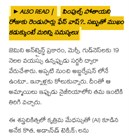
►ALSO READ |
పింపుల్స్ పోతాయని
రోజుకు రెండుసార్లు ఫేస్ వాష్?.. సబ్బుతో ముఖం
కడుక్కుంటే మరిన్ని సమస్యలు!
జెమిని అన్‌ట్వైన్డ్ ప్రకారం, మెర్సీ, గుడ్‌నెస్‌లకు 19
నెలల వయస్సు ఉన్నప్పుడు సర్జరీ ద్వారా
వేరుచేశారు. అప్పటి నుంచి అబ్జర్వేషన్ లోనే
ఉంటూ.. ఇన్నాళ్లకు కోలుకున్నారు. దీంతో ఆ
అమ్మాయిలు ఇప్పుడు నైజీరియాలోని తమ ఇంటికి
తిరిగి వచ్చారు.
ఈ శస్త్రచికిత్సలో కృత్రిమ మేధస్సుతో (AI) కూడిన
అనేక కొత్త, అడ్వాన్స్⁭డ్ టెక్నిక్స్ లను