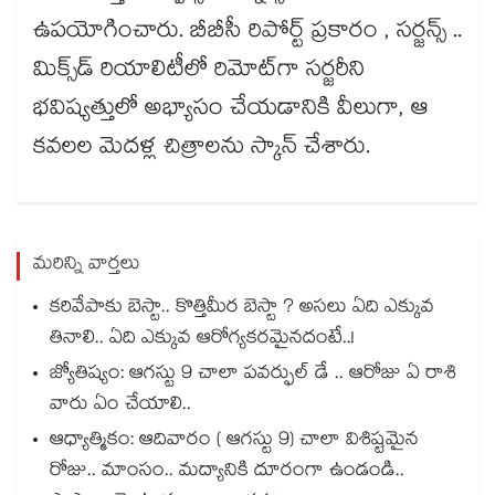
ఉపయోగించారు. బీబీసీ రిపోర్ట్ ప్రకారం , సర్జన్స్ ..
మిక్స్‌డ్ రియాలిటీలో రిమోట్‌గా సర్జరీని
భవిష్యత్తులో అభ్యాసం చేయడానికి వీలుగా, ఆ
కవలల మెదళ్ల చిత్రాలను స్కాన్ చేశారు.
మరిన్ని వార్తలు
కరివేపాకు బెస్టా.. కొత్తిమీర బెస్టా ? అసలు ఏది ఎక్కువ
తినాలి.. ఏది ఎక్కువ ఆరోగ్యకరమైనదంటే..!
జ్యోతిష్యం: ఆగస్టు 9 చాలా పవర్ఫుల్ డే .. ఆరోజు ఏ రాశి
వారు ఏం చేయాలి..
ఆధ్యాత్మికం: ఆదివారం ( ఆగస్టు 9) చాలా విశిష్టమైన
రోజు.. మాంసం.. మద్యానికి దూరంగా ఉండండి..