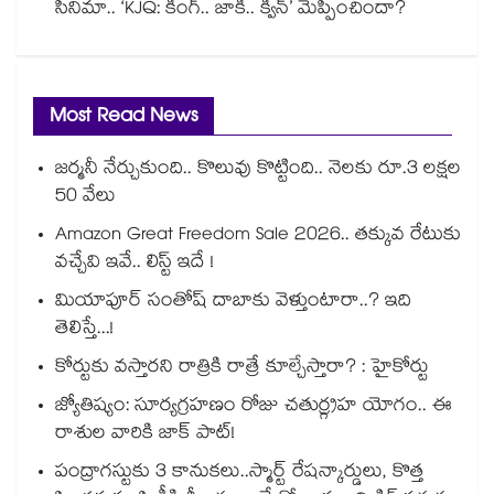
సినిమా.. ‘KJQ: కింగ్.. జాకీ.. క్వీన్’ మెప్పించిందా?
Most Read News
జర్మనీ నేర్చుకుంది.. కొలువు కొట్టింది.. నెలకు రూ.3 లక్షల
50 వేలు
Amazon Great Freedom Sale 2026.. తక్కువ రేటుకు
వచ్చేవి ఇవే.. లిస్ట్ ఇదే !
మియాపూర్ సంతోష్ దాబాకు వెళ్తుంటారా..? ఇది
తెలిస్తే...!
కోర్టుకు వస్తారని రాత్రికి రాత్రే కూల్చేస్తారా? : హైకోర్టు
జ్యోతిష్యం: సూర్యగ్రహణం రోజు చతుర్గ్రహ యోగం.. ఈ
రాశుల వారికి జాక్ పాట్!
పంద్రాగస్టుకు 3 కానుకలు..స్మార్ట్ రేషన్కార్డులు, కొత్త