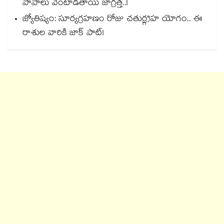
పాపాలు వెంటాడతాయి జాగ్రత్త..!
జ్యోతిష్యం: సూర్యగ్రహణం రోజు చతుర్గ్రహ యోగం.. ఈ
రాశుల వారికి జాక్ పాట్!