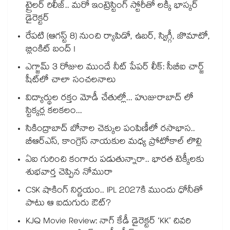
ట్రైలర్ రిలీజ్.. మరో ఇంట్రెస్టింగ్ స్టోరీతో లక్కీ భాస్కర్
డైరెక్టర్
రేపటి (ఆగస్ట్ 8) నుంచి ర్యాపిడో, ఉబర్, స్విగ్గీ, జొమాటో,
బ్లింకిట్ బంద్ !
ఎగ్జామ్ 3 రోజుల ముందే నీట్ పేపర్ లీక్: సీబీఐ చార్జ్
షీట్‎లో చాలా సంచలనాలు
విద్యార్థుల రక్తం మోడీ చేతుల్లో... హుజురాబాద్ లో
స్టిక్కర్ల కలకలం...
సికింద్రాబాద్ బోనాల చెక్కుల పంపిణీలో రసాభాస..
బీఆర్ఎస్, కాంగ్రెస్ నాయకుల మధ్య ప్రోటోకాల్ లొల్లి
ఏఐ గురించి కంగారు పడుతున్నారా.. భారత టెక్కీలకు
శుభవార్త చెప్పిన నోమురా
CSK షాకింగ్ నిర్ణయం.. IPL 2027కి ముందు ధోనీతో
పాటు ఆ ఐదుగురు ఔట్?
KJQ Movie Review: నాగ్ కేడీ డైరెక్టర్ ‘KK’ చివరి