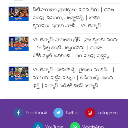
నీటిపారుదల ప్రాజెక్టులు-వరద నీరు | ధరల
పెంపు-చమురు, ఎలక్ట్రానిక్స్ | బాలిక
క్షమాపణ-ప్రధాని మోదీ | V6 తీన్మార్
V6 తీన్మార్: వానలకు బ్రేక్.. ప్రాజెక్టులకు వరద
| 16 ఫీట్ల కంటే ఎత్తుండొద్దు | చందా
చోరీ..స్కిట్ అదిరింది | ఇగ సెలవు పెద్దన్న
V6 తీన్మార్ : వానలొచ్చే...రైతులు మురిసే... |
ముసురు పట్టిన పట్నం | ఇడియట్స్...అంధ
భక్త్ | సర్కార్ బడిలో చికెన్ బిర్యానీ
Facebook
Twitter
Instagram
YouTube
WhatsApp