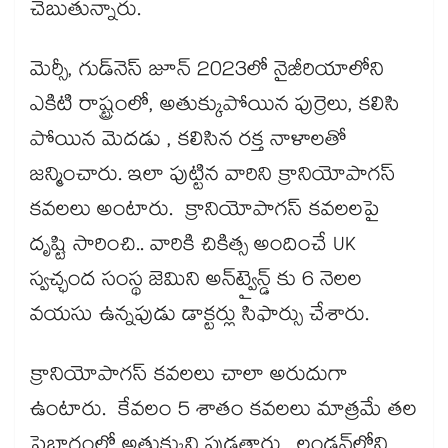
చెబుతున్నారు.
మెర్సీ, గుడ్‌నెస్ జూన్ 2023లో నైజీరియాలోని
ఎకిటి రాష్ట్రంలో, అతుక్కుపోయిన పుర్రెలు, కలిసి
పోయిన మెదడు , కలిసిన రక్త నాళాలతో
జన్మించారు. ఇలా పుట్టిన వారిని క్రానియోపాగస్
కవలలు అంటారు. క్రానియోపాగస్ కవలలపై
దృష్టి సారించి.. వారికి చికిత్స అందించే UK
స్వచ్ఛంద సంస్థ జెమిని అన్‌ట్వైన్డ్ కు 6 నెలల
వయసు ఉన్నపుడు డాక్టర్లు సిఫార్సు చేశారు.
క్రానియోపాగస్ కవలలు చాలా అరుదుగా
ఉంటారు. కేవలం 5 శాతం కవలలు మాత్రమే తల
పైభాగంలో అతుక్కుని పుడతారు. లండన్‌లోని