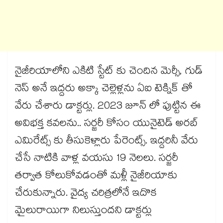
నైజీరియాలోని ఎకిటి స్టేట్ కు చెందిన మెర్సీ, గుడ్
నెస్ అనే ఇద్దరు అక్కా చెల్లెళ్లను ఏఐ టెక్నిక్ తో
వేరు చేశారు డాక్టర్లు. 2023 జూన్ లో పుట్టిన ఈ
అవిభక్త కవలను.. సర్జరీ కోసం యునైటెడ్ అరబ్
ఎమిరేట్స్ కు తీసుకెళ్లారు పేరెంట్స్. ఇద్దరినీ వేరు
చేసే నాటికి వాళ్ల వయసు 19 నెలలు. సర్జరీ
తర్వాత కోలుకోవడంతో మళ్లీ నైజీరియాకు
చేరుకున్నారు. వైద్య చరిత్రలోనే ఇదొక
మైలురాయిగా నిలుస్తుందని డాక్టర్లు