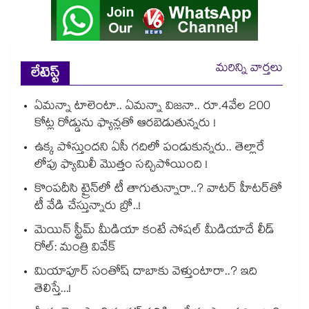
మరిన్ని వార్తలు
లేటెస్ట్
ఏమన్నా టాలెంటా.. ఏమన్నా విజనా.. రూ.4వేల 200
కోట్ల రోడ్డును ఫ్యాన్లతో ఆరబెడుతున్నరు !
ఉక్క పోస్తుందని ఏసీ గదిలో పండుకున్నరు.. తెల్లారే
లోపు ఫ్యామిలీ మొత్తం సచ్చిపోయింది !
కొంపదీసి ట్రైన్⁬లో టీ తాగుతున్నారా..? వాటర్ హీటర్⁭⁭తో
టీ వేడి చేస్తున్నారు బ్రో..!
మెయిన్ స్ట్రీమ్ మీడియా కంటే సోషల్ మీడియాదే లీడ్
రోల్: మంత్రి వివేక్
మియాపూర్ సంతోష్ దాబాకు వెళ్తుంటారా..? ఇది
తెలిస్తే...!