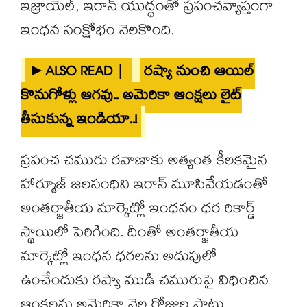
ఇజ్రాయెల్, ఇరాన్ యుద్ధంతో ప్రపంచవ్యాప్తంగా
ఇంధన సంక్షోభం నెలకొంది.
►ALSO READ |
రష్యా నుంచి ఆయిల్
కొనుగోళ్లు ఆగవు.. అమెరికా ఆంక్షలు లైట్
తీసుకున్న ఇండియా..!
ప్రపంచ చమురు రవాణాకు అత్యంత కీలకమైన
హార్మూజ్ జలసంధిని ఇరాన్ మూసివేయడంతో
అంతర్జాతీయ మార్కెట్లో ఇంధనం ధర రికార్డ్
స్థాయిలో పెరిగింది. దీంతో అంతర్జాతీయ
మార్కెట్లో ఇంధన ధరలను అదుపులో
ఉంచేందుకు రష్యా ముడి చమురుపై విధించిన
ఆంక్షలను అమెరికా నెల రోజుల పాటు