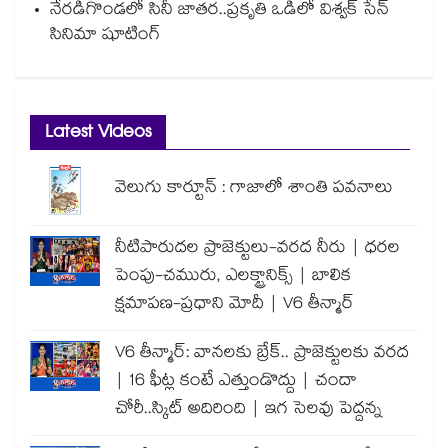
నేరడిగొండలో సినీ జాతర..ప్రకృతి ఒడిలో విశ్వక్ సేన్
సినిమా షూటింగ్
Latest Videos
వెలుగు కార్టూన్ : గాజాలో శాంతి పవనాలు
నీటిపారుదల ప్రాజెక్టులు-వరద నీరు | ధరల
పెంపు-చమురు, ఎలక్ట్రానిక్స్ | బాలిక
క్షమాపణ-ప్రధాని మోదీ | V6 తీన్మార్
V6 తీన్మార్: వానలకు బ్రేక్.. ప్రాజెక్టులకు వరద
| 16 ఫీట్ల కంటే ఎత్తుండొద్దు | చందా
చోరీ..స్కిట్ అదిరింది | ఇగ సెలవు పెద్దన్న