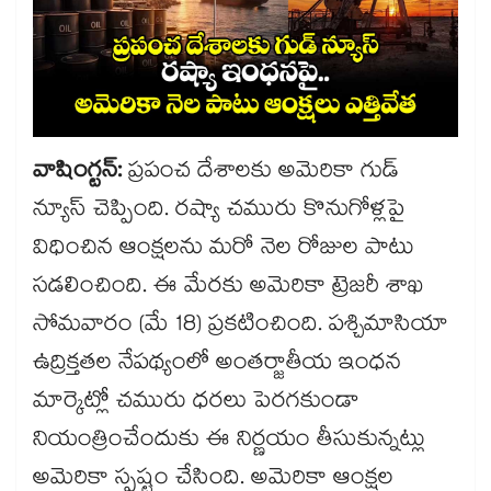
వాషింగ్టన్:
ప్రపంచ దేశాలకు అమెరికా గుడ్
న్యూస్ చెప్పింది. రష్యా చమురు కొనుగోళ్లపై
విధించిన ఆంక్షలను మరో నెల రోజుల పాటు
సడలించింది. ఈ మేరకు అమెరికా ట్రెజరీ శాఖ
సోమవారం (మే 18) ప్రకటించింది. పశ్చిమాసియా
ఉద్రిక్తతల నేపథ్యంలో అంతర్జాతీయ ఇంధన
మార్కెట్లో చమురు ధరలు పెరగకుండా
నియంత్రించేందుకు ఈ నిర్ణయం తీసుకున్నట్లు
అమెరికా స్పష్టం చేసింది. అమెరికా ఆంక్షల