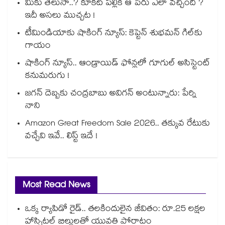
మీకు తెలుసా..? కూకట్ పల్లికి ఆ పేరు ఎలా వచ్చింది ?
ఇదీ అసలు ముచ్చట !
టీమిండియాకు షాకింగ్ న్యూస్: కెప్టెన్ శుభమన్ గిల్‎కు
గాయం
షాకింగ్ న్యూస్.. ఆండ్రాయిడ్ ఫోన్లలో గూగుల్ అసిస్టెంట్
కనుమరుగు !
జగన్ దెబ్బకు చంద్రబాబు అవిగన్ అంటున్నారు: పేర్ని
నాని
Amazon Great Freedom Sale 2026.. తక్కువ రేటుకు
వచ్చేవి ఇవే.. లిస్ట్ ఇదే !
Most Read News
ఒక్క ర్యాపిడో రైడ్.. తలకిందులైన జీవితం: రూ.25 లక్షల
హాస్పిటల్ బిల్లులతో యువతి పోరాటం