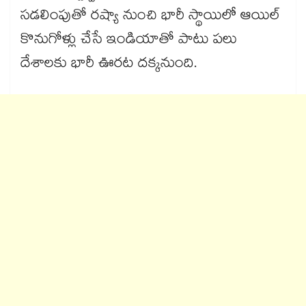
సడలింపుతో రష్యా నుంచి భారీ స్థాయిలో ఆయిల్
కొనుగోళ్లు చేసే ఇండియాతో పాటు పలు
దేశాలకు భారీ ఊరట దక్కనుంది.