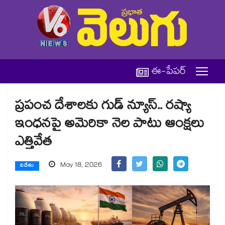
ఈ-పేపర్
ప్రపంచ దేశాలకు గుడ్ న్యూస్.. రష్యా
ఇంధనపై అమెరికా నెల పాటు ఆంక్షలు
ఎత్తివేత
May 18, 2026
విదేశం