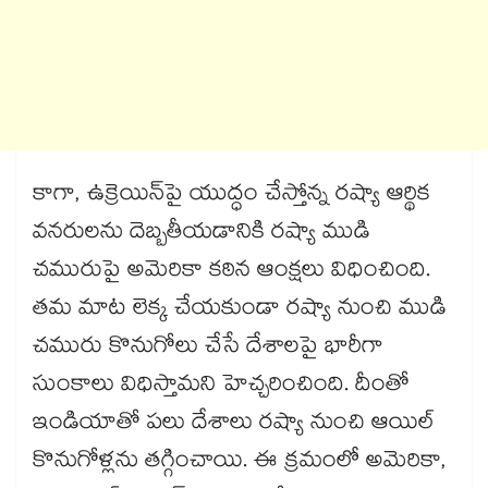
కాగా, ఉక్రెయిన్‌పై యుద్ధం చేస్తోన్న రష్యా ఆర్థిక
వనరులను దెబ్బతీయడానికి రష్యా ముడి
చమురుపై అమెరికా కఠిన ఆంక్షలు విధించింది.
తమ మాట లెక్క చేయకుండా రష్యా నుంచి ముడి
చమురు కొనుగోలు చేసే దేశాలపై భారీగా
సుంకాలు విధిస్తామని హెచ్చరించింది. దీంతో
ఇండియాతో పలు దేశాలు రష్యా నుంచి ఆయిల్
కొనుగోళ్లను తగ్గించాయి. ఈ క్రమంలో అమెరికా,