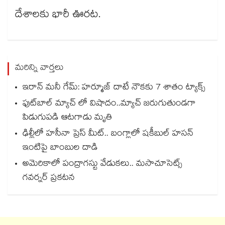
దేశాలకు భారీ ఊరట.
మరిన్ని వార్తలు
ఇరాన్ మనీ గేమ్: హర్మూజ్ దాటే నౌకకు 7 శాతం ట్యాక్స్
ఫుట్‌బాల్ మ్యాచ్ లో విషాదం..మ్యాచ్ జరుగుతుండగా
పిడుగుపడి ఆటగాడు మృతి
ఢిల్లీలో హసీనా ప్రెస్ మీట్.. బంగ్లాలో షకీబుల్ హసన్
ఇంటిపై బాంబుల దాడి
అమెరికాలో పంద్రాగస్టు వేడుకలు.. మసాచూసెట్స్
గవర్నర్ ప్రకటన