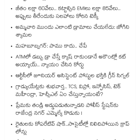
జీతం లక్షా 60వేలు.. కట్టాల్సిన EMIలు లక్షా 85వేలు..
అప్పులు తీరేందుకు సలహాలు కోరిన టెక్కీ
అమ్మవారి ముందు ఎలాంటి డ్రామాలు చేయలేదు: జోగిని
శ్యామల
మహబూబ్నగర్: పాము కాదు.. చేపే
ATMలో డబ్బు డ్రా చేస్తే క్యాష్ రాకుండానే అకౌంట్లో కట్
అయ్యాయ్.. న్యాయం చేసిన కోర్టు
ఆర్టీసీలో జూనియర్ అసిస్టెంట్‌‌ పోస్టుల భర్తీకి గ్రీన్‌‌ సిగ్నల్
గ్రాడ్యుయేట్లకు శుభవార్త.. TCS, విప్రో, ఇన్ఫోసిస్, టెక్
మహీంద్రా, హెచ్సీఎల్ ఏం చేస్తున్నాయంటే?
ప్రేమకు తండ్రి అడ్డుపడుతున్నాడని పోలీస్ స్టేషన్⁪కు
రాజేంద్ర నగర్ ఎమ్మెల్యే కొడుకు !
రైతులకు కోపరేటివ్ షాక్..సొసైటీల్లో నిలిచిపోయిన క్రాప్
లోన్లు