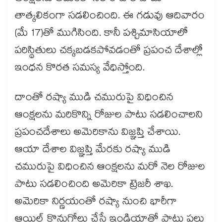
తాత్కలికంగా సడలించింది. ఈ గడువు ఆదివారం
(మే 17)తో ముగిసింది. కానీ పశ్చిమాసియాలో
పరిస్థితులు చక్కబడకపోవడంతో ప్రపంచ దేశాల్లో
ఇంధన కొరత సమస్య వేధిస్తోంది.
దాంతో రష్యా ముడి చమురుపై విధించిన
ఆంక్షలను మరికొన్ని రోజుల పాటు సడలించాలని
ప్రపంచదేశాలు అమెరికాను విజ్ఞప్తి చేశాయి.
ఆయా దేశాల విజ్ఞప్తి మేరకు రష్యా ముడి
చమురుపై విధించిన ఆంక్షలను మరో నెల రోజుల
పాటు సడలించింది అమెరికా ట్రెజరీ శాఖ.
అమెరికా నిర్ణయంతో రష్యా నుంచి భారీగా
ఆయిల్ కొనుగోలు చేసే ఇండియాతో పాటు పలు