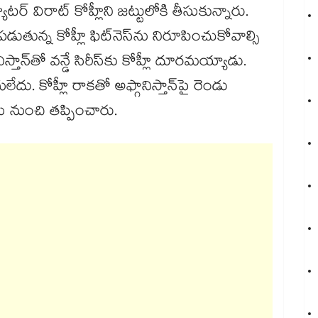
ాటర్‌‌ విరాట్‌‌ కోహ్లీని జట్టులోకి తీసుకున్నారు.
పడుతున్న కోహ్లీ ఫిట్‌‌నెస్‌‌ను నిరూపించుకోవాల్సి
్‌‌తో వన్డే సిరీస్‌‌కు కోహ్లీ దూరమయ్యాడు.
దు. కోహ్లీ రాకతో అఫ్గానిస్తాన్‌‌పై రెండు
్‌‌ నుంచి తప్పించారు.