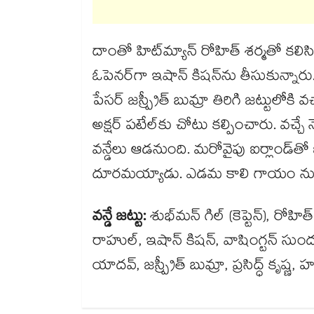
దాంతో హిట్‌‌మ్యాన్‌‌ రోహిత్‌‌ శర్మతో కలిసి 
ఓపెనర్‌‌గా ఇషాన్‌‌ కిషన్‌‌ను తీసుకున్నారు. వ
పేసర్‌‌ జస్ప్రీత్‌‌ బుమ్రా తిరిగి జట్టులోకి వచ
అక్షర్‌‌ పటేల్‌‌కు చోటు కల్పించారు. వచ
వన్డేలు ఆడనుంది. మరోవైపు ఐర్లాండ్‌‌తో జరిగే
దూరమయ్యాడు. ఎడమ కాలి గాయం నుంచి
వన్డే జట్టు:
శుభ్‌‌మన్ గిల్ (కెప్టెన్), రోహి
రాహుల్, ఇషాన్ కిషన్, వాషింగ్టన్ సుందర్, 
యాదవ్, జస్ప్రీత్ బుమ్రా, ప్రసిద్ధ్ కృష్ణ, హర