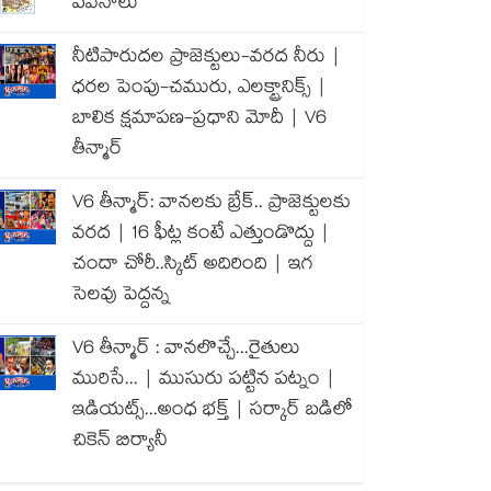
పవనాలు
నీటిపారుదల ప్రాజెక్టులు-వరద నీరు |
ధరల పెంపు-చమురు, ఎలక్ట్రానిక్స్ |
బాలిక క్షమాపణ-ప్రధాని మోదీ | V6
తీన్మార్
V6 తీన్మార్: వానలకు బ్రేక్.. ప్రాజెక్టులకు
వరద | 16 ఫీట్ల కంటే ఎత్తుండొద్దు |
చందా చోరీ..స్కిట్ అదిరింది | ఇగ
సెలవు పెద్దన్న
V6 తీన్మార్ : వానలొచ్చే...రైతులు
మురిసే... | ముసురు పట్టిన పట్నం |
ఇడియట్స్...అంధ భక్త్ | సర్కార్ బడిలో
చికెన్ బిర్యానీ