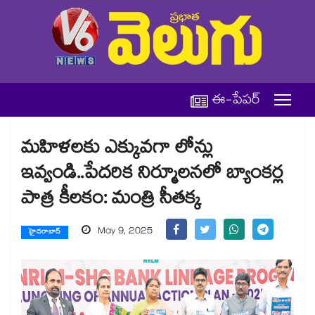
ఈ-పేపర్
మహిళలకు ఎక్కువగా లోన్లు
ఇవ్వండి..పేదరిక నిర్మూలనలో బ్యాంకర్ల
పాత్ర కీలకం: మంత్రి సీతక్క
May 9, 2025
హైదరాబాద్