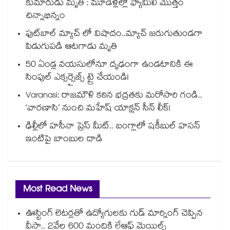
కుమారుడు మృతి : మూడేళ్లల్లో ఫ్యామిలీ మొత్తం
చిన్నాభిన్నం
ఫుట్‌బాల్ మ్యాచ్ లో విషాదం..మ్యాచ్ జరుగుతుండగా
పిడుగుపడి ఆటగాడు మృతి
50 ఏండ్ల వయసులోనూ దృఢంగా ఉండటానికి ఈ
సింపుల్ ఎక్సర్సైజ్స్ ట్రై చేయండి!
Varanasi: రాజమౌళి కఠిన భద్రతకు మరోసారి గండి..
‘వారణాసి’ నుంచి మహేష్ యాక్షన్ సీన్ లీక్!
ఢిల్లీలో హసీనా ప్రెస్ మీట్.. బంగ్లాలో షకీబుల్ హసన్
ఇంటిపై బాంబుల దాడి
Most Read News
ఊస్టింగ్ లెటర్లతో ఉద్యోగులకు గుడ్ మార్నింగ్ చెప్పిన
వీసా.. 2వేల 600 మందికి లేఆఫ్ మెయిల్స్