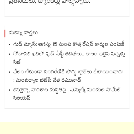
ప్రతినిధులు, బ్యాంకర్లు పాల్గొన్నారు.
మరిన్ని వార్తలు
గుడ్ న్యూస్: ఆగస్టు 15 నుంచి కొత్త రేషన్ కార్డుల పంపిణీ
గోదావరి ఖనిలో ఫుడ్ సేఫ్టీ తనిఖీలు.. కాలం చెల్లిన పచ్చళ్లు
సీజ్
వేలం లేకుండా సింగరేణికి బొగ్గు బ్లాక్‌‌‌‌‌‌‌‌లు కేటాయించారు
: మంచిర్యాల బీజేపీ నేత రఘునాథ్
కస్తూర్బా పాఠశాల దుస్థితిపై.. ఎమ్మెల్యే మందుల సామేల్
సీరియస్