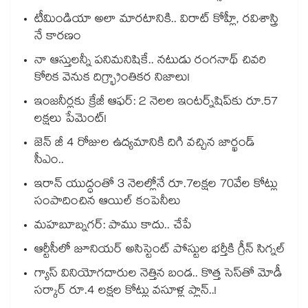
టీమిండియా అలా మారటానికి.. విరాట్ కోహ్లీ, రవిశాస్త్రి
నే కారణం
నా ఆస్తులన్నీ పనిమనిషికే.. నటుడు రంగనాథ్ చివరి
కోరిక వెనుక దిగ్భ్రాంతికర నిజాలు!
ఇంజనీర్లకు క్రేజీ ఆఫర్: 2 నెలల ఇంటర్న్‌షిప్‌కు రూ.57
లక్షలు పేమెంట్!
జెన్ జీ 4 రోజుల ఉద్యమానికి దిగి వచ్చిన జార్ఖండ్
సీఎం..
ఇరాన్ యుద్ధంతో 3 నెలల్లోనే రూ.7లక్షల 70వేల కోట్లు
సంపాదించిన ఆయిల్ కంపెనీలు
మహబూబ్నగర్: పాము కాదు.. చేపే
ఆర్టీసీలో జూనియర్ అసిస్టెంట్‌‌ పోస్టుల భర్తీకి గ్రీన్‌‌ సిగ్నల్
గ్యాస్ వినియోగదారుల నెత్తిన బండ.. కొత్త సెస్‌తో మోడీ
సర్కార్ రూ.4 లక్షల కోట్లు వసూళ్ల ప్లాన్..!