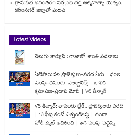
గ్రామసభ అనంతరం సర్పంచ్ భర్త ఆత్మహత్యా యత్నం..
కరీంనగర్ జిల్లాలో ఘటన
Latest Videos
వెలుగు కార్టూన్ : గాజాలో శాంతి పవనాలు
నీటిపారుదల ప్రాజెక్టులు-వరద నీరు | ధరల
పెంపు-చమురు, ఎలక్ట్రానిక్స్ | బాలిక
క్షమాపణ-ప్రధాని మోదీ | V6 తీన్మార్
V6 తీన్మార్: వానలకు బ్రేక్.. ప్రాజెక్టులకు వరద
| 16 ఫీట్ల కంటే ఎత్తుండొద్దు | చందా
చోరీ..స్కిట్ అదిరింది | ఇగ సెలవు పెద్దన్న