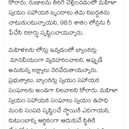
కోరారు. రుణాలను తిరిగి చెల్లించడంలో మహిళా
స్వయం సహాయక బృందాలు తమ నిబద్ధతను
చాటుకుంటున్నాయని, 98.5 శాతం లోన్లను రీ
పేచేసి రికార్డు సృష్టించాయన్నారు.
మహిళలకు లోన్లు ఇవ్వడంలో బ్యాంకర్లు
మానవీయంగా వ్యవహరించాలని, అప్పుడే
అనుకున్న లక్ష్యాలు నెరవేరుతాయన్నారు.
ప్రభుత్వాలు, బ్యాంకర్లు స్వయం సహాయక
సంఘాలకు అండగా నిలవాలని కోరారు. మహిళా
స్వయం సహాయక సంఘాలు స్వయం ఉపాధి
నుంచి సంపద సృష్టించే స్థాయికి ఎదిగాయని,
కుటుంబాన్ని ఆర్థికంగా ఆదుకునే స్థితికి