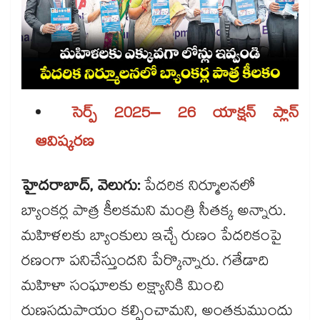
సెర్ప్ 2025– 26 యాక్షన్ ప్లాన్
ఆవిష్కరణ
హైదరాబాద్, వెలుగు:
పేదరిక నిర్మూలనలో
బ్యాంకర్ల పాత్ర కీలకమని మంత్రి సీతక్క అన్నారు.
మహిళలకు బ్యాంకులు ఇచ్చే రుణం పేదరికంపై
రణంగా పనిచేస్తుందని పేర్కొన్నారు. గతేడాది
మహిళా సంఘాలకు లక్ష్యానికి మించి
రుణసదుపాయం కల్పించామని, అంతకుముందు