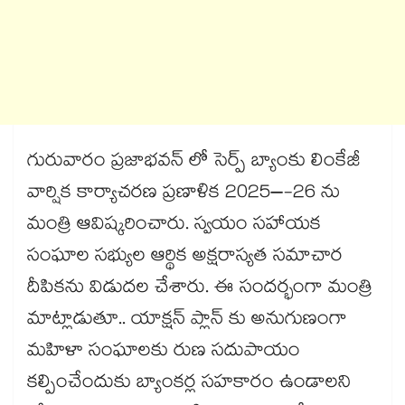
గురువారం ప్రజాభవన్ లో సెర్ప్ బ్యాంకు లింకేజీ
వార్షిక కార్యాచరణ ప్రణాళిక 2025–-26 ను
మంత్రి ఆవిష్కరించారు. స్వయం సహాయక
సంఘాల సభ్యుల ఆర్థిక అక్షరాస్యత సమాచార
దీపికను విడుదల చేశారు. ఈ సందర్భంగా మంత్రి
మాట్లాడుతూ.. యాక్షన్ ప్లాన్ కు అనుగుణంగా
మహిళా సంఘాలకు రుణ సదుపాయం
కల్పించేందుకు బ్యాంకర్ల సహకారం ఉండాలని