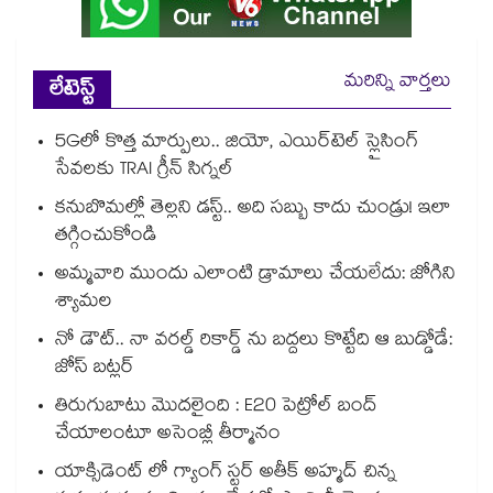
మరిన్ని వార్తలు
లేటెస్ట్
5Gలో కొత్త మార్పులు.. జియో, ఎయిర్‌టెల్ స్లైసింగ్
సేవలకు TRAI గ్రీన్ సిగ్నల్
కనుబొమల్లో తెల్లని డస్ట్.. అది సబ్బు కాదు చుండ్రు! ఇలా
తగ్గించుకోండి
అమ్మవారి ముందు ఎలాంటి డ్రామాలు చేయలేదు: జోగిని
శ్యామల
నో డౌట్.. నా వరల్డ్ రికార్డ్ ను బద్దలు కొట్టేది ఆ బుడ్డోడే:
జోస్ బట్లర్
తిరుగుబాటు మొదలైంది : E20 పెట్రోల్ బంద్
చేయాలంటూ అసెంబ్లీ తీర్మానం
యాక్సిడెంట్ లో గ్యాంగ్ స్టర్ అతీక్ అహ్మద్ చిన్న