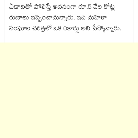
ఏడాదితో పోలిస్తే అదనంగా రూ.5 వేల కోట్ల
రుణాలు ఇప్పించామన్నారు. ఇది మహిళా
సంఘాల చరిత్రలో ఒక రికార్డు అని పేర్కొన్నారు.