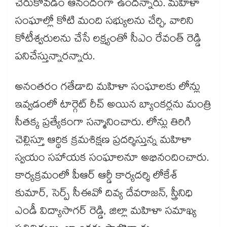
చేరుకోవడం ఆనందంగా ఉందన్నారు. మహిళా
సంఘాల్లో కోటి మంది సభ్యులను చేర్చి, వారిని
కోటీశ్వరులను చేసే లక్ష్యంతో సీఎం రేవంత్ రెడ్డి
పనిచేస్తున్నారన్నారు.
అనంతరం గతేడాది మహిళా సంఘాలకు లోన్లు
ఇవ్వడంలో టార్గెట్ రీచ్ అయిన బ్యాంకర్లను మంత్రి
సీతక్క ప్రత్యేకంగా సన్మానించారు. లోన్లు తిరిగి
చెల్లిస్తూ ఆర్థిక క్రమశిక్షణ ప్రదర్శిస్తున్న మహిళా
స్వయం సహాయక సంఘాలనూ అభినందించారు.
కార్యక్రమంలో పీఆర్ ఆర్డీ కార్యదర్శి లోకేశ్
కుమార్, సెర్ప్ సీఈవో దివ్య దేవరాజన్, స్త్రీనిధి
ఎండీ విద్యాసాగర్ రెడ్డి, జిల్లా మహిళా సమాఖ్య