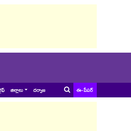
ైఫ్
జిల్లాలు
దర్వాజ
ఈ-పేపర్