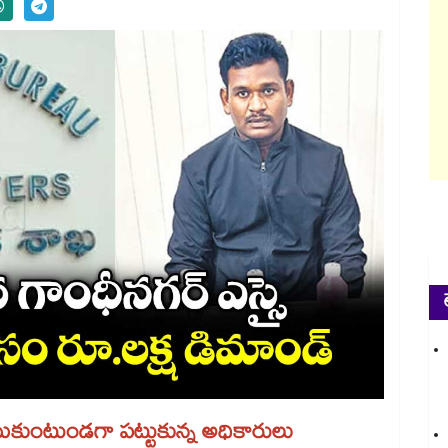
ుకుంటుండగా పట్టుకున్న అధికారులు