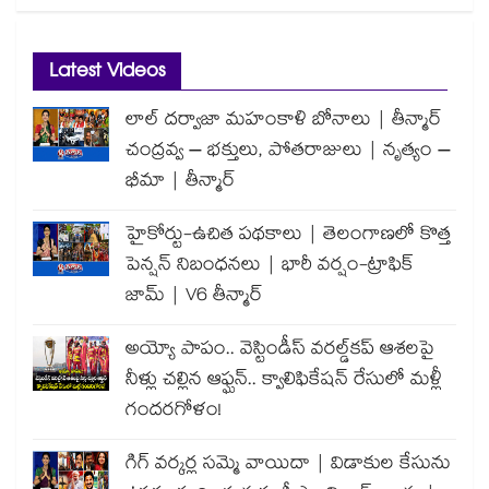
Latest Videos
లాల్ దర్వాజా మహంకాళి బోనాలు | తీన్మార్
చంద్రవ్వ – భక్తులు, పోతరాజులు | నృత్యం –
భీమా | తీన్మార్
హైకోర్టు-ఉచిత పథకాలు | తెలంగాణలో కొత్త
పెన్షన్ నిబంధనలు | భారీ వర్షం-ట్రాఫిక్
జామ్ | V6 తీన్మార్
అయ్యో పాపం.. వెస్టిండీస్ వరల్డ్‌కప్ ఆశలపై
నీళ్లు చల్లిన ఆఫ్ఘన్.. క్వాలిఫికేషన్ రేసులో మళ్లీ
గందరగోళం!
గిగ్ వర్కర్ల సమ్మె వాయిదా | విడాకుల కేసును