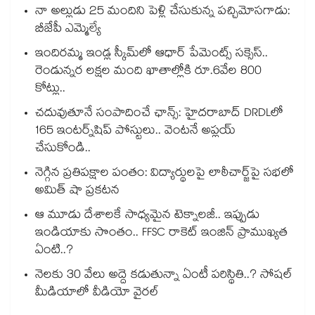
నా అల్లుడు 25 మందిని పెళ్లి చేసుకున్న పచ్చిమోసగాడు:
బీజేపీ ఎమ్మెల్యే
ఇందిరమ్మ ఇండ్ల స్కీమ్‌‌‌‌‌‌‌‌లో ఆధార్ పేమెంట్స్ సక్సెస్..
రెండున్నర లక్షల మంది ఖాతాల్లోకి రూ.6వేల 800
కోట్లు..
చదువుతూనే సంపాదించే ఛాన్స్: హైదరాబాద్ DRDLలో
165 ఇంటర్న్‌షిప్ పోస్టులు.. వెంటనే అప్లయ్
చేసుకోండి..
నెగ్గిన ప్రతిపక్షాల పంతం: విద్యార్థులపై లాఠీచార్జ్‎పై సభలో
అమిత్ షా ప్రకటన
ఆ మూడు దేశాలకే సాధ్యమైన టెక్నాలజీ.. ఇప్పుడు
ఇండియాకు సొంతం.. FFSC రాకెట్ ఇంజిన్ ప్రాముఖ్యత
ఏంటి..?
నెలకు 30 వేలు అద్దె కడుతున్నా ఏంటీ పరిస్థితి..? సోషల్
మీడియాలో వీడియో వైరల్