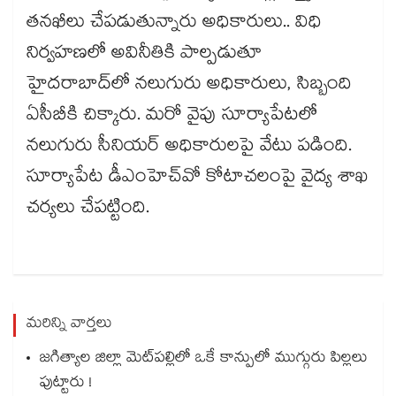
తనఖీలు చేపడుతున్నారు అధికారులు.. విధి
నిర్వహణలో అవినీతికి పాల్పడుతూ
హైదరాబాద్⁬లో నలుగురు అధికారులు, సిబ్బంది
ఏసీబీకి చిక్కారు. మరో వైపు సూర్యాపేటలో
నలుగురు సీనియర్ అధికారులపై వేటు పడింది.
సూర్యాపేట డీఎంహెచ్⁬వో కోటాచలంపై వైద్య శాఖ
చర్యలు చేపట్టింది.
మరిన్ని వార్తలు
జగిత్యాల జిల్లా మెట్‌పల్లిలో ఒకే కాన్పులో ముగ్గురు పిల్లలు
పుట్టారు !