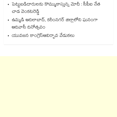
పెట్టుబడిదారులకు కొమ్ముకాస్తున్న మోదీ : సీపీఐ నేత
చాడ వెంకటరెడ్డి
ఉమ్మడి ఆదిలాబాద్, కరీంనగర్ జిల్లాలోని ఘనంగా
ఆదివాసీ దినోత్సవం
యువజన కాంగ్రెస్ఆవిర్భావ వేడుకలు