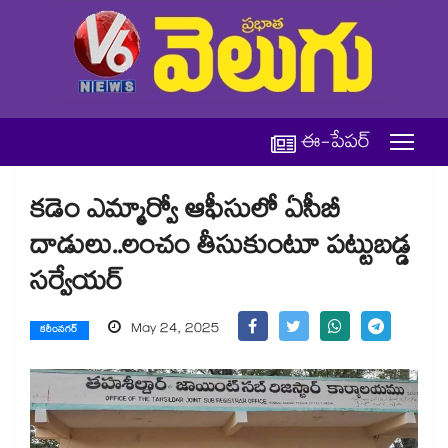
ఈ-పేపర్
కడెం ఎమ్మార్వో ఆఫీసులో ఏసీబీ
దాడులు..లంచం తీసుకుంటూ పట్టుబడ్డ
సర్వేయర్
May 24, 2025
కరీంనగర్