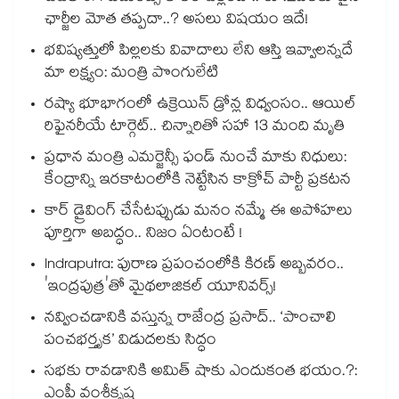
ఛార్జీల మోత తప్పదా..? అసలు విషయం ఇదే!
భవిష్యత్తులో పిల్లలకు వివాదాలు లేని ఆస్తి ఇవ్వాలన్నదే
మా లక్ష్యం: మంత్రి పొంగులేటి
రష్యా భూభాగంలో ఉక్రెయిన్ డ్రోన్ల విధ్వంసం.. ఆయిల్
రిఫైనరీయే టార్గెట్.. చిన్నారితో సహా 13 మంది మృతి
ప్రధాన మంత్రి ఎమర్జెన్సీ ఫండ్ నుంచే మాకు నిధులు:
కేంద్రాన్ని ఇరకాటంలోకి నెట్టేసిన కాక్రోచ్ పార్టీ ప్రకటన
కార్ డ్రైవింగ్ చేసేటప్పుడు మనం నమ్మే ఈ అపోహలు
పూర్తిగా అబద్ధం.. నిజం ఏంటంటే !
Indraputra: పురాణ ప్రపంచంలోకి కిరణ్ అబ్బవరం..
'ఇంద్రపుత్ర'తో మైథలాజికల్ యూనివర్స్!
నవ్వించడానికి వస్తున్న రాజేంద్ర ప్రసాద్.. ‘పాంచాలి
పంచభర్తృక’ విడుదలకు సిద్ధం
సభకు రావడానికి అమిత్ షాకు ఎందుకంత భయం.?:
ఎంపీ వంశీకృష్ణ