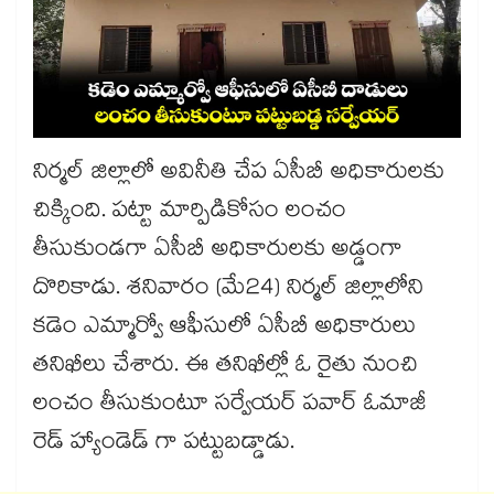
నిర్మల్ జిల్లాలో అవినీతి చేప ఏసీబీ అధికారులకు
చిక్కింది. పట్టా మార్పిడికోసం లంచం
తీసుకుండగా ఏసీబీ అధికారులకు అడ్డంగా
దొరికాడు. శనివారం (మే24) నిర్మల్ జిల్లాలోని
కడెం ఎమ్మార్వో ఆఫీసులో ఏసీబీ అధికారులు
తనిఖీలు చేశారు. ఈ తనిఖీల్లో ఓ రైతు నుంచి
లంచం తీసుకుంటూ సర్వేయర్ పవార్ ఓమాజీ
రెడ్ హ్యాండెడ్ గా పట్టుబడ్డాడు.