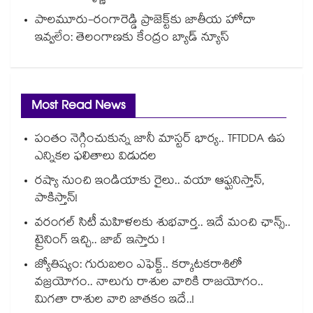
పాలమూరు-రంగారెడ్డి ప్రాజెక్ట్‎కు జాతీయ హోదా
ఇవ్వలేం: తెలంగాణకు కేంద్రం బ్యాడ్ న్యూస్
Most Read News
పంతం నెగ్గించుకున్న జానీ మాస్టర్ భార్య.. TFTDDA ఉప
ఎన్నికల ఫలితాలు విడుదల
రష్యా నుంచి ఇండియాకు రైలు.. వయా ఆఫ్ఘనిస్తాన్,
పాకిస్తాన్!
వరంగల్ సిటీ మహిళలకు శుభవార్త.. ఇదే మంచి ఛాన్స్..
ట్రైనింగ్ ఇచ్చి.. జాబ్ ఇస్తారు !
జ్యోతిష్యం: గురుబలం ఎఫెక్ట్.. కర్కాటకరాశిలో
వజ్రయోగం.. నాలుగు రాశుల వారికి రాజయోగం..
మిగతా రాశుల వారి జాతకం ఇదే..!