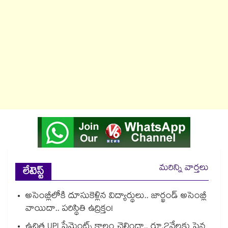
మరిన్ని వార్తలు
లేటెస్ట్
అసెంబ్లీలోకి దూసుకెళ్లిన విద్యార్థులు.. జార్ఖండ్ అసెంబ్లీ
వాయిదా.. పరిస్థితి ఉద్రిక్తం!
ఉచిత UPI పేమెంట్స్ కాలం చెల్లిందా.. రూ.2వేలకు పైన