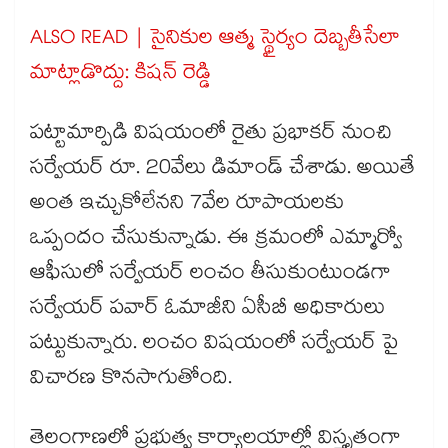
ALSO READ | సైనికుల ఆత్మ స్థైర్యం దెబ్బతీసేలా
మాట్లాడొద్దు: కిషన్ రెడ్డి
పట్టామార్పిడి విషయంలో రైతు ప్రభాకర్ నుంచి
సర్వేయర్ రూ. 20వేలు డిమాండ్ చేశాడు. అయితే
అంత ఇచ్చుకోలేనని 7వేల రూపాయలకు
ఒప్పందం చేసుకున్నాడు. ఈ క్రమంలో ఎమ్మార్వో
ఆఫీసులో సర్వేయర్ లంచం తీసుకుంటుండగా
సర్వేయర్ పవార్ ఓమాజీని ఏసీబీ అధికారులు
పట్టుకున్నారు. లంచం విషయంలో సర్వేయర్ పై
విచారణ కొనసాగుతోంది.
తెలంగాణలో ప్రభుత్వ కార్యాలయాల్లో విస్తృతంగా