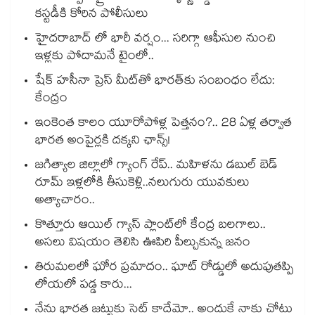
కస్టడీకి కోరిన పోలీసులు
హైదరాబాద్ లో భారీ వర్షం... సరిగ్గా ఆఫీసుల నుంచి
ఇళ్లకు పోదామనే టైంలో..
షేక్ హసీనా ప్రెస్ మీట్‎తో భారత్‎కు సంబంధం లేదు:
కేంద్రం
ఇంకెంత కాలం యూరోపోళ్ల పెత్తనం?.. 28 ఏళ్ల తర్వాత
భారత అంపైర్లకి దక్కని ఛాన్స్!
జగిత్యాల జిల్లాలో గ్యాంగ్ రేప్.. మహిళను డబుల్ బెడ్
రూమ్ ఇళ్లలోకి తీసుకెళ్లి..నలుగురు యువకులు
అత్యాచారం..
కొత్తూరు ఆయిల్ గ్యాస్⁪ ప్లాంట్⁫లో కేంద్ర బలగాలు..
అసలు విషయం తెలిసి ఊపిరి పీల్చుకున్న జనం
తిరుమలలో ఘోర ప్రమాదం.. ఘాట్ రోడ్డులో అదుపుతప్పి
లోయలో పడ్డ కారు...
నేను భారత జట్టుకు సెట్ కాదేమో.. అందుకే నాకు చోటు