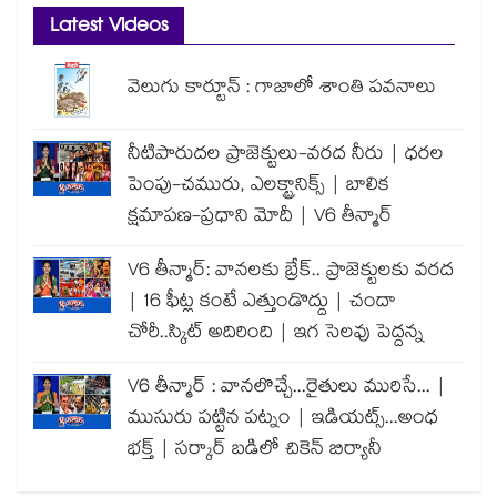
Latest Videos
వెలుగు కార్టూన్ : గాజాలో శాంతి పవనాలు
నీటిపారుదల ప్రాజెక్టులు-వరద నీరు | ధరల
పెంపు-చమురు, ఎలక్ట్రానిక్స్ | బాలిక
క్షమాపణ-ప్రధాని మోదీ | V6 తీన్మార్
V6 తీన్మార్: వానలకు బ్రేక్.. ప్రాజెక్టులకు వరద
| 16 ఫీట్ల కంటే ఎత్తుండొద్దు | చందా
చోరీ..స్కిట్ అదిరింది | ఇగ సెలవు పెద్దన్న
V6 తీన్మార్ : వానలొచ్చే...రైతులు మురిసే... |
ముసురు పట్టిన పట్నం | ఇడియట్స్...అంధ
భక్త్ | సర్కార్ బడిలో చికెన్ బిర్యానీ