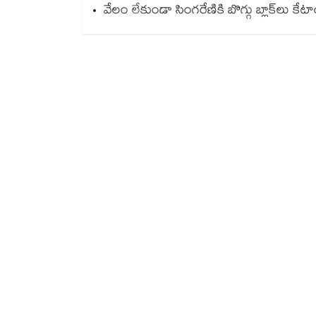
వేలం లేకుండా సింగరేణికి బొగ్గు బ్లాక్‌‌‌‌‌‌‌‌