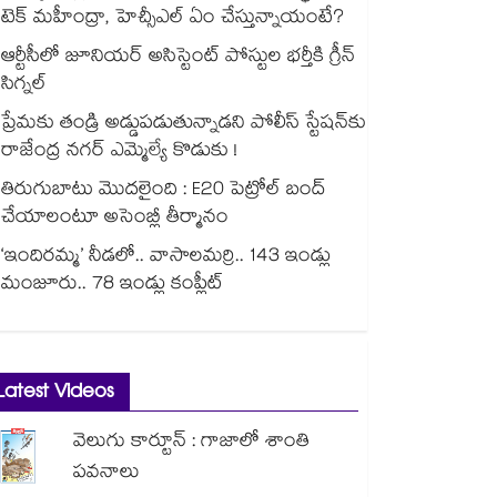
టెక్ మహీంద్రా, హెచ్సీఎల్ ఏం చేస్తున్నాయంటే?
ఆర్టీసీలో జూనియర్ అసిస్టెంట్‌‌ పోస్టుల భర్తీకి గ్రీన్‌‌
సిగ్నల్
ప్రేమకు తండ్రి అడ్డుపడుతున్నాడని పోలీస్ స్టేషన్⁪కు
రాజేంద్ర నగర్ ఎమ్మెల్యే కొడుకు !
తిరుగుబాటు మొదలైంది : E20 పెట్రోల్ బంద్
చేయాలంటూ అసెంబ్లీ తీర్మానం
‘ఇందిరమ్మ’ నీడలో.. వాసాలమర్రి.. 143 ఇండ్లు
మంజూరు.. 78 ఇండ్లు కంప్లీట్
Latest Videos
వెలుగు కార్టూన్ : గాజాలో శాంతి
పవనాలు