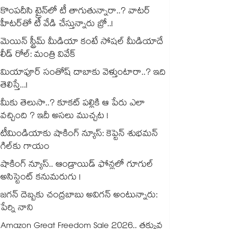
కొంపదీసి ట్రైన్⁬లో టీ తాగుతున్నారా..? వాటర్
హీటర్⁭⁭తో టీ వేడి చేస్తున్నారు బ్రో..!
మెయిన్ స్ట్రీమ్ మీడియా కంటే సోషల్ మీడియాదే
లీడ్ రోల్: మంత్రి వివేక్
మియాపూర్ సంతోష్ దాబాకు వెళ్తుంటారా..? ఇది
తెలిస్తే...!
మీకు తెలుసా..? కూకట్ పల్లికి ఆ పేరు ఎలా
వచ్చింది ? ఇదీ అసలు ముచ్చట !
టీమిండియాకు షాకింగ్ న్యూస్: కెప్టెన్ శుభమన్
గిల్‎కు గాయం
షాకింగ్ న్యూస్.. ఆండ్రాయిడ్ ఫోన్లలో గూగుల్
అసిస్టెంట్ కనుమరుగు !
జగన్ దెబ్బకు చంద్రబాబు అవిగన్ అంటున్నారు:
పేర్ని నాని
Amazon Great Freedom Sale 2026.. తక్కువ