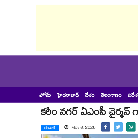
హోమ్
హైదరాబాద్
దేశం
తెలంగాణం
విదే
కరీం నగర్ ఏఎంసీ చైర్మన్‌‌‌‌‌‌
May 8, 2026
కరీంనగర్