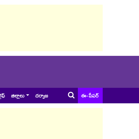
ైఫ్
జిల్లాలు
దర్వాజ
ఈ-పేపర్