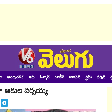
శం
ఆంధ్రప్రదేశ్
ఆట
తీన్మార్
టాకీస్
బిజినెస్
క్రైమ్
సక్సెస్
ల
‌‌ గా ఆకుల నర్సయ్య