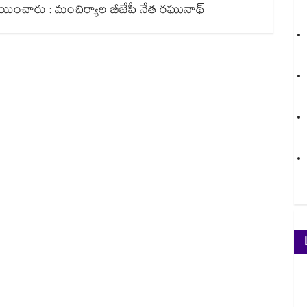
లు కేటాయించారు : మంచిర్యాల బీజేపీ నేత రఘునాథ్