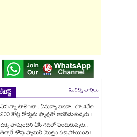
మరిన్ని వార్తలు
లేటెస్ట్
ఏమన్నా టాలెంటా.. ఏమన్నా విజనా.. రూ.4వేల
200 కోట్ల రోడ్డును ఫ్యాన్లతో ఆరబెడుతున్నరు !
ఉక్క పోస్తుందని ఏసీ గదిలో పండుకున్నరు..
తెల్లారే లోపు ఫ్యామిలీ మొత్తం సచ్చిపోయింది !