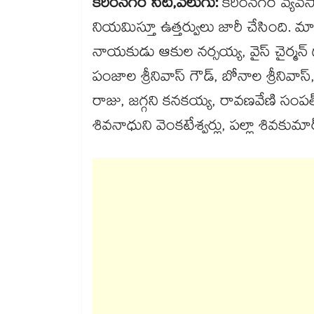
కరీంనగర్ సిటీ,వెలుగు:
కరీంనగర్ వ్యవసా
నియమిస్తూ ఉత్తర్వులు జారీ చేసింది. మార్కెట్
నాయకుడు ఆకుల నర్సయ్య, వైస్ చైర్మన్ గా
పంజాల శ్రీనివాస్ గౌడ్, బోనాల శ్రీనివా
రాజు, జగ్గని కనకయ్య, రావణవేణి సం
శివనాధుని వెంకటేశ్వర్లు, పల్లా శివకుమార్