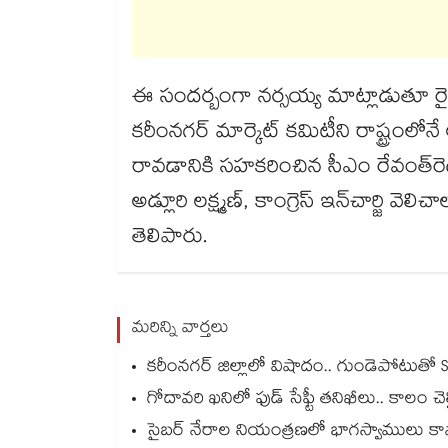
ఈ సందర్బంగా నర్సయ్య మాట్లాడుతూ రైతు
కరీంనగర్ మార్కెట్ కమిటీని రాష్ట్రంలోనే
రావడానికి సహకరించిన సీఎం రేవంత్‌‌‌‌‌‌‌‌రెడ్డి, జిల్లా మం
అడ్లూరి లక్ష్మణ్‌‌‌‌‌‌‌‌, కాంగ్రెస్ ఇన్‌‌‌‌‌‌‌‌చార్జి వ
తెలిపారు.
మరిన్ని వార్తలు
కరీంనగర్ జిల్లాలో విషాదం.. గుండెపోటుతో S
గోదావరి ఖనిలో ఫుడ్ సేఫ్టీ తనిఖీలు.. కాలం చెల్ల
సైబర్ నేరాల నియంత్రణలో భాగస్వాములు కావాలి:రామగు