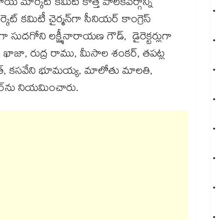
య మార్కెట్ కమిటీ కొత్త పాలకవర్గాన్ని
 కమిటీ చైర్మన్‌‌‌‌‌‌‌‌గా సీనియర్ కాంగ్రెస్
 సుదగోని లక్ష్మీనారాయణ గౌడ్, డైరెక్టర్లుగా
స్, ఖాజా, రుద్ర రాము, మీసాల శంకర్, తపట్ల
పత్, కసవేని భూమయ్య, మాలోతు మాలతి,
‌‌‌‌‌‌‌‌ను నియమించారు.