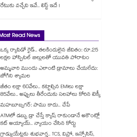
రేటుకు వచ్చేవి ఇవే.. లిస్ట్ ఇదే !
Most Read News
ఒక్క ర్యాపిడో రైడ్.. తలకిందులైన జీవితం: రూ.25
లక్షల హాస్పిటల్ బిల్లులతో యువతి పోరాటం
అమ్మవారి ముందు ఎలాంటి డ్రామాలు చేయలేదు:
జోగిని శ్యామల
జీతం లక్షా 60వేలు.. కట్టాల్సిన EMIలు లక్షా
85వేలు.. అప్పులు తీరేందుకు సలహాలు కోరిన టెక్కీ
మహబూబ్నగర్: పాము కాదు.. చేపే
ATMలో డబ్బు డ్రా చేస్తే క్యాష్ రాకుండానే అకౌంట్లో
కట్ అయ్యాయ్.. న్యాయం చేసిన కోర్టు
గ్రాడ్యుయేట్లకు శుభవార్త.. TCS, విప్రో, ఇన్ఫోసిస్,