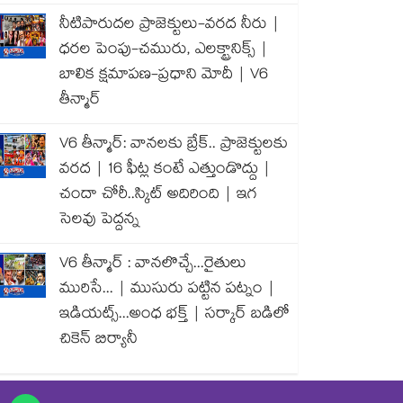
నీటిపారుదల ప్రాజెక్టులు-వరద నీరు |
ధరల పెంపు-చమురు, ఎలక్ట్రానిక్స్ |
బాలిక క్షమాపణ-ప్రధాని మోదీ | V6
తీన్మార్
V6 తీన్మార్: వానలకు బ్రేక్.. ప్రాజెక్టులకు
వరద | 16 ఫీట్ల కంటే ఎత్తుండొద్దు |
చందా చోరీ..స్కిట్ అదిరింది | ఇగ
సెలవు పెద్దన్న
V6 తీన్మార్ : వానలొచ్చే...రైతులు
మురిసే... | ముసురు పట్టిన పట్నం |
ఇడియట్స్...అంధ భక్త్ | సర్కార్ బడిలో
చికెన్ బిర్యానీ