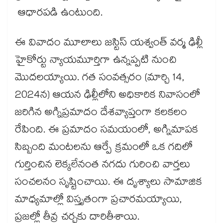
ఆధారపడి ఉంటుంది.
ఈ వివాదం మూలాలు జస్టిస్ యశ్వంత్ వర్మ ఢిల్లీ
హైకోర్టు న్యాయమూర్తిగా ఉన్నప్పటి నుంచి
మొదలయ్యాయి. గత సంవత్సరం (మార్చి 14,
2024న) ఆయన ఢిల్లీలోని అధికారిక నివాసంలో
జరిగిన అగ్నిప్రమాదం దేశవ్యాప్తంగా కలకలం
రేపింది. ఈ ప్రమాదం సమయంలో, అగ్నిమాపక
సిబ్బంది మంటలను ఆర్పే క్రమంలో ఒక గదిలో
గుర్తించిన లెక్కలేనంత నగదు గురించి వార్తలు
సంచలనం సృష్టించాయి. ఈ దృశ్యాలు సామాజిక
మాధ్యమాల్లో విస్తృతంగా ప్రచారమయ్యాయి,
ప్రజల్లో తీవ్ర చర్చకు దారితీశాయి.