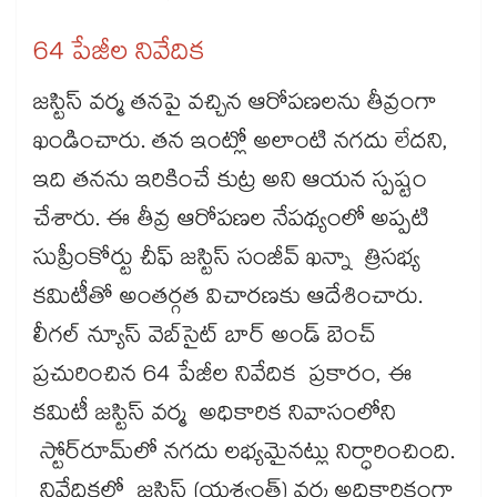
64 పేజీల నివేదిక
జస్టిస్ వర్మ తనపై వచ్చిన ఆరోపణలను తీవ్రంగా
ఖండించారు. తన ఇంట్లో అలాంటి నగదు లేదని,
ఇది తనను ఇరికించే కుట్ర అని ఆయన స్పష్టం
చేశారు. ఈ తీవ్ర ఆరోపణల నేపథ్యంలో అప్పటి
సుప్రీంకోర్టు చీఫ్​ జస్టిస్ సంజీవ్ ఖన్నా త్రిసభ్య
కమిటీతో అంతర్గత విచారణకు ఆదేశించారు.
లీగల్ న్యూస్‌‌‌‌‌‌‌‌‌‌‌‌‌‌‌‌ వెబ్‌‌‌‌‌‌‌‌‌‌‌‌‌‌‌‌సైట్ బార్ అండ్ బెంచ్
ప్రచురించిన 64 పేజీల నివేదిక ప్రకారం, ఈ
కమిటీ జస్టిస్ వర్మ అధికారిక నివాసంలోని
స్టోర్‌‌‌‌‌‌‌‌‌‌‌‌‌‌‌‌రూమ్‌‌‌‌‌‌‌‌‌‌‌‌‌‌‌‌లో నగదు లభ్యమైనట్లు నిర్ధారించింది.
నివేదికలో జస్టిస్ (యశ్వంత్) వర్మ అధికారికంగా