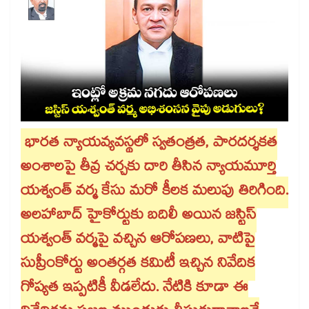
భారత న్యాయవ్యవస్థలో స్వతంత్రత, పారదర్శకత
అంశాలపై తీవ్ర చర్చకు దారి తీసిన న్యాయమూర్తి
యశ్వంత్ వర్మ కేసు మరో కీలక మలుపు తిరిగింది.
అలహాబాద్ హైకోర్టుకు బదిలీ అయిన జస్టిస్
యశ్వంత్ వర్మపై వచ్చిన ఆరోపణలు, వాటిపై
సుప్రీంకోర్టు అంతర్గత కమిటీ ఇచ్చిన నివేదిక
గోప్యత ఇప్పటికీ వీడలేదు. నేటికి కూడా ఈ