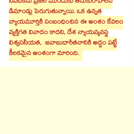
నివేదికను ప్రజల ముందుకు తీసుకురావాలనే
డిమాండ్లు పెరుగుతున్నాయి. ఒక ఉన్నత
న్యాయమూర్తికి సంబంధించిన ఈ అంశం కేవలం
వ్యక్తిగత వివాదం కాదని, దేశ న్యాయవ్యవస్థ
విశ్వసనీయత, జవాబుదారీతనానికి అద్దం పట్టే
కీలకమైన అంశంగా మారింది.