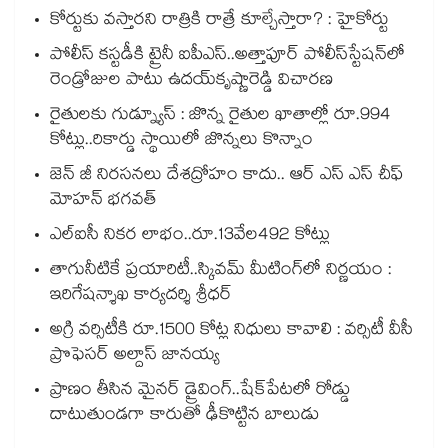
కోర్టుకు వస్తారని రాత్రికి రాత్రే కూల్చేస్తారా? : హైకోర్టు
పోలీస్ కస్టడీకి ట్రైనీ ఐపీఎస్..అత్తాపూర్ పోలీస్‌‌‌‌‌‌‌‌‌‌‌‌‌‌‌‌స్టేషన్‌‌‌‌‌‌‌‌‌‌‌‌‌‌‌‌లో
రెండ్రోజుల పాటు ఉదయ్‌‌‌‌‌‌‌‌‌‌‌‌‌‌‌‌కృష్ణారెడ్డి విచారణ
రైతులకు గుడ్న్యూస్ : జొన్న రైతుల ఖాతాల్లో రూ.994
కోట్లు..రికార్డు స్థాయిలో జొన్నలు కొన్నాం
జెన్ జీ నిరసనలు దేశద్రోహం కాదు.. ఆర్ ఎస్ ఎస్ చీఫ్
మోహన్ భగవత్
ఎల్ఐసీ నికర లాభం..రూ.13వేల492 కోట్లు
తాగునీటికే ప్రయారిటీ..స్కివమ్ మీటింగ్‌‌‌‌‌‌‌‌‌‌‌‌‌‌‌‌లో నిర్ణయం :
ఇరిగేషన్శాఖ కార్యదర్శి శ్రీధర్
అగ్రి వర్సిటీకి రూ.1500 కోట్ల నిధులు కావాలి : వర్సిటీ వీసీ
ప్రొఫెసర్ అల్దాస్ జానయ్య
ప్రాణం తీసిన మైనర్‌‌ డ్రైవింగ్‌..షేక్‌పేటలో రోడ్డు
దాటుతుండగా కారుతో ఢీకొట్టిన బాలుడు