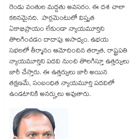
రెండు వంతుల మద్దతు అవసరం. ఈ దశ చాలా
కఠినమైనది. పార్లమెంటులో విస్తృత
ఏకాభిప్రాయం లేకుండా న్యాయమూర్తిని
తొలగించడం దాదాపు అసాధ్యం. ఉభయ
సభలలో తీర్మానం ఆమోదించిన తర్వాత, రాష్ట్రపతి
న్యాయమూర్తిని పదవి నుంచి తొలగిస్తూ ఉత్తర్వులు
జారీ చేస్తారు. ఈ ఉత్తర్వులు జారీ అయిన
తక్షణమే, సంబంధిత న్యాయమూర్తి పదవిలో
ఉండటానికి అనర్హులు అవుతారు.