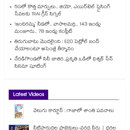
5Gలో కొత్త మార్పులు.. జియో, ఎయిర్‌టెల్ స్లైసింగ్
సేవలకు TRAI గ్రీన్ సిగ్నల్
‘ఇందిరమ్మ’ నీడలో.. వాసాలమర్రి.. 143 ఇండ్లు
మంజూరు.. 78 ఇండ్లు కంప్లీట్
తిరుగుబాటు మొదలైంది : E20 పెట్రోల్ బంద్
చేయాలంటూ అసెంబ్లీ తీర్మానం
నేరడిగొండలో సినీ జాతర..ప్రకృతి ఒడిలో విశ్వక్ సేన్
సినిమా షూటింగ్
Latest Videos
వెలుగు కార్టూన్ : గాజాలో శాంతి పవనాలు
నీటిపారుదల ప్రాజెక్టులు-వరద నీరు | ధరల