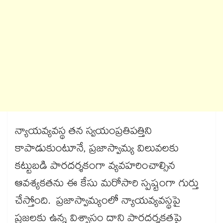
న్యాయవ్యవస్థ తన స్వయంప్రతిపత్తిని
కాపాడుకుంటూనే, ప్రజాస్వామ్య విలువలకు
కట్టుబడి పారదర్శకంగా వ్యవహరించాల్సిన
ఆవశ్యకతను ఈ కేసు మరోసారి స్పష్టంగా గుర్తు
చేస్తోంది. ప్రజాస్వామ్యంలో న్యాయవ్యవస్థపై
ప్రజలకు ఉన్న విశ్వాసం దాని పారదర్శకతపై