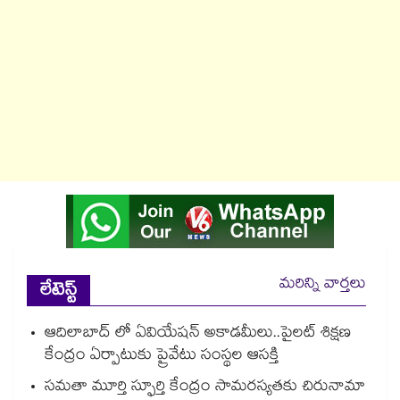
మరిన్ని వార్తలు
లేటెస్ట్
ఆదిలాబాద్ లో ఏవియేషన్ అకాడమీలు..పైలట్ శిక్షణ
కేంద్రం ఏర్పాటుకు ప్రైవేటు సంస్థల ఆసక్తి
సమతా మూర్తి స్ఫూర్తి కేంద్రం సామరస్యతకు చిరునామా