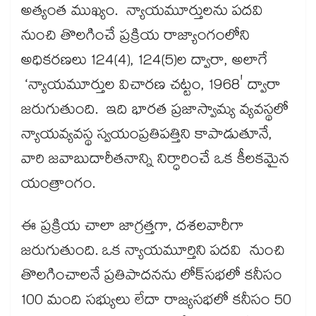
అత్యంత ముఖ్యం. న్యాయమూర్తులను పదవి
నుంచి తొలగించే ప్రక్రియ రాజ్యాంగంలోని
అధికరణలు 124(4), 124(5)ల ద్వారా, అలాగే
‘న్యాయమూర్తుల విచారణ చట్టం, 1968' ద్వారా
జరుగుతుంది. ఇది భారత ప్రజాస్వామ్య వ్యవస్థలో
న్యాయవ్యవస్థ స్వయంప్రతిపత్తిని కాపాడుతూనే,
వారి జవాబుదారీతనాన్ని నిర్ధారించే ఒక కీలకమైన
యంత్రాంగం.
ఈ ప్రక్రియ చాలా జాగ్రత్తగా, దశలవారీగా
జరుగుతుంది. ఒక న్యాయమూర్తిని పదవి నుంచి
తొలగించాలనే ప్రతిపాదనను లోక్‌‌‌‌‌‌‌‌‌‌‌‌‌‌‌‌సభలో కనీసం
100 మంది సభ్యులు లేదా రాజ్యసభలో కనీసం 50