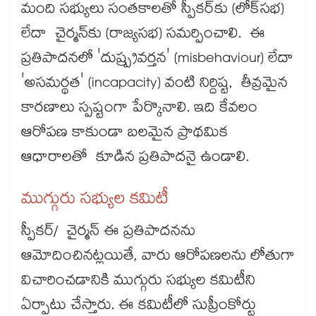
మంది సభ్యులు సంతకాలతో స్పీకర్‌‌‌‌‌‌‌‌‌‌‌‌‌‌‌‌కు (లోక్‌‌‌‌‌‌‌‌‌‌‌‌‌‌‌‌సభ)
లేదా చైర్మన్‌‌‌‌‌‌‌‌‌‌‌‌‌‌‌‌కు (రాజ్యసభ) సమర్పించాలి. ఈ
ప్రతిపాదనలో 'దుష్ప్రవర్తన' (misbehaviour) లేదా
'అసమర్థత' (incapacity) వంటి నిర్దిష్ట, తీవ్రమైన
కారణాలు స్పష్టంగా పేర్కొనాలి. ఇది కేవలం
ఆరోపణ కాకుండా బలమైన ప్రాథమిక
ఆధారాలతో కూడిన ప్రతిపాదనై ఉండాలి.
ముగ్గురు సభ్యుల కమిటీ
స్పీకర్/ చైర్మన్ ఈ ప్రతిపాదనను
ఆమోదించినట్లయితే, వారు ఆరోపణలను లోతుగా
విచారించడానికి ముగ్గురు సభ్యుల కమిటీని
ఏర్పాటు చేస్తారు. ఈ కమిటీలో సుప్రీంకోర్టు