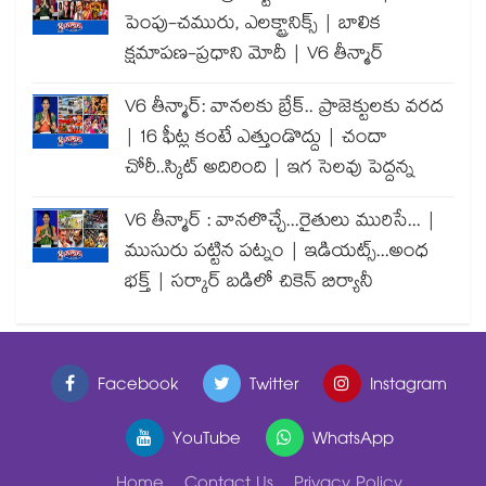
పెంపు-చమురు, ఎలక్ట్రానిక్స్ | బాలిక
క్షమాపణ-ప్రధాని మోదీ | V6 తీన్మార్
V6 తీన్మార్: వానలకు బ్రేక్.. ప్రాజెక్టులకు వరద
| 16 ఫీట్ల కంటే ఎత్తుండొద్దు | చందా
చోరీ..స్కిట్ అదిరింది | ఇగ సెలవు పెద్దన్న
V6 తీన్మార్ : వానలొచ్చే...రైతులు మురిసే... |
ముసురు పట్టిన పట్నం | ఇడియట్స్...అంధ
భక్త్ | సర్కార్ బడిలో చికెన్ బిర్యానీ
Facebook
Twitter
Instagram
YouTube
WhatsApp
Home
Contact Us
Privacy Policy