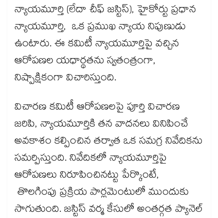
న్యాయమూర్తి (లేదా చీఫ్ జస్టిస్), హైకోర్టు ప్రధాన
న్యాయమూర్తి, ఒక ప్రముఖ న్యాయ నిపుణుడు
ఉంటారు. ఈ కమిటీ న్యాయమూర్తిపై వచ్చిన
ఆరోపణల యధార్థతను స్వతంత్రంగా,
నిష్పాక్షికంగా విచారిస్తుంది.
విచారణ కమిటీ ఆరోపణలపై పూర్తి విచారణ
జరిపి, న్యాయమూర్తికి తన వాదనలు వినిపించే
అవకాశం కల్పించిన తర్వాత ఒక సమగ్ర నివేదికను
సమర్పిస్తుంది. నివేదికలో న్యాయమూర్తిపై
ఆరోపణలు నిరూపించినట్టు పేర్కొంటే,
తొలగింపు ప్రక్రియ పార్లమెంటులో ముందుకు
సాగుతుంది. జస్టిస్ వర్మ కేసులో అంతర్గత ప్యానెల్