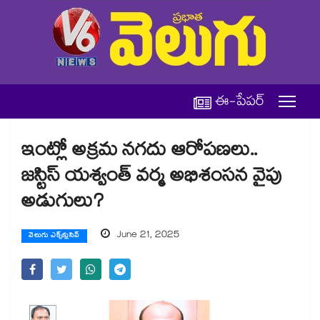
ఈ-పేపర్
ఇంట్లో అక్రమ నగదు ఆరోపణలు..
జస్టిస్ యశ్వంత్ వర్మ అభిశంసన వైపు
అడుగులు?
June 21, 2025
వెలుగు ఎక్స్‌క్లుసివ్