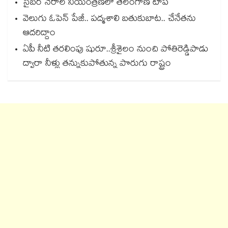
సైబర్ నేరాల నియంత్రణలో తెలంగాణ టాప్‌‌‌‌‌‌‌‌‌‌‌‌‌‌‌‌
వెలుగు ఓపెన్ పేజీ.. పద్మశాలి బతుకుబాట.. చేనేతను
ఆదరిద్దాం
ఏపీ నీటి తరలింపు షురూ..శ్రీశైలం నుంచి పోతిరెడ్డిపాడు
ద్వారా నీళ్లు తన్నుకుపోతున్న పొరుగు రాష్ట్రం