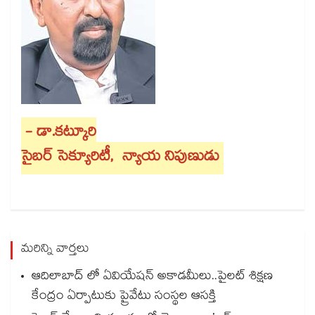
- డా.కట్కూరి
సైబర్ సెక్యూరిటీ, న్యాయ నిపుణుడు
మరిన్ని వార్తలు
ఆదిలాబాద్ లో ఏవియేషన్ అకాడమీలు..పైలట్ శిక్షణ
కేంద్రం ఏర్పాటుకు ప్రైవేటు సంస్థల ఆసక్తి