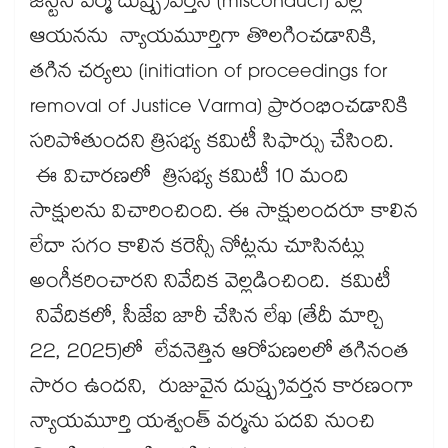
జస్టిస్​ వర్మ దుష్ప్రవర్తన (misconduct) వల్ల
ఆయనను న్యాయమూర్తిగా తొలగించడానికి,
తగిన చర్యలు (initiation of proceedings for
removal of Justice Varma) ప్రారంభించడానికి
సరిపోతుందని త్రిసభ్య కమిటీ సిఫార్సు చేసింది.
ఈ విచారణలో త్రిసభ్య కమిటీ 10 మంది
సాక్షులను విచారించింది. ఈ సాక్షులందరూ కాలిన
లేదా సగం కాలిన కరెన్సీ నోట్లను చూసినట్లు
అంగీకరించారని నివేదిక వెల్లడించింది. కమిటీ
నివేదికలో, సీజేఐ జారీ చేసిన లేఖ (తేదీ మార్చి
22, 2025)లో లేవనెత్తిన ఆరోపణలలో తగినంత
సారం ఉందని, రుజువైన దుష్ప్రవర్తన కారణంగా
న్యాయమూర్తి యశ్వంత్ వర్మను పదవి నుంచి