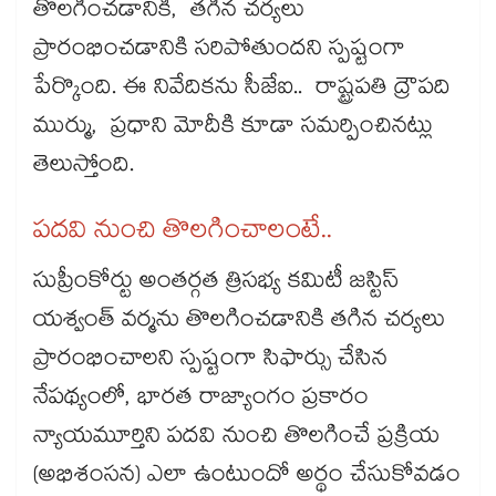
తొలగించడానికి, తగిన చర్యలు
ప్రారంభించడానికి సరిపోతుందని స్పష్టంగా
పేర్కొంది. ఈ నివేదికను సీజేఐ.. రాష్ట్రపతి ద్రౌపది
ముర్ము, ప్రధాని మోదీకి కూడా సమర్పించినట్లు
తెలుస్తోంది.
పదవి నుంచి తొలగించాలంటే..
సుప్రీంకోర్టు అంతర్గత త్రిసభ్య కమిటీ జస్టిస్
యశ్వంత్ వర్మను తొలగించడానికి తగిన చర్యలు
ప్రారంభించాలని స్పష్టంగా సిఫార్సు చేసిన
నేపథ్యంలో, భారత రాజ్యాంగం ప్రకారం
న్యాయమూర్తిని పదవి నుంచి తొలగించే ప్రక్రియ
(అభిశంసన) ఎలా ఉంటుందో అర్థం చేసుకోవడం