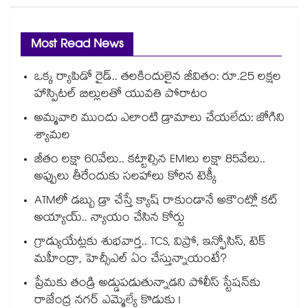
Most Read News
ఒక్క ర్యాపిడో రైడ్.. తలకిందులైన జీవితం: రూ.25 లక్షల
హాస్పిటల్ బిల్లులతో యువతి పోరాటం
అమ్మవారి ముందు ఎలాంటి డ్రామాలు చేయలేదు: జోగిని
శ్యామల
జీతం లక్షా 60వేలు.. కట్టాల్సిన EMIలు లక్షా 85వేలు..
అప్పులు తీరేందుకు సలహాలు కోరిన టెక్కీ
ATMలో డబ్బు డ్రా చేస్తే క్యాష్ రాకుండానే అకౌంట్లో కట్
అయ్యాయ్.. న్యాయం చేసిన కోర్టు
గ్రాడ్యుయేట్లకు శుభవార్త.. TCS, విప్రో, ఇన్ఫోసిస్, టెక్
మహీంద్రా, హెచ్సీఎల్ ఏం చేస్తున్నాయంటే?
ప్రేమకు తండ్రి అడ్డుపడుతున్నాడని పోలీస్ స్టేషన్⁪కు
రాజేంద్ర నగర్ ఎమ్మెల్యే కొడుకు !