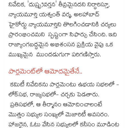
నివేదిక, 'దుష్ప్రవర్తన' తీవ్రమైనదని నిర్ధారిస్తూ,
న్యాయమూర్తి యశ్వంత్ వర్మ, అలహాబాద్
హైకోర్టు న్యాయమూర్తిని తొలగించడానికి చర్యలు
ప్రారంభించమని స్పష్టంగా సిఫార్సు చేసింది. ఇది
రాజ్యాంగబద్ధమైన అభిశంసన ప్రక్రియ వైపు ఒక
ముఖ్యమైన ముందడుగుగా పరిగణిస్తారు.
పార్లమెంట్​లో ఆమోదమైతేనే..
కమిటీ నివేదికను పార్లమెంటు ఉభయ సభలలో -
లోక్‌‌‌‌‌‌‌‌‌‌‌‌‌‌‌‌సభ, రాజ్యసభలో- చర్చకు పెడతారు.
ప్రతిసభలో, ఆ తీర్మానం ఆమోదించాలంటే
మొత్తం సభ్యుల సంఖ్యలో మెజారిటీ అవసరం.
హాజరైన, ఓటు వేసిన సభ్యులలో కనీసం మూడింట