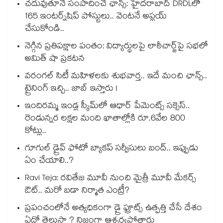
చదువుతూనే సంపాదించే ఛాన్స్: హైదరాబాద్ DRDLలో
165 ఇంటర్న్‌షిప్ పోస్టులు.. వెంటనే అప్లయ్
చేసుకోండి..
నెగ్గిన ప్రతిపక్షాల పంతం: విద్యార్థులపై లాఠీచార్జ్‎పై సభలో
అమిత్ షా ప్రకటన
వరంగల్ సిటీ మహిళలకు శుభవార్త.. ఇదే మంచి ఛాన్స్..
ట్రైనింగ్ ఇచ్చి.. జాబ్ ఇస్తారు !
ఇందిరమ్మ ఇండ్ల స్కీమ్‌‌‌‌‌‌‌‌లో ఆధార్ పేమెంట్స్ సక్సెస్..
రెండున్నర లక్షల మంది ఖాతాల్లోకి రూ.6వేల 800
కోట్లు..
గూగుల్ డ్రైవ్ ఫోటో బ్యాకప్ సర్వీసులు బంద్.. ఇప్పుడు
ఏం చేయాలి..?
Ravi Teja: రవితేజ మూవీ నుంచి మైత్రీ మూవీ మేకర్స్
ఔట్.. మరో బడా నిర్మాత ఎంట్రీ?
ప్రపంచంలోనే అత్యధికంగా డ్రై ఫ్రూట్స్ ఉత్పత్తి చేసే దేశం
ఏదో తెలుసా ? నిజంగా ఆశ్చర్యపోతారు