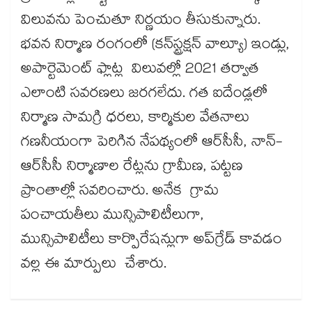
విలువను పెంచుతూ నిర్ణయం తీసుకున్నారు.
భవన నిర్మాణ రంగంలో (కన్‌‌స్ట్రక్షన్ వాల్యూ) ఇండ్లు,
అపార్టెమెంట్ ఫ్లాట్ల విలువల్లో 2021 తర్వాత
ఎలాంటి సవరణలు జరగలేదు. గత ఐదేండ్లలో
నిర్మాణ సామగ్రి ధరలు, కార్మికుల వేతనాలు
గణనీయంగా పెరిగిన నేపథ్యంలో ఆర్​సీసీ, నాన్-
ఆర్​సీసీ నిర్మాణాల రేట్లను గ్రామీణ, పట్టణ
ప్రాంతాల్లో సవరించారు. అనేక గ్రామ
పంచాయతీలు మున్సిపాలిటీలుగా,
మున్సిపాలిటీలు కార్పొరేషన్లుగా అప్‌‌గ్రేడ్ కావడం
వల్ల ఈ మార్పులు చేశారు.