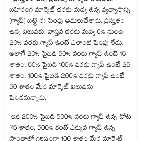
బహిరంగ మార్కెట్ ధరకు మధ్య ఉన్న వ్యత్యాసాన్ని
(గ్యాప్) బట్టి ఈ పెంపు అమలుచేశారు. ప్రస్తుతం
ఉన్న విలువకు, వాస్తవ ధరకు మధ్య 0% నుంచి
20% వరకు గ్యాప్ ఉంటే ఎలాంటి పెంపు లేదు.
అలాగే 20% పైబడి 50% వరకు గ్యాప్ ఉంటే 15
శాతం, 50% పైబడి 100% వరకు గ్యాప్ ఉంటే 25
శాతం, 100% పైబడి 200% వరకు గ్యాప్ ఉంటే
50 శాతం మేర మార్కెట్ విలువను
పెంచనున్నారు.
ఇక 200% పైబడి 500% వరకు గ్యాప్ ఉన్న చోట
75 శాతం, 500% కంటే ఎక్కువ గ్యాప్ ఉన్న
ప్రాంతాల్లో గరిష్టంగా 100 శాతం మేర మార్కెట్