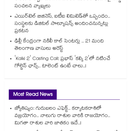
సంచలన వ్యాఖ్యలు
ఎయిర్‌టెల్ బిజినెస్, ఐటీఐ లిమిటెడ్‌తో ఒప్పందం..
సంస్థలకు డిజిటల్ సొల్యూషన్స్ అందించనున్నట్లు
ప్రకటన
ఢిల్లీ కేంద్రంగా నకిలీ కాల్‌ సెంటర్లు .. 21 మంది
తెలంగాణ వాసులు అరెస్ట్
'Kalki 2' Casting Call: ప్రభాస్ 'కల్కి 2'లో నటించే
గోల్డెన్ ఛాన్స్.. టాలెంట్ ఉంటే చాలు..!
Most Read News
జ్యోతిష్యం: గురుబలం ఎఫెక్ట్.. కర్కాటకరాశిలో
వజ్రయోగం.. నాలుగు రాశుల వారికి రాజయోగం..
మిగతా రాశుల వారి జాతకం ఇదే..!