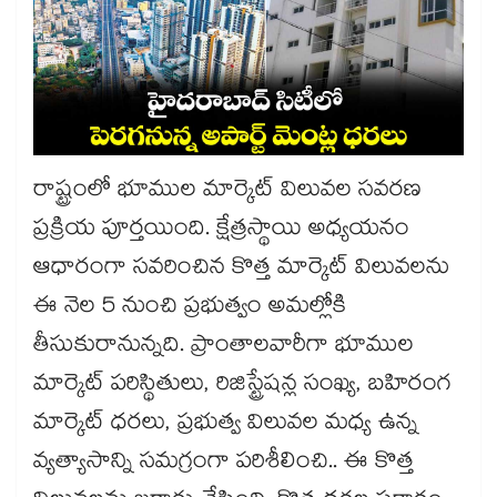
రాష్ట్రంలో భూముల మార్కెట్ విలువల సవరణ
ప్రక్రియ పూర్తయింది. క్షేత్రస్థాయి అధ్యయనం
ఆధారంగా సవరించిన కొత్త మార్కెట్ విలువలను
ఈ నెల 5 నుంచి ప్రభుత్వం అమల్లోకి
తీసుకురానున్నది. ప్రాంతాలవారీగా భూముల
మార్కెట్ పరిస్థితులు, రిజిస్ట్రేషన్ల సంఖ్య, బహిరంగ
మార్కెట్ ధరలు, ప్రభుత్వ విలువల మధ్య ఉన్న
వ్యత్యాసాన్ని సమగ్రంగా పరిశీలించి.. ఈ కొత్త