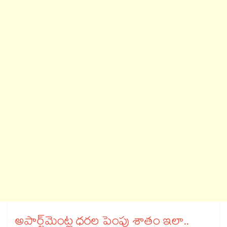
అపార్ట్‌‌మెంట్ల ధరల పెంపు శాతం ఇలా..