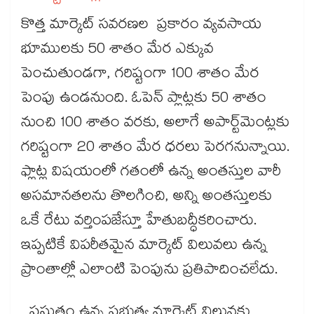
కొత్త మార్కెట్​ సవరణల ప్రకారం వ్యవసాయ
భూములకు 50 శాతం మేర ఎక్కువ
పెంచుతుండగా, గరిష్టంగా 100 శాతం మేర
పెంపు ఉండనుంది. ఓపెన్​ ప్లాట్లకు 50 శాతం
నుంచి 100 శాతం వరకు, అలాగే అపార్ట్​మెంట్లకు
గరిష్టంగా 20 శాతం మేర ధరలు పెరగనున్నాయి.
ఫ్లాట్ల విషయంలో గతంలో ఉన్న అంతస్తుల వారీ
అసమానతలను తొలగించి, అన్ని అంతస్తులకు
ఒకే రేటు వర్తింపజేస్తూ హేతుబద్ధీకరించారు.
ఇప్పటికే విపరీతమైన మార్కెట్ విలువలు ఉన్న
ప్రాంతాల్లో ఎలాంటి పెంపును ప్రతిపాదించలేదు.
ప్రస్తుతం ఉన్న ప్రభుత్వ మార్కెట్ విలువకు,