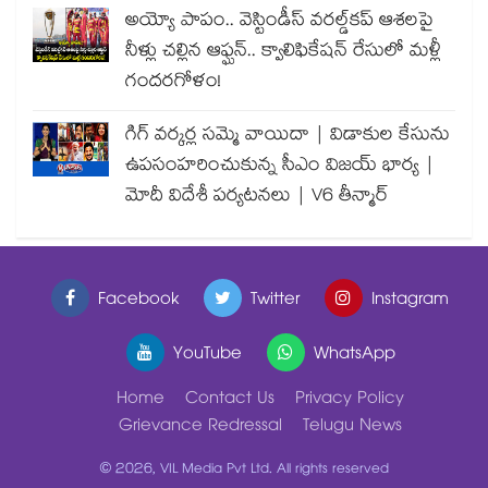
అయ్యో పాపం.. వెస్టిండీస్ వరల్డ్‌కప్ ఆశలపై
నీళ్లు చల్లిన ఆఫ్ఘన్.. క్వాలిఫికేషన్ రేసులో మళ్లీ
గందరగోళం!
గిగ్ వర్కర్ల సమ్మె వాయిదా | విడాకుల కేసును
ఉపసంహరించుకున్న సీఎం విజయ్ భార్య |
మోదీ విదేశీ పర్యటనలు | V6 తీన్మార్
Facebook
Twitter
Instagram
YouTube
WhatsApp
Home
Contact Us
Privacy Policy
Grievance Redressal
Telugu News
© 2026, VIL Media Pvt Ltd. All rights reserved