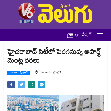
ఈ-పేపర్
హైదరాబాద్ సిటీలో పెరగనున్న అపార్ట్
మెంట్ల ధరలు
June 4, 2026
వెలుగు ఎక్స్‌క్లుసివ్