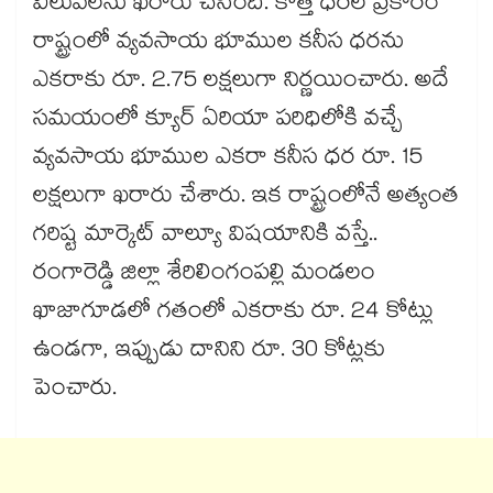
విలువలను ఖరారు చేసింది. కొత్త ధరల ప్రకారం
రాష్ట్రంలో వ్యవసాయ భూముల కనీస ధరను
ఎకరాకు రూ. 2.75 లక్షలుగా నిర్ణయించారు. అదే
సమయంలో క్యూర్ ఏరియా పరిధిలోకి వచ్చే
వ్యవసాయ భూముల ఎకరా కనీస ధర రూ. 15
లక్షలుగా ఖరారు చేశారు. ఇక రాష్ట్రంలోనే అత్యంత
గరిష్ట మార్కెట్ వాల్యూ విషయానికి వస్తే..
రంగారెడ్డి జిల్లా శేరిలింగంపల్లి మండలం
ఖాజాగూడలో గతంలో ఎకరాకు రూ. 24 కోట్లు
ఉండగా, ఇప్పుడు దానిని రూ. 30 కోట్లకు
పెంచారు.