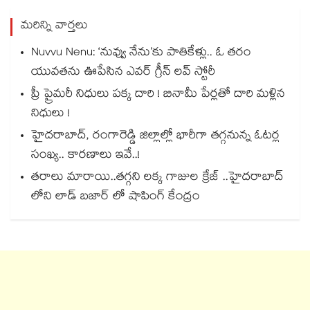
మరిన్ని వార్తలు
Nuvvu Nenu: ‘నువ్వు నేను’కు పాతికేళ్లు.. ఓ తరం
యువతను ఊపేసిన ఎవర్ గ్రీన్ లవ్ స్టోరీ
ప్రీ ప్రైమరీ నిధులు పక్క దారి ! బినామీ పేర్లతో దారి మళ్లిన
నిధులు !
హైదరాబాద్, రంగారెడ్డి జిల్లాల్లో భారీగా తగ్గనున్న ఓటర్ల
సంఖ్య.. కారణాలు ఇవే..!
తరాలు మారాయి..తగ్గని లక్క గాజుల క్రేజ్ ..హైదరాబాద్
లోని లాడ్ బజార్ లో షాపింగ్ కేంద్రం