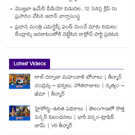
మొజ్తబా ఖమేనీ వీడియో విడుదల.. 12 సెకన్ల క్లిప్ ను
ప్రసారం చేసిన ఇరాన్ వార్తాసంస్థ
ప్రధాన మంత్రి ఎమర్జెన్సీ ఫండ్ నుంచే మాకు నిధులు:
కేంద్రాన్ని ఇరకాటంలోకి నెట్టేసిన కాక్రోచ్ పార్టీ ప్రకటన
Latest Videos
లాల్ దర్వాజా మహంకాళి బోనాలు | తీన్మార్
చంద్రవ్వ – భక్తులు, పోతరాజులు | నృత్యం –
భీమా | తీన్మార్
హైకోర్టు-ఉచిత పథకాలు | తెలంగాణలో కొత్త
పెన్షన్ నిబంధనలు | భారీ వర్షం-ట్రాఫిక్
జామ్ | V6 తీన్మార్