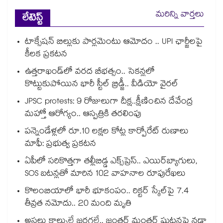
మరిన్ని వార్తలు
లేటెస్ట్
టాక్సేషన్ బిల్లుకు పార్లమెంటు ఆమోదం .. UPI ఛార్జీలపై
కీలక ప్రకటన
ఉత్తరాఖండ్⁭లో వరద బీభత్సం.. సెకన్లలో
కొట్టుకుపోయిన భారీ స్టీల్ బ్రిడ్జీ.. వీడియో వైరల్
JPSC protests: 9 రోజులుగా దీక్ష..క్షీణించిన దేవేంద్ర
మహ్తో ఆరోగ్యం.. ఆస్పత్రికి తరలింపు
పన్నెండేళ్లలో రూ.10 లక్షల కోట్ల కార్పోరేట్ రుణాలు
మాఫీ: ప్రభుత్వ ప్రకటన
ఏపీలో సరికొత్తగా తల్లీబిడ్డ ఎక్స్‌ప్రెస్.. ఎయిర్‌బ్యాగులు,
SOS బటన్లతో మారిన 102 వాహనాల రూపురేఖలు
కొలంబియాలో భారీ భూకంపం.. రిక్టర్ స్కేల్‎పై 7.4
తీవ్రత నమోదు.. 20 మంది మృతి
అసలు కాల్పులే జరగలే.. జంతర్ మంతర్ ఘటనపై నడ్డా