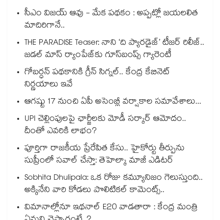
సీఎం విజయ్ ఆవు - మేక పథకం : అప్పట్లో జయలలిత
మాదిరిగానే..
THE PARADISE Teaser: నాని ‘ది ప్యారడైజ్‌‌’ టీజర్ రిలీజ్..
జడల్ మాస్ ర్యాంపేజ్‌కు గూస్‌బంప్స్ గ్యారెంటీ
గోబర్ధన్ పథకానికి గ్రీన్ సిగ్నల్.. కేంద్ర కేబినెట్
నిర్ణయాలు ఇవే
ఆగష్టు 17 నుంచి ఏపీ అసెంబ్లీ వర్షాకాల సమావేశాలు...
UPI చెల్లింపులపై ఛార్జీలకు మోడీ సర్కార్ ఆమోదం..
దీంతో ఎవరికి లాభం?
పూర్తిగా రాజకీయ ప్రేరేపిత కేసు.. హైకోర్టు తీర్పును
సుప్రీంలో సవాల్ చేస్తా: తెహెల్కా మాజీ ఎడిటర్
Sobhita Dhulipala: ఒక రోజు కమ్యూనిజం గెలుస్తుంది..
అక్కినేని వారి కోడలు పొలిటికల్ కామెంట్స్..
విమానాల్లోనూ ఇథనాల్ E20 వాడతారా : కేంద్ర మంత్రి