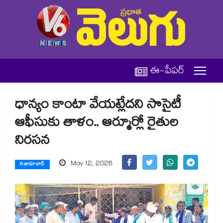
ఈ-పేపర్
ధాన్యం కాంటా వేయట్లేదని సొసైటీ
ఆఫీసుకు తాళం.. ఆర్మూర్లో రైతుల
నిరసన
May 12, 2026
నిజామాబాద్