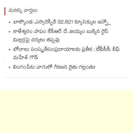
మరిన్ని వార్తలు
బాల్కొండ: ఎస్సారెస్పీకి 32,821 క్యూసెక్కుల ఇన్ఫ్లో
కాళేశ్వరం పాపం కేసీఆర్ దే..బియ్యం బుక్కిన రైస్
మిల్లర్లపై చర్యలు తప్పవు
బోనాలు సంస్కృతీసంప్రదాయాలకు ప్రతీక : టీపీసీసీ చీఫ్‌‌‌‌‌‌‌‌‌‌‌‌‌‌‌‌
మహేశ్‌‌‌‌‌‌‌‌ గౌడ్‌‌‌‌‌‌‌‌‌‌‌‌‌‌‌‌
లింగంపేట: వాగులో గిరిజన రైతు గల్లంతు!