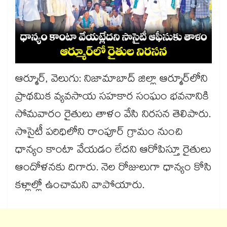
ఆర్మూర్, వెలుగు: నిజామాబాద్ జిల్లా ఆర్మూర్‌‌లోని
ప్రాథమిక వ్యవసాయ సహకార సంఘం భవనానికి
సోమవారం రైతులు తాళం వేసి నిరసన తెలిపారు.
సొసైటీ పరిధిలోని రాంపూర్ గ్రామం నుంచి
ధాన్యం కాంటా వేయడం లేదని ఆరోపిస్తూ రైతులు
ఆందోళనకు దిగారు. నెల రోజులుగా ధాన్యం కోసి
కళ్లాల్లో ఉంచామని వాపోయారు.