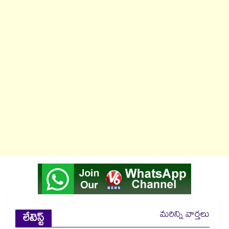
మరిన్ని వార్తలు
లేటెస్ట్