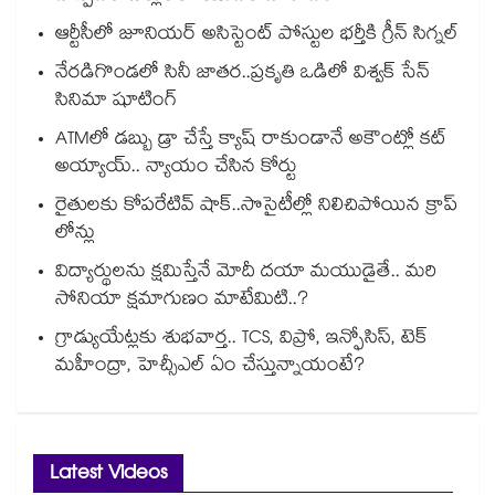
ఆర్టీసీలో జూనియర్ అసిస్టెంట్‌‌ పోస్టుల భర్తీకి గ్రీన్‌‌ సిగ్నల్
నేరడిగొండలో సినీ జాతర..ప్రకృతి ఒడిలో విశ్వక్ సేన్
సినిమా షూటింగ్
ATMలో డబ్బు డ్రా చేస్తే క్యాష్ రాకుండానే అకౌంట్లో కట్
అయ్యాయ్.. న్యాయం చేసిన కోర్టు
రైతులకు కోపరేటివ్ షాక్..సొసైటీల్లో నిలిచిపోయిన క్రాప్
లోన్లు
విద్యార్థులను క్షమిస్తేనే మోదీ దయా మయుడైతే.. మరి
సోనియా క్షమాగుణం మాటేమిటి..?
గ్రాడ్యుయేట్లకు శుభవార్త.. TCS, విప్రో, ఇన్ఫోసిస్, టెక్
మహీంద్రా, హెచ్సీఎల్ ఏం చేస్తున్నాయంటే?
Latest Videos