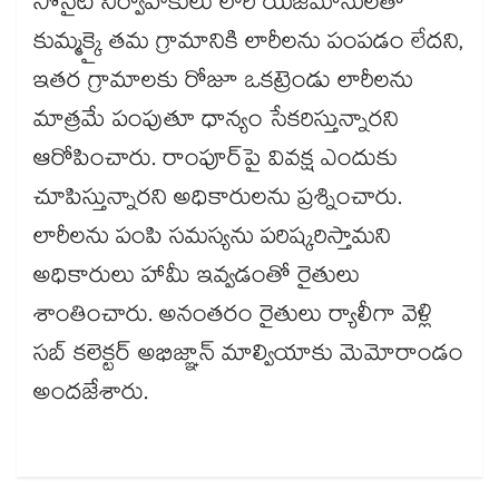
సొసైటీ నిర్వాహకులు లారీ యజమానులతో
కుమ్మక్కై తమ గ్రామానికి లారీలను పంపడం లేదని,
ఇతర గ్రామాలకు రోజూ ఒకట్రెండు లారీలను
మాత్రమే పంపుతూ ధాన్యం సేకరిస్తున్నారని
ఆరోపించారు. రాంపూర్‌‌పై వివక్ష ఎందుకు
చూపిస్తున్నారని అధికారులను ప్రశ్నించారు.
లారీలను పంపి సమస్యను పరిష్కరిస్తామని
అధికారులు హామీ ఇవ్వడంతో రైతులు
శాంతించారు. అనంతరం రైతులు ర్యాలీగా వెళ్లి
సబ్ కలెక్టర్ అభిజ్ఞాన్ మాల్వియాకు మెమోరాండం
అందజేశారు.