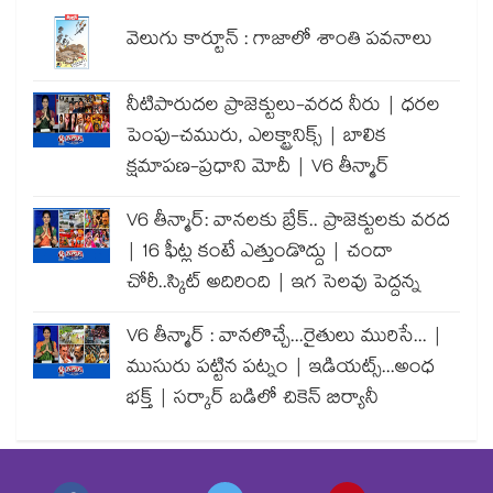
వెలుగు కార్టూన్ : గాజాలో శాంతి పవనాలు
నీటిపారుదల ప్రాజెక్టులు-వరద నీరు | ధరల
పెంపు-చమురు, ఎలక్ట్రానిక్స్ | బాలిక
క్షమాపణ-ప్రధాని మోదీ | V6 తీన్మార్
V6 తీన్మార్: వానలకు బ్రేక్.. ప్రాజెక్టులకు వరద
| 16 ఫీట్ల కంటే ఎత్తుండొద్దు | చందా
చోరీ..స్కిట్ అదిరింది | ఇగ సెలవు పెద్దన్న
V6 తీన్మార్ : వానలొచ్చే...రైతులు మురిసే... |
ముసురు పట్టిన పట్నం | ఇడియట్స్...అంధ
భక్త్ | సర్కార్ బడిలో చికెన్ బిర్యానీ