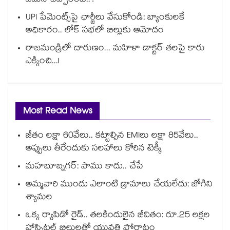
ఏమని చెప్పారంటే..?
UPI పేమెంట్స్⁪పై ఛార్జీలు వేసుకోండి: బ్యాంకులకే
అధికారం.. లోక్ సభలో బిల్లుకు ఆమోదం
రాజమండ్రిలో దారుణం... మహిళా డాక్టర్ తలపై కారు
ఎక్కించి...!
Most Read News
జీతం లక్షా 60వేలు.. కట్టాల్సిన EMIలు లక్షా 85వేలు..
అప్పులు తీరేందుకు సలహాలు కోరిన టెక్కీ
మహబూబ్నగర్: పాము కాదు.. చేపే
అమ్మవారి ముందు ఎలాంటి డ్రామాలు చేయలేదు: జోగిని
శ్యామల
ఒక్క ర్యాపిడో రైడ్.. తలకిందులైన జీవితం: రూ.25 లక్షల
హాస్పిటల్ బిల్లులతో యువతి పోరాటం