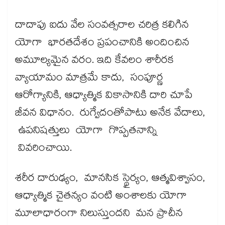
దాదాపు ఐదు వేల సంవత్సరాల చరిత్ర కలిగిన
యోగా భారతదేశం ప్రపంచానికి అందించిన
అమూల్యమైన వరం. ఇది కేవలం శారీరక
వ్యాయామం మాత్రమే కాదు, సంపూర్ణ
ఆరోగ్యానికి, ఆధ్యాత్మిక వికాసానికి దారి చూపే
జీవన విధానం. రుగ్వేదంతోపాటు అనేక వేదాలు,
ఉపనిషత్తులు యోగా గొప్పతనాన్ని
వివరించాయి.
శరీర దారుఢ్యం, మానసిక స్థైర్యం, ఆత్మవిశ్వాసం,
ఆధ్యాత్మిక చైతన్యం వంటి అంశాలకు యోగా
మూలాధారంగా నిలుస్తుందని మన ప్రాచీన