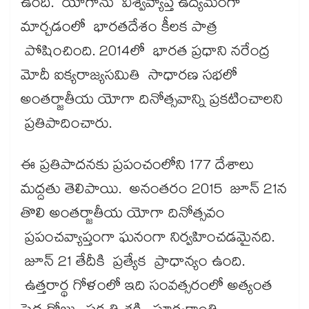
ఉంది. యోగాను విశ్వవ్యాప్త ఉద్యమంగా
మార్చడంలో భారతదేశం కీలక పాత్ర
పోషించింది. 2014లో భారత ప్రధాని న‌‌‌‌‌‌‌‌రేంద్ర
మోదీ ఐక్యరాజ్యసమితి సాధారణ సభలో
అంతర్జాతీయ యోగా దినోత్సవాన్ని ప్రకటించాలని
ప్రతిపాదించారు.
ఈ ప్రతిపాదనకు ప్రపంచంలోని 177 దేశాలు
మద్దతు తెలిపాయి. అనంతరం 2015 జూన్ 21న
తొలి అంతర్జాతీయ యోగా దినోత్సవం
ప్రపంచవ్యాప్తంగా ఘనంగా నిర్వహించడమైనది.
జూన్ 21 తేదీకి ప్రత్యేక ప్రాధాన్యం ఉంది.
ఉత్తరార్థ గోళంలో ఇది సంవత్సరంలో అత్యంత