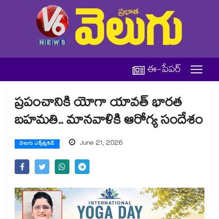
ఈ-పేపర్
ప్రపంచానికి యోగా యావత్ భార‌‌‌‌‌‌‌‌త
బ‌‌‌‌‌‌‌‌హమతి.. మానవాళికి ఆరోగ్య సందేశం
June 21, 2026
వెలుగు ఎక్స్‌క్లుసివ్