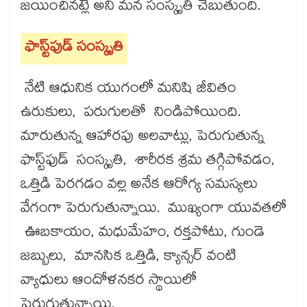
జయించినట్లే అని మన సంస్కృతి చెబుతుంది.
ఫాస్ట్‌‌‌‌‌‌‌‌ఫుడ్ సంస్కృతి
నేటి ఆధునిక యుగంలో మనిషి జీవితం
ఉరుకులు, పరుగులతో నిండిపోయింది.
మారుతున్న ఆహారపు అలవాట్లు, పెరుగుతున్న
ఫాస్ట్‌‌‌‌‌‌‌‌ఫుడ్ సంస్కృతి, శారీరక శ్రమ తగ్గిపోవడం,
ఒత్తిడి పెరగడం వల్ల అనేక ఆరోగ్య సమస్యలు
వేగంగా పెరుగుతున్నాయి. ముఖ్యంగా యువతలో
ఊబకాయం, మధుమేహం, రక్తపోటు, గుండె
జబ్బులు, మానసిక ఒత్తిడి, క్యాన్సర్ వంటి
వ్యాధులు ఆందోళనకర స్థాయిలో
పెరుగుతున్నాయి.