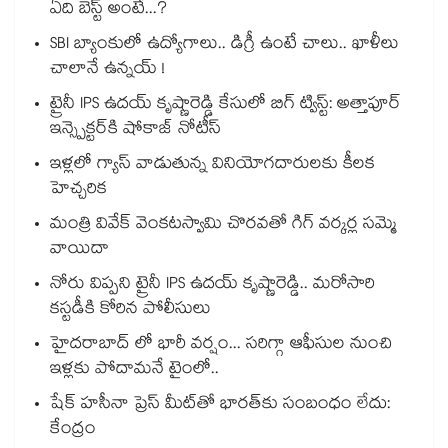
ఏది బెస్ట్ అంటే...?
SBI బ్యాంకులో ఉద్యోగాలు.. డిగ్రీ ఉంటే చాలు.. ఖాళీలు
చాలానే ఉన్నయ్ !
ట్రైనీ IPS ఉదయ్ కృష్ణారెడ్డి కేసులో బిగ్ ట్విస్ట్: అత్తాపూర్
ఇన్స్పెక్టర్‎కి షోకాజ్ నోటీస్
ఇళ్లలో గ్యాస్ వాడుతున్న వినియోగదారులకు కీలక
హెచ్చరిక
మంత్రి వివేక్ వెంకటస్వామి చొరవతో గిగ్ వర్కర్ల సమ్మె
వాయిదా
నోరు విప్పని ట్రైనీ IPS ఉదయ్ కృష్ణారెడ్డి.. మరోసారి
కస్టడీకి కోరిన పోలీసులు
హైదరాబాద్ లో భారీ వర్షం... సరిగ్గా ఆఫీసుల నుంచి
ఇళ్లకు పోదామనే టైంలో..
షేక్ హసీనా ప్రెస్ మీట్‎తో భారత్‎కు సంబంధం లేదు:
కేంద్రం