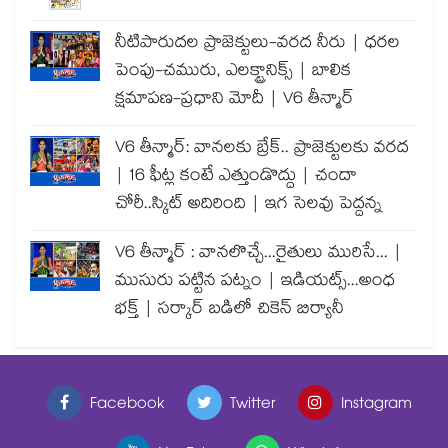
నీటిపారుదల ప్రాజెక్టులు-వరద నీరు | ధరల
పెంపు-చమురు, ఎలక్ట్రానిక్స్ | బాలిక
క్షమాపణ-ప్రధాని మోదీ | V6 తీన్మార్
V6 తీన్మార్: వానలకు బ్రేక్.. ప్రాజెక్టులకు వరద
| 16 ఫీట్ల కంటే ఎత్తుండొద్దు | చందా
చోరీ..స్కిట్ అదిరింది | ఇగ సెలవు పెద్దన్న
V6 తీన్మార్ : వానలొచ్చే...రైతులు మురిసే... |
ముసురు పట్టిన పట్నం | ఇడియట్స్...అంధ
భక్త్ | సర్కార్ బడిలో చికెన్ బిర్యానీ
Facebook
Twitter
Instagram