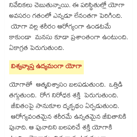
నివేదికలు చెబుతున్నాయి. ఈ పరిస్థితుల్లో యోగా
అవసరం గతంలో ఎన్నడూ లేనంతగా పెరిగింది.
యోగా వల్ల శరీరం ఆరోగ్యంగా ఉండటమే
కాకుండా మనసు కూడా ప్రశాంతంగా ఉంటుంది.
ఏకాగ్రత పెరుగుతుంది.
విశ్వవ్యాప్త ఉద్యమంగా యోగా
యోగాతో ఆత్మవిశ్వాసం బలపడుతుంది. ఒత్తిడి
తగ్గుతుంది. రోగ నిరోధక శక్తి పెరుగుతుంది.
జీవితంపై సానుకూల దృక్పథం ఏర్పడుతుంది.
ఆరోగ్యవంతమైన శరీరమే ఉన్నతమైన జీవితానికి
పునాది. ఆ పునాదిని బలపరిచే శక్తి యోగాకి