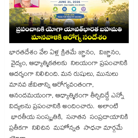
భారతదేశం వేల ఏళ్ల క్రితమే జ్ఞానం, విజ్ఞానం,
వైద్యం, ఆధ్యాత్మికతలకు నిలయంగా ప్రపంచానికి
ఆదర్శంగా నిలిచింది. మన రుషులు, మునులు
మానవ జీవితాన్ని ఆరోగ్యవంతంగా,
ఆనందమయంగా, ఆధ్యాత్మికంగా తీర్చిదిద్దే ఎన్నో
విద్యలను ప్రపంచానికి అందించారు. అలాంటి
భారతీయ సంస్కృతికి, సనాతన సంప్రదాయానికి
ప్రతీకగా నిలిచిన మహోన్నత సాధనా మార్గమే