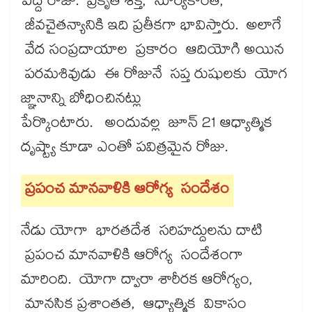
పెద్ద రోజు. ప్రకృతి శక్తి, సూర్యకాంతి,
జీవచైతన్యానికి ఇది ప్రతీకగా భావిస్తారు. అలాగే
వేద సంప్రదాయాల ప్రకారం ఆదియోగి అయిన
పరమశివుడు ఈ రోజునే సప్త రుషులకు యోగ
జ్ఞానాన్ని బోధించినట్లు
పేర్కొంటారు. అందువల్ల జూన్ 21 ఆధ్యాత్మిక
దృష్ట్యా కూడా ఎంతో పవిత్రమైన రోజు.
ప్రపంచ మానవాళికి ఆరోగ్య సందేశం
నేడు యోగా భారతదేశ సరిహద్దులను దాటి
ప్రపంచ మానవాళికి ఆరోగ్య సందేశంగా
మారింది. యోగా ద్వారా శారీరక ఆరోగ్యం,
మానసిక ప్రశాంతత, ఆధ్యాత్మిక వికాసం