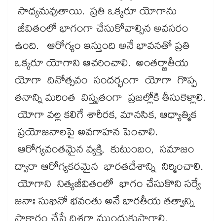
సాధ్యమవుతాయి. ప్రతి ఒక్కరూ యోగాను
జీవితంలో భాగంగా చేసుకోవాల్సిన అవసరం
ఉంది. ఆరోగ్యం ఇస్తుంది అనే భావనతో ప్రతి
ఒక్కరూ యోగాని ఆచరించాలి. అంతర్జాతీయ
యోగా దినోత్సవం సందర్భంగా యోగా గొప్ప
తనాన్ని మరింత విస్తృతంగా ప్రజల్లోకి తీసుకెళ్లాలి.
యోగా వల్ల కలిగే శారీరక, మానసిక, ఆధ్యాత్మిక
ప్రయోజనాలపై అవగాహన పెంచాలి.
ఆరోగ్యవంతమైన వ్యక్తి, కుటుంబం, సమాజం
ద్వారా ఆరోగ్యకరమైన భారతదేశాన్ని నిర్మించాలి.
యోగాని నిత్యజీవితంలో భాగం చేసుకొని సర్వే
జనాః సుఖినో భవంతు అనే భారతీయ తత్వాన్ని
సాకారం చేసే దిశగా ముందుకుసాగాలి.