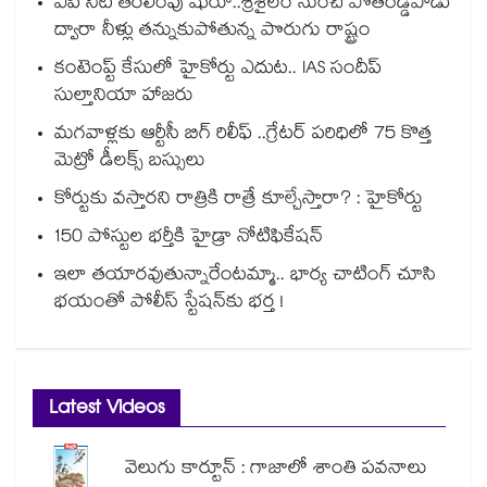
ఏపీ నీటి తరలింపు షురూ..శ్రీశైలం నుంచి పోతిరెడ్డిపాడు
ద్వారా నీళ్లు తన్నుకుపోతున్న పొరుగు రాష్ట్రం
కంటెంప్ట్ కేసులో హైకోర్టు ఎదుట.. IAS సందీప్
సుల్తానియా హాజరు
మగవాళ్లకు ఆర్టీసీ బిగ్ రిలీఫ్ ..గ్రేటర్ పరిధిలో 75 కొత్త
మెట్రో డీలక్స్ బస్సులు
కోర్టుకు వస్తారని రాత్రికి రాత్రే కూల్చేస్తారా? : హైకోర్టు
150 పోస్టుల భర్తీకి హైడ్రా నోటిఫికేషన్
ఇలా తయారవుతున్నారేంటమ్మా.. భార్య చాటింగ్ చూసి
భయంతో పోలీస్ స్టేషన్⁫కు భర్త !
Latest Videos
వెలుగు కార్టూన్ : గాజాలో శాంతి పవనాలు