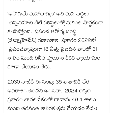
‘ఆరోగ్యమే మహాభాగ్యం’ అని మన పెద్దలు
చెప్పినమాట నేటి పరిస్థితుల్లో మరింత సార్థకంగా
కనిపిస్తోంది. ప్రపంచ ఆరోగ్య సంస్థ
(డబ్ల్యూహెచ్‌‌‌‌‌‌‌‌ఓ) గణాంకాల ప్రకారం 2022లో
ప్రపంచవ్యాప్తంగా 18 ఏళ్లు పైబడిన వారిలో 31
శాతం మంది కనీస స్థాయి శారీరక వ్యాయామం
కూడా చేయడం లేదు.
2030 నాటికి ఈ సంఖ్య 35 శాతానికి చేరే
అవకాశం ఉందని అంచనా. 2024 లెక్కల
ప్రకారం భారతదేశంలో దాదాపు 49.4 శాతం
మంది తగినంత శారీరక శ్రమ చేయడం లేదని