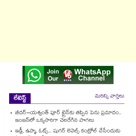
మరిన్ని వార్తలు
లేటెస్ట్
బీదర్–యశ్వంత్ పూర్ ట్రైన్‎కు తప్పిన పెను ప్రమాదం..
ఇంజన్‎లో ఒక్కసారిగా చెలరేగిన పొగలు
ఇడ్లీ, ఉప్మా, ఓట్స్... షుగర్ లెవెల్స్ కంట్రోల్ చేసేందుకు