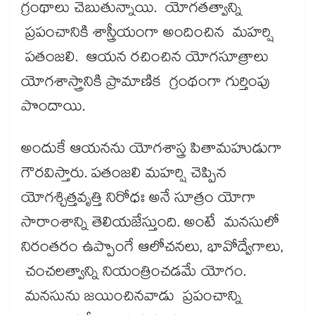
గ్రంథాలు చెబుతున్నాయి. యోగతత్వాన్ని
ప్రపంచానికి శాస్త్రీయంగా అందించిన మహర్షి
పతంజలి. ఆయన రచించిన యోగసూత్రాలు
యోగశాస్త్రానికి ప్రామాణిక గ్రంథంగా గుర్తింపు
పొందాయి.
అందుకే ఆయనను యోగశాస్త్ర పితామహుడుగా
గౌరవిస్తారు. పతంజలి మహర్షి చెప్పిన
యోగశ్చిత్తవృత్తి నిరోధః అనే సూత్రం యోగా
సారాంశాన్ని తెలియజేస్తుంది. అంటే మనసులో
నిరంతరం ఉప్పొంగే ఆలోచనలు, భావోద్వేగాలు,
చంచలత్వాన్ని నియంత్రించడమే యోగం.
మనసును జయించినవాడు ప్రపంచాన్ని