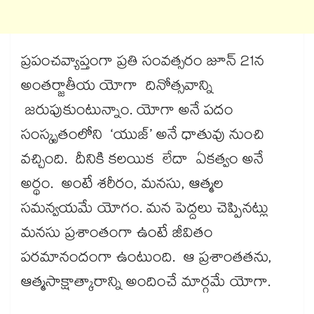
ప్రపంచవ్యాప్తంగా ప్రతి సంవత్సరం జూన్ 21న
అంతర్జాతీయ యోగా దినోత్సవాన్ని
జరుపుకుంటున్నాం. యోగా అనే పదం
సంస్కృతంలోని ‘యుజ్’ అనే ధాతువు నుంచి
వచ్చింది. దీనికి కలయిక లేదా ఏకత్వం అనే
అర్థం. అంటే శరీరం, మనసు, ఆత్మల
సమన్వయమే యోగం. మన పెద్దలు చెప్పినట్లు
మనసు ప్రశాంతంగా ఉంటే జీవితం
పరమానందంగా ఉంటుంది. ఆ ప్రశాంతతను,
ఆత్మసాక్షాత్కారాన్ని అందించే మార్గమే యోగా.