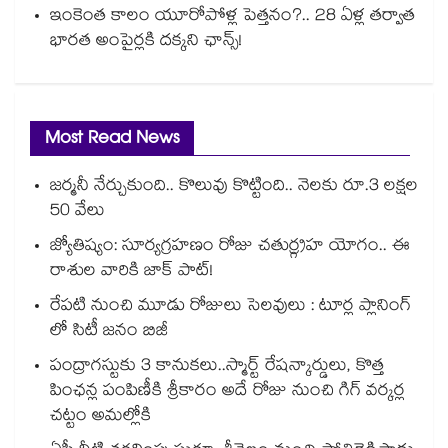
ఇంకెంత కాలం యూరోపోళ్ల పెత్తనం?.. 28 ఏళ్ల తర్వాత
భారత అంపైర్లకి దక్కని ఛాన్స్!
Most Read News
జర్మనీ నేర్చుకుంది.. కొలువు కొట్టింది.. నెలకు రూ.3 లక్షల
50 వేలు
జ్యోతిష్యం: సూర్యగ్రహణం రోజు చతుర్గ్రహ యోగం.. ఈ
రాశుల వారికి జాక్ పాట్!
రేపటి నుంచి మూడు రోజులు సెలవులు : టూర్ల ప్లానింగ్
లో సిటీ జనం బిజీ
పంద్రాగస్టుకు 3 కానుకలు..స్మార్ట్ రేషన్కార్డులు, కొత్త
పింఛన్ల పంపిణీకి శ్రీకారం అదే రోజు నుంచి గిగ్ వర్కర్ల
చట్టం అమల్లోకి