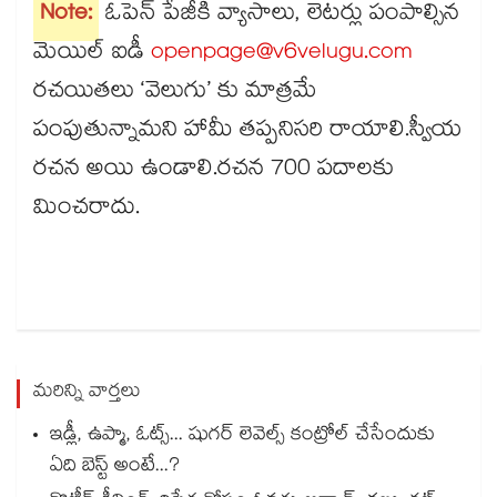
Note:
ఓపెన్​ పేజీకి వ్యాసాలు, లెటర్లు పంపాల్సిన
మెయిల్​ ఐడీ
openpage@v6velugu.com
రచయితలు ‘వెలుగు’ కు మాత్రమే
పంపుతున్నామని హామీ తప్పనిసరి రాయాలి.స్వీయ
రచన అయి ఉండాలి.రచన 700 పదాలకు
మించరాదు.
మరిన్ని వార్తలు
ఇడ్లీ, ఉప్మా, ఓట్స్... షుగర్ లెవెల్స్ కంట్రోల్ చేసేందుకు
ఏది బెస్ట్ అంటే...?