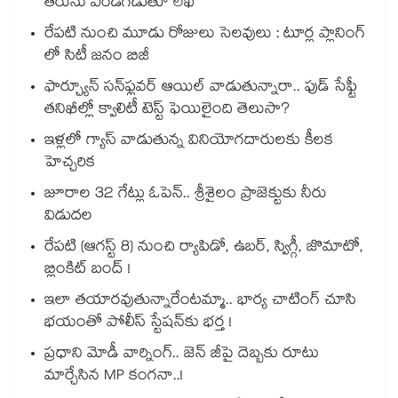
తీరును ఎండగడుతూ లేఖ
రేపటి నుంచి మూడు రోజులు సెలవులు : టూర్ల ప్లానింగ్
లో సిటీ జనం బిజీ
ఫార్చ్యూన్ సన్‌ఫ్లవర్ ఆయిల్ వాడుతున్నారా.. ఫుడ్ సేఫ్టీ
తనిఖీల్లో క్వాలిటీ టెస్ట్ ఫెయిలైంది తెలుసా?
ఇళ్లలో గ్యాస్ వాడుతున్న వినియోగదారులకు కీలక
హెచ్చరిక
జూరాల 32 గేట్లు ఓపెన్.. శ్రీశైలం ప్రాజెక్టుకు నీరు
విడుదల
రేపటి (ఆగస్ట్ 8) నుంచి ర్యాపిడో, ఉబర్, స్విగ్గీ, జొమాటో,
బ్లింకిట్ బంద్ !
ఇలా తయారవుతున్నారేంటమ్మా.. భార్య చాటింగ్ చూసి
భయంతో పోలీస్ స్టేషన్⁫కు భర్త !
ప్రధాని మోడీ వార్నింగ్.. జెన్ జీపై దెబ్బకు రూటు
మార్చేసిన MP కంగనా..!