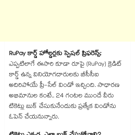
RuPay కార్డ్ హోల్డర్లకు స్పెషల్ ప్రిఫరెన్స్:
ఎప్పటిలాగే ఈసారి కూడా రూపై (RuPay) క్రెడిట్
కార్డ్ ఉన్న వినియోగదారులకు బీసీసీఐ
అదిరిపోయే ప్రీ-సేల్ విండో ఇచ్చింది. సాధారణ
అభిమానుల కంటే.. 24 గంటల ముందే వీరు
టికెట్లు బుక్ చేసుకునేందుకు ప్రత్యేక విండోను
ఓపెన్ చేయనున్నారు.