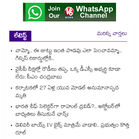
మరిన్ని వార్తలు
లేటెస్ట్
వామ్మో.. ఈ జుట్టు ఇంత పొడవు ఎలా పెంచావమ్మా..
గిన్నిస్ రికార్డుల్లోకి..
వైసీపీ దీక్షల్లో రౌడీలు తప్ప, ఒక్క డీఎస్సీ అభ్యర్థి కూడా
లేరు: సీఎం చంద్రబాబు
కర్నాటకలో 27 ఏళ్ల యువ మోడల్ అనుమానాస్పద
మృతి
భారత చీఫ్ సెలెక్టర్⁬గా రాహుల్ ద్రవిడ్?.. అక్టోబర్‌లో
బాధ్యతలు తీసుకునే ఛాన్స్!
డెలివరీ బాయ్స్ EV బైక్స్ మాత్రమే వాడాలి.. ప్రభుత్వం కొత్త
రూల్