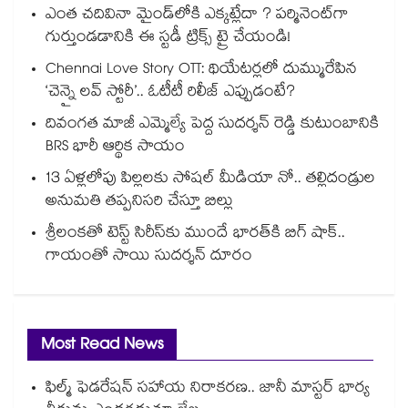
ఎంత చదివినా మైండ్‌లోకి ఎక్కట్లేదా ? పర్మినెంట్‌గా
గుర్తుండడానికి ఈ స్టడీ ట్రిక్స్ ట్రై చేయండి!
Chennai Love Story OTT: థియేటర్లలో దుమ్మురేపిన
‘చెన్నై లవ్ స్టోరీ’.. ఓటీటీ రిలీజ్ ఎప్పుడంటే?
దివంగత మాజీ ఎమ్మెల్యే పెద్ద సుదర్శన్ రెడ్డి కుటుంబానికి
BRS భారీ ఆర్థిక సాయం
13 ఏళ్లలోపు పిల్లలకు సోషల్ మీడియా నో.. తల్లిదండ్రుల
అనుమతి తప్పనిసరి చేస్తూ బిల్లు
శ్రీలంకతో టెస్ట్ సిరీస్‌కు ముందే భారత్⁬కి బిగ్ షాక్..
గాయంతో సాయి సుదర్శన్ దూరం
Most Read News
ఫిల్మ్ ఫెడరేషన్ సహాయ నిరాకరణ.. జానీ మాస్టర్ భార్య