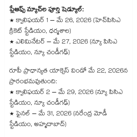
ప్లేఆఫ్స్ మ్యాచ్‌ల పూర్తి షెడ్యూల్:
* క్వాలిఫయర్ 1 – మే 26, 2026 (హెచ్‌పిసిఎ
క్రికెట్ స్టేడియం, ధర్మశాల)
* ఎలిమినేటర్ – మే 27, 2026 (న్యూ పిసిఎ
స్టేడియం, న్యూ చండీగఢ్)
రూపీ ప్రాధాన్యత యాక్సెస్ విండో మే 22, 2026న
ప్రారంభమవుతుంది:
* క్వాలిఫయర్ 2 – మే 29, 2026 (న్యూ పిసిఎ
స్టేడియం, న్యూ చండీగఢ్)
* ఫైనల్ – మే 31, 2026 (నరేంద్ర మోడీ
స్టేడియం, అహ్మదాబాద్)