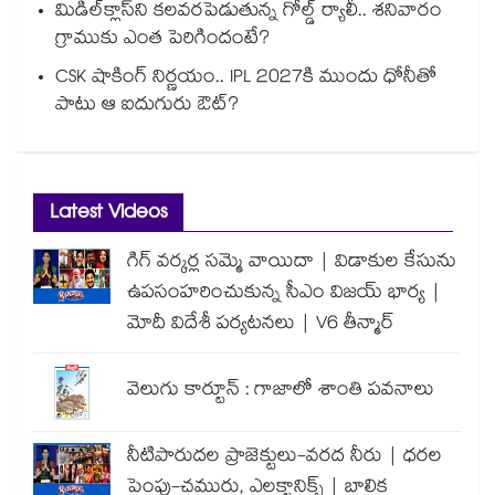
మిడిల్‌క్లాస్‌ని కలవరపెడుతున్న గోల్డ్ ర్యాలీ.. శనివారం
గ్రాముకు ఎంత పెరిగిందంటే?
CSK షాకింగ్ నిర్ణయం.. IPL 2027కి ముందు ధోనీతో
పాటు ఆ ఐదుగురు ఔట్?
Latest Videos
గిగ్ వర్కర్ల సమ్మె వాయిదా | విడాకుల కేసును
ఉపసంహరించుకున్న సీఎం విజయ్ భార్య |
మోదీ విదేశీ పర్యటనలు | V6 తీన్మార్
వెలుగు కార్టూన్ : గాజాలో శాంతి పవనాలు
నీటిపారుదల ప్రాజెక్టులు-వరద నీరు | ధరల
పెంపు-చమురు, ఎలక్ట్రానిక్స్ | బాలిక