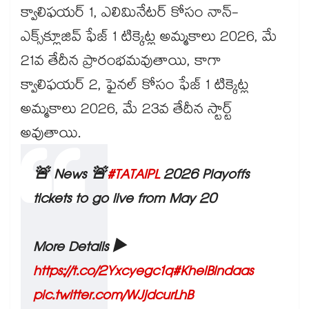
క్వాలిఫయర్ 1, ఎలిమినేటర్ కోసం నాన్-
ఎక్స్‌క్లూజివ్ ఫేజ్ 1 టిక్కెట్ల అమ్మకాలు 2026, మే
21వ తేదీన ప్రారంభమవుతాయి, కాగా
క్వాలిఫయర్ 2, ఫైనల్ కోసం ఫేజ్ 1 టిక్కెట్ల
అమ్మకాలు 2026, మే 23వ తేదీన స్టార్ట్
అవుతాయి.
🚨 News 🚨
#TATAIPL
2026 Playoffs
tickets to go live from May 20
More Details ▶️
https://t.co/2Yxcyegc1q
#KhelBindaas
pic.twitter.com/WJjdcurLhB