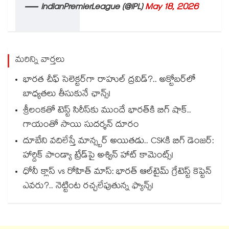
— IndianPremierLeague (@IPL)
May 18, 2026
మరిన్ని వార్తలు
భారత చీఫ్ సెలెక్టర్⁬గా రాహుల్ ద్రవిడ్?.. అక్టోబర్‌లో
బాధ్యతలు తీసుకునే ఛాన్స్!
శ్రీలంకతో టెస్ట్ సిరీస్‌కు ముందే భారత్⁬కి బిగ్ షాక్..
గాయంతో సాయి సుదర్శన్ దూరం
దూబేని వదిలేస్తే మాన్స్టర్ అయితడు.. CSKకి బిగ్ డెంజర్:
హార్దిక్ పాండ్యా ట్రేడ్‌పై అశ్విన్ హాట్ కామెంట్స్!
ధోనీ క్లాస్ vs రోహిత్ మాస్: భారత్ ఆల్‌టైమ్ గ్రేటెస్ట్ కెప్టెన్
ఎవరు?.. నెట్టింట రచ్చలేపుతున్న ఫ్యాన్స్!