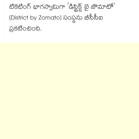
టికెటింగ్ భాగస్వామిగా 'డిస్ట్రిక్ట్ బై జొమాటో'
(District by Zomato) సంస్థను బీసీసీఐ
ప్రకటించింది.