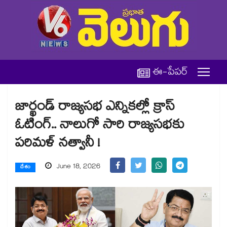
ఈ-పేపర్
జార్ఖండ్ రాజ్యసభ ఎన్నికల్లో క్రాస్
ఓటింగ్.. నాలుగో సారి రాజ్యసభకు
పరిమళ్ నత్వానీ !
June 18, 2026
దేశం