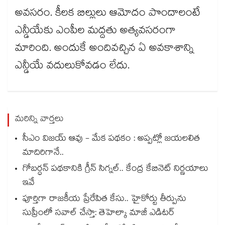
అవసరం. కీలక బిల్లులు ఆమోదం పొందాలంటే
ఎన్డీయేకు ఎంపీల మద్దతు అత్యవసరంగా
మారింది. అందుకే అందివచ్చిన ఏ అవకాశాన్ని
ఎన్డీయే వదులుకోవడం లేదు.
మరిన్ని వార్తలు
సీఎం విజయ్ ఆవు - మేక పథకం : అప్పట్లో జయలలిత
మాదిరిగానే..
గోబర్ధన్ పథకానికి గ్రీన్ సిగ్నల్.. కేంద్ర కేబినెట్ నిర్ణయాలు
ఇవే
పూర్తిగా రాజకీయ ప్రేరేపిత కేసు.. హైకోర్టు తీర్పును
సుప్రీంలో సవాల్ చేస్తా: తెహెల్కా మాజీ ఎడిటర్