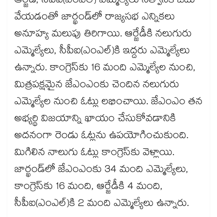
ఆర్జేడీ, సీపీఐ(ఎంఎల్) ఎమ్మెల్యేలు నత్వానీకి ఓటు
వేయడంతో జార్ఖండ్⁪లో రాజ్యసభ ఎన్నికలు
అనూహ్య మలుపు తిరిగాయి. ఆర్జేడీకి నలుగురు
ఎమ్మెల్యేలు, సీపీఐ(ఎంఎల్)కి ఇద్దరు ఎమ్మెల్యేలు
ఉన్నారు. కాంగ్రెస్‌కు 16 మంది ఎమ్మెల్యేల నుంచి,
మిత్రపక్షమైన జేఎంఎంకు చెందిన నలుగురు
ఎమ్మెల్యేల నుంచి ఓట్లు లభించాయి. జేఎంఎం తన
అభ్యర్థి విజయాన్ని ఖాయం చేసుకోవడానికి
అదనంగా రెండు ఓట్లను ఉపయోగించుకుంది.
మిగిలిన నాలుగు ఓట్లు కాంగ్రెస్‌కు వెళ్లాయి.
జార్ఖండ్‌లో జేఎంఎంకు 34 మంది ఎమ్మెల్యేలు,
కాంగ్రెస్‌కు 16 మంది, ఆర్జేడీకి 4 మంది,
సీపీఐ(ఎంఎల్)కి 2 మంది ఎమ్మెల్యేలు ఉన్నారు.