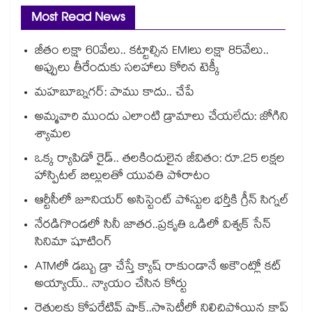
Most Read News
జీతం లక్షా 60వేలు.. కట్టాల్సిన EMIలు లక్షా 85వేలు..
అప్పులు తీరేందుకు సలహాలు కోరిన టెక్కీ
మహబూబ్నగర్: పాము కాదు.. చేపే
అమ్మవారి ముందు ఎలాంటి డ్రామాలు చేయలేదు: జోగిని
శ్యామల
ఒక్క ర్యాపిడో రైడ్.. తలకిందులైన జీవితం: రూ.25 లక్షల
హాస్పిటల్ బిల్లులతో యువతి పోరాటం
ఆర్టీసీలో జూనియర్ అసిస్టెంట్‌‌ పోస్టుల భర్తీకి గ్రీన్‌‌ సిగ్నల్
నేరడిగొండలో సినీ జాతర..ప్రకృతి ఒడిలో విశ్వక్ సేన్
సినిమా షూటింగ్
ATMలో డబ్బు డ్రా చేస్తే క్యాష్ రాకుండానే అకౌంట్లో కట్
అయ్యాయ్.. న్యాయం చేసిన కోర్టు
రైతులకు కోపరేటివ్ షాక్..సొసైటీల్లో నిలిచిపోయిన క్రాప్