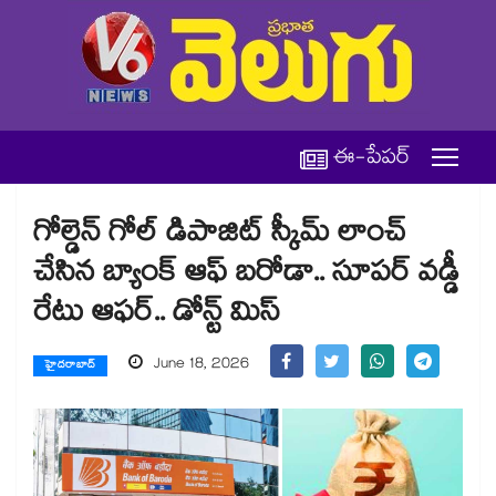
ఈ-పేపర్
గోల్డెన్ గోల్ డిపాజిట్ స్కీమ్ లాంచ్
చేసిన బ్యాంక్ ఆఫ్ బరోడా.. సూపర్ వడ్డీ
రేటు ఆఫర్.. డోన్ట్ మిస్
June 18, 2026
హైదరాబాద్