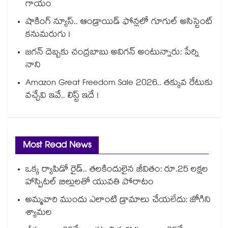
గాయం
షాకింగ్ న్యూస్.. ఆండ్రాయిడ్ ఫోన్లలో గూగుల్ అసిస్టెంట్
కనుమరుగు !
జగన్ దెబ్బకు చంద్రబాబు అవిగన్ అంటున్నారు: పేర్ని
నాని
Amazon Great Freedom Sale 2026.. తక్కువ రేటుకు
వచ్చేవి ఇవే.. లిస్ట్ ఇదే !
Most Read News
ఒక్క ర్యాపిడో రైడ్.. తలకిందులైన జీవితం: రూ.25 లక్షల
హాస్పిటల్ బిల్లులతో యువతి పోరాటం
అమ్మవారి ముందు ఎలాంటి డ్రామాలు చేయలేదు: జోగిని
శ్యామల