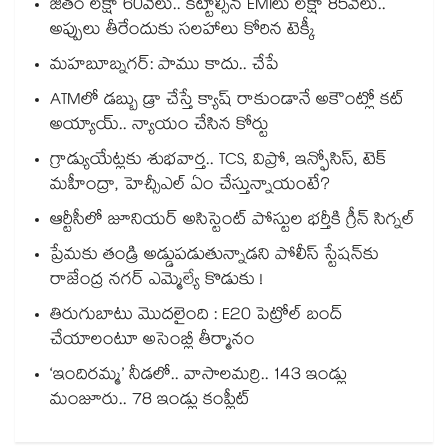
జీతం లక్షా 60వేలు.. కట్టాల్సిన EMIలు లక్షా 85వేలు..
అప్పులు తీరేందుకు సలహాలు కోరిన టెక్కీ
మహబూబ్నగర్: పాము కాదు.. చేపే
ATMలో డబ్బు డ్రా చేస్తే క్యాష్ రాకుండానే అకౌంట్లో కట్
అయ్యాయ్.. న్యాయం చేసిన కోర్టు
గ్రాడ్యుయేట్లకు శుభవార్త.. TCS, విప్రో, ఇన్ఫోసిస్, టెక్
మహీంద్రా, హెచ్సీఎల్ ఏం చేస్తున్నాయంటే?
ఆర్టీసీలో జూనియర్ అసిస్టెంట్‌‌ పోస్టుల భర్తీకి గ్రీన్‌‌ సిగ్నల్
ప్రేమకు తండ్రి అడ్డుపడుతున్నాడని పోలీస్ స్టేషన్⁪కు
రాజేంద్ర నగర్ ఎమ్మెల్యే కొడుకు !
తిరుగుబాటు మొదలైంది : E20 పెట్రోల్ బంద్
చేయాలంటూ అసెంబ్లీ తీర్మానం
‘ఇందిరమ్మ’ నీడలో.. వాసాలమర్రి.. 143 ఇండ్లు
మంజూరు.. 78 ఇండ్లు కంప్లీట్