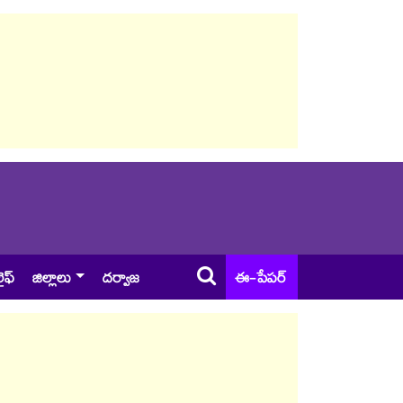
ైఫ్
జిల్లాలు
దర్వాజ
ఈ-పేపర్