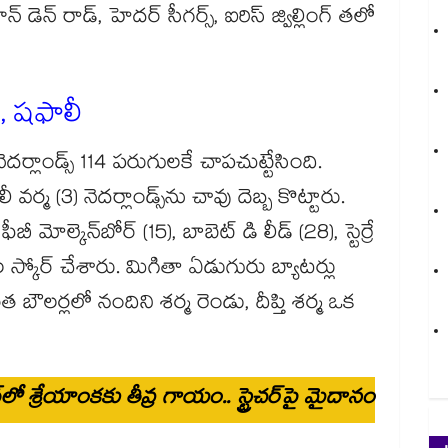
న్ డెన్ రాడ్, హెదర్ సీగర్స్, ఐరిస్ జ్విల్లింగ్ తలో
ణి, షఫాలీ
దర్లాండ్స్ 114 పరుగులకే చాపచుట్టేసింది.
 వర్మ (3) నెదర్లాండ్స్‎ను చావు దెబ్బ కొట్టారు.
ీ మోల్కెన్‌బోర్ (15), బాబెట్ డి లీడ్ (28), స్టెర్రే
 స్కోర్ చేశారు. మిగితా ఏడుగురు బ్యాటర్లు
బౌలర్లలో నందిని శర్మ రెండు, దీప్తి శర్మ ఒక
చ్‌లో శ్రేయాంక‎కు తీవ్ర గాయం.. స్ట్రెచర్‌పై మైదానం