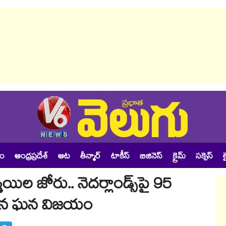
శం
ఆంధ్రప్రదేశ్
ఆట
తీన్మార్
టాకీస్
బిజినెస్
క్రైమ్
సక్సెస్
ల
ిల జోరు.. నెదర్లాండ్స్‎పై 95
 సేన ఘన విజయం