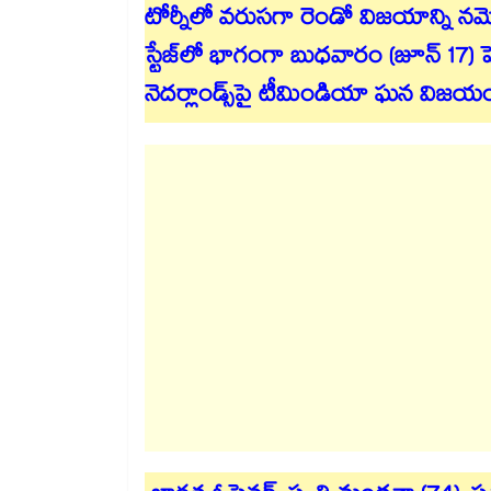
టోర్నీలో వరుసగా రెండో విజయాన్ని నమో
స్టేజ్‎లో భాగంగా బుధవారం (జూన్ 17) హ
నెదర్లాండ్స్‌పై టీమిండియా ఘన విజయ