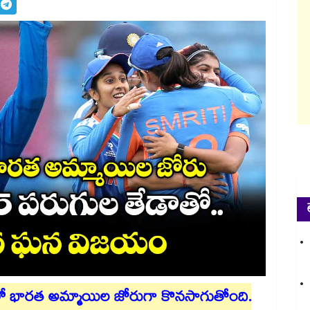
26లో భారత అమ్మాయిల జోరుగా కొనసాగుతోంది.