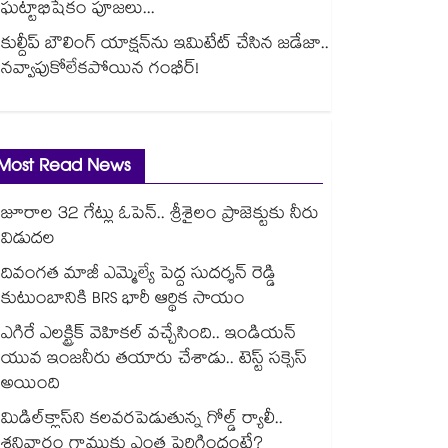
ఘట్టాభిషేకం పూజలు...
కుల్దీప్ బౌలింగ్ యాక్షన్‌ను ఇమిటేట్ చేసిన జడేజా..
నవ్వాపుకోలేకపోయిన గంభీర్!
Most Read News
జూరాల 32 గేట్లు ఓపెన్.. శ్రీశైలం ప్రాజెక్టుకు నీరు
విడుదల
దివంగత మాజీ ఎమ్మెల్యే పెద్ద సుదర్శన్ రెడ్డి
కుటుంబానికి BRS భారీ ఆర్థిక సాయం
ఎగిరే ఎలక్ట్రిక్ వెహికల్ వచ్చేసింది.. ఇండియన్
యువ ఇంజనీరు తయారు చేశాడు.. టెస్ట్ సక్సెస్
అయింది
మిడిల్‌క్లాస్‌ని కలవరపెడుతున్న గోల్డ్ ర్యాలీ..
శనివారం గ్రాముకు ఎంత పెరిగిందంటే?