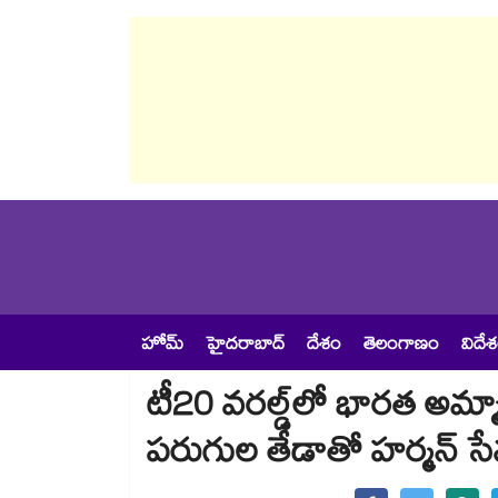
హోమ్
హైదరాబాద్
దేశం
తెలంగాణం
విదే
టీ20 వరల్డ్‎లో భారత అమ్మాయ
పరుగుల తేడాతో హర్మన్