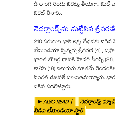
డి లాంగే రెండు వికెట్లు తీయగా.. మిర్తే వా
వికెట్ తీశారు.
నెదర్లాండ్స్‎ను చుట్టేసిన శ్రీచర
210 పరుగుల భారీ లక్ష్య ఛేధనకు దిగిన నె
టీమిండియా స్పిన్నర్లు శ్రీచరణి (4) , షఫాలీ
భారత బౌలర్ల ధాటికి హెదర్ సీగర్స్ (21), ఫీబ
కాలిస్ (18) నలుగురు మాత్రమే రెండంకెల
సింగల్ డిజిట్‎కే పరిమితమయ్యారు. భారత 
వికెట్ పడగొట్టారు.
►ALSO READ |
నెదర్లాండ్స్ మ్యా
వీడిన టీమిండియా స్టార్