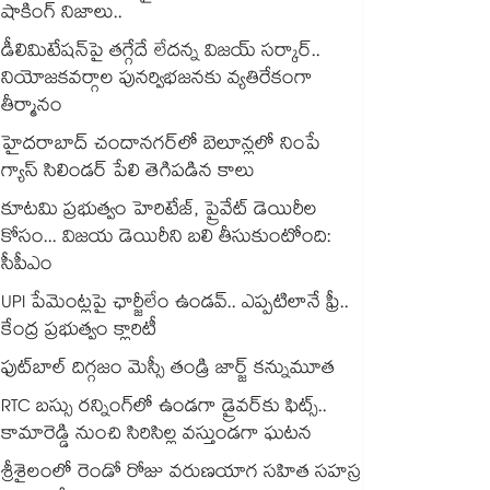
షాకింగ్ నిజాలు..
డీలిమిటేషన్‎పై తగ్గేదే లేదన్న విజయ్ సర్కార్..
నియోజకవర్గాల పునర్విభజనకు వ్యతిరేకంగా
తీర్మానం
హైదరాబాద్⁪ చందానగర్⁫లో బెలూన్లలో నింపే
గ్యాస్ సిలిండర్ పేలి తెగిపడిన కాలు
కూటమి ప్రభుత్వం హెరిటేజ్, ప్రైవేట్ డెయిరీల
కోసం... విజయ డెయిరీని బలి తీసుకుంటోంది:
సీపీఎం
UPI పేమెంట్లపై ఛార్జీలేం ఉండవ్.. ఎప్పటిలానే ఫ్రీ..
కేంద్ర ప్రభుత్వం క్లారిటీ
ఫుట్‎బాల్ దిగ్గజం మెస్సీ తండ్రి జార్జ్ కన్నుమూత
RTC బస్సు రన్నింగ్⁫లో ఉండగా డ్రైవర్‌కు ఫిట్స్..
కామారెడ్డి నుంచి సిరిసిల్ల వస్తుండగా ఘటన
శ్రీశైలంలో రెండో రోజు వరుణయాగ సహిత సహస్ర