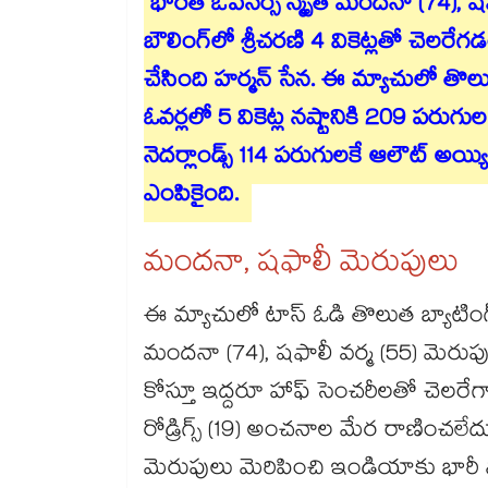
భారత ఓపెనర్స్ స్మృతి మందనా (74), ష
బౌలింగ్‎లో శ్రీచరణి 4 వికెట్లతో చెలరేగ
చేసింది హర్మన్ సేన. ఈ మ్యాచులో తొలు
ఓవర్లలో 5 వికెట్ల నష్టానికి 209 పరుగుల
నెదర్లాండ్స్ 114 పరుగులకే ఆలౌట్ అయ్యి
ఎంపికైంది.
మందనా, షఫాలీ మెరుపులు
ఈ మ్యాచులో టాస్ ఓడి తొలుత బ్యాటింగ్‎
మందనా (74), షఫాలీ వర్మ (55) మెరుపు 
కోస్తూ ఇద్దరూ హాఫ్ సెంచరీలతో చెలరేగారు
రోడ్రిగ్స్ (19) అంచనాల మేర రాణించలేదు. 
మెరుపులు మెరిపించి ఇండియాకు భారీ స్క