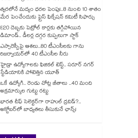
త్వరలోనే మద్యం ధ‌‌ర‌‌ల పెంపు!..8 నుంచి 10 శాతం
మేర పెంచేందుకు ప్రైస్ ఫిక్సేష‌‌న్ క‌‌మిటీ సిఫార్సు
E20 దెబ్బకు పెట్రోల్ కార్లకు తగ్గిపోయిన
డిమాండ్.. డీలర్ల దగ్గర కుప్పలుగా స్టాక్
ఎస్సారెస్పీపై ఆశలు..80 టీఎంసీలకు గాను
రిజర్వాయర్‌‌‌‌‌‌‌‌‌‌‌‌‌‌‌‌లో 40 టీఎంసీల నీరు
హైడ్రా ఉద్యోగాలకు ఫిజికల్ టెస్ట్.. సరూర్ నగర్
స్టేడియానికి పోటెత్తిన యూత్
ఒకే ఉద్యోగి.. రెండు చోట్ల జీతాలు ..40 మంది
అక్రమార్కుల గుట్టు రట్టు
భారత చీఫ్ సెలెక్టర్⁬గా రాహుల్ ద్రవిడ్?..
అక్టోబర్‌లో బాధ్యతలు తీసుకునే ఛాన్స్!