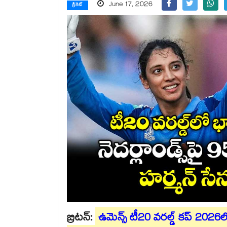
June 17, 2026
క్రికెట్
బ్రిటన్:
ఉమెన్స్ టీ20 వరల్డ్ కప్ 20