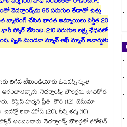
ఫాలీ వర్మ (55) హాఫ్ సెంచరీలతో రాణించగా..
డంతో నెదర్లాండ్స్‎ను 95 పరుగుల తేడాతో చిత్తు
త బ్యాటింగ్ చేసిన భారత అమ్మాయిలు నిర్ణీత 20
 భారీ స్కోర్ చేసింది. 210 పరుగుల లక్ష్య ఛేధనలో
ంది. స్మృతి మందనా మ్యాన్ ఆఫ్ మ్యాచ్ అవార్డుకు
కు దిగిన టీమిండియాకు ఓపెనర్స్ స్మృతి
ఆరంభానిచ్చారు. నెదర్లాండ్స్ బౌలర్లను ఊచకోత
. కెప్టెన్ హర్మన్ ప్రీత్ కౌర్ (12), జెమీమా
చివర్లో రిచా ఘోష్ (20), దీప్తి శర్మ (10)
ోర్ అందించారు. నెదర్లాండ్స్ బౌలర్లలో కరోలిన్