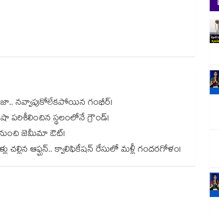
జడేజా.. నవ్వాపుకోలేకపోయిన గంభీర్!
ై షా పరిశీలించిన స్థలంలోనే గ్రౌండ్!
లీగ్ నుంచి జెమీమా ఔట్!
్లు చల్లిన ఆఫ్ఘన్.. క్వాలిఫికేషన్ రేసులో మళ్లీ గందరగోళం!