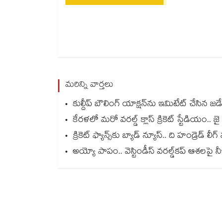
మరిన్ని వార్తలు
కుల్దీప్ బౌలింగ్ యాక్షన్‌ను ఇమిటేట్ చేసిన 
కేరళలో మరో వరల్డ్ క్లాస్ క్రికెట్ స్టేడియం.. జ
క్రికెట్ ఫ్యాన్స్‌కు బ్యాడ్ న్యూస్.. ది హండ్రెడ్ 
అయ్యో పాపం.. వెస్టిండీస్ వరల్డ్‌కప్ ఆశలపై నీళ