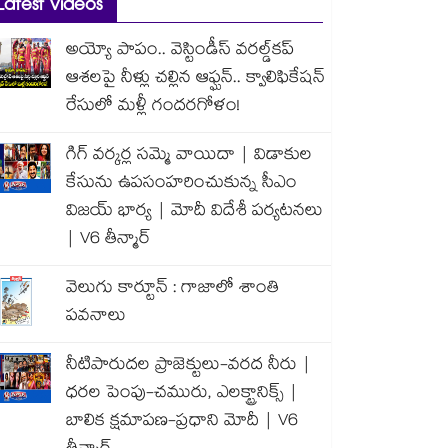
Latest Videos
అయ్యో పాపం.. వెస్టిండీస్ వరల్డ్‌కప్
ఆశలపై నీళ్లు చల్లిన ఆఫ్ఘన్.. క్వాలిఫికేషన్
రేసులో మళ్లీ గందరగోళం!
గిగ్ వర్కర్ల సమ్మె వాయిదా | విడాకుల
కేసును ఉపసంహరించుకున్న సీఎం
విజయ్ భార్య | మోదీ విదేశీ పర్యటనలు
| V6 తీన్మార్
వెలుగు కార్టూన్ : గాజాలో శాంతి
పవనాలు
నీటిపారుదల ప్రాజెక్టులు-వరద నీరు |
ధరల పెంపు-చమురు, ఎలక్ట్రానిక్స్ |
బాలిక క్షమాపణ-ప్రధాని మోదీ | V6