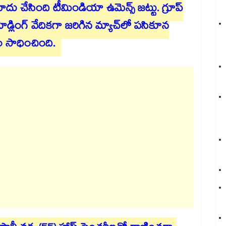
దు చేసింది టీమిండియా ఉమెన్స్ జట్టు. గ్రూప్
ెడ్లింగ్ వేదికగా జరిగిన మ్యాచ్‌లో పసికూన
ం సాధించింది.