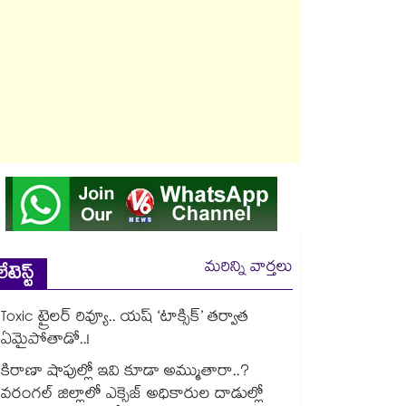
మరిన్ని వార్తలు
లేటెస్ట్
Toxic ట్రైలర్ రివ్యూ.. యష్ ‘టాక్సిక్’ తర్వాత
ఏమైపోతాడో..!
కిరాణా షాపుల్లో ఇవి కూడా అమ్ముతారా..?
వరంగల్ జిల్లాలో ఎక్సైజ్ అధికారుల దాడుల్లో