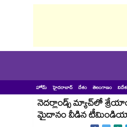
హోమ్
హైదరాబాద్
దేశం
తెలంగాణం
విదే
నెదర్లాండ్స్ మ్యాచ్‌లో శ్రేయాం
మైదానం వీడిన టీమిండియా 