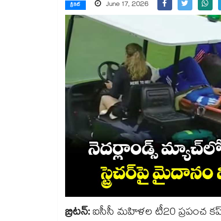
June 17, 2026
క్రికెట్
బ్రిటన్:
ఐసీసీ మహిళల టీ20 ప్రపంచ కప్ వ