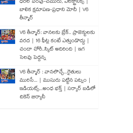
ధరల పెంపు-చమురు, ఎలక్ట్రానిక్స్ |
బాలిక క్షమాపణ-ప్రధాని మోదీ | V6
తీన్మార్
V6 తీన్మార్: వానలకు బ్రేక్.. ప్రాజెక్టులకు
వరద | 16 ఫీట్ల కంటే ఎత్తుండొద్దు |
చందా చోరీ..స్కిట్ అదిరింది | ఇగ
సెలవు పెద్దన్న
V6 తీన్మార్ : వానలొచ్చే...రైతులు
మురిసే... | ముసురు పట్టిన పట్నం |
ఇడియట్స్...అంధ భక్త్ | సర్కార్ బడిలో
చికెన్ బిర్యానీ