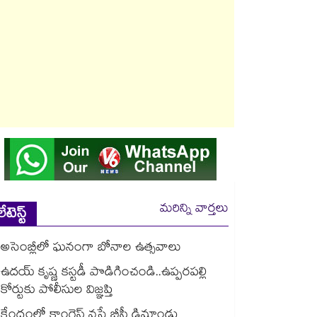
మరిన్ని వార్తలు
లేటెస్ట్
అసెంబ్లీలో ఘనంగా బోనాల ఉత్సవాలు
ఉదయ్‌‌ కృష్ణ కస్టడీ పొడిగించండి..ఉప్పరపల్లి
కోర్టుకు పోలీసుల విజ్ఞప్తి
కేంద్రంలో కాంగ్రెస్ వస్తే బీసీ డిమాండ్లు