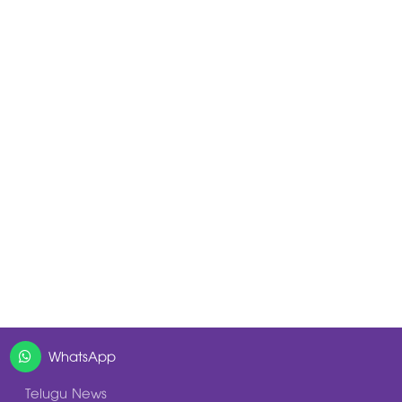
WhatsApp
Telugu News