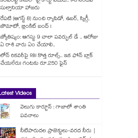
కంటెంప్ట్ కేసులో హైకోర్టు ఎదుట.. IAS సందీప్
సుల్తానియా హాజరు
రేపటి (ఆగస్ట్ 8) నుంచి ర్యాపిడో, ఉబర్, స్విగ్గీ,
జొమాటో, బ్లింకిట్ బంద్ !
జ్యోతిష్యం: ఆగస్టు 9 చాలా పవర్ఫుల్ డే .. ఆరోజు
ఏ రాశి వారు ఏం చేయాలి..
లోన్ రికవరీపై RBI కొత్త రూల్స్.. ఇక ఫోన్ బ్లాక్
చేయలేరు! గంటకు రూ.250 ఫైన్
Latest Videos
వెలుగు కార్టూన్ : గాజాలో శాంతి
పవనాలు
నీటిపారుదల ప్రాజెక్టులు-వరద నీరు |