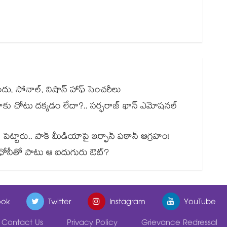
ు, సోనాల్‌‌‌‌, నిషాన్ హాఫ్ సెంచరీలు
నాకు చోటు దక్కడం లేదా?.. సర్ఫరాజ్ ఖాన్ ఎమోషనల్
పెట్టారు.. పాక్ మీడియాపై ఇర్ఫాన్ పఠాన్ ఆగ్రహం!
ు ధోనీతో పాటు ఆ ఐదుగురు ఔట్?
ok
Twitter
Instagram
YouTube
Contact Us
Privacy Policy
Grievance Redressal