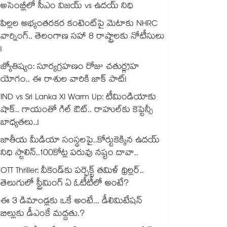
అసెంబ్లీలో సీఎం విజయ్ vs ఉదయ్ నిధి
పిల్లల అభ్యంతరకర కంటెంట్‌పై మెటాకు NHRC
వార్నింగ్.. తెలంగాణ సహా 8 రాష్ట్రాలకు నోటీసులు
!
జ్యోతిష్యం: సూర్యగ్రహణం రోజు చతుర్గ్రహ
యోగం.. ఈ రాశుల వారికి జాక్ పాట్!
IND vs Sri Lanka XI Warm Up: టీమిండియాకు
షాక్.. గాయంతో గిల్ ఔట్.. రాహుల్‌కు కెప్టెన్సీ
బాధ్యతలు..!
జాతీయ మీడియా సంస్థలపై..కోర్టుకెక్కిన ఉదయ్
నిధి స్టాలిన్..100కోట్ల పరువు నష్టం దావా..
OTT Thriller: వీకెండ్‌కు పర్ఫెక్ట్ తమిళ్ థ్రిల్లర్..
తెలుగులో స్ట్రీమింగ్ ఏ ఓటీటీలో అంటే?
ఈ 3 డిమాండ్లకు ఒకే అంటే... డీలిమిటేషన్
బిల్లుకు డీఎంకే మద్దతు.?