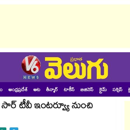
శం
ఆంధ్రప్రదేశ్
ఆట
తీన్మార్
టాకీస్
బిజినెస్
క్రైమ్
సక్సెస్
ల
న్ సార్ టీవీ ఇంటర్వ్యూ నుంచి