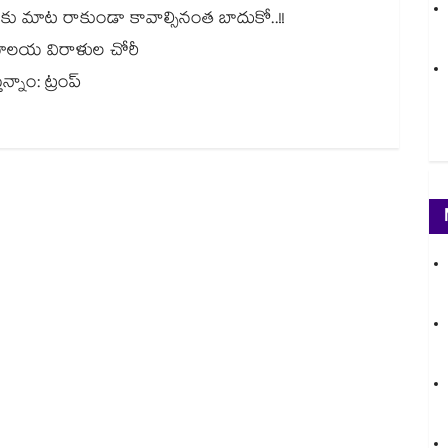
 మాకు మాట రాకుండా కావాల్సినంత బాదుకో..!!
రామాలయ విరాళుల చోరీ
న్నాం: ట్రంప్