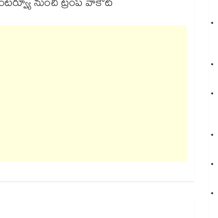
 ఇంటర్వ్యూ నుంచి ట్రంప్ వాకౌట్