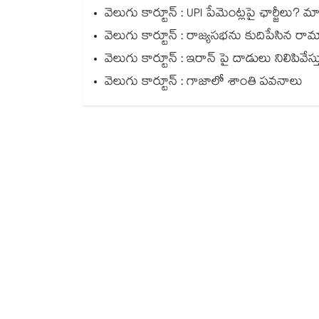
వెలుగు కార్టూన్ : UPI పేమెంట్లపై ఛార్జీలు?
వెలుగు కార్టూన్ : రాజ్యసభను కుదిపేసిన 
వెలుగు కార్టూన్ : ఇరాన్ పై దాడులు నిలిపివేస్తు
వెలుగు కార్టూన్ : గాజాలో శాంతి పవనాలు