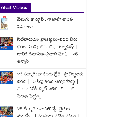
Latest Videos
వెలుగు కార్టూన్ : గాజాలో శాంతి
పవనాలు
నీటిపారుదల ప్రాజెక్టులు-వరద నీరు |
ధరల పెంపు-చమురు, ఎలక్ట్రానిక్స్ |
బాలిక క్షమాపణ-ప్రధాని మోదీ | V6
తీన్మార్
V6 తీన్మార్: వానలకు బ్రేక్.. ప్రాజెక్టులకు
వరద | 16 ఫీట్ల కంటే ఎత్తుండొద్దు |
చందా చోరీ..స్కిట్ అదిరింది | ఇగ
సెలవు పెద్దన్న
V6 తీన్మార్ : వానలొచ్చే...రైతులు
మురిసే... | ముసురు పట్టిన పట్నం |