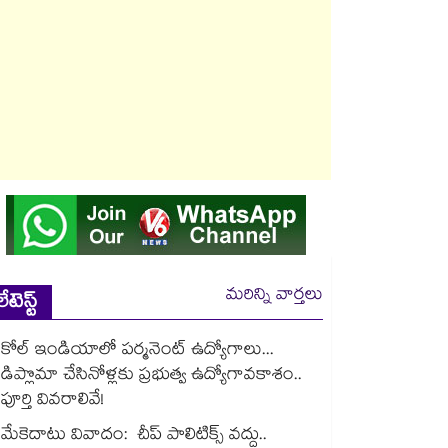
మరిన్ని వార్తలు
లేటెస్ట్
కోల్ ఇండియాలో పర్మనెంట్ ఉద్యోగాలు...
డిప్లొమా చేసినోళ్లకు ప్రభుత్వ ఉద్యోగావకాశం..
పూర్తి వివరాలివే!
మేకెదాటు వివాదం: చీప్ పాలిటిక్స్ వద్దు..