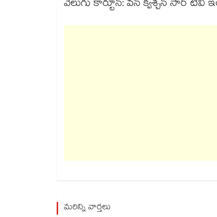
వెలుగు కార్టూన్: వన్ క్వశ్చన్ సార్ టీవీ
మరిన్ని వార్తలు