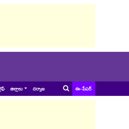
ైఫ్
జిల్లాలు
దర్వాజ
ఈ-పేపర్