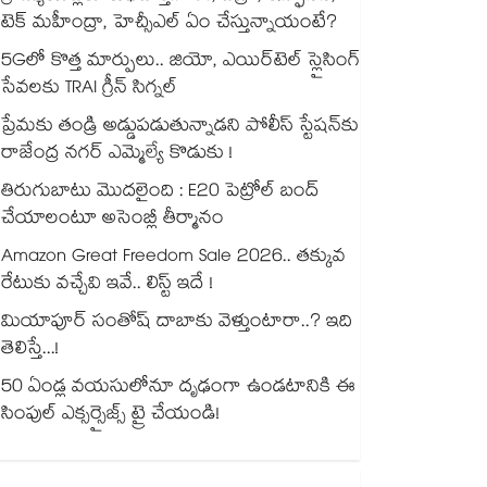
టెక్ మహీంద్రా, హెచ్సీఎల్ ఏం చేస్తున్నాయంటే?
5Gలో కొత్త మార్పులు.. జియో, ఎయిర్‌టెల్ స్లైసింగ్
సేవలకు TRAI గ్రీన్ సిగ్నల్
ప్రేమకు తండ్రి అడ్డుపడుతున్నాడని పోలీస్ స్టేషన్⁪కు
రాజేంద్ర నగర్ ఎమ్మెల్యే కొడుకు !
తిరుగుబాటు మొదలైంది : E20 పెట్రోల్ బంద్
చేయాలంటూ అసెంబ్లీ తీర్మానం
Amazon Great Freedom Sale 2026.. తక్కువ
రేటుకు వచ్చేవి ఇవే.. లిస్ట్ ఇదే !
మియాపూర్ సంతోష్ దాబాకు వెళ్తుంటారా..? ఇది
తెలిస్తే...!
50 ఏండ్ల వయసులోనూ దృఢంగా ఉండటానికి ఈ
సింపుల్ ఎక్సర్సైజ్స్ ట్రై చేయండి!