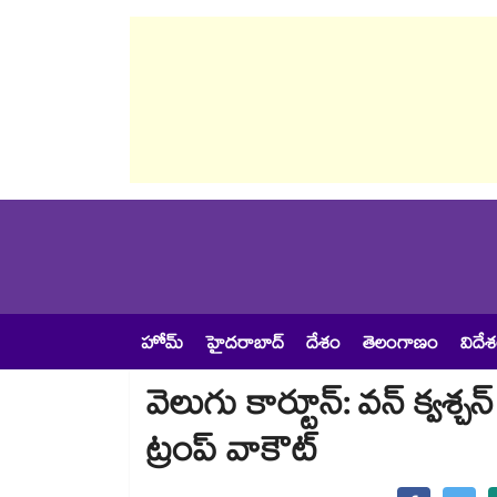
హోమ్
హైదరాబాద్
దేశం
తెలంగాణం
విదే
వెలుగు కార్టూన్: వన్ క్వశ్చ
ట్రంప్ వాకౌట్