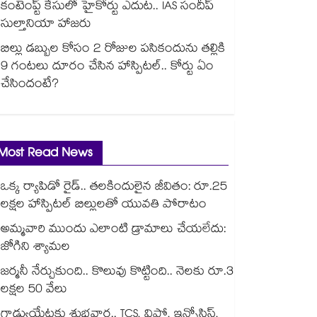
కంటెంప్ట్ కేసులో హైకోర్టు ఎదుట.. IAS సందీప్
సుల్తానియా హాజరు
బిల్లు డబ్బుల కోసం 2 రోజుల పసికందును తల్లికి
9 గంటలు దూరం చేసిన హాస్పిటల్.. కోర్టు ఏం
చేసిందంటే?
Most Read News
ఒక్క ర్యాపిడో రైడ్.. తలకిందులైన జీవితం: రూ.25
లక్షల హాస్పిటల్ బిల్లులతో యువతి పోరాటం
అమ్మవారి ముందు ఎలాంటి డ్రామాలు చేయలేదు:
జోగిని శ్యామల
జర్మనీ నేర్చుకుంది.. కొలువు కొట్టింది.. నెలకు రూ.3
లక్షల 50 వేలు
గ్రాడ్యుయేట్లకు శుభవార్త.. TCS, విప్రో, ఇన్ఫోసిస్,