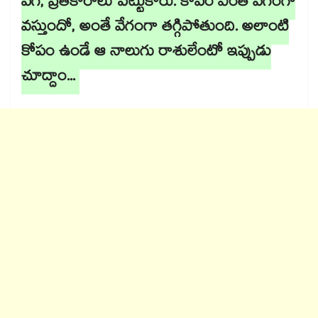
పగ, ప్రతీకారాలు పెట్టుకోరు. కోపం ఎంత వేగంగా
వస్తుందో, అంతే వేగంగా తగ్గిపోతుంది. అలాంటి
కోపం ఉండే ఆ నాలుగు రాశులేంటో ఇప్పుడు
చూద్దాం...