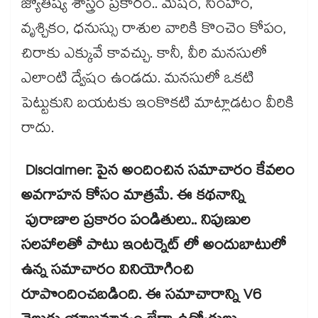
జ్యోతిష్య శాస్త్రం ప్రకారం.. మేషం, సింహం,
వృశ్చికం, ధనుస్సు రాశుల వారికి కొంచెం కోపం,
చిరాకు ఎక్కువే కావచ్చు. కానీ, వీరి మనసులో
ఎలాంటి ద్వేషం ఉండదు. మనసులో ఒకటి
పెట్టుకుని బయటకు ఇంకొకటి మాట్లాడటం వీరికి
రాదు.
Disclaimer: పైన అందించిన సమాచారం కేవలం
అవగాహన కోసం మాత్రమే. ఈ కథనాన్ని
పురాణాల ప్రకారం పండితులు.. నిపుణుల
సలహాలతో పాటు ఇంటర్నెట్ లో అందుబాటులో
ఉన్న సమాచారం వినియోగించి
రూపొందించబడింది. ఈ సమాచారాన్ని V6