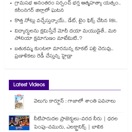
గ్రామసభ అనంతరం సర్పంచ్ భర్త ఆత్మహత్యా యత్నం..
కరీంనగర్ జిల్లాలో ఘటన
కొత్త నోట్లు వచ్చేస్తున్నాయ్.. డేట్, టైం ఫిక్స్ చేసిన RBI..
విద్యార్థులను క్షమిస్తేనే మోదీ దయా మయుడైతే.. మరి
సోనియా క్షమాగుణం మాటేమిటి..?
బతుకమ్మ కుంటలా మారనున్న కూకట్ పల్లి చెరువు..
ప్రణాళికలు రెడీ చేస్తున్న హైడ్రా
Latest Videos
వెలుగు కార్టూన్ : గాజాలో శాంతి పవనాలు
నీటిపారుదల ప్రాజెక్టులు-వరద నీరు | ధరల
పెంపు-చమురు, ఎలక్ట్రానిక్స్ | బాలిక