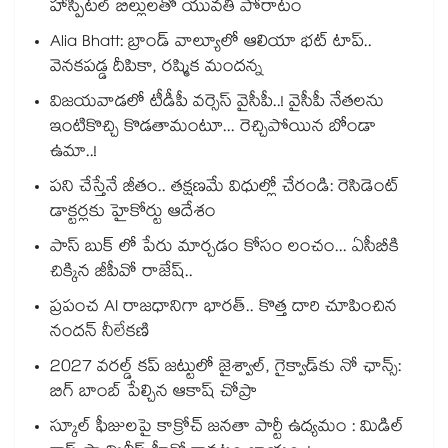
హాస్పిటల్ బిల్లులతో యువతి పోరాటం
Alia Bhatt: బ్రాండ్ వాల్యూలో ఆలియా భట్ టాప్..
వెనకపడ్డ దీపికా, రష్మిక మందన్న
విజయవాడలో టీడీపీ వర్సెస్ వైసీపీ..! వైసీపీ నేతలను
ఇంటికొచ్చి కొడతామంటూ... రెచ్చిపోయిన బోండా
ఉమా..!
పని చేస్తేనే జీతం.. తక్షణమే విధుల్లో చేరండి: రెసిడెంట్
డాక్టర్లకు హైకోర్టు ఆదేశం
పాస్ బుక్ లో పేరు మార్చడం కోసం లంచం... ఏసీబీకి
చిక్కిన జీపీవో రాజేష్..
ప్రపంచ AI రాజధానిగా భారత్.. కొత్త దారి చూపించిన
నందన్ నీలేకణి
2027 వరల్డ్ కప్‎ జట్టులో జైశ్వాల్, గైక్వాడ్‎కు నో ఛాన్స్:
బిగ్ బాంబ్ పేల్చిన ఆకాష్ చోప్రా
స్కూల్ ఫీజులపై కాక్రోచ్ జనతా పార్టీ ఉద్యమం : మిడిల్