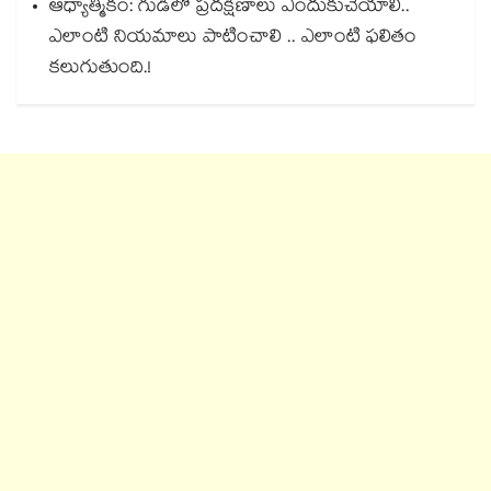
ఆధ్యాత్మికం: గుడిలో ప్రదక్షిణాలు ఎందుకుచేయాలి..
ఎలాంటి నియమాలు పాటించాలి .. ఎలాంటి ఫలితం
కలుగుతుంది.!