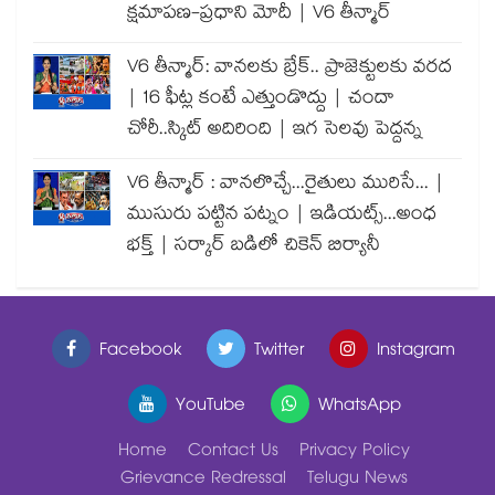
క్షమాపణ-ప్రధాని మోదీ | V6 తీన్మార్
V6 తీన్మార్: వానలకు బ్రేక్.. ప్రాజెక్టులకు వరద
| 16 ఫీట్ల కంటే ఎత్తుండొద్దు | చందా
చోరీ..స్కిట్ అదిరింది | ఇగ సెలవు పెద్దన్న
V6 తీన్మార్ : వానలొచ్చే...రైతులు మురిసే... |
ముసురు పట్టిన పట్నం | ఇడియట్స్...అంధ
భక్త్ | సర్కార్ బడిలో చికెన్ బిర్యానీ
Facebook
Twitter
Instagram
YouTube
WhatsApp
Home
Contact Us
Privacy Policy
Grievance Redressal
Telugu News