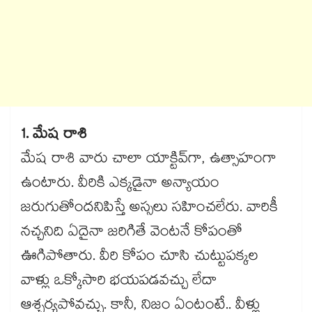
1. మేష రాశి
మేష రాశి వారు చాలా యాక్టివ్‌గా, ఉత్సాహంగా
ఉంటారు. వీరికి ఎక్కడైనా అన్యాయం
జరుగుతోందనిపిస్తే అస్సలు సహించలేరు. వారికీ
నచ్చనిది ఏదైనా జరిగితే వెంటనే కోపంతో
ఊగిపోతారు. వీరి కోపం చూసి చుట్టుపక్కల
వాళ్లు ఒక్కోసారి భయపడవచ్చు లేదా
ఆశ్చర్యపోవచ్చు. కానీ, నిజం ఏంటంటే.. వీళ్లు