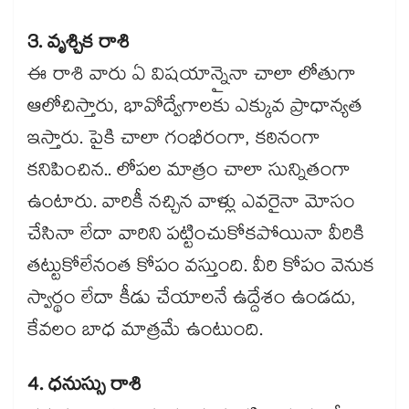
3. వృశ్చిక రాశి
ఈ రాశి వారు ఏ విషయాన్నైనా చాలా లోతుగా
ఆలోచిస్తారు, భావోద్వేగాలకు ఎక్కువ ప్రాధాన్యత
ఇస్తారు. పైకి చాలా గంభీరంగా, కఠినంగా
కనిపించిన.. లోపల మాత్రం చాలా సున్నితంగా
ఉంటారు. వారికీ నచ్చిన వాళ్లు ఎవరైనా మోసం
చేసినా లేదా వారిని పట్టించుకోకపోయినా వీరికి
తట్టుకోలేనంత కోపం వస్తుంది. వీరి కోపం వెనుక
స్వార్థం లేదా కీడు చేయాలనే ఉద్దేశం ఉండదు,
కేవలం బాధ మాత్రమే ఉంటుంది.
4. ధనుస్సు రాశి