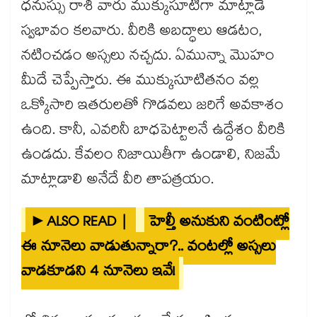
ధనుస్సు రాశి వారు ముక్కుసూటిగా మాట్లాడే
స్వభావం కలవారు. వీరికి అబద్ధాలు ఆడటం,
నటించడం అస్సలు నచ్చదు. ఏమున్నా మొహం
మీదే చెప్పేస్తారు. ఈ ముక్కుసూటితనం వల్ల
ఒక్కోసారి ఇతరులతో గొడవలు జరిగే అవకాశం
ఉంది. కానీ, ఎవరినీ బాధపెట్టాలనే ఉద్దేశం వీరికి
ఉండదు. కేవలం నిజాయితీగా ఉండాలి, నిజమే
మాట్లాడాలి అనేదే వీరి తాపత్రయం.
►ALSO READ |
హెల్తీ అనుకుని వంటింట్లో
ఈ నూనెలు వాడుతున్నారా?.. వంటల్లో అస్సలు
వాడకూడని 4 నూనెలు ఇవే!