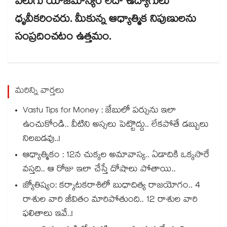
వెలుగు యాజమాన్యం లేదా ఉద్యోగులు
ధృవీకరించరు. మీకున్న ఆధ్యాత్మిక నిపుణులను
సంప్రదించటం ఉత్తమం.
మరిన్ని వార్తలు
Vastu Tips for Money : జేబులో పర్సును ఇలా
ఉంచుకోండి.. వీటిని అస్సలు పెట్టొద్దు.. లేకపోతే డబ్బులు
నిలబడవు..!
ఆధ్యాత్మికం : 12న చుక్కల అమావాస్య.. ఏడాదికి ఒక్కసారే
వస్తది.. ఆ రోజు ఇలా చేస్తే దోషాలు పోతాయి..
జ్యోతిష్యం: కర్కాటకరాశిలో బుధాదిత్య రాజయోగం.. 4
రాశుల వారి జీవితం మారిపోతుంది.. 12 రాశుల వారి
ఫలితాలు ఇవే..!