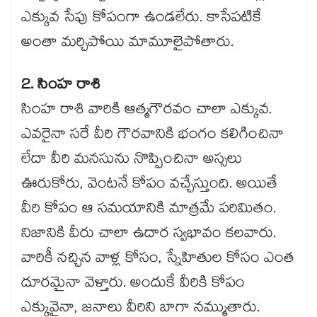
ఎక్కువ సేపు కోపంగా ఉండలేరు. కాసేపటికే
అంతా మర్చిపోయి మామూలైపోతారు.
2. సింహ రాశి
సింహ రాశి వారికి ఆత్మగౌరవం చాలా ఎక్కువ.
ఎవరైనా సరే వీరి గౌరవానికి భంగం కలిగించినా
లేదా వీరి మనసును నొప్పించినా అస్సలు
ఊరుకోరు, వెంటనే కోపం వచ్చేస్తుంది. అయితే
వీరి కోపం ఆ సమయానికి మాత్రమే పరిమితం.
నిజానికి వీరు చాలా ఉదార స్వభావం కలవారు.
వారికీ నచ్చిన వాళ్ల కోసం, స్నేహితుల కోసం ఎంత
దూరమైనా వెళ్తారు. అందుకే వీరికి కోపం
ఎక్కువైనా, జనాలు వీరిని బాగా నమ్ముతారు.