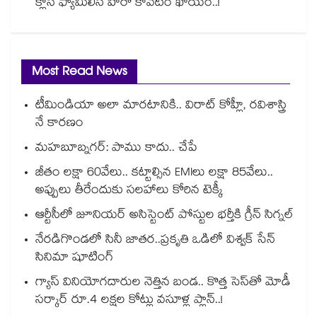
క్లాస్ ఫ్యామిలీస్ హీరో కావటం ఖాయం..!
Most Read News
టీమిండియా అలా మారటానికి.. విరాట్ కోహ్లీ, రవిశాస్త్రి
నే కారణం
మహబూబ్నగర్: పాము కాదు.. చేపే
జీతం లక్షా 60వేలు.. కట్టాల్సిన EMIలు లక్షా 85వేలు..
అప్పులు తీరేందుకు సలహాలు కోరిన టెక్కీ
ఆర్టీసీలో జూనియర్ అసిస్టెంట్‌‌ పోస్టుల భర్తీకి గ్రీన్‌‌ సిగ్నల్
నేరడిగొండలో సినీ జాతర..ప్రకృతి ఒడిలో విశ్వక్ సేన్
సినిమా షూటింగ్
గ్యాస్ వినియోగదారుల నెత్తిన బండ.. కొత్త సెస్‌తో మోడీ
సర్కార్ రూ.4 లక్షల కోట్లు వసూళ్ల ప్లాన్..!