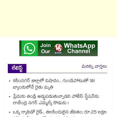
మరిన్ని వార్తలు
లేటెస్ట్
కరీంనగర్ జిల్లాలో విషాదం.. గుండెపోటుతో SBI
బ్యాంకులోనే రైతు మృతి
ప్రేమకు తండ్రి అడ్డుపడుతున్నాడని పోలీస్ స్టేషన్⁪కు
రాజేంద్ర నగర్ ఎమ్మెల్యే కొడుకు !
ఒక్క ర్యాపిడో రైడ్.. తలకిందులైన జీవితం: రూ.25 లక్షల