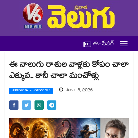
ఈ-పేపర్
ఈ నాలుగు రాశుల వాళ్లకు కోపం చాలా
ఎక్కువ.. కానీ చాలా మంచోళ్లు
June 18, 2026
ASTROLOGY - HOROSCOPE