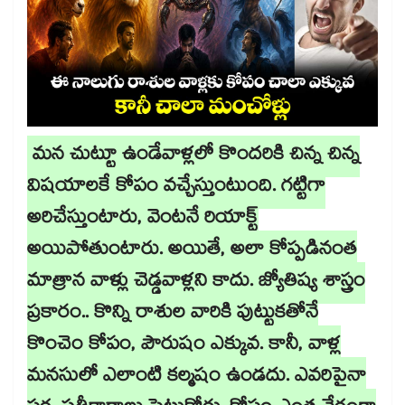
మన చుట్టూ ఉండేవాళ్లలో కొందరికి చిన్న చిన్న
విషయాలకే కోపం వచ్చేస్తుంటుంది. గట్టిగా
అరిచేస్తుంటారు, వెంటనే రియాక్ట్
అయిపోతుంటారు. అయితే, అలా కోప్పడినంత
మాత్రాన వాళ్లు చెడ్డవాళ్లని కాదు. జ్యోతిష్య శాస్త్రం
ప్రకారం.. కొన్ని రాశుల వారికి పుట్టుకతోనే
కొంచెం కోపం, పౌరుషం ఎక్కువ. కానీ, వాళ్ల
మనసులో ఎలాంటి కల్మషం ఉండదు. ఎవరిపైనా