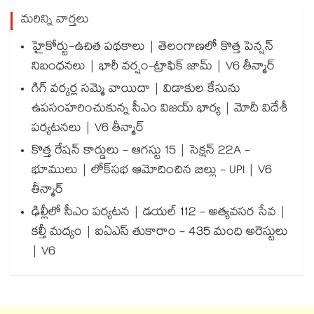
మరిన్ని వార్తలు
హైకోర్టు-ఉచిత పథకాలు | తెలంగాణలో కొత్త పెన్షన్
నిబంధనలు | భారీ వర్షం-ట్రాఫిక్ జామ్ | V6 తీన్మార్
గిగ్ వర్కర్ల సమ్మె వాయిదా | విడాకుల కేసును
ఉపసంహరించుకున్న సీఎం విజయ్ భార్య | మోదీ విదేశీ
పర్యటనలు | V6 తీన్మార్
కొత్త రేషన్ కార్డులు - ఆగస్టు 15 | సెక్షన్ 22A -
భూములు | లోక్‌సభ ఆమోదించిన బిల్లు - UPI | V6
తీన్మార్
ఢిల్లీలో సీఎం పర్యటన | డయల్ 112 - అత్యవసర సేవ |
కల్తీ మద్యం | ఐఏఎస్ తుకారాం - 435 మంది అరెస్టులు
| V6