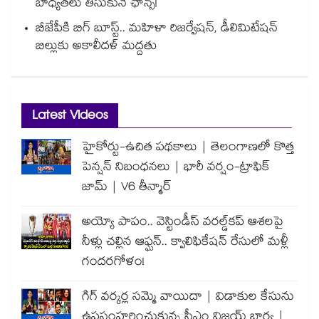
బాధ్యతలు తీసుకునే ఛాన్స్!
బీజేపీకి బిగ్ బూస్ట్.. మహిళా రిజర్వేషన్, డీలిమిటేషన్
బిల్లుకు అకాలీదళ్ మద్దతు
Latest Videos
హైకోర్టు-ఉచిత పథకాలు | తెలంగాణలో కొత్త
పెన్షన్ నిబంధనలు | భారీ వర్షం-ట్రాఫిక్
జామ్ | V6 తీన్మార్
అయ్యో పాపం.. వెస్టిండీస్ వరల్డ్‌కప్ ఆశలపై
నీళ్లు చల్లిన ఆఫ్ఘన్.. క్వాలిఫికేషన్ రేసులో మళ్లీ
గందరగోళం!
గిగ్ వర్కర్ల సమ్మె వాయిదా | విడాకుల కేసును
ఉపసంహరించుకున్న సీఎం విజయ్ భార్య |