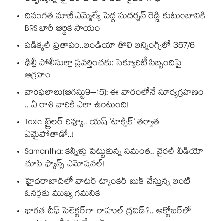
దివంగత మాజీ ఎమ్మెల్యే పెద్ద సుదర్శన్ రెడ్డి కుటుంబానికి
BRS భారీ ఆర్థిక సాయం
పడిక్కల్‌‌ ప్రతాపం..ఇండియా తొలి ఇన్నింగ్స్‌‌లో 357/6
ఢిల్లీ పోలీసుల్లా ప్రవర్తించకు: సెక్యూరిటీ సిబ్బందిపై
ఆగ్రహం
వారఫలాలు(ఆగస్టు9–15): ఈ వారంలోనే సూర్యగ్రహణం
.. ఏ రాశి వారికి ఎలా ఉంటుంది!
Toxic ట్రైలర్ రివ్యూ.. యష్ ‘టాక్సిక్’ తర్వాత
ఏమైపోతాడో..!
Samantha: కన్నీళ్లు పెట్టుకున్న సమంత.. వైరల్ వీడియో
చూసి ఫ్యాన్స్ ఎమోషనల్!
హైదరాబాద్⁪లో వాటర్ ట్యాంకర్ బుక్ చేస్తున్న ఇంటి
ఓనర్లకు ముఖ్య గమనిక
భారత చీఫ్ సెలెక్టర్⁬గా రాహుల్ ద్రవిడ్?.. అక్టోబర్‌లో