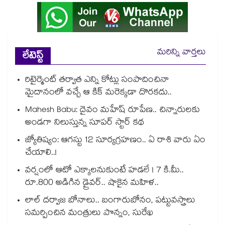
మరిన్ని వార్తలు
లేటెస్ట్
రిటైర్మెంట్ తర్వాత ఎన్ని కోట్లు సంపాదించినా
మైదానంలో వచ్చే ఆ కిక్ మరెక్కడా దొరకదు..
Mahesh Babu: దైవం మహేష్ రూపేణ.. చిన్నారులకు
అండగా నిలుస్తున్న సూపర్ స్టార్ కథ
జ్యోతిష్యం: ఆగస్టు 12 సూర్యగ్రహణం.. ఏ రాశి వారు ఏం
చేయాలి..!
వర్షంలో ఆటో ఎక్కాలనుకుంటే హడలే ! 7 కి.మీ..
రూ.800 అడిగిన డ్రైవర్.. షాకైన మహిళ..
లాల్ దర్వాజ బోనాలు.. బంగారుబోనం, పట్టువస్త్రాలు
సమర్పించిన మంత్రులు పొన్నం, సురేఖ