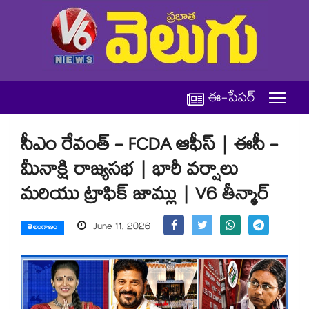
ఈ-పేపర్
సీఎం రేవంత్ - FCDA ఆఫీస్ | ఈసీ -
మీనాక్షి రాజ్యసభ | భారీ వర్షాలు
మరియు ట్రాఫిక్ జామ్లు | V6 తీన్మార్
June 11, 2026
తెలంగాణం