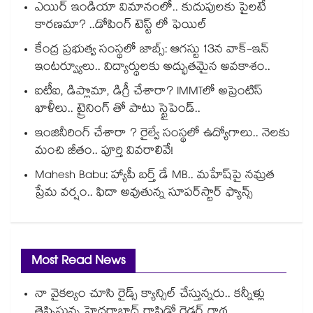
ఎయిర్ ఇండియా విమానంలో.. కుదుపులకు పైలటే
కారణమా? ..డోపింగ్ టెస్ట్ లో ఫెయిల్
కేంద్ర ప్రభుత్వ సంస్థలో జాబ్స్: ఆగస్టు 13న వాక్-ఇన్
ఇంటర్వ్యూలు.. విద్యార్థులకు అద్భుతమైన అవకాశం..
ఐటీఐ, డిప్లొమా, డిగ్రీ చేశారా? IMMTలో అప్రెంటిస్
ఖాళీలు.. ట్రైనింగ్ తో పాటు స్టైపెండ్..
ఇంజినీరింగ్ చేశారా ? రైల్వే సంస్థలో ఉద్యోగాలు.. నెలకు
మంచి జీతం.. పూర్తి వివరాలివే!
Mahesh Babu: హ్యాపీ బర్త్ డే MB.. మహేష్‌పై నమ్రత
ప్రేమ వర్షం.. ఫిదా అవుతున్న సూపర్‌స్టార్ ఫ్యాన్స్
Most Read News
నా వైకల్యం చూసి రైడ్స్ క్యాన్సిల్ చేస్తున్నరు.. కన్నీళ్లు
తెప్పిస్తున్న హైదరాబాద్ రాపిడో రైడర్ గాథ