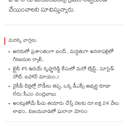
వాహనాలు మెయింటెనెన్స్ క్రమం తప్పకుండ
చేయించాలని సూచిస్తున్నారు.
మరిన్ని వార్తలు
అరకులో ప్రశాంతంగా బంద్.. మద్దతుగా అనకాపల్లిలో
గిరిజనుల ర్యాలీ..
ట్రైనీ IPS ఉదయ్‌ కృష్ణారెడ్డి కేసులో మరో ట్విస్ట్.. సూసైడ్‌
నోట్‌, ఐఫోన్‌ మాయం..!
వైసీపీ దీక్షల్లో రౌడీలు తప్ప, ఒక్క డీఎస్సీ అభ్యర్థి కూడా
లేరు: సీఎం చంద్రబాబు
అంట్లుతోమే పీచు తయారు చేస్తే నెలకు రూ.లక్ష 24 వేలు
లాభం.. విజయవాడలో ఘరానా మోసం