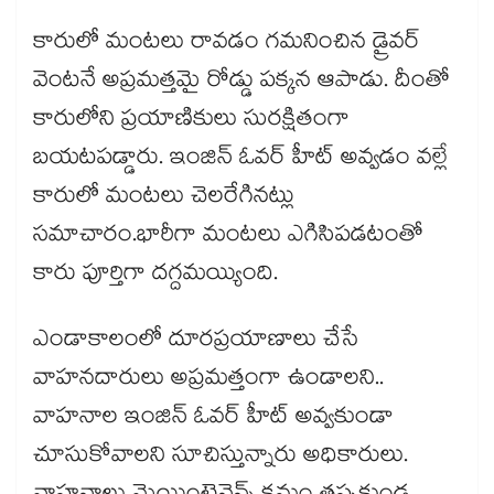
కారులో మంటలు రావడం గమనించిన డ్రైవర్
వెంటనే అప్రమత్తమై రోడ్డు పక్కన ఆపాడు. దీంతో
కారులోని ప్రయాణికులు సురక్షితంగా
బయటపడ్డారు. ఇంజిన్ ఓవర్ హీట్ అవ్వడం వల్లే
కారులో మంటలు చెలరేగినట్లు
సమాచారం.భారీగా మంటలు ఎగిసిపడటంతో
కారు పూర్తిగా దగ్దమయ్యింది.
ఎండాకాలంలో దూరప్రయాణాలు చేసే
వాహనదారులు అప్రమత్తంగా ఉండాలని..
వాహనాల ఇంజిన్ ఓవర్ హీట్ అవ్వకుండా
చూసుకోవాలని సూచిస్తున్నారు అధికారులు.