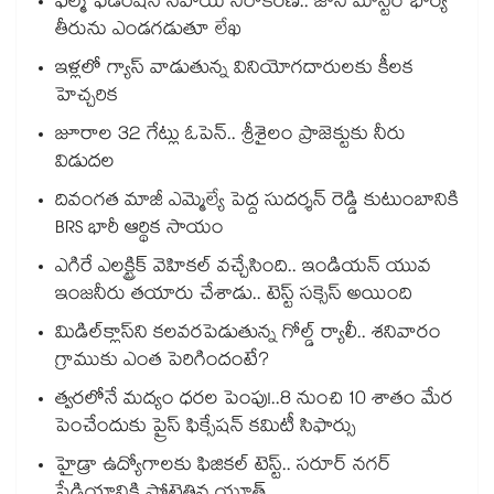
ఫిల్మ్ ఫెడరేషన్ సహాయ నిరాకరణ.. జానీ మాస్టర్ భార్య
తీరును ఎండగడుతూ లేఖ
ఇళ్లలో గ్యాస్ వాడుతున్న వినియోగదారులకు కీలక
హెచ్చరిక
జూరాల 32 గేట్లు ఓపెన్.. శ్రీశైలం ప్రాజెక్టుకు నీరు
విడుదల
దివంగత మాజీ ఎమ్మెల్యే పెద్ద సుదర్శన్ రెడ్డి కుటుంబానికి
BRS భారీ ఆర్థిక సాయం
ఎగిరే ఎలక్ట్రిక్ వెహికల్ వచ్చేసింది.. ఇండియన్ యువ
ఇంజనీరు తయారు చేశాడు.. టెస్ట్ సక్సెస్ అయింది
మిడిల్‌క్లాస్‌ని కలవరపెడుతున్న గోల్డ్ ర్యాలీ.. శనివారం
గ్రాముకు ఎంత పెరిగిందంటే?
త్వరలోనే మద్యం ధ‌‌ర‌‌ల పెంపు!..8 నుంచి 10 శాతం మేర
పెంచేందుకు ప్రైస్ ఫిక్సేష‌‌న్ క‌‌మిటీ సిఫార్సు
హైడ్రా ఉద్యోగాలకు ఫిజికల్ టెస్ట్.. సరూర్ నగర్