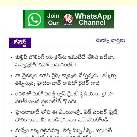
మరిన్ని వార్తలు
లేటెస్ట్
కుల్దీప్ బౌలింగ్ యాక్షన్‌ను ఇమిటేట్ చేసిన జడేజా..
నవ్వాపుకోలేకపోయిన గంభీర్!
నా వైకల్యం చూసి రైడ్స్ క్యాన్సిల్ చేస్తున్నరు.. కన్నీళ్లు
తెప్పిస్తున్న హైదరాబాద్ రాపిడో రైడర్ గాథ
కేరళలో మరో వరల్డ్ క్లాస్ క్రికెట్ స్టేడియం.. జై షా
పరిశీలించిన స్థలంలోనే గ్రౌండ్!
హైదరాబాద్ లోని ఈ ఏరియాల్లో.. ఫేక్ నంబర్ ప్లేట్స్
దొరికాయి... మీ బండి కొంచెం చెక్ చేసుకోండి..!
నువ్వేం కన్న తల్లివమ్మా.. రీల్స్ పిచ్చి పీక్స్.. జర్రుంటే