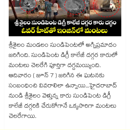
శ్రీశైలం మండలం సుండిపెంటలో అగ్నిప్రమాదం
జరిగింది. సుండిపెంట డిగ్రీ కాలేజీ దగ్గర కారులో
మంటలు చెలరేగి పూర్తిగా దగ్దమయ్యింది.
ఆదివారం ( జూన్ 7 ) జరిగిన ఈ ఘటనకు
సంబంధించి వివరాలిలా ఉన్నాయి...హైదరాబాద్
నుండి శ్రీశైలం వెళ్తున్న కారు సుండిపెంట డిగ్రీ
కాలేజీ దగ్గరికి చేరుకోగానే ఒక్కసారిగా మంటలు
చెలరేగాయి.