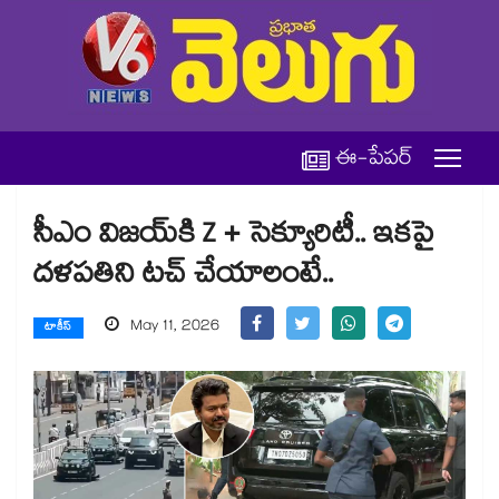
ఈ-పేపర్
సీఎం విజయ్⁪కి Z + సెక్యూరిటీ.. ఇకపై
దళపతిని టచ్ చేయాలంటే..
May 11, 2026
టాకీస్