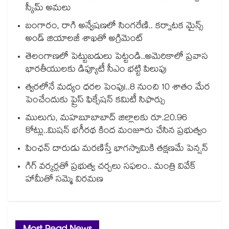
స్కీమ్ అమలు
బంగారం, రాగి అన్వేషణలో సింగరేణి.. కర్నాటక మైన్స్
అండ్ జియాలజీ శాఖతో అగ్రిమెంట్
తెలంగాణలో పెట్టుబడులు పెట్టండి..అమెరికాలో ప్రవాస
భారతీయులకు డిప్యూటీ సీఎం భట్టి పిలుపు
త్వరలోనే మద్యం ధ‌‌ర‌‌ల పెంపు!..8 నుంచి 10 శాతం మేర
పెంచేందుకు ప్రైస్ ఫిక్సేష‌‌న్ క‌‌మిటీ సిఫార్సు
ములుగు, మహబూబాబాద్ జిల్లాలకు రూ.20.96
కోట్లు..మిషన్ భగీరథ కింద మంజూరు చేసిన ప్రభుత్వం
పింఛన్‌‌ దారుడు మరణిస్తే భాగస్వామికి తక్షణమే పెన్షన్‌‌
గిగ్‌‌‌‌‌‌‌‌‌‌‌‌‌‌‌‌ వర్కర్లతో ప్రభుత్వ చర్చలు సఫలం.. మంత్రి వివేక్
హామీతో సమ్మె విరమణ