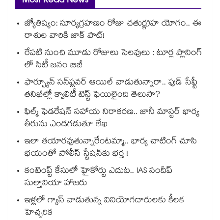
Most Read News
జ్యోతిష్యం: సూర్యగ్రహణం రోజు చతుర్గ్రహ యోగం.. ఈ
రాశుల వారికి జాక్ పాట్!
రేపటి నుంచి మూడు రోజులు సెలవులు : టూర్ల ప్లానింగ్
లో సిటీ జనం బిజీ
ఫార్చ్యూన్ సన్‌ఫ్లవర్ ఆయిల్ వాడుతున్నారా.. ఫుడ్ సేఫ్టీ
తనిఖీల్లో క్వాలిటీ టెస్ట్ ఫెయిలైంది తెలుసా?
ఫిల్మ్ ఫెడరేషన్ సహాయ నిరాకరణ.. జానీ మాస్టర్ భార్య
తీరును ఎండగడుతూ లేఖ
ఇలా తయారవుతున్నారేంటమ్మా.. భార్య చాటింగ్ చూసి
భయంతో పోలీస్ స్టేషన్⁫కు భర్త !
కంటెంప్ట్ కేసులో హైకోర్టు ఎదుట.. IAS సందీప్
సుల్తానియా హాజరు
ఇళ్లలో గ్యాస్ వాడుతున్న వినియోగదారులకు కీలక
హెచ్చరిక