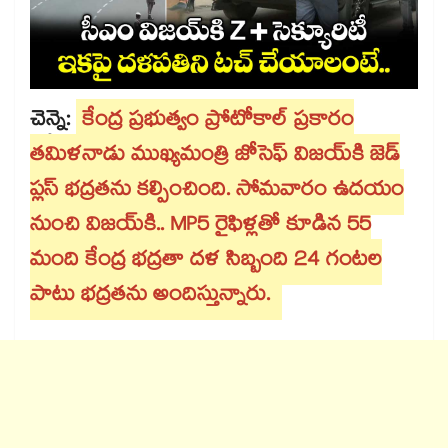
చెన్నై:
కేంద్ర ప్రభుత్వం ప్రోటోకాల్ ప్రకారం
తమిళనాడు ముఖ్యమంత్రి జోసెఫ్ విజయ్⁭కి జెడ్
ప్లస్ భద్రతను కల్పించింది. సోమవారం ఉదయం
నుంచి విజయ్⁬కి.. MP5 రైఫిళ్లతో కూడిన 55
మంది కేంద్ర భద్రతా దళ సిబ్బంది 24 గంటల
పాటు భద్రతను అందిస్తున్నారు.