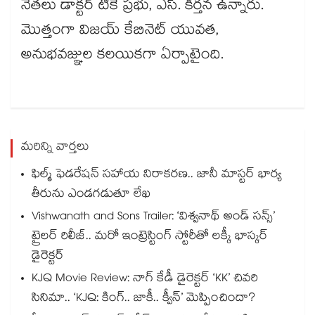
నేతలు డాక్టర్ టీకే ప్రభు, ఎస్. కీర్తన ఉన్నారు.
మొత్తంగా విజయ్ కేబినెట్ యువత,
అనుభవజ్ఞుల కలయికగా ఏర్పాటైంది.
మరిన్ని వార్తలు
ఫిల్మ్ ఫెడరేషన్ సహాయ నిరాకరణ.. జానీ మాస్టర్ భార్య
తీరును ఎండగడుతూ లేఖ
Vishwanath and Sons Trailer: ‘విశ్వనాథ్ అండ్ సన్స్’
ట్రైలర్ రిలీజ్.. మరో ఇంట్రెస్టింగ్ స్టోరీతో లక్కీ భాస్కర్
డైరెక్టర్
KJQ Movie Review: నాగ్ కేడీ డైరెక్టర్ ‘KK’ చివరి
సినిమా.. ‘KJQ: కింగ్.. జాకీ.. క్వీన్’ మెప్పించిందా?