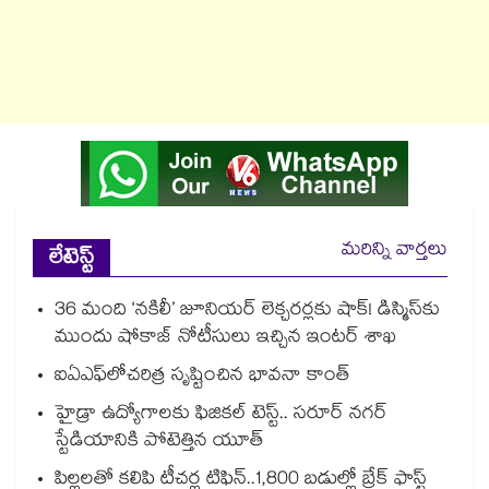
మరిన్ని వార్తలు
లేటెస్ట్
36 మంది ‘నకిలీ’ జూనియర్ లెక్చరర్లకు షాక్! డిస్మిస్⁭కు
ముందు షోకాజ్ నోటీసులు ఇచ్చిన ఇంటర్ శాఖ
ఐఏఎఫ్‌‌లోచరిత్ర సృష్టించిన భావనా కాంత్‌‌
హైడ్రా ఉద్యోగాలకు ఫిజికల్ టెస్ట్.. సరూర్ నగర్
స్టేడియానికి పోటెత్తిన యూత్
పిల్లలతో కలిపి టీచర్ల టిఫిన్..1,800 బడుల్లో బ్రేక్ ఫాస్ట్