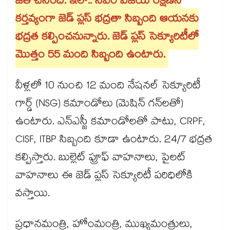
జత చేసింది. ఇలా.. సీఎం విజయ్ రక్షణనే
కర్తవ్యంగా జెడ్ ప్లస్ భద్రతా సిబ్బంది ఆయనకు
భద్రత కల్పించనున్నారు. జెడ్ ప్లస్ సెక్యూరిటీలో
మొత్తం 55 మంది సిబ్బంది ఉంటారు.
వీళ్లలో 10 నుంచి 12 మంది నేషనల్ సెక్యూరిటీ
గార్డ్ (NSG) కమాండోలు (మెషిన్ గన్‌లతో)
ఉంటారు. ఎన్ఎస్జీ కమాండోలతో పాటు, CRPF,
CISF, ITBP సిబ్బంది కూడా ఉంటారు. 24/7 భద్రత
కల్పిస్తారు. బుల్లెట్ ప్రూఫ్ వాహనాలు, పైలట్
వాహనాలు ఈ జెడ్ ప్లస్ సెక్యూరిటీ పరిధిలోకి
వస్తాయి.
ప్రధానమంత్రి, హోంమంత్రి, ముఖ్యమంత్రులు,