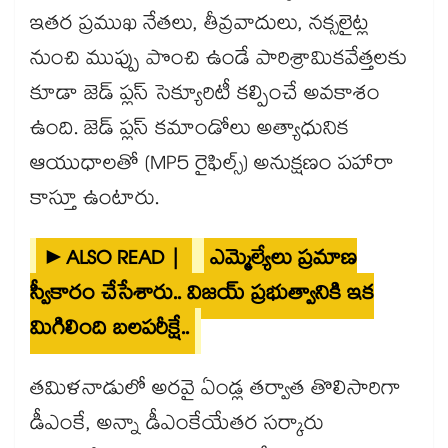
ఇతర ప్రముఖ నేతలు, తీవ్రవాదులు, నక్సలైట్ల
నుంచి ముప్పు పొంచి ఉండే పారిశ్రామికవేత్తలకు
కూడా జెడ్ ప్లస్ సెక్యూరిటీ కల్పించే అవకాశం
ఉంది. జెడ్ ప్లస్ కమాండోలు అత్యాధునిక
ఆయుధాలతో (MP5 రైఫిల్స్) అనుక్షణం పహారా
కాస్తూ ఉంటారు.
►ALSO READ |
ఎమ్మెల్యేలు ప్రమాణ
స్వీకారం చేసేశారు.. విజయ్ ప్రభుత్వానికి ఇక
మిగిలింది బలపరీక్షే..
తమిళనాడులో అరవై ఏండ్ల తర్వాత తొలిసారిగా
డీఎంకే, అన్నా డీఎంకేయేతర సర్కారు