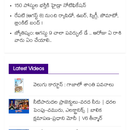
150 పోస్టుల భర్తీకి హైడ్రా నోటిఫికేషన్
రేపటి (ఆగస్ట్ 8) నుంచి ర్యాపిడో, ఉబర్, స్విగ్గీ, జొమాటో,
బ్లింకిట్ బంద్ !
జ్యోతిష్యం: ఆగస్టు 9 చాలా పవర్ఫుల్ డే .. ఆరోజు ఏ రాశి
వారు ఏం చేయాలి..
Latest Videos
వెలుగు కార్టూన్ : గాజాలో శాంతి పవనాలు
నీటిపారుదల ప్రాజెక్టులు-వరద నీరు | ధరల
పెంపు-చమురు, ఎలక్ట్రానిక్స్ | బాలిక
క్షమాపణ-ప్రధాని మోదీ | V6 తీన్మార్