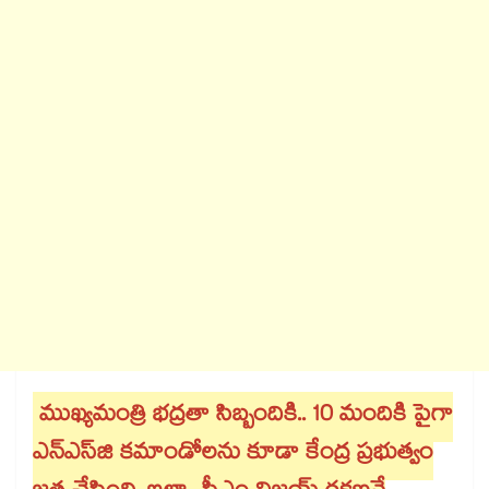
ముఖ్యమంత్రి భద్రతా సిబ్బందికి.. 10 మందికి పైగా
ఎన్‌ఎస్‌జి కమాండోలను కూడా కేంద్ర ప్రభుత్వం