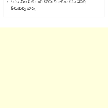
సీఎం విజయ్‎కు బిగ్ రిలీఫ్: విడాకుల కేసు వెనక్కి
తీసుకున్న భార్య