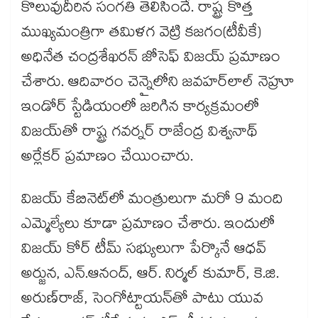
కొలువుదీరిన సంగతి తెలిసిందే. రాష్ట్ర కొత్త
ముఖ్యమంత్రిగా తమిళగ వెట్రి కజగం(టీవీకే)
అధినేత చంద్రశేఖరన్ జోసెఫ్ విజయ్ ప్రమాణం
చేశారు. ఆదివారం చెన్నైలోని జవహర్‌‌‌‌లాల్ నెహ్రూ
ఇండోర్ స్టేడియంలో జరిగిన కార్యక్రమంలో
విజయ్​తో రాష్ట్ర గవర్నర్ రాజేంద్ర విశ్వనాథ్
అర్లేకర్ ప్రమాణం చేయించారు.
విజయ్ కేబినెట్⁭లో మంత్రులుగా మరో 9 మంది
ఎమ్మెల్యేలు కూడా ప్రమాణం చేశారు. ఇందులో
విజయ్ కోర్ టీమ్ సభ్యులుగా పేర్కొనే ఆధవ్
అర్జున, ఎన్.ఆనంద్, ఆర్. నిర్మల్ కుమార్, కె.జి.
అరుణ్‌‌‌‌రాజ్, సెంగోట్టాయన్⁬తో పాటు యువ