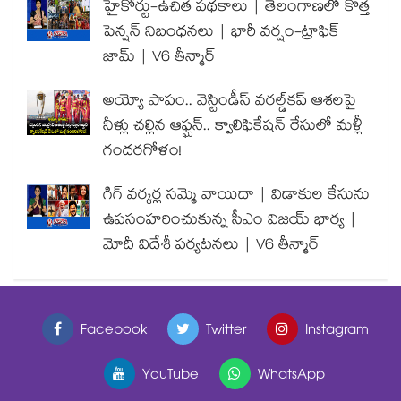
హైకోర్టు-ఉచిత పథకాలు | తెలంగాణలో కొత్త
పెన్షన్ నిబంధనలు | భారీ వర్షం-ట్రాఫిక్
జామ్ | V6 తీన్మార్
అయ్యో పాపం.. వెస్టిండీస్ వరల్డ్‌కప్ ఆశలపై
నీళ్లు చల్లిన ఆఫ్ఘన్.. క్వాలిఫికేషన్ రేసులో మళ్లీ
గందరగోళం!
గిగ్ వర్కర్ల సమ్మె వాయిదా | విడాకుల కేసును
ఉపసంహరించుకున్న సీఎం విజయ్ భార్య |
మోదీ విదేశీ పర్యటనలు | V6 తీన్మార్
Facebook
Twitter
Instagram
YouTube
WhatsApp