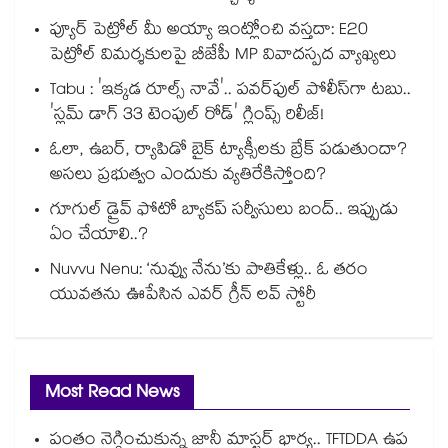
ప్యూర్ పెట్రోల్ మీ అయ్యా ఇంట్లోంచి వస్తదా: E20
పెట్రోల్ విమర్శకులపై బీజేపీ MP వివాదస్పద వ్యాఖ్యలు
Tabu : 'ఇక్కడ రూల్స్ నావే'.. పవర్‌ఫుల్ పోలీస్‌గా టబు..
'స్లమ్ డాగ్ 33 టెంపుల్ రోడ్' గ్లింప్స్ రిలీజ్!
ఓలా, ఉబర్, ర్యాపిడో బైక్ ట్యాక్సీలకు బ్రేక్ పడుతుందా?
అసలు ప్రభుత్వం ఎందుకు వ్యతిరేకిస్తోంది?
గూగుల్ డ్రైవ్ ఫోటో బ్యాకప్ సర్వీసులు బంద్.. ఇప్పుడు
ఏం చేయాలి..?
Nuvvu Nenu: ‘నువ్వు నేను’కు పాతికేళ్లు.. ఓ తరం
యువతను ఊపేసిన ఎవర్ గ్రీన్ లవ్ స్టోరీ
Most Read News
పంతం నెగ్గించుకున్న జానీ మాస్టర్ భార్య.. TFTDDA ఉప