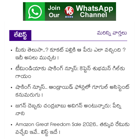
మరిన్ని వార్తలు
లేటెస్ట్
మీకు తెలుసా..? కూకట్ పల్లికి ఆ పేరు ఎలా వచ్చింది ?
ఇదీ అసలు ముచ్చట !
టీమిండియాకు షాకింగ్ న్యూస్: కెప్టెన్ శుభమన్ గిల్‎కు
గాయం
షాకింగ్ న్యూస్.. ఆండ్రాయిడ్ ఫోన్లలో గూగుల్ అసిస్టెంట్
కనుమరుగు !
జగన్ దెబ్బకు చంద్రబాబు అవిగన్ అంటున్నారు: పేర్ని
నాని
Amazon Great Freedom Sale 2026.. తక్కువ రేటుకు
వచ్చేవి ఇవే.. లిస్ట్ ఇదే !