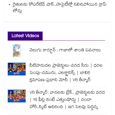
రైతులకు కోపరేటివ్ షాక్..సొసైటీల్లో నిలిచిపోయిన క్రాప్
లోన్లు
Latest Videos
వెలుగు కార్టూన్ : గాజాలో శాంతి పవనాలు
నీటిపారుదల ప్రాజెక్టులు-వరద నీరు | ధరల
పెంపు-చమురు, ఎలక్ట్రానిక్స్ | బాలిక
క్షమాపణ-ప్రధాని మోదీ | V6 తీన్మార్
V6 తీన్మార్: వానలకు బ్రేక్.. ప్రాజెక్టులకు వరద
| 16 ఫీట్ల కంటే ఎత్తుండొద్దు | చందా
చోరీ..స్కిట్ అదిరింది | ఇగ సెలవు పెద్దన్న