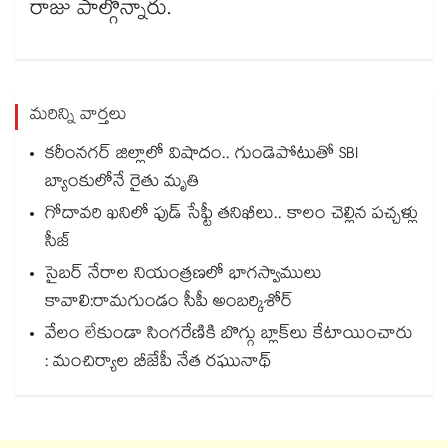
రాజు పాల్గొన్నారు.
మరిన్ని వార్తలు
కరీంనగర్ జిల్లాలో విషాదం.. గుండెపోటుతో SBI
బ్యాంకులోనే రైతు మృతి
గోదావరి ఖనిలో ఫుడ్ సేఫ్టీ తనిఖీలు.. కాలం చెల్లిన పచ్చళ్లు
సీజ్
సైబర్ నేరాల నియంత్రణలో భాగస్వాములు
కావాలి:రామగుండం సీపీ అంబర్కిశోర్‌‌‌‌‌‌‌‌‌‌‌‌‌‌‌‌
వేలం లేకుండా సింగరేణికి బొగ్గు బ్లాక్‌‌‌‌‌‌‌‌లు కేటాయించారు
: మంచిర్యాల బీజేపీ నేత రఘునాథ్