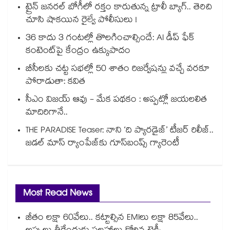
ట్రైన్ జనరల్ బోగీలో రక్తం కారుతున్న ట్రాలీ బ్యాగ్.. తెరిచి
చూసి షాకయిన రైల్వే పోలీసులు !
36 కాదు 3 గంటల్లో తొలగించాల్సిందే: AI డీప్ ఫేక్
కంటెంట్‎పై కేంద్రం ఉక్కుపాదం
బీసీలకు చట్ట సభల్లో 50 శాతం రిజర్వేషన్లు వచ్చే వరకూ
పోరాడుతా: కవిత
సీఎం విజయ్ ఆవు - మేక పథకం : అప్పట్లో జయలలిత
మాదిరిగానే..
THE PARADISE Teaser: నాని ‘ది ప్యారడైజ్‌‌’ టీజర్ రిలీజ్..
జడల్ మాస్ ర్యాంపేజ్‌కు గూస్‌బంప్స్ గ్యారెంటీ
Most Read News
జీతం లక్షా 60వేలు.. కట్టాల్సిన EMIలు లక్షా 85వేలు..