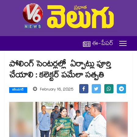
ఈ-పేపర్
పోలింగ్ సెంటర్లల్లో ఏర్పాట్లు పూర్తి
చేయాలి : కలెక్టర్ పమేలా సత్పతి
February 16, 2025
కరీంనగర్