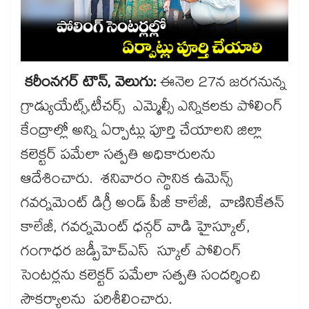
కరీంనగర్ టౌన్, వెలుగు:
ఈనెల 27న జరగనున్న
గ్రాడ్యుయేట్స్,టీచర్స్ ఎమ్మెల్సీ ఎన్నికలకు పోలింగ్
కేంద్రాల్లో అన్ని ఏర్పాట్లు పూర్తి చేయాలని జిల్లా
కలెక్టర్ పమేలా సత్పతి అధికారులను
ఆదేశించారు. శనివారం స్థానిక ఉమెన్స్
గవర్నమెంట్ డిగ్రీ అండ్ పీజీ కాలేజీ, వాణినికేతన్
కాలేజీ, గవర్నమెంట్ ధన్గర్ వాడి హైస్కూల్,
గంగాధర జడ్పీహెచ్ఎస్ స్కూల్ పోలింగ్
సెంటర్లను కలెక్టర్ పమేలా సత్పతి సందర్శించి
సౌకర్యాలను పరిశీలించారు.