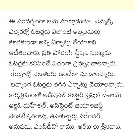
ఈ సందర్భంగా ఆమె మాట్లాడుతూ.. ఎమ్మెల్సీ
ఎన్నికల్లో ఓటర్లకు ఎలాంటి ఇబ్బందులు
కలగకుండా అన్ని ఏర్పాట్లు చేయాలని
ఆదేశించారు. ప్రతి పోలింగ్ స్టేషన్ సంఖ్యను
ఓటర్లకు కనిపించే విధంగా ప్రదర్శించాలన్నారు.
కేంద్రాల్లో వెలుతురు ఉండేలా చూడాలన్నారు.
దివ్యాంగ ఓటర్లకు తగిన ఏర్పాట్లు చేయాలన్నారు.
కార్యక్రమంలో అడిషనల్ కలెక్టర్ ప్రపుల్ దేశాయ్,
ఆర్డిఓ మహేశ్వర్, అసిస్టెంట్ జియాలజిస్ట్
వెంకటేశ్వరరావు, తహసిల్దార్లు నరేందర్,
అనుపమ, ఎంపీడీవో రాము, ఆర్ఐ లు శ్రీనివాస్,