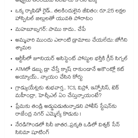
అప్పులు తీరేందుకు సలహాలు కోరిన టెక్కీ
ఒక్క ర్యాపిడో రైడ్.. తలకిందులైన జీవితం: రూ.25 లక్షల
హాస్పిటల్ బిల్లులతో యువతి పోరాటం
మహబూబ్నగర్: పాము కాదు.. చేపే
అమ్మవారి ముందు ఎలాంటి డ్రామాలు చేయలేదు: జోగిని
శ్యామల
ఆర్టీసీలో జూనియర్ అసిస్టెంట్‌‌ పోస్టుల భర్తీకి గ్రీన్‌‌ సిగ్నల్
ATMలో డబ్బు డ్రా చేస్తే క్యాష్ రాకుండానే అకౌంట్లో కట్
అయ్యాయ్.. న్యాయం చేసిన కోర్టు
గ్రాడ్యుయేట్లకు శుభవార్త.. TCS, విప్రో, ఇన్ఫోసిస్, టెక్
మహీంద్రా, హెచ్సీఎల్ ఏం చేస్తున్నాయంటే?
ప్రేమకు తండ్రి అడ్డుపడుతున్నాడని పోలీస్ స్టేషన్⁪కు
రాజేంద్ర నగర్ ఎమ్మెల్యే కొడుకు !
నేరడిగొండలో సినీ జాతర..ప్రకృతి ఒడిలో విశ్వక్ సేన్
సినిమా షూటింగ్