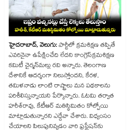
హైదరాబాద్, వెలుగు:
పార్టీలో క్రమశిక్షణ తప్పితే
ఎవరినైనా ఉపేక్షించేది లేదని కాంగ్రెస్​క్రమశిక్షణ
కమిటీ చైర్మన్​మల్లు రవి అన్నారు. తెలంగాణ
దేశానికే ఆదర్శంగా నిలుస్తోందని, కేరళ,
తమిళనాడు లాంటి రాష్ట్రాలు మన పథకాలను
పరిశీలిస్తున్నాయని పేర్కొన్నారు. ఓటమి తర్వాత
హరీశ్​రావు, కేటీఆర్ మతిస్థిమితం కోల్పోయి
మాట్లాడుతున్నారని ఎద్దేవా చేశారు. విధ్వంసం
చేయాలని పిలుపునివ్వడం వారి ఫ్రస్ట్రేషన్‌‌కు