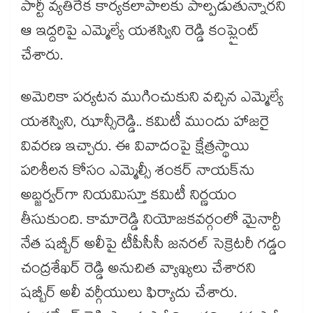
పార్టీ వ్యతిరేక కార్యకలాపాలకు పాల్పడుతున్నారని
ఆ ఇద్దరిపై ఎమ్మెల్యే యశస్విని రెడ్డి కంప్లైంట్​
చేశారు.
అమెరికా పర్యటన ముగించుకుని వచ్చిన ఎమ్మెల్యే
యశస్విని, ఝాన్సీరెడ్డి.. కమిటీ ముందు హాజరై
వివరణ ఇచ్చారు. ఈ వివాదంపై క్షేత్రస్థాయి
పరిశీలన కోసం ఎమ్మెల్సీ శంకర్ నాయక్‌‌ను
అబ్జర్వర్‌‌గా నియమిస్తూ కమిటీ నిర్ణయం
తీసుకుంది. కామారెడ్డి నియోజకవర్గంలో మైనార్టీ
నేత షబ్బీర్ అలీపై టీపీసీసీ జనరల్ సెక్రెటరీ గడ్డం
చంద్రశేఖర్ రెడ్డి అనుచిత వ్యాఖ్యలు చేశారని
షబ్బీర్ అలీ వర్గీయులు ఫిర్యాదు చేశారు.