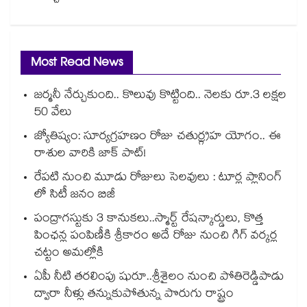
Most Read News
జర్మనీ నేర్చుకుంది.. కొలువు కొట్టింది.. నెలకు రూ.3 లక్షల
50 వేలు
జ్యోతిష్యం: సూర్యగ్రహణం రోజు చతుర్గ్రహ యోగం.. ఈ
రాశుల వారికి జాక్ పాట్!
రేపటి నుంచి మూడు రోజులు సెలవులు : టూర్ల ప్లానింగ్
లో సిటీ జనం బిజీ
పంద్రాగస్టుకు 3 కానుకలు..స్మార్ట్ రేషన్కార్డులు, కొత్త
పింఛన్ల పంపిణీకి శ్రీకారం అదే రోజు నుంచి గిగ్ వర్కర్ల
చట్టం అమల్లోకి
ఏపీ నీటి తరలింపు షురూ..శ్రీశైలం నుంచి పోతిరెడ్డిపాడు
ద్వారా నీళ్లు తన్నుకుపోతున్న పొరుగు రాష్ట్రం