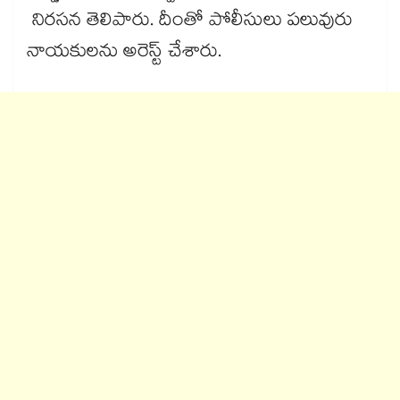
నిరసన తెలిపారు. దీంతో పోలీసులు పలువురు
నాయకులను అరెస్ట్ చేశారు.