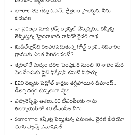
BRS భారీ ఆర్థిక సాయం
జూరాల 32 గేట్లు ఓపెన్.. శ్రీశైలం ప్రాజెక్టుకు నీరు
విడుదల
నా వైకల్యం చూసి రైడ్స్ క్యాన్సిల్ చేస్తున్నరు.. కన్నీళ్లు
తెప్పిస్తున్న హైదరాబాద్ రాపిడో రైడర్ గాథ
మిడిల్‌క్లాస్‌ని కలవరపెడుతున్న గోల్డ్ ర్యాలీ.. శనివారం
గ్రాముకు ఎంత పెరిగిందంటే?
త్వరలోనే మద్యం ధ‌‌ర‌‌ల పెంపు!..8 నుంచి 10 శాతం మేర
పెంచేందుకు ప్రైస్ ఫిక్సేష‌‌న్ క‌‌మిటీ సిఫార్సు
E20 దెబ్బకు పెట్రోల్ కార్లకు తగ్గిపోయిన డిమాండ్..
డీలర్ల దగ్గర కుప్పలుగా స్టాక్
ఎస్సారెస్పీపై ఆశలు..80 టీఎంసీలకు గాను
రిజర్వాయర్‌‌‌‌‌‌‌‌‌‌‌‌‌‌‌‌లో 40 టీఎంసీల నీరు
Samantha: కన్నీళ్లు పెట్టుకున్న సమంత.. వైరల్ వీడియో
చూసి ఫ్యాన్స్ ఎమోషనల్!