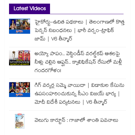
Latest Videos
హైకోర్టు-ఉచిత పథకాలు | తెలంగాణలో కొత్త
పెన్షన్ నిబంధనలు | భారీ వర్షం-ట్రాఫిక్
జామ్ | V6 తీన్మార్
అయ్యో పాపం.. వెస్టిండీస్ వరల్డ్‌కప్ ఆశలపై
నీళ్లు చల్లిన ఆఫ్ఘన్.. క్వాలిఫికేషన్ రేసులో మళ్లీ
గందరగోళం!
గిగ్ వర్కర్ల సమ్మె వాయిదా | విడాకుల కేసును
ఉపసంహరించుకున్న సీఎం విజయ్ భార్య |
మోదీ విదేశీ పర్యటనలు | V6 తీన్మార్
వెలుగు కార్టూన్ : గాజాలో శాంతి పవనాలు