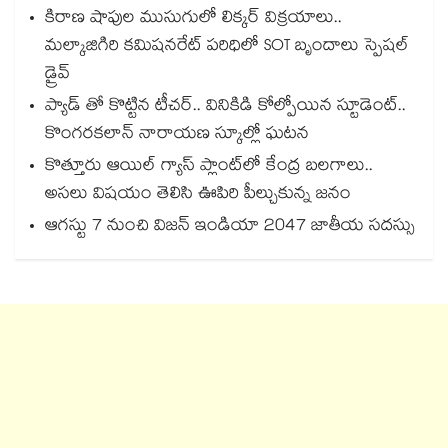
కిరాణ షాపుల ముసుగులో లిక్కర్ విక్రయాలు..
మల్కాజిగిరి కమిషనరేట్ పరిధిలో SOT బృందాలు స్పెషల్
డ్రైవ్
ప్యాడ్ తో కొట్టిన టీచర్‌‌.. వినికిడి కోల్పోయిన స్టూడెంట్..
కొంగరకలాన్ నారాయణ స్కూల్లో ఘటన
కొత్తూరు ఆయిల్ గ్యాస్⁪ ప్లాంట్⁫లో కేంద్ర బలగాలు..
అసలు విషయం తెలిసి ఊపిరి పీల్చుకున్న జనం
ఆగస్టు 7 నుంచి విజన్ ఇండియా 2047 జాతీయ సదస్సు