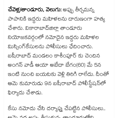
చేవెళ్ల/తాండూరు, వెలుగు:
అప్పు తీర్చమన్న
పాపానికి ఇద్దరు మహిళలను దారుణంగా హత్య
చేశారు. వికారాబాద్​జిల్లా తాండూరు
నియోజకవర్గంలో నమోదైన ఇద్దరు మహిళల
మిస్సింగ్​కేసులను పోలీసులు ఛేదించారు.
బషీరాబాద్ మండలం కాశీంపూర్ కు చెందిన
అంగన్ వాడీ ఆయా అబేదా బేగం(60) మే 5న
ఇంటి నుంచి బయటకు వెళ్లి తిరిగి రాలేదు. దీంతో
ఆమె కుమారుడు 9న బషీరాబాద్ పోలీస్టేషన్​లో
ఫిర్యాదు చేశాడు.
కేసు నమోదు చేసి దర్యాప్తు చేపట్టిన పోలీసులు..