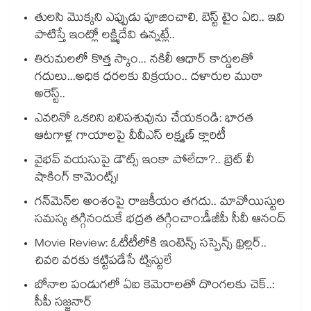
తులసి మొక్కని ఎప్పుడు పూజించాలి, బెస్ట్ టైం ఏది.. ఇవి
పాటిస్తే ఇంట్లో లక్ష్మిదేవి ఉన్నట్లే..
తిరుమలలో కొత్త స్కాం... నకిలీ ఆధార్ కార్డులతో
గదులు...అధిక ధరలకు విక్రయం.. దళారుల ముఠా
అరెస్ట్..
ఎవరినో ఒకరిని బలిపశువును చేయకండి: భారత
ఆటగాళ్ల గాయాలపై వీవీఎస్ లక్ష్మణ్ క్లారిటీ
వైభవ్ వయసుపై డౌట్స్ ఇంకా పోలేదా?.. బ్రెట్ లీ
షాకింగ్ కామెంట్స్!
గన్⁭మెన్⁭ల అంశంపై రాజకీయం తగదు.. మావోయిస్టుల
సమస్య తగ్గినందుకే భద్రత తగ్గించాం:డీజీపీ సీవీ ఆనంద్
Movie Review: ఓటీటీలోకి ఇంటెన్స్ సస్పెన్స్ థ్రిల్లర్..
చివరి వరకు కట్టిపడేసే ట్విస్టులే
బోనాల పండుగలో ఏఐ కెమెరాలతో దొంగలకు చెక్..:
సీపీ సజ్జనార్