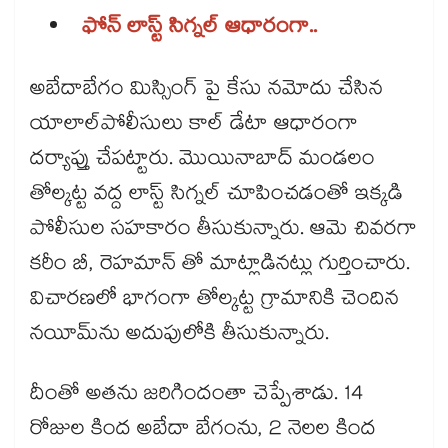
ఫోన్ ​లాస్ట్ ​సిగ్నల్ ​ఆధారంగా..
అబేదాబేగం మిస్సింగ్ పై కేసు నమోదు చేసిన
యాలాల్​పోలీసులు కాల్ డేటా ఆధారంగా
దర్యాప్తు చేపట్టారు. మొయినాబాద్ మండలం
తోల్కట్ట వద్ద లాస్ట్ సిగ్నల్ చూపించడంతో ఇక్కడి
పోలీసుల సహకారం తీసుకున్నారు. ఆమె చివరగా
కరీం బీ, రెహమాన్ తో మాట్లాడినట్లు గుర్తించారు.
విచారణలో భాగంగా తోల్కట్ట గ్రామానికి చెందిన
నయీమ్​ను అదుపులోకి తీసుకున్నారు.
దీంతో అతను జరిగిందంతా చెప్పేశాడు. 14
రోజుల కింద అబేదా బేగంను, 2 నెలల కింద