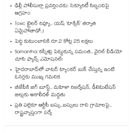
ఢిల్లీ పోలీసుల్లా ప్రవర్తించకు: సెక్యూరిటీ సిబ్బందిపై
ఆగ్రహం
Toxic ట్రైలర్ రివ్యూ.. యష్ ‘టాక్సిక్’ తర్వాత
ఏమైపోతాడో..!
పెద్ది కుటుంబానికి రూ.2 కోట్ల 25 లక్షలు
Samantha: కన్నీళ్లు పెట్టుకున్న సమంత.. వైరల్ వీడియో
చూసి ఫ్యాన్స్ ఎమోషనల్!
హైదరాబాద్⁪లో వాటర్ ట్యాంకర్ బుక్ చేస్తున్న ఇంటి
ఓనర్లకు ముఖ్య గమనిక
బీజేపీకి బిగ్ బూస్ట్.. మహిళా రిజర్వేషన్, డీలిమిటేషన్
బిల్లుకు అకాలీదళ్ మద్దతు
ప్రతి పల్లెకూ ఆర్టీసీ బస్సు..బస్సులు రాని గ్రామాలపై..
రాష్ట్రవ్యాప్తంగా సర్వే