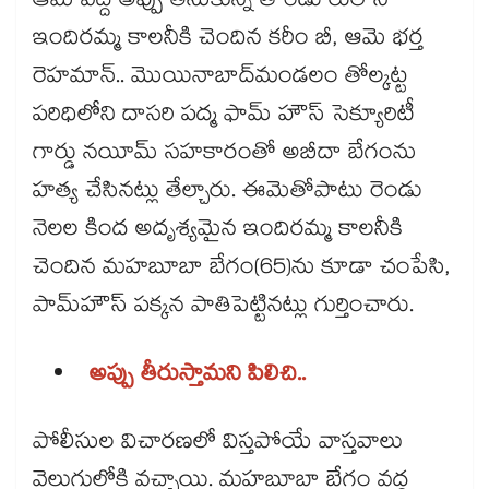
ఆమె వద్ద అప్పు తీసుకున్న తాండూరులోని
ఇందిరమ్మ కాలనీకి చెందిన కరీం బీ, ఆమె భర్త
రెహమాన్.. మొయినాబాద్​మండలం తోల్కట్ట
పరిధిలోని దాసరి పద్మ ఫామ్ హౌస్ సెక్యూరిటీ
గార్డు నయీమ్ సహకారంతో అబీదా బేగంను
హత్య చేసినట్లు తేల్చారు. ఈమెతోపాటు రెండు
నెలల కింద అదృశ్యమైన ఇందిరమ్మ కాలనీకి
చెందిన మహబూబా బేగం(65)ను కూడా చంపేసి,
పామ్​హౌస్ పక్కన పాతిపెట్టినట్లు గుర్తించారు.
అప్పు తీరుస్తామని పిలిచి..
పోలీసుల విచారణలో విస్తపోయే వాస్తవాలు
వెలుగులోకి వచ్చాయి. మహబూబా బేగం వద్ద