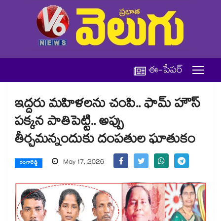
ఈ-పేపర్
ఇద్దరు మహిళలను చంపి.. ఫామ్ హౌస్
పక్కన పాతిపెట్టి.. అప్పు
తీర్చమన్నందుకు దంపతుల ఘాతుకం
May 17, 2026
రంగారెడ్డి