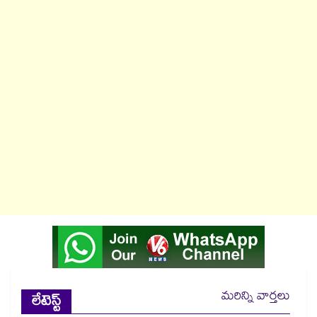
మరిన్ని వార్తలు
లేటెస్ట్