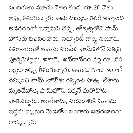
నిందితులు మూడు నెలల కింద రూ.20 వేలు
అప్పు తీసుకున్నారు. ఆమె డబ్బులు తిరిగి ఇవ్వాలని
అడగడంతో ఇస్తామని చెప్పి, తోల్కట్టలోని ఫామ్​
హౌస్​కు పిలిపించారు. సెక్యూరిటీ గార్డు నయీమ్​
సహకారంతో ఆమెను చంపేసి ఫామ్​హౌస్ పక్కన
పూడ్చిపెట్టారు. అలాగే, అబేదాబేగం వద్ద రూ.1.50
లక్షలు అప్పు తీసుకున్నారు. ఆమెను కూడా ఇలాగే
నమ్మించి ఫామ్ హౌస్​కు రప్పించి హత్య చేశారు.
మృతదేహాన్ని ఫామ్​హౌస్​ పక్కనే మరోచోట
పాతిపెట్టారు. అంతేకాదు, చంపడానికి ముందు
ఇద్దరు మృతుల మెడలోని బంగారు ఆభరణాలను
లాక్కున్నారు.