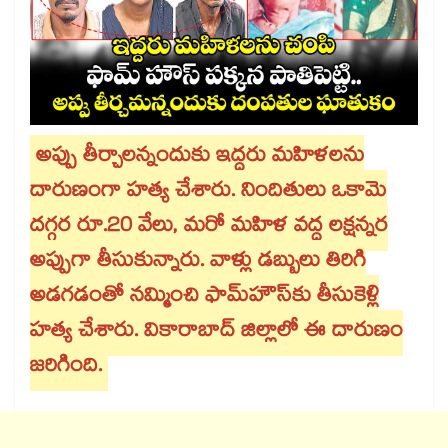
అప్పు తీర్చాలన్నందుకు ఇద్దరు మహిళలను
దారుణంగా హత్య చేశారు. నిందితులు ఒకామె
దగ్గర రూ.20 వేలు, మరో మహిళ వద్ద లక్షన్నర
అప్పుగా తీసుకున్నారు. వాళ్లు డబ్బులు తిరిగి
అడగడంతో నమ్మించి ఫామ్​హౌస్​కు తీసుకెళ్లి
హత్య చేశారు. వికారాబాద్​ జిల్లాలో ఈ దారుణం
జరిగింది.