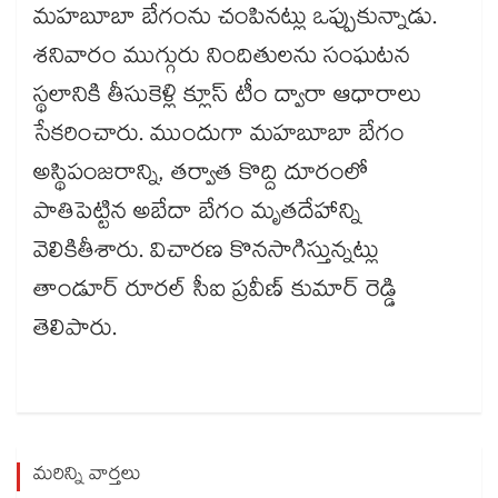
మహబూబా బేగంను చంపినట్లు ఒప్పుకున్నాడు.
శనివారం ముగ్గురు నిందితులను సంఘటన
స్థలానికి తీసుకెళ్లి క్లూస్ టీం ద్వారా ఆధారాలు
సేకరించారు. ముందుగా మహబూబా బేగం
అస్థిపంజరాన్ని, తర్వాత కొద్ది దూరంలో
పాతిపెట్టిన అబేదా బేగం మృతదేహాన్ని
వెలికితీశారు. విచారణ కొనసాగిస్తున్నట్లు
తాండూర్ రూరల్ సీఐ ప్రవీణ్ కుమార్ రెడ్డి
తెలిపారు.
మరిన్ని వార్తలు