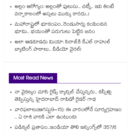
అల్లం ఆరోగ్యం: అల్లంతో పులుసు.. చట్నీ.. ఇవి తింటే
వర్షాకాలంలో అస్సలు ముక్కు కారదు..!
మహారాష్ట్రలో భూకంపం..రెండుసార్లు కంపించిన
భూమి.. భయంతో పరుగులు పెట్టిన జనం
అలా ఆడకూడదు మియా: సిరాజ్‌కి కేఎల్ రాహుల్
బ్యాటింగ్ పాఠాలు.. వీడియో వైరల్!
Most Read News
నా వైకల్యం చూసి రైడ్స్ క్యాన్సిల్ చేస్తున్నరు.. కన్నీళ్లు
తెప్పిస్తున్న హైదరాబాద్ రాపిడో రైడర్ గాథ
వారఫలాలు(ఆగస్టు9–15): ఈ వారంలోనే సూర్యగ్రహణం
.. ఏ రాశి వారికి ఎలా ఉంటుంది!
పడిక్కల్‌‌ ప్రతాపం..ఇండియా తొలి ఇన్నింగ్స్‌‌లో 357/6