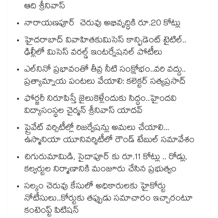
ఆది శ్రీనివాస్
నారాయణపూర్ చెరువు అభివృద్ధికి రూ.20 కోట్లు
హైదరాబాద్ వివాహితకుమిసెస్ కాన్ఫిడెంట్ టైటిల్..
ఢిల్లీలో మిసెస్ వరల్డ్ ఇంటర్నేషనల్ పోటీలు
ఎల్‌‌‌‌‌‌‌‌నినో ప్రభావంతో తీవ్ర నీటి సంక్షోభం..వరి వద్దు..
ప్రత్యామ్నాయ పంటలు వేయాలి: కలెక్టర్ సత్యప్రసాద్
ఫోర్జరీ నిరూపిస్తే జైలుకెళ్లేందుకు సిద్ధం..హైందవి
విద్యాసంస్థల చైర్మన్ శ్రీనివాస్ యాదవ్
ప్రైవేట్ వర్సిటీల్లో రిజర్వేషన్లు అమలు చేయాలి...
ఉస్మానియా యూనివర్శిటీలో రౌండ్ టేబుల్ సమావేశం
చిగురుమామిడి, సైదాపూర్ కు రూ.11 కోట్లు .. రోడ్లు,
కల్వర్టుల నిర్మాణానికి మంజూరు చేసిన ప్రభుత్వం
సల్కం చెరువు కేసులో అధికారులకు హైకోర్టు
నోటీసులు..కోర్టుకు తప్పుడు సమాచారం ఇచ్చారంటూ
కంటెంప్ట్ పిటిషన్‌‌