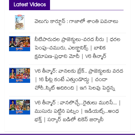
Latest Videos
వెలుగు కార్టూన్ : గాజాలో శాంతి పవనాలు
నీటిపారుదల ప్రాజెక్టులు-వరద నీరు | ధరల
పెంపు-చమురు, ఎలక్ట్రానిక్స్ | బాలిక
క్షమాపణ-ప్రధాని మోదీ | V6 తీన్మార్
V6 తీన్మార్: వానలకు బ్రేక్.. ప్రాజెక్టులకు వరద
| 16 ఫీట్ల కంటే ఎత్తుండొద్దు | చందా
చోరీ..స్కిట్ అదిరింది | ఇగ సెలవు పెద్దన్న
V6 తీన్మార్ : వానలొచ్చే...రైతులు మురిసే... |
ముసురు పట్టిన పట్నం | ఇడియట్స్...అంధ
భక్త్ | సర్కార్ బడిలో చికెన్ బిర్యానీ