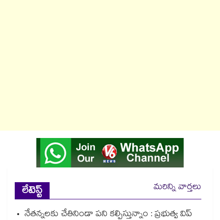
మరిన్ని వార్తలు
లేటెస్ట్
నేతన్నలకు చేతినిండా పని కల్పిస్తున్నాం : ప్రభుత్వ విప్