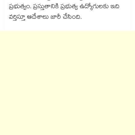
ప్రభుత్వం. ప్రస్తుతానికి ప్రభుత్వ ఉద్యోగులకు ఇది
వర్తిస్తూ ఆదేశాలు జారీ చేసింది.