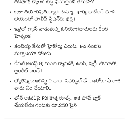
తనిఖీల్లో క్వాలిటీ టెస్ట్ ఫెయిలైంది తెలుసా?
ఇలా తయారవుతున్నారేంటమ్మా.. భార్య చాటింగ్ చూసి
భయంతో పోలీస్ స్టేషన్⁫కు భర్త !
ఇళ్లలో గ్యాస్ వాడుతున్న వినియోగదారులకు కీలక
హెచ్చరిక
కంటెంప్ట్ కేసులో హైకోర్టు ఎదుట.. IAS సందీప్
సుల్తానియా హాజరు
రేపటి (ఆగస్ట్ 8) నుంచి ర్యాపిడో, ఉబర్, స్విగ్గీ, జొమాటో,
బ్లింకిట్ బంద్ !
జ్యోతిష్యం: ఆగస్టు 9 చాలా పవర్ఫుల్ డే .. ఆరోజు ఏ రాశి
వారు ఏం చేయాలి..
లోన్ రికవరీపై RBI కొత్త రూల్స్.. ఇక ఫోన్ బ్లాక్
చేయలేరు! గంటకు రూ.250 ఫైన్