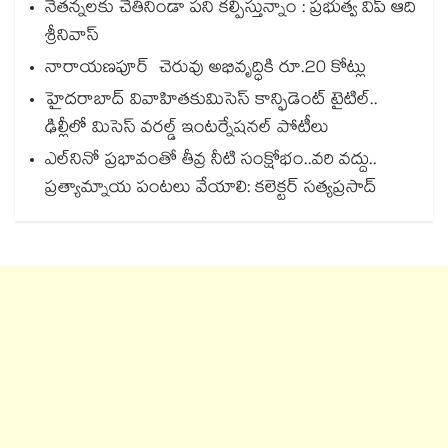
నేతన్నలకు చేతినిండా పని కల్పిస్తున్నాం : ప్రభుత్వ విప్ ఆది
శ్రీనివాస్
నారాయణపూర్ చెరువు అభివృద్ధికి రూ.20 కోట్లు
హైదరాబాద్ వివాహితకుమిసెస్ కాన్ఫిడెంట్ టైటిల్..
ఢిల్లీలో మిసెస్ వరల్డ్ ఇంటర్నేషనల్ పోటీలు
ఎల్‌‌‌‌‌‌‌‌నినో ప్రభావంతో తీవ్ర నీటి సంక్షోభం..వరి వద్దు..
ప్రత్యామ్నాయ పంటలు వేయాలి: కలెక్టర్ సత్యప్రసాద్