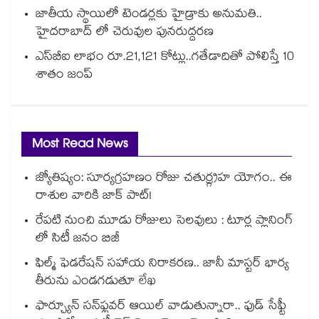
జాతీయ స్థాయిలో టెండర్లకు హైడ్రాకు అనుమతి..
హైదరాబాద్ లో చెరువుల పునరుద్దరణ
ఎస్‌‌‌‌‌‌‌‌బీఐ లాభం రూ.21,121 కోట్లు..గతేడాదితో పోలిస్తే 10
శాతం జంప్
Most Read News
జ్యోతిష్యం: సూర్యగ్రహణం రోజు చతుర్గ్రహ యోగం.. ఈ
రాశుల వారికి జాక్ పాట్!
రేపటి నుంచి మూడు రోజులు సెలవులు : టూర్ల ప్లానింగ్
లో సిటీ జనం బిజీ
ఫిల్మ్ ఫెడరేషన్ సహాయ నిరాకరణ.. జానీ మాస్టర్ భార్య
తీరును ఎండగడుతూ లేఖ
ఫార్చ్యూన్ సన్‌ఫ్లవర్ ఆయిల్ వాడుతున్నారా.. ఫుడ్ సేఫ్టీ