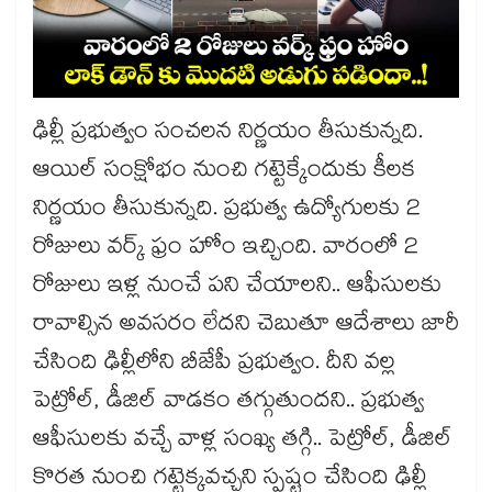
ఢిల్లీ ప్రభుత్వం సంచలన నిర్ణయం తీసుకున్నది.
ఆయిల్ సంక్షోభం నుంచి గట్టెక్కేందుకు కీలక
నిర్ణయం తీసుకున్నది. ప్రభుత్వ ఉద్యోగులకు 2
రోజులు వర్క్ ఫ్రం హోం ఇచ్చింది. వారంలో 2
రోజులు ఇళ్ల నుంచే పని చేయాలని.. ఆఫీసులకు
రావాల్సిన అవసరం లేదని చెబుతూ ఆదేశాలు జారీ
చేసింది ఢిల్లీలోని బీజేపీ ప్రభుత్వం. దీని వల్ల
పెట్రోల్, డీజిల్ వాడకం తగ్గుతుందని.. ప్రభుత్వ
ఆఫీసులకు వచ్చే వాళ్ల సంఖ్య తగ్గి.. పెట్రోల్, డీజిల్
కొరత నుంచి గట్టెక్కవచ్చని స్పష్టం చేసింది ఢిల్లీ