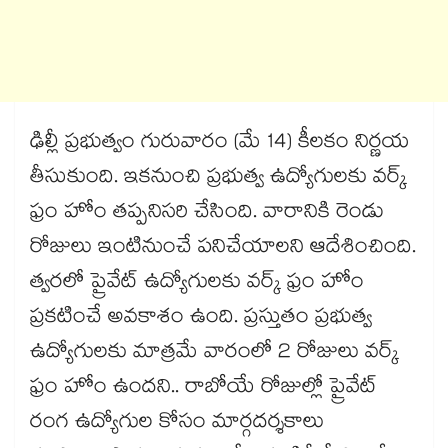
ఢిల్లీ ప్రభుత్వం గురువారం (మే 14) కీలకం నిర్ణయ
తీసుకుంది. ఇకనుంచి ప్రభుత్వ ఉద్యోగులకు వర్క్
ఫ్రం హోం తప్పనిసరి చేసింది. వారానికి రెండు
రోజులు ఇంటినుంచే పనిచేయాలని ఆదేశించింది.
త్వరలో ప్రైవేట్ ఉద్యోగులకు వర్క్ ఫ్రం హోం
ప్రకటించే అవకాశం ఉంది. ప్రస్తుతం ప్రభుత్వ
ఉద్యోగులకు మాత్రమే వారంలో 2 రోజులు వర్క్
ఫ్రం హోం ఉందని.. రాబోయే రోజుల్లో ప్రైవేట్
రంగ ఉద్యోగుల కోసం మార్గదర్శకాలు