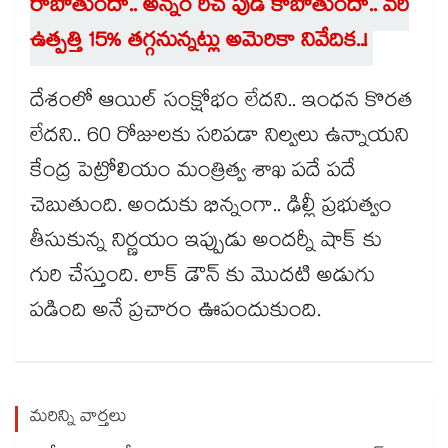
రాబోతుందా.. అన్నం రిచ్ ఫుడ్ కాబోతుందా.. వరి
ఉత్పత్తి 15% తగ్గనున్నట్లు అమెరికా నివేదిక..!
దేశంలో ఆయిల్ సంక్షోభం లేదని.. ఇంధన కొరత
లేదని.. 60 రోజులకు సరిపడా నిల్వలు ఉన్నాయని
కేంద్ర పెట్రోలియం మంత్రిత్వ శాఖ పదే పదే
చెబుతుంది. అందుకు భిన్నంగా.. ఢిల్లీ ప్రభుత్వం
తీసుకున్న నిర్ణయం ఇప్పుడు అందర్నీ షాక్ కు
గురి చేస్తుంది. లాక్ డౌన్ కు మొదటి అడుగు
పడింది అనే ప్రచారం ఊపందుకుంది.
మరిన్ని వార్తలు