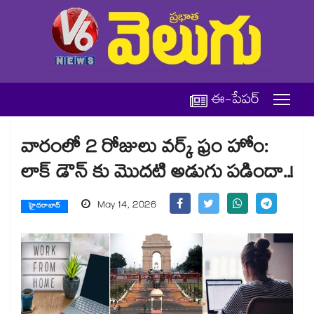
ఈ-పేపర్
వారంలో 2 రోజులు వర్క్ ఫ్రం హోం:
లాక్ డౌన్ కు మొదటి అడుగు పడిందా..!
May 14, 2026
హైదరాబాద్