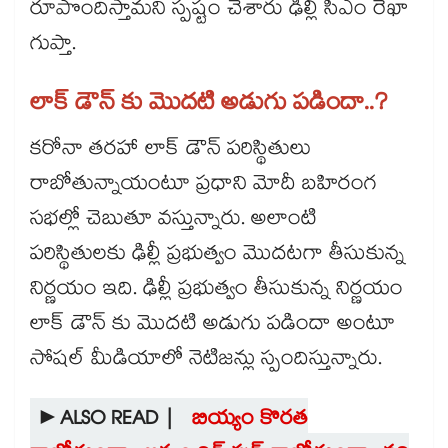
రూపొందిస్తామని స్పష్టం చేశారు ఢిల్లీ సీఎం రేఖా
గుప్తా.
లాక్ డౌన్ కు మొదటి అడుగు పడిందా..?
కరోనా తరహా లాక్ డౌన్ పరిస్థితులు
రాబోతున్నాయంటూ ప్రధాని మోదీ బహిరంగ
సభల్లో చెబుతూ వస్తున్నారు. అలాంటి
పరిస్థితులకు ఢిల్లీ ప్రభుత్వం మొదటగా తీసుకున్న
నిర్ణయం ఇది. ఢిల్లీ ప్రభుత్వం తీసుకున్న నిర్ణయం
లాక్ డౌన్ కు మొదటి అడుగు పడిందా అంటూ
సోషల్ మీడియాలో నెటిజన్లు స్పందిస్తున్నారు.
►ALSO READ |
బియ్యం కొరత