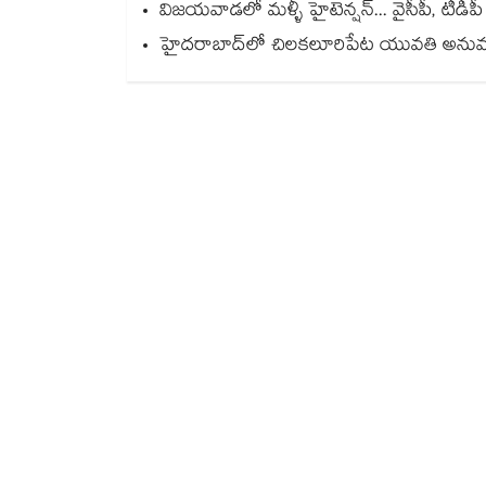
విజయవాడలో మళ్ళీ హైటెన్షన్... వైసీపీ, టీడీప
హైదరాబాద్‌లో చిలకలూరిపేట యువతి అనుమ