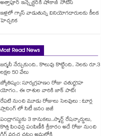
అత్తాపూర్ ఇన్స్పెక్టర్‎కి షోకాజ్ నోటీస్
ఇళ్లలో గ్యాస్ వాడుతున్న వినియోగదారులకు కీలక
హెచ్చరిక
Most Read News
జర్మనీ నేర్చుకుంది.. కొలువు కొట్టింది.. నెలకు రూ.3
లక్షల 50 వేలు
జ్యోతిష్యం: సూర్యగ్రహణం రోజు చతుర్గ్రహ
యోగం.. ఈ రాశుల వారికి జాక్ పాట్!
రేపటి నుంచి మూడు రోజులు సెలవులు : టూర్ల
ప్లానింగ్ లో సిటీ జనం బిజీ
పంద్రాగస్టుకు 3 కానుకలు..స్మార్ట్ రేషన్కార్డులు,
కొత్త పింఛన్ల పంపిణీకి శ్రీకారం అదే రోజు నుంచి
గిగ్ వర్కర్ల చట్టం అమల్లోకి