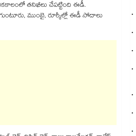
ఏకకాలంలో తనిఖీలు చేపట్టింది ఈడీ.
లీ, గుంటూరు, ముంబై, రూర్కీల్లో ఈడీ సోదాలు