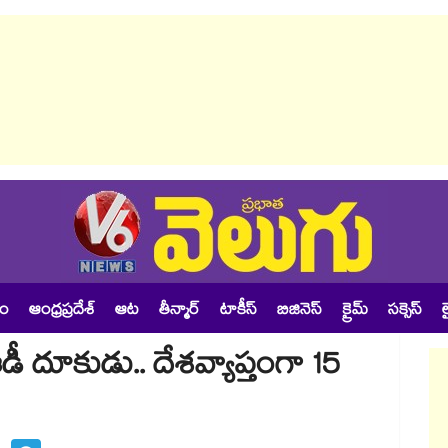
శం
ఆంధ్రప్రదేశ్
ఆట
తీన్మార్
టాకీస్
బిజినెస్
క్రైమ్
సక్సెస్
ల
 ఈడీ దూకుడు.. దేశవ్యాప్తంగా 15