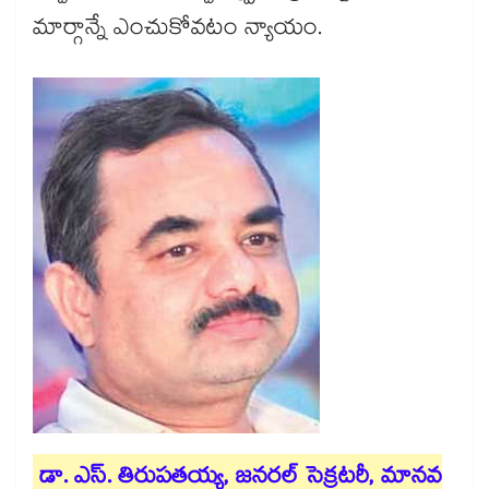
మార్గాన్నే ఎంచుకోవటం న్యాయం.
డా. ఎస్. తిరుపతయ్య, జనరల్​ సెక్రటరీ, మానవ