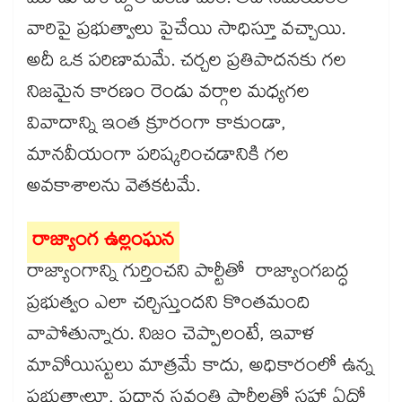
మూడు దశాబ్దాల పరిణామం. అదే సమయంలో
వారిపై ప్రభుత్వాలు పైచేయి సాధిస్తూ వచ్చాయి.
అదీ ఒక పరిణామమే. చర్చల ప్రతిపాదనకు గల
నిజమైన కారణం రెండు వర్గాల మధ్యగల
వివాదాన్ని ఇంత క్రూరంగా కాకుండా,
మానవీయంగా పరిష్కరించడానికి గల
అవకాశాలను వెతకటమే.
రాజ్యాంగ ఉల్లంఘన
రాజ్యాంగాన్ని గుర్తించని పార్టీతో రాజ్యాంగబద్ధ
ప్రభుత్వం ఎలా చర్చిస్తుందని కొంతమంది
వాపోతున్నారు. నిజం చెప్పాలంటే, ఇవాళ
మావోయిస్టులు మాత్రమే కాదు, అధికారంలో ఉన్న
ప్రభుత్వాలూ, ప్రధాన స్రవంతి పార్టీలతో సహా ఏదో