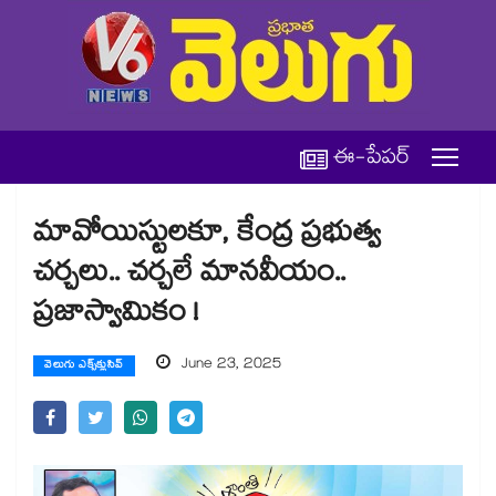
ఈ-పేపర్
మావోయిస్టులకూ, కేంద్ర ప్రభుత్వ
చర్చలు.. చర్చలే మానవీయం..
ప్రజాస్వామికం !
June 23, 2025
వెలుగు ఎక్స్‌క్లుసివ్