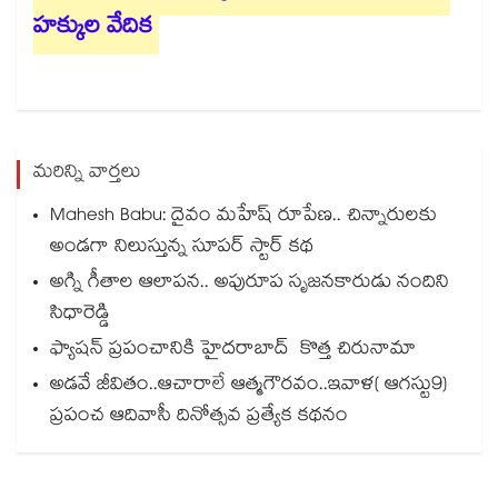
హక్కుల వేదిక
మరిన్ని వార్తలు
Mahesh Babu: దైవం మహేష్ రూపేణ.. చిన్నారులకు
అండగా నిలుస్తున్న సూపర్ స్టార్ కథ
అగ్ని గీతాల ఆలాపన.. అపురూప సృజనకారుడు నందిని
సిధారెడ్డి
ఫ్యాషన్ ప్రపంచానికి హైదరాబాద్ కొత్త చిరునామా
అడవే జీవితం..ఆచారాలే ఆత్మగౌరవం..ఇవాళ( ఆగస్టు9)
ప్రపంచ ఆదివాసీ దినోత్సవ ప్రత్యేక కథనం