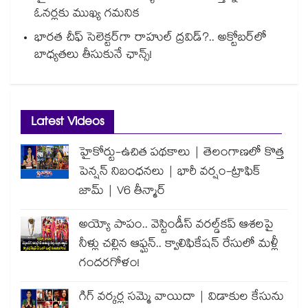
ఓనర్లకు ముఖ్య గమనిక
భారత చీఫ్ సెలెక్టర్⁬గా రాహుల్ ద్రవిడ్?.. అక్టోబర్‌లో
బాధ్యతలు తీసుకునే ఛాన్స్!
Latest Videos
హైకోర్టు-ఉచిత పథకాలు | తెలంగాణలో కొత్త
పెన్షన్ నిబంధనలు | భారీ వర్షం-ట్రాఫిక్
జామ్ | V6 తీన్మార్
అయ్యో పాపం.. వెస్టిండీస్ వరల్డ్‌కప్ ఆశలపై
నీళ్లు చల్లిన ఆఫ్ఘన్.. క్వాలిఫికేషన్ రేసులో మళ్లీ
గందరగోళం!
గిగ్ వర్కర్ల సమ్మె వాయిదా | విడాకుల కేసును