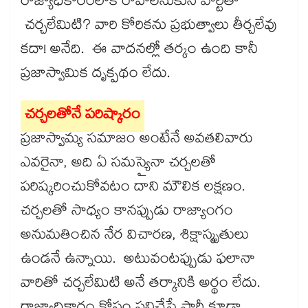
రాజ్యాధికారంలోకి రావాలనుకునే పార్టీతో
చర్చలేమిటి? వారి కోరికను ప్రభుత్వాలు తీర్చలేవు
కదా! అనేది. ఈ వాదనల్లో తర్కం ఉంది కానీ
ప్రజాస్వామిక దృక్పథం లేదు.
చర్చలతోనే పరిష్కారం
ప్రజాస్వామ్య సమాజం అంటేనే అవతలివారు
ఎవరైనా, అది ఏ సమస్యైనా చర్చలతో
పరిష్కరించుకోవటం దాని మౌలిక లక్షణం.
చర్చలతో సాధ్యం కానప్పుడు రాజ్యాంగం
అనుమతించిన నేర విచారణ, శిక్షాస్మృతులు
ఉండనే ఉన్నాయి. అటువంటప్పుడు ఫలానా
వారితో చర్చలేమిటి అనే తర్కానికి అర్థం లేదు.