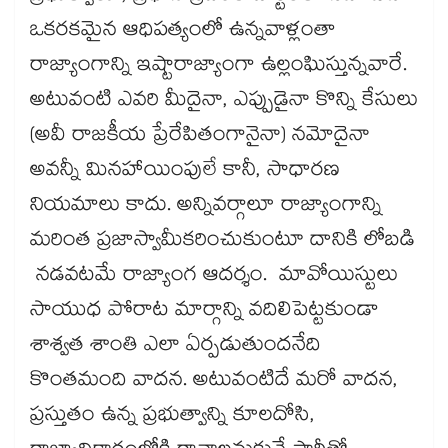
ఒకరకమైన ఆధిపత్యంలో ఉన్నవాళ్లంతా
రాజ్యాంగాన్ని ఇష్టారాజ్యాంగా ఉల్లంఘిస్తున్నవారే.
అటువంటి ఎవరి మీదైనా, ఎప్పుడైనా కొన్ని కేసులు
(అవీ రాజకీయ ప్రేరేపితంగానైనా) నమోదైనా
అవన్నీ మినహాయింపులే కానీ, సాధారణ
నియమాలు కాదు. అన్నివర్గాలూ రాజ్యాంగాన్ని
మరింత ప్రజాస్వామీకరించుకుంటూ దానికి లోబడి
నడవటమే రాజ్యాంగ ఆదర్శం. మావోయిస్టులు
సాయుధ పోరాట మార్గాన్ని వదిలిపెట్టకుండా
శాశ్వత శాంతి ఎలా ఏర్పడుతుందనేది
కొంతమంది వాదన. అటువంటిదే మరో వాదన,
ప్రస్తుతం ఉన్న ప్రభుత్వాన్ని కూలదోసి,