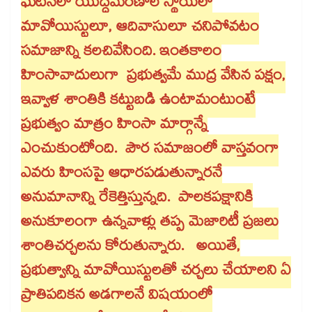
ఘటనలో యుద్ధమరణాల స్థాయిలో
మావోయిస్టులూ, ఆదివాసులూ చనిపోవటం
సమాజాన్ని కలచివేసింది. ఇంతకాలం
హింసావాదులుగా ప్రభుత్వమే ముద్ర వేసిన పక్షం,
ఇవ్వాళ శాంతికి కట్టుబడి ఉంటామంటుంటే
ప్రభుత్వం మాత్రం హింసా మార్గాన్నే
ఎంచుకుంటోంది. పౌర సమాజంలో వాస్తవంగా
ఎవరు హింసపై ఆధారపడుతున్నారనే
అనుమానాన్ని రేకెత్తిస్తున్నది. పాలకపక్షానికి
అనుకూలంగా ఉన్నవాళ్లు తప్ప మెజారిటీ ప్రజలు
శాంతిచర్చలను కోరుతున్నారు. అయితే,
ప్రభుత్వాన్ని మావోయిస్టులతో చర్చలు చేయాలని ఏ
ప్రాతిపదికన అడగాలనే విషయంలో