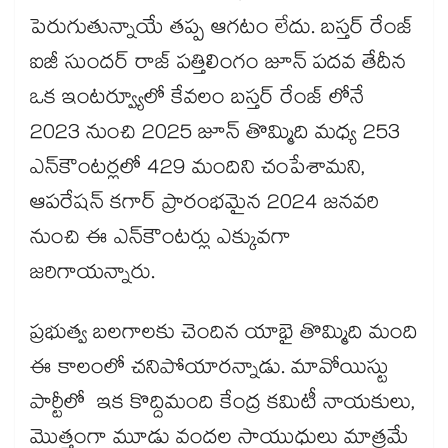
పెరుగుతున్నాయే తప్ప ఆగటం లేదు. బస్తర్ రేంజ్
ఐజీ సుందర్ రాజ్ పత్తిలింగం జూన్ పదవ తేదీన
ఒక ఇంటర్వ్యూలో కేవలం బస్తర్ రేంజ్ లోనే
2023 నుంచి 2025 జూన్ తొమ్మిది మధ్య 253
ఎన్​కౌంటర్లలో 429 మందిని చంపేశామని,
ఆపరేషన్ కగార్ ప్రారంభమైన 2024 జనవరి
నుంచి ఈ ఎన్​కౌంటర్లు ఎక్కువగా
జరిగాయన్నారు.
ప్రభుత్వ బలగాలకు చెందిన యాభై తొమ్మిది మంది
ఈ కాలంలో చనిపోయారన్నాడు. మావోయిస్టు
పార్టీలో ఇక కొద్దిమంది కేంద్ర కమిటీ నాయకులు,
మొత్తంగా మూడు వందల సాయుధులు మాత్రమే