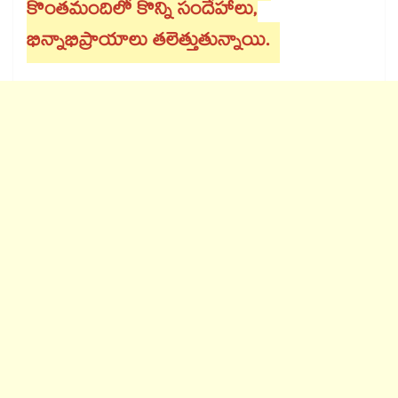
కొంతమందిలో కొన్ని సందేహాలు,
భిన్నాభిప్రాయాలు తలెత్తుతున్నాయి.