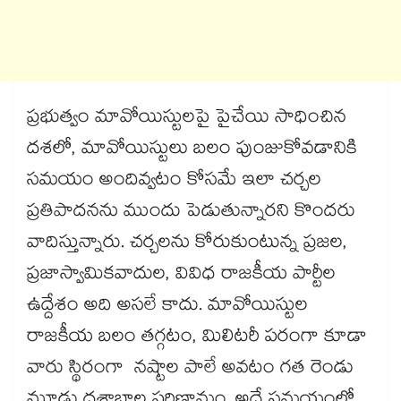
ప్రభుత్వం మావోయిస్టులపై పైచేయి సాధించిన
దశలో, మావోయిస్టులు బలం పుంజుకోవడానికి
సమయం అందివ్వటం కోసమే ఇలా చర్చల
ప్రతిపాదనను ముందు పెడుతున్నారని కొందరు
వాదిస్తున్నారు. చర్చలను కోరుకుంటున్న ప్రజల,
ప్రజాస్వామికవాదుల, వివిధ రాజకీయ పార్టీల
ఉద్దేశం అది అసలే కాదు. మావోయిస్టుల
రాజకీయ బలం తగ్గటం, మిలిటరీ పరంగా కూడా
వారు స్థిరంగా నష్టాల పాలే అవటం గత రెండు