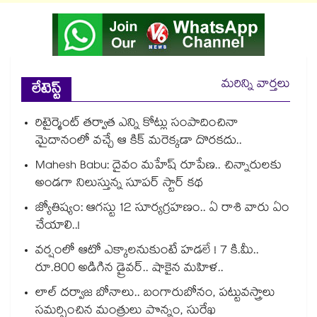
మరిన్ని వార్తలు
లేటెస్ట్
రిటైర్మెంట్ తర్వాత ఎన్ని కోట్లు సంపాదించినా
మైదానంలో వచ్చే ఆ కిక్ మరెక్కడా దొరకదు..
Mahesh Babu: దైవం మహేష్ రూపేణ.. చిన్నారులకు
అండగా నిలుస్తున్న సూపర్ స్టార్ కథ
జ్యోతిష్యం: ఆగస్టు 12 సూర్యగ్రహణం.. ఏ రాశి వారు ఏం
చేయాలి..!
వర్షంలో ఆటో ఎక్కాలనుకుంటే హడలే ! 7 కి.మీ..
రూ.800 అడిగిన డ్రైవర్.. షాకైన మహిళ..
లాల్ దర్వాజ బోనాలు.. బంగారుబోనం, పట్టువస్త్రాలు
సమర్పించిన మంత్రులు పొన్నం, సురేఖ