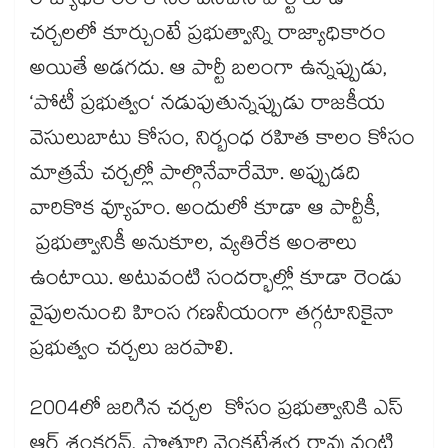
రాజ్యాధికారం కోసం పనిచేసే పార్టీ కూడా
చర్చలలో కూర్చుంటే ప్రభుత్వాన్ని రాజ్యాధికారం
అయితే అడగదు. ఆ పార్టీ బలంగా ఉన్నప్పుడు,
‘పోటీ ప్రభుత్వం‘ నడుపుతున్నప్పుడు రాజకీయ
వెసులుబాటు కోసం, నిర్బంధ రహిత కాలం కోసం
మాత్రమే చర్చల్లో పాల్గొనేవారేమో. అప్పుడది
వారికొక వ్యూహం. అందులో కూడా ఆ పార్టీకీ,
ప్రభుత్వానికీ అనుకూల, వ్యతిరేక అంశాలు
ఉంటాయి. అటువంటి సందర్భాల్లో కూడా రెండు
వైపులనుంచి హింస గణనీయంగా తగ్గటానికైనా
ప్రభుత్వం చర్చలు జరపాలి.
2004లో జరిగిన చర్చల కోసం ప్రభుత్వానికి ఎస్​
ఆర్ శంకరన్, పొత్తూరి వెంకటేశ్వర రావు వంటి