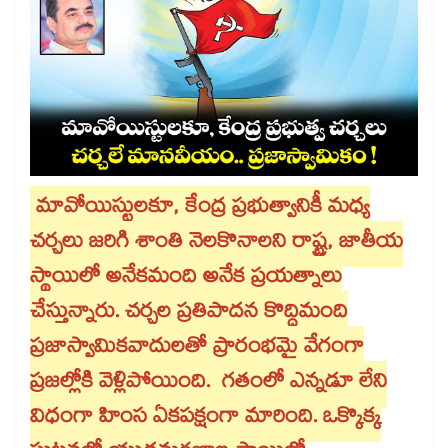
మావోయిస్టులకూ, కేంద్ర ప్రభుత్వానికీ మధ్య
చర్చలు జరిగి శాంతి నెలకొనాలని రాష్ట్ర, జాతీయ
స్థాయిలో అనేకమంది అనేక ప్రయత్నాలు
చేస్తున్నారు. చర్చల ప్రతిపాదన కొద్దిమంది
ప్రజాస్వామికవాదులతో ప్రారంభమై వేగంగా
ప్రజల్లోకి వెళ్లిపోయింది. గతంలో ఎన్నడూ లేని
విధంగా హింస ఏకపక్షంగా మారింది. ఒక్కొక్క