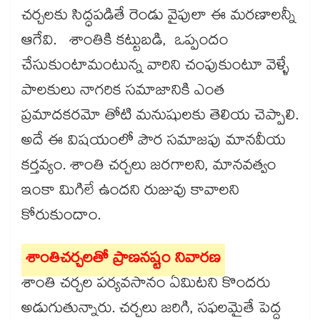
చర్చలకు సిద్ధపడితే రెండు వైపులా ఈ మరణాలన్నీ
ఆగేవి. శాంతికి కట్టుబడి, ఒప్పందం
చేసుకుంటామంటున్న వారిని చంపుకుంటూ వెళ్ళే
పాలకులు నాగరిక సమాజానికి ఎంత
ప్రమాదకరమో తోటి మనుషులకు తెలియ చెప్పాలి.
అదే ఈ విషయంలో పౌర సమాజపు మానవీయ
కర్తవ్యం. శాంతి చర్చలు జరగాలని, మానవత్వం
ఇంకా మిగిలే ఉందని రుజువు కావాలని
కోరుకుందాం.
శాంతిచర్చలతో ప్రాణనష్టం నివారణ
శాంతి చర్చల పర్యవసానం ఏమిటని కొందరు
అడుగుతున్నారు. చర్చలు జరిగి, సఫలమైతే పెద్ద