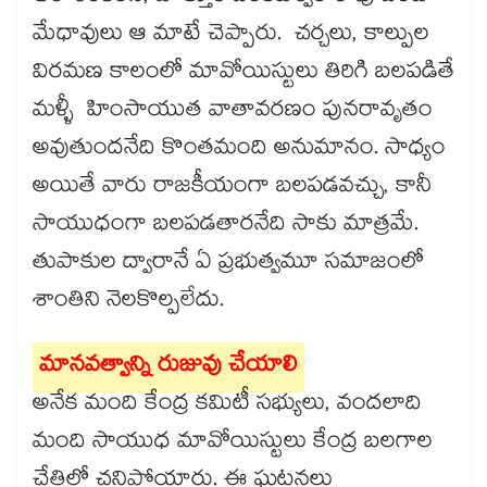
మేధావులు ఆ మాటే చెప్పారు. చర్చలు, కాల్పుల
విరమణ కాలంలో మావోయిస్టులు తిరిగి బలపడితే
మళ్ళీ హింసాయుత వాతావరణం పునరావృతం
అవుతుందనేది కొంతమంది అనుమానం. సాధ్యం
అయితే వారు రాజకీయంగా బలపడవచ్చు, కానీ
సాయుధంగా బలపడతారనేది సాకు మాత్రమే.
తుపాకుల ద్వారానే ఏ ప్రభుత్వమూ సమాజంలో
శాంతిని నెలకొల్పలేదు.
మానవత్వాన్ని రుజువు చేయాలి
అనేక మంది కేంద్ర కమిటీ సభ్యులు, వందలాది
మంది సాయుధ మావోయిస్టులు కేంద్ర బలగాల
చేతిలో చనిపోయారు. ఈ ఘటనలు