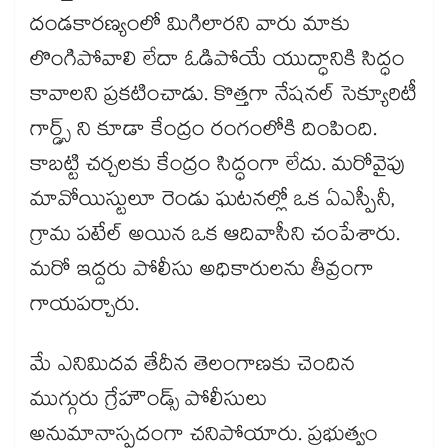
దండకారణ్యంలో మిగిలారని వారు మాకు
లొంగిపోవాలి లేదా ఓడిపోయే యుద్ధానికి సిద్ధం
కావాలని ప్రకటించాడు. కొత్తగా నేషనల్ సెక్యూరిటీ
గార్డ్స్ ని కూడా కేంద్రం రంగంలోకి దింపింది.
కాబట్టి చర్చలకు కేంద్రం సిద్ధంగా లేదు. మరోవైపు
మావోయిస్టులూ రెండు ఘటనల్లో ఒక ఏఎస్పీనీ,
గ్రామ పటేల్ అయిన ఒక ఆదివాసీని చంపేశారు.
మరో ఇద్దరు పోలీసు అధికారులను తీవ్రంగా
గాయపర్చారు.
మే ఎనిమిదవ తేదీన తెలంగాణకు చెందిన
ముగ్గురు గ్రేహౌండ్స్ పోలీసులు
అనుమానాస్పదంగా చనిపోయారు. ప్రభుత్వం