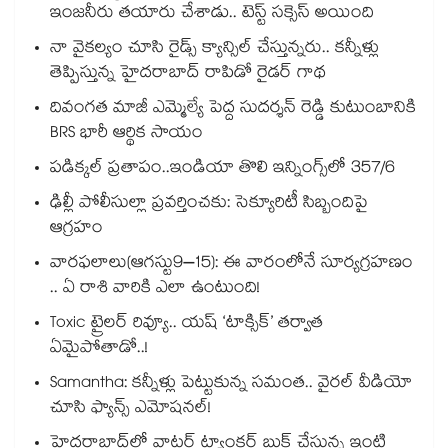
ఇంజనీరు తయారు చేశాడు.. టెస్ట్ సక్సెస్ అయింది
నా వైకల్యం చూసి రైడ్స్ క్యాన్సిల్ చేస్తున్నరు.. కన్నీళ్లు
తెప్పిస్తున్న హైదరాబాద్ రాపిడో రైడర్ గాథ
దివంగత మాజీ ఎమ్మెల్యే పెద్ద సుదర్శన్ రెడ్డి కుటుంబానికి
BRS భారీ ఆర్థిక సాయం
పడిక్కల్‌‌ ప్రతాపం..ఇండియా తొలి ఇన్నింగ్స్‌‌లో 357/6
ఢిల్లీ పోలీసుల్లా ప్రవర్తించకు: సెక్యూరిటీ సిబ్బందిపై
ఆగ్రహం
వారఫలాలు(ఆగస్టు9–15): ఈ వారంలోనే సూర్యగ్రహణం
.. ఏ రాశి వారికి ఎలా ఉంటుంది!
Toxic ట్రైలర్ రివ్యూ.. యష్ ‘టాక్సిక్’ తర్వాత
ఏమైపోతాడో..!
Samantha: కన్నీళ్లు పెట్టుకున్న సమంత.. వైరల్ వీడియో
చూసి ఫ్యాన్స్ ఎమోషనల్!
హైదరాబాద్⁪లో వాటర్ ట్యాంకర్ బుక్ చేస్తున్న ఇంటి