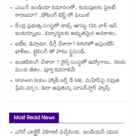
ఎయిర్ ఇండియా విమానంలో.. కుదుపులకు పైలటే
కారణమా? ..డోపింగ్ టెస్ట్ లో ఫెయిల్
కేంద్ర ప్రభుత్వ సంస్థలో జాబ్స్: ఆగస్టు 13న వాక్-ఇన్
ఇంటర్వ్యూలు.. విద్యార్థులకు అద్భుతమైన అవకాశం..
ఐటీఐ, డిప్లొమా, డిగ్రీ చేశారా? IMMTలో అప్రెంటిస్
ఖాళీలు.. ట్రైనింగ్ తో పాటు స్టైపెండ్..
ఇంజినీరింగ్ చేశారా ? రైల్వే సంస్థలో ఉద్యోగాలు.. నెలకు
మంచి జీతం.. పూర్తి వివరాలివే!
Mahesh Babu: హ్యాపీ బర్త్ డే MB.. మహేష్‌పై నమ్రత
ప్రేమ వర్షం.. ఫిదా అవుతున్న సూపర్‌స్టార్ ఫ్యాన్స్
Most Read News
ఎగిరే ఎలక్ట్రిక్ వెహికల్ వచ్చేసింది.. ఇండియన్ యువ