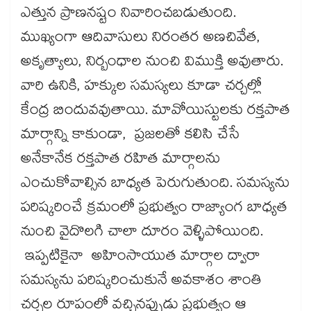
ఎత్తున ప్రాణనష్టం నివారించబడుతుంది.
ముఖ్యంగా ఆదివాసులు నిరంతర అణచివేత,
అకృత్యాలు, నిర్బంధాల నుంచి విముక్తి అవుతారు.
వారి ఉనికి, హక్కుల సమస్యలు కూడా చర్చల్లో
కేంద్ర బిందువవుతాయి. మావోయిస్టులకు రక్తపాత
మార్గాన్ని కాకుండా, ప్రజలతో కలిసి చేసే
అనేకానేక రక్తపాత రహిత మార్గాలను
ఎంచుకోవాల్సిన బాధ్యత పెరుగుతుంది. సమస్యను
పరిష్కరించే క్రమంలో ప్రభుత్వం రాజ్యాంగ బాధ్యత
నుంచి వైదొలగి చాలా దూరం వెళ్ళిపోయింది.
ఇప్పటికైనా అహింసాయుత మార్గాల ద్వారా
సమస్యను పరిష్కరించుకునే అవకాశం శాంతి
చర్చల రూపంలో వచ్చినప్పుడు ప్రభుత్వం ఆ