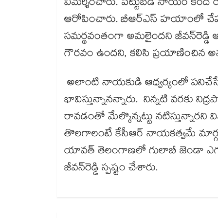
విమర్శించారు. పెట్టుబడి సాయం కింద 
ఆరోపించారు. బీఆర్ఎస్ హయాంలో చేపట్టిన
సమర్థవంతంగా అమలైందని జీవన్‌‌రెడ్డి అన్
గౌరవం ఉందని, కలిసి ప్రయాణించిన అ
అలాంటి నాయకుడి ఆధ్వర్యంలో పనిచే
భావిస్తున్నానన్నారు. నిన్నటి వరకు నిద్ర
రావడంతో మేల్కొన్నట్టు నటిస్తున్నారని విమ
తొలగాలంటే కేసీఆర్ నాయకత్వమే మార్గమని
యావత్ తెలంగాణలో గులాబీ జెండా ఎ
జీవన్‌‌రెడ్డి స్పష్టం చేశారు.