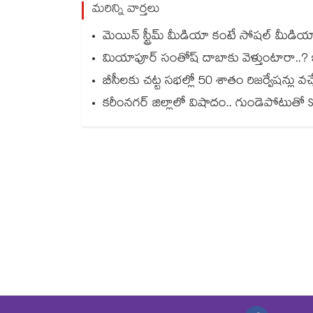
మరిన్ని వార్తలు
మెయిన్ స్ట్రీమ్ మీడియా కంటే సోషల్ మీడియాదే
మియాపూర్ సంతోష్ దాబాకు వెళ్తుంటారా..? ఇది 
బీసీలకు చట్ట సభల్లో 50 శాతం రిజర్వేషన్లు 
కరీంనగర్ జిల్లాలో విషాదం.. గుండెపోటుతో S