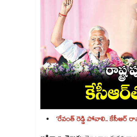
‘రేవంత్ రెడ్డి పోవాలి.. కేసీఆర్ రావా