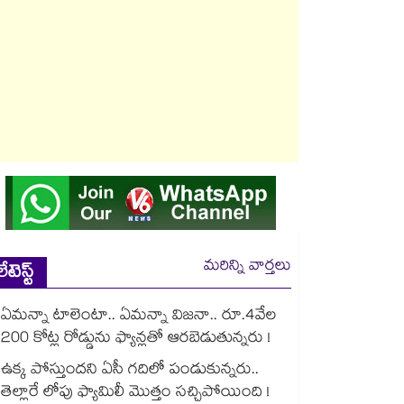
మరిన్ని వార్తలు
లేటెస్ట్
ఏమన్నా టాలెంటా.. ఏమన్నా విజనా.. రూ.4వేల
200 కోట్ల రోడ్డును ఫ్యాన్లతో ఆరబెడుతున్నరు !
ఉక్క పోస్తుందని ఏసీ గదిలో పండుకున్నరు..
తెల్లారే లోపు ఫ్యామిలీ మొత్తం సచ్చిపోయింది !