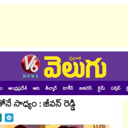
శం
ఆంధ్రప్రదేశ్
ఆట
తీన్మార్
టాకీస్
బిజినెస్
క్రైమ్
సక్సెస్
ల
ోనే సాధ్యం : జీవన్‌‌ రెడ్డి