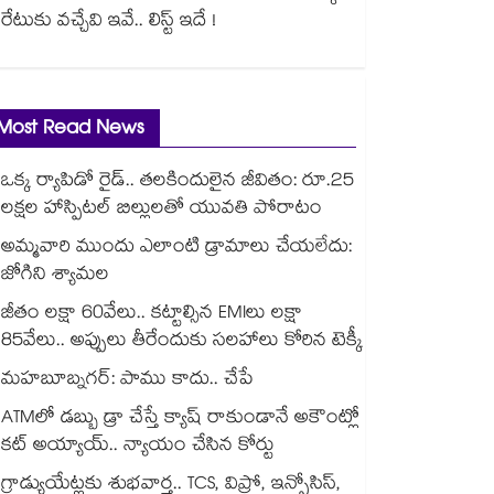
రేటుకు వచ్చేవి ఇవే.. లిస్ట్ ఇదే !
Most Read News
ఒక్క ర్యాపిడో రైడ్.. తలకిందులైన జీవితం: రూ.25
లక్షల హాస్పిటల్ బిల్లులతో యువతి పోరాటం
అమ్మవారి ముందు ఎలాంటి డ్రామాలు చేయలేదు:
జోగిని శ్యామల
జీతం లక్షా 60వేలు.. కట్టాల్సిన EMIలు లక్షా
85వేలు.. అప్పులు తీరేందుకు సలహాలు కోరిన టెక్కీ
మహబూబ్నగర్: పాము కాదు.. చేపే
ATMలో డబ్బు డ్రా చేస్తే క్యాష్ రాకుండానే అకౌంట్లో
కట్ అయ్యాయ్.. న్యాయం చేసిన కోర్టు
గ్రాడ్యుయేట్లకు శుభవార్త.. TCS, విప్రో, ఇన్ఫోసిస్,