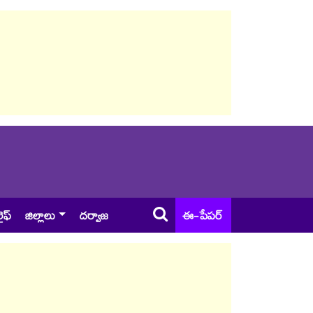
ైఫ్
జిల్లాలు
దర్వాజ
ఈ-పేపర్