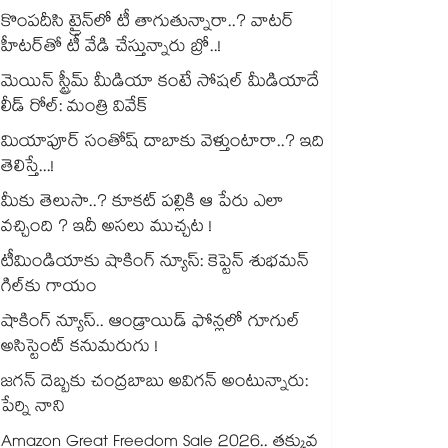
కొంపదీసి ట్రైన్⁬లో టీ తాగుతున్నారా..? వాటర్
హీటర్⁭⁭తో టీ వేడి చేస్తున్నారు బ్రో..!
మెయిన్ స్ట్రీమ్ మీడియా కంటే సోషల్ మీడియాదే
లీడ్ రోల్: మంత్రి వివేక్
మియాపూర్ సంతోష్ దాబాకు వెళ్తుంటారా..? ఇది
తెలిస్తే...!
మీకు తెలుసా..? కూకట్ పల్లికి ఆ పేరు ఎలా
వచ్చింది ? ఇదీ అసలు ముచ్చట !
టీమిండియాకు షాకింగ్ న్యూస్: కెప్టెన్ శుభమన్
గిల్‎కు గాయం
షాకింగ్ న్యూస్.. ఆండ్రాయిడ్ ఫోన్లలో గూగుల్
అసిస్టెంట్ కనుమరుగు !
జగన్ దెబ్బకు చంద్రబాబు అవిగన్ అంటున్నారు:
పేర్ని నాని
Amazon Great Freedom Sale 2026.. తక్కువ