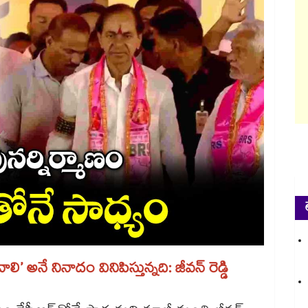
లి’ అనే నినాదం వినిపిస్తున్నది: జీవన్‌‌ రెడ్డి