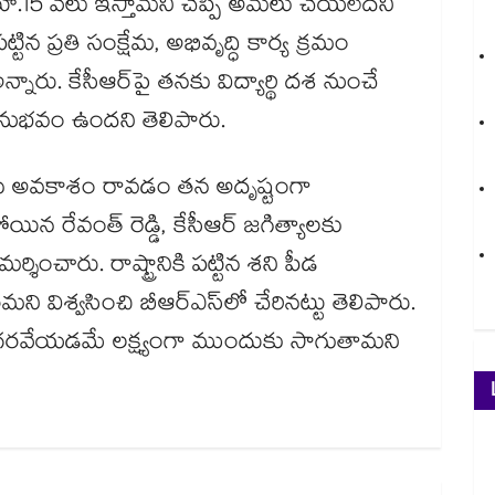
రూ.15 వేలు ఇస్తామని చెప్పి అమలు చేయలేదని
 ప్రతి సంక్షేమ, అభివృద్ధి కార్య క్రమం
నారు. కేసీఆర్‌‌పై తనకు విద్యార్థి దశ నుంచే
నుభవం ఉందని తెలిపారు.
సే అవకాశం రావడం తన అదృష్టంగా
పోయిన రేవంత్ రెడ్డి, కేసీఆర్ జగిత్యాలకు
ర్శించారు. రాష్ట్రానికి పట్టిన శని పీడ
 విశ్వసించి బీఆర్ఎస్‌‌లో చేరినట్టు తెలిపారు.
గరవేయడమే లక్ష్యంగా ముందుకు సాగుతామని