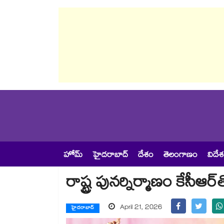
హోమ్
హైదరాబాద్
దేశం
తెలంగాణం
విదే
రాష్ట్ర పునర్నిర్మాణం కేసీఆర్‌‌త
April 21, 2026
హైదరాబాద్