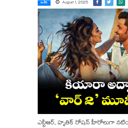
August 1, 2025
టాకీస్
ఎన్టీఆర్, హృతిక్ రోషన్ హీరోలుగా నటించిన మోస