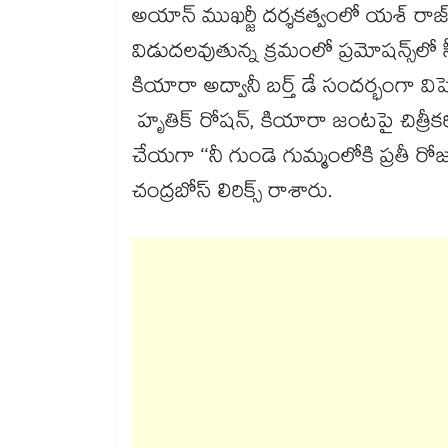
అయాన్ ముఖర్జీ దర్శకత్వంలో యశ్ రాజ్ ఫిల
విడుదలవుతున్న క్రమంలో ప్రమోషన్స్‌‌లో 
కియారా అద్వానీ బర్త్‌‌ డే సందర్భంగా విష
హృతిక్ రోషన్‌‌, కియారా జంటపై చిత్రీక
చేయగా ‘‘నీ గుండె గుమ్మంలోకి ప్రతీ
చంద్రబోస్‌‌ లిరిక్స్ రాశారు.