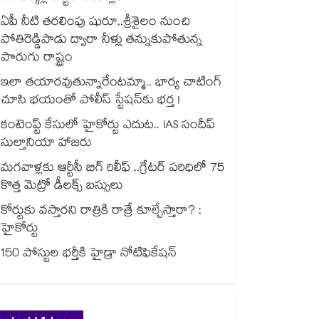
ఏపీ నీటి తరలింపు షురూ..శ్రీశైలం నుంచి
పోతిరెడ్డిపాడు ద్వారా నీళ్లు తన్నుకుపోతున్న
పొరుగు రాష్ట్రం
ఇలా తయారవుతున్నారేంటమ్మా.. భార్య చాటింగ్
చూసి భయంతో పోలీస్ స్టేషన్⁫కు భర్త !
కంటెంప్ట్ కేసులో హైకోర్టు ఎదుట.. IAS సందీప్
సుల్తానియా హాజరు
మగవాళ్లకు ఆర్టీసీ బిగ్ రిలీఫ్ ..గ్రేటర్ పరిధిలో 75
కొత్త మెట్రో డీలక్స్ బస్సులు
కోర్టుకు వస్తారని రాత్రికి రాత్రే కూల్చేస్తారా? :
హైకోర్టు
150 పోస్టుల భర్తీకి హైడ్రా నోటిఫికేషన్