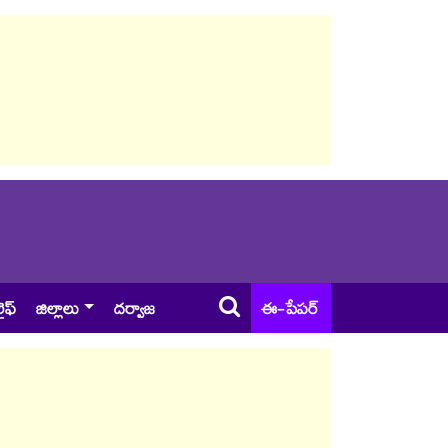
ైఫ్
జిల్లాలు
దర్వాజ
ఈ-పేపర్