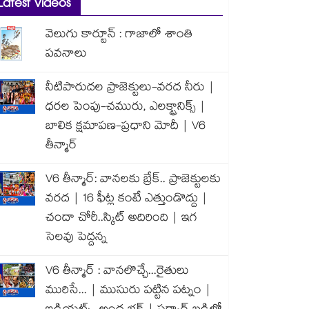
Latest Videos
వెలుగు కార్టూన్ : గాజాలో శాంతి
పవనాలు
నీటిపారుదల ప్రాజెక్టులు-వరద నీరు |
ధరల పెంపు-చమురు, ఎలక్ట్రానిక్స్ |
బాలిక క్షమాపణ-ప్రధాని మోదీ | V6
తీన్మార్
V6 తీన్మార్: వానలకు బ్రేక్.. ప్రాజెక్టులకు
వరద | 16 ఫీట్ల కంటే ఎత్తుండొద్దు |
చందా చోరీ..స్కిట్ అదిరింది | ఇగ
సెలవు పెద్దన్న
V6 తీన్మార్ : వానలొచ్చే...రైతులు
మురిసే... | ముసురు పట్టిన పట్నం |