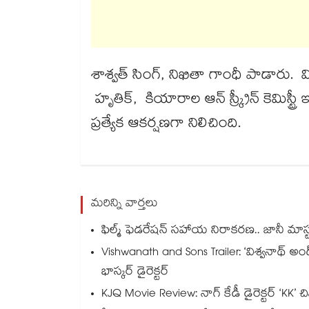
శాశ్వత్ సింగ్, నిఖితా గాంధీ పాడారు. వి
హృతిక్, కియారాల ఆన్‌‌ స్క్రీన్‌‌ కెమిస్ట్
ప్రత్యేక ఆకర్షణగా నిలిచింది.
మరిన్ని వార్తలు
ఫిల్మ్ ఫెడరేషన్ సహాయ నిరాకరణ.. జానీ మాస
Vishwanath and Sons Trailer: ‘విశ్వనాథ్ అండ్ సన
భాస్కర్ డైరెక్టర్
KJQ Movie Review: నాగ్ కేడీ డైరెక్టర్ ‘KK’ చివ