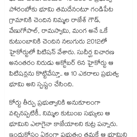
పోరంబోకు భూమి తమదేనంటూ గండిపేట
గ్రామానికి చెందిన నిమ్మల రాజేశ్ గౌడ్,
వేణుగోపాల్, రామస్వామి, మంగ అనే ఒకే
కుటుంబానికి చెందిన నలుగురు 2012లో
హైకోర్టులో పిటిషన్ వేశారు. సుదీర్ఘ విచారణ
అనంతరం నిరుడు అక్టోబర్ 6న హైకోర్టు ఆ
పిటిషన్లను కొట్టివేస్తూ.. ఆ 10 ఎకరాలు ప్రభుత్వ
భూమి అని స్పష్టం చేసింది.
కోర్టు తీర్పు ప్రభుత్వానికి అనుకూలంగా
వచ్చినప్పటికీ.. నిమ్మల కుటుంబ సభ్యులు ఆ
భూమిని ఎలాగైనా కాజేయాలని కుట్ర పన్నారు.
ఇందుకోసం ఏకంగా ప్రభుత్వం తమకే ఆ భూమిని