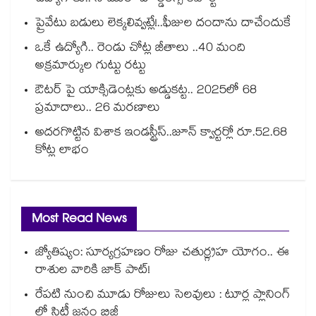
ప్రైవేటు బడులు లెక్కలివ్వట్లే!..ఫీజుల దందాను దాచేందుకే
ఒకే ఉద్యోగి.. రెండు చోట్ల జీతాలు ..40 మంది
అక్రమార్కుల గుట్టు రట్టు
ఔటర్ పై యాక్సిడెంట్లకు అడ్డుకట్ట.. 2025లో 68
ప్రమాదాలు.. 26 మరణాలు
అదరగొట్టిన విశాక ఇండస్ట్రీస్..జూన్ క్వార్టర్లో రూ.52.68
కోట్ల లాభం
Most Read News
జ్యోతిష్యం: సూర్యగ్రహణం రోజు చతుర్గ్రహ యోగం.. ఈ
రాశుల వారికి జాక్ పాట్!
రేపటి నుంచి మూడు రోజులు సెలవులు : టూర్ల ప్లానింగ్
లో సిటీ జనం బిజీ