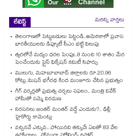
మరిన్ని వార్తలు
లేటెస్ట్
తెలంగాణలో పెట్టుబడులు పెట్టండి..అమెరికాలో ప్రవాస
భారతీయులకు డిప్యూటీ సీఎం భట్టి పిలుపు
త్వరలోనే మద్యం ధ‌‌ర‌‌ల పెంపు!..8 నుంచి 10 శాతం మేర
పెంచేందుకు ప్రైస్ ఫిక్సేష‌‌న్ క‌‌మిటీ సిఫార్సు
ములుగు, మహబూబాబాద్ జిల్లాలకు రూ.20.96
కోట్లు..మిషన్ భగీరథ కింద మంజూరు చేసిన ప్రభుత్వం
గిగ్‌‌‌‌‌‌‌‌‌‌‌‌‌‌‌‌ వర్కర్లతో ప్రభుత్వ చర్చలు సఫలం.. మంత్రి వివేక్
హామీతో సమ్మె విరమణ
నిరసనలు జంతర్ మంతర్ వద్దే ఎందుకు?.. ఢిల్లీ
హైకోర్టు కామెంట్లు
వచ్చినవే ఎక్కువ.. పోయినవి తక్కువే! ఏఐతో 83 వేల
ఉద్యోగాలు.. నోమురా హోల్డింగ్స్ రిపోర్ట్