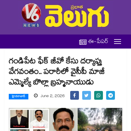
ఈ-పేపర్
గండిపేట ఫేక్ జీవో కేసు దర్యాప్తు
వేగవంతం.. పరారీలో వైసీపీ మాజీ
ఎమ్మెల్యే బొల్లా బ్రహ్మనాయుడు
June 2, 2026
హైదరాబాద్