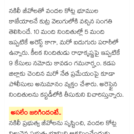
నకిలీ జీవోలతో వందల కోట్ల భూముల
కాజేయాలనే కుట్ర వెలుగులోకి వచ్చిన సంగతి
తెలిసిందే. 10 మంది నిందితుల్లో 5 మంది
ఇప్పటికే అరెస్ట్ కాగా, మరో ఐదుగురు పరారీలో
ఉన్నారు. కీలక నిందితుడు రాధాకృష్ణపై ఇప్పటికే
9 కేసులు నమోదు కావడం గమనార్హం. కడప
జిల్లాకు చెందిన మరో నేత ప్రమేయంపై కూడా
పోలీసులు అనుమానం వ్యక్తం చేశారు. అరెస్టైన
నిందితులను కస్టడీలోకి తీసుకుని విచారిస్తున్నారు.
అసలేం జరిగిందంటే..
నకిలీ ప్రభుత్వ జీవోలను సృష్టించి, వందల కోట్ల