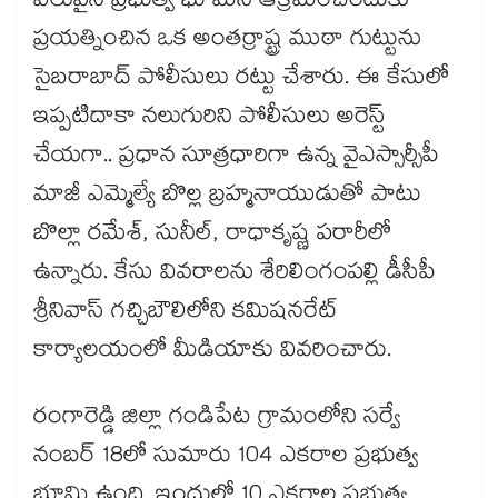
విలువైన ప్రభుత్వ భూమిని ఆక్రమించేందుకు
ప్రయత్నించిన ఒక అంతర్రాష్ట్ర ముఠా గుట్టును
సైబరాబాద్ పోలీసులు రట్టు చేశారు. ఈ కేసులో
ఇప్పటిదాకా నలుగురిని పోలీసులు అరెస్ట్
చేయగా.. ప్రధాన సూత్రధారిగా ఉన్న వైఎస్సార్సీపీ
మాజీ ఎమ్మెల్యే బొల్ల బ్రహ్మనాయుడుతో పాటు
బొల్లా రమేశ్, సునీల్, రాధాకృష్ణ పరారీలో
ఉన్నారు. కేసు వివరాలను శేరిలింగంపల్లి డీసీపీ
శ్రీనివాస్ గచ్చిబౌలిలోని కమిషనరేట్
కార్యాలయంలో మీడియాకు వివరించారు.
రంగారెడ్డి జిల్లా గండిపేట గ్రామంలోని సర్వే
నంబర్ 18లో సుమారు 104 ఎకరాల ప్రభుత్వ
భూమి ఉంది. ఇందులో 10 ఎకరాల ప్రభుత్వ