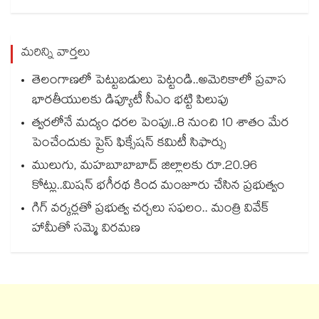
మరిన్ని వార్తలు
తెలంగాణలో పెట్టుబడులు పెట్టండి..అమెరికాలో ప్రవాస
భారతీయులకు డిప్యూటీ సీఎం భట్టి పిలుపు
త్వరలోనే మద్యం ధ‌‌ర‌‌ల పెంపు!..8 నుంచి 10 శాతం మేర
పెంచేందుకు ప్రైస్ ఫిక్సేష‌‌న్ క‌‌మిటీ సిఫార్సు
ములుగు, మహబూబాబాద్ జిల్లాలకు రూ.20.96
కోట్లు..మిషన్ భగీరథ కింద మంజూరు చేసిన ప్రభుత్వం
గిగ్‌‌‌‌‌‌‌‌‌‌‌‌‌‌‌‌ వర్కర్లతో ప్రభుత్వ చర్చలు సఫలం.. మంత్రి వివేక్
హామీతో సమ్మె విరమణ