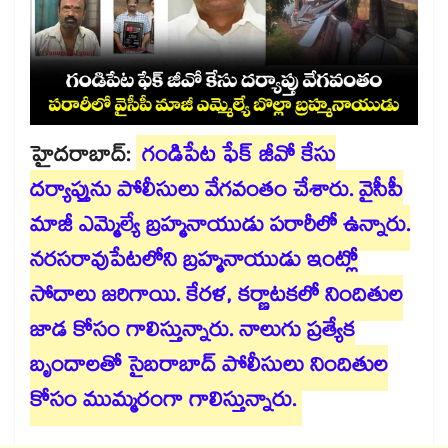
హైదరాబాద్:
గండిపేట ఫేక్ జీవో కేసు
దర్యాప్తును పోలీసులు వేగవంతం చేశారు. వైసీపీ
మాజీ ఎమ్మెల్యే బ్రహ్మనాయుడు పరారీలో ఉన్నారు.
నరసరావుపేటలోని బ్రహ్మనాయుడు ఇంట్లో
సోదాలు జరిగాయి. కేరళ, కర్ణాటకలో నిందితుల
జాడ కోసం గాలిస్తున్నారు. నాలుగు ప్రత్యేక
బృందాలతో సైబరాబాద్ పోలీసులు నిందితుల
కోసం ముమ్మరంగా గాలిస్తున్నారు.