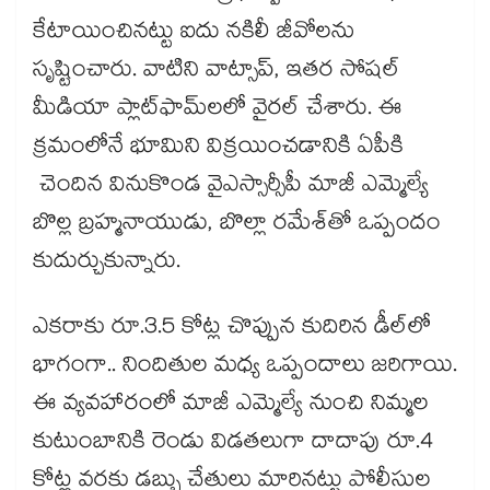
కేటాయించినట్టు ఐదు నకిలీ జీవోలను
సృష్టించారు. వాటిని వాట్సాప్, ఇతర సోషల్
మీడియా ప్లాట్‌‌‌‌ఫామ్‌‌‌‌లలో వైరల్ చేశారు. ఈ
క్రమంలోనే భూమిని విక్రయించడానికి ఏపీకి
చెందిన వినుకొండ వైఎస్సార్సీపీ మాజీ ఎమ్మెల్యే
బొల్ల బ్రహ్మనాయుడు, బొల్లా రమేశ్‌‌‌‌తో ఒప్పందం
కుదుర్చుకున్నారు.
ఎకరాకు రూ.3.5 కోట్ల చొప్పున కుదిరిన డీల్‌‌‌‌లో
భాగంగా.. నిందితుల మధ్య ఒప్పందాలు జరిగాయి.
ఈ వ్యవహారంలో మాజీ ఎమ్మెల్యే నుంచి నిమ్మల
కుటుంబానికి రెండు విడతలుగా దాదాపు రూ.4
కోట్ల వరకు డబ్బు చేతులు మారినట్టు పోలీసుల