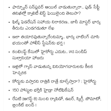
ఫార్చ్యూన్ సన్‌ఫ్లవర్ ఆయిల్ వాడుతున్నారా.. ఫుడ్ సేఫ్టీ
తనిఖీల్లో క్వాలిటీ టెస్ట్ ఫెయిలైంది తెలుసా?
ఫిల్మ్ ఫెడరేషన్ సహాయ నిరాకరణ.. జానీ మాస్టర్ భార్య
తీరును ఎండగడుతూ లేఖ
ఇలా తయారవుతున్నారేంటమ్మా.. భార్య చాటింగ్ చూసి
భయంతో పోలీస్ స్టేషన్⁫కు భర్త !
కంటెంప్ట్ కేసులో హైకోర్టు ఎదుట.. IAS సందీప్
సుల్తానియా హాజరు
ఇళ్లలో గ్యాస్ వాడుతున్న వినియోగదారులకు కీలక
హెచ్చరిక
కోర్టుకు వస్తారని రాత్రికి రాత్రే కూల్చేస్తారా? : హైకోర్టు
150 పోస్టుల భర్తీకి హైడ్రా నోటిఫికేషన్
రేపటి (ఆగస్ట్ 8) నుంచి ర్యాపిడో, ఉబర్, స్విగ్గీ, జొమాటో,
బ్లింకిట్ బంద్ !