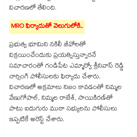
విచారణలో తేలింది.
MRO ఫిర్యాదుతో వెలుగులోకి..
ప్రభుత్వ భూమిని నకిలీ జీవోలతో
విక్రయించేందుకు ప్రయత్నిస్తున్నారనే
సమాచారంతో గండిపేట ఎమ్మార్వో శ్రీనివాస్ రెడ్డి
నార్సింగి పోలీసులకు ఫిర్యాదు చేశారు.
విచారణలో అక్రమాలు నిజం కావడంతో నిమ్మల
వేణుగోపాల్, నిమ్మల రాజేశ్, సాయికిరణ్‌‌‌‌తో
పాటు ఐదుగురు ముఠా సభ్యులను పోలీసులు
ఇప్పటికే అరెస్ట్ చేశారు.