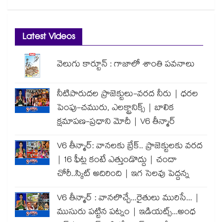
Latest Videos
వెలుగు కార్టూన్ : గాజాలో శాంతి పవనాలు
నీటిపారుదల ప్రాజెక్టులు-వరద నీరు | ధరల
పెంపు-చమురు, ఎలక్ట్రానిక్స్ | బాలిక
క్షమాపణ-ప్రధాని మోదీ | V6 తీన్మార్
V6 తీన్మార్: వానలకు బ్రేక్.. ప్రాజెక్టులకు వరద
| 16 ఫీట్ల కంటే ఎత్తుండొద్దు | చందా
చోరీ..స్కిట్ అదిరింది | ఇగ సెలవు పెద్దన్న
V6 తీన్మార్ : వానలొచ్చే...రైతులు మురిసే... |
ముసురు పట్టిన పట్నం | ఇడియట్స్...అంధ