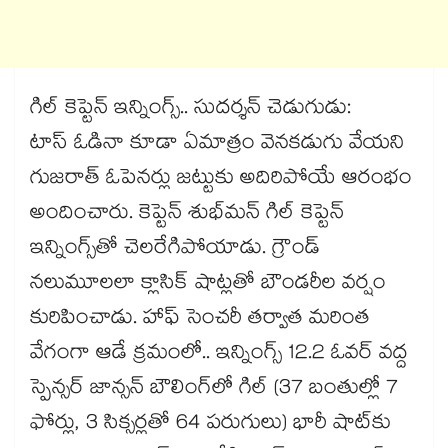
గిల్ కెప్టెన్ ఇన్నింగ్స్.. సుదర్శన్ చెడుగుడు:
టాస్ ఓడినా కూడా ఏమాత్రం వెనకడుగు వేయని
గుజరాత్ ఓపెనర్లు జట్టుకు అదిరిపోయే ఆరంభం
అందించారు. కెప్టెన్ శుభ్‌మన్ గిల్ కెప్టెన్
ఇన్నింగ్స్‌తో చెలరేగిపోయాడు. గ్రౌండ్
నలుమూలలా క్లాసిక్ షాట్లతో బౌండరీల వర్షం
కురిపించాడు. హాఫ్ సెంచరీ తర్వాత మరింత
వేగంగా ఆడే క్రమంలో.. ఇన్నింగ్స్ 12.2 ఓవర్ వద్ద
స్పెన్సర్ జాన్సన్ బౌలింగ్‌లో గిల్ (37 బంతుల్లో 7
ఫోర్లు, 3 సిక్సర్లతో 64 పరుగులు) భారీ షాట్‌కు