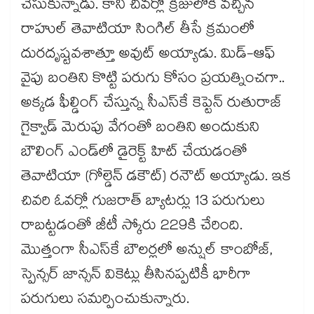
చేసుకున్నాడు. కానీ చివర్లో క్రీజులోకి వచ్చిన
రాహుల్ తెవాటియా సింగిల్ తీసే క్రమంలో
దురదృష్టవశాత్తూ అవుట్ అయ్యాడు. మిడ్-ఆఫ్
వైపు బంతిని కొట్టి పరుగు కోసం ప్రయత్నించగా..
అక్కడ ఫీల్డింగ్ చేస్తున్న సీఎస్‌కే కెప్టెన్ రుతురాజ్
గైక్వాడ్ మెరుపు వేగంతో బంతిని అందుకుని
బౌలింగ్ ఎండ్‌లో డైరెక్ట్ హిట్ చేయడంతో
తెవాటియా (గోల్డెన్ డకౌట్) రనౌట్ అయ్యాడు. ఇక
చివరి ఓవర్లో గుజరాత్ బ్యాటర్లు 13 పరుగులు
రాబట్టడంతో జీటీ స్కోరు 229కి చేరింది.
మొత్తంగా సీఎస్‌కే బౌలర్లలో అన్షుల్ కాంబోజ్,
స్పెన్సర్ జాన్సన్ వికెట్లు తీసినప్పటికీ భారీగా
పరుగులు సమర్పించుకున్నారు.