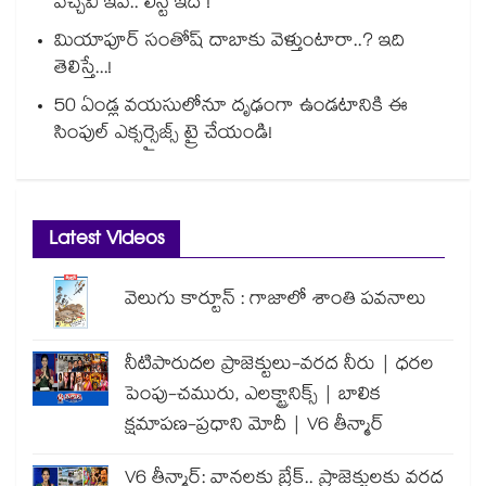
వచ్చేవి ఇవే.. లిస్ట్ ఇదే !
మియాపూర్ సంతోష్ దాబాకు వెళ్తుంటారా..? ఇది
తెలిస్తే...!
50 ఏండ్ల వయసులోనూ దృఢంగా ఉండటానికి ఈ
సింపుల్ ఎక్సర్సైజ్స్ ట్రై చేయండి!
Latest Videos
వెలుగు కార్టూన్ : గాజాలో శాంతి పవనాలు
నీటిపారుదల ప్రాజెక్టులు-వరద నీరు | ధరల
పెంపు-చమురు, ఎలక్ట్రానిక్స్ | బాలిక
క్షమాపణ-ప్రధాని మోదీ | V6 తీన్మార్
V6 తీన్మార్: వానలకు బ్రేక్.. ప్రాజెక్టులకు వరద