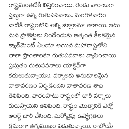
రాష్ట్రమంతటికీ విస్తరించాయి. రెండు వారాలుగా
స్తబ్దుగా ఉన్న రుతుపవనాలు.. మంగళవారం
నాటికి రాష్ట్రంలోని అన్ని జిల్లాలనూ తాకాయి. ఇటు
మన ప్రాజెక్టులు నిండేందుకు అత్యంత కీలకమైన
క్యాచ్‌‌‌‌మెంట్​ ఏరియా అయిన మహారాష్ట్రలోని
చాలా ప్రాంతాలకూ రుతుపవనాలు వ్యాపించాయి.
ప్రస్తుతం రుతుపవనాలు యాక్టివ్‌‌‌‌గా
కదులుతున్నాయని, వర్షాలకు అనుకూలమైన
వాతావరణం ఏర్పడిందని వాతావరణ శాఖ
తెలిపింది. వారంపాటు రాష్ట్రంలో భారీ వర్షాలు
కురుస్తాయని తెలిపింది. రాష్ట్రం మొత్తానికి ఎల్లో
అలర్ట్ జారీ చేసింది. మరోవైపు ఉష్ణోగ్రతలు
క్రమంగా తగ్గుముఖం పడుతున్నాయి. రాబోయే