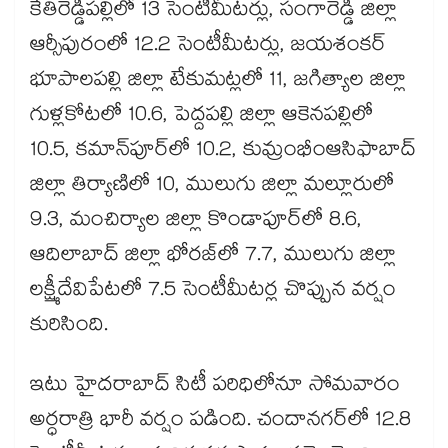
కేతిరెడ్డిపల్లిలో 13 సెంటీమీటర్లు, సంగారెడ్డి జిల్లా
ఆర్సీపురంలో 12.2 సెంటీమీటర్లు, జయశంకర్​
భూపాలపల్లి జిల్లా టేకుమట్లలో 11, జగిత్యాల జిల్లా
గుళ్లకోటలో 10.6, పెద్దపల్లి జిల్లా ఆకెనపల్లిలో
10.5, కమాన్‌‌పూర్‌‌‌‌లో 10.2, కుమ్రంభీంఆసిఫాబాద్
జిల్లా తిర్యాణిలో 10, ములుగు జిల్లా మల్లూరులో
9.3, మంచిర్యాల జిల్లా కొండాపూర్‌‌‌‌లో 8.6,
ఆదిలాబాద్ జిల్లా భోరజ్‌‌లో 7.7, ములుగు జిల్లా
లక్ష్మీదేవిపేటలో 7.5 సెంటీమీటర్ల చొప్పున వర్షం
కురిసింది.
ఇటు హైదరాబాద్ సిటీ పరిధిలోనూ సోమవారం
అర్ధరాత్రి భారీ వర్షం పడింది. చందానగర్‌‌‌‌లో 12.8