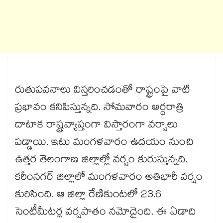
రుతుపవనాలు విస్తరించడంతో రాష్ట్రంపై వాటి
ప్రభావం కనిపిస్తున్నది. సోమవారం అర్ధరాత్రి
దాటాక రాష్ట్రవ్యాప్తంగా విస్తారంగా వర్షాలు
పడ్డాయి. ఇటు మంగళవారం ఉదయం నుంచి
ఉత్తర తెలంగాణ జిల్లాల్లో వర్షం కురుస్తున్నది.
కరీంనగర్​ జిల్లాలో మంగళవారం అతిభారీ వర్షం
కురిసింది. ఆ జిల్లా రేణికుంటలో 23.6
సెంటీమీటర్ల వర్షపాతం నమోదైంది. ఈ ఏడాది