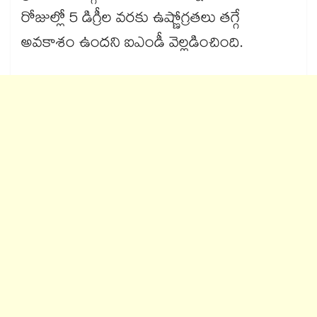
రోజుల్లో 5 డిగ్రీల వరకు ఉష్ణోగ్రతలు తగ్గే
అవకాశం ఉందని ఐఎండీ వెల్లడించింది.