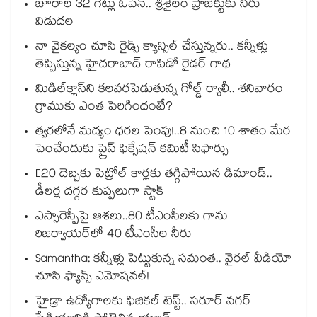
జూరాల 32 గేట్లు ఓపెన్.. శ్రీశైలం ప్రాజెక్టుకు నీరు
విడుదల
నా వైకల్యం చూసి రైడ్స్ క్యాన్సిల్ చేస్తున్నరు.. కన్నీళ్లు
తెప్పిస్తున్న హైదరాబాద్ రాపిడో రైడర్ గాథ
మిడిల్‌క్లాస్‌ని కలవరపెడుతున్న గోల్డ్ ర్యాలీ.. శనివారం
గ్రాముకు ఎంత పెరిగిందంటే?
త్వరలోనే మద్యం ధ‌‌ర‌‌ల పెంపు!..8 నుంచి 10 శాతం మేర
పెంచేందుకు ప్రైస్ ఫిక్సేష‌‌న్ క‌‌మిటీ సిఫార్సు
E20 దెబ్బకు పెట్రోల్ కార్లకు తగ్గిపోయిన డిమాండ్..
డీలర్ల దగ్గర కుప్పలుగా స్టాక్
ఎస్సారెస్పీపై ఆశలు..80 టీఎంసీలకు గాను
రిజర్వాయర్‌‌‌‌‌‌‌‌‌‌‌‌‌‌‌‌లో 40 టీఎంసీల నీరు
Samantha: కన్నీళ్లు పెట్టుకున్న సమంత.. వైరల్ వీడియో
చూసి ఫ్యాన్స్ ఎమోషనల్!
హైడ్రా ఉద్యోగాలకు ఫిజికల్ టెస్ట్.. సరూర్ నగర్