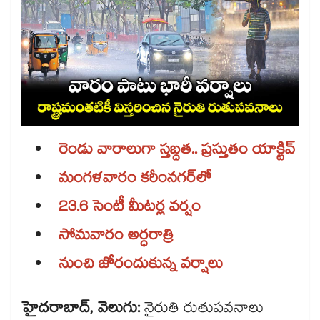
రెండు వారాలుగా స్తబ్దత.. ప్రస్తుతం యాక్టివ్​
మంగళవారం కరీంనగర్​లో
23.6 సెంటీ మీటర్ల వర్షం
సోమవారం అర్ధరాత్రి
నుంచి జోరందుకున్న వర్షాలు
హైదరాబాద్, వెలుగు:
నైరుతి రుతుపవనాలు