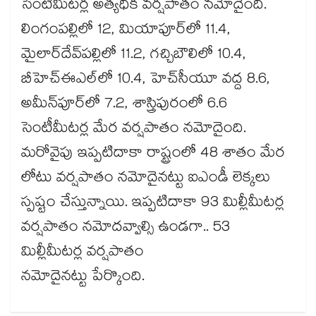
సెంటీమీటర్ల అత్యధిక వర్షపాతం నమోదైంది.
లింగంపల్లిలో 12, మియాపూర్‌‌‌‌లో 11.4,
మైలార్‌‌‌‌దేవ్‌‌పల్లిలో 11.2, గచ్చిబౌలిలో 10.4,
బీహెచ్‌‌ఈఎల్‌‌లో 10.4, హెచ్‌‌సీయూ వద్ద 8.6,
అమీన్‌‌పూర్‌‌‌‌లో 7.2, శాస్త్రిపురంలో 6.6
సెంటీమీటర్ల మేర వర్షపాతం నమోదైంది.
మరోవైపు ఇప్పటిదాకా రాష్ట్రంలో 48 శాతం మేర
లోటు వర్షపాతం నమోదైనట్టు ఐఎండీ లెక్కలు
స్పష్టం చేస్తున్నాయి. ఇప్పటిదాకా 93 మిల్లీమీటర్ల
వర్షపాతం నమోదవ్వాల్సి ఉండగా.. 53
మిల్లీమీటర్ల వర్షపాతం
నమోదైనట్టు పేర్కొంది.