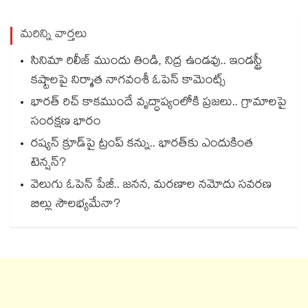
మరిన్ని వార్తలు
సినిమా రిలీజ్ ముందు తిండి, నిద్ర ఉండవు.. ఇండస్ట్రీ
కష్టాలపై నిర్మాత నాగవంశీ ఓపెన్ కామెంట్స్
భారత్ రిచ్ కాకముందే వృద్ధాప్యంలోకి ప్రజలు.. గ్రామాలపై
సంరక్షణ భారం
రష్యన్ క్రూడ్‌పై ట్రంప్ కన్ను.. భారత్‌కు ఎందుకింత
టెన్షన్?
వెలుగు ఓపెన్ పేజీ.. జనన, మరణాల నమోదు సవరణ
బిల్లు సౌలభ్యమేనా?