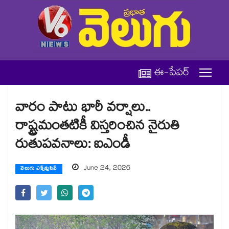
ఈ-పేపర్
వారం పాటు భారీ వర్షాలు..
రాష్ట్రమంతటికీ విస్తరించిన నైరుతి
రుతుపవనాలు: ఐఎండీ
June 24, 2026
వెలుగు ఎక్స్‌క్లుసివ్