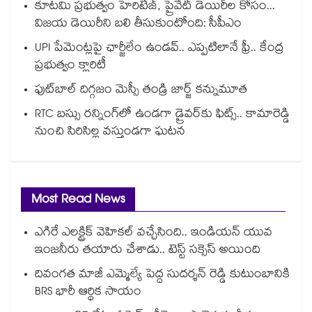
కూటమి ప్రభుత్వం హెరిటేజ్, ప్రైవేట్ డెయిరీల కోసం...
విజయ డెయిరీని బలి తీసుకుంటోంది: సీపీఎం
UPI పేమెంట్లపై ఛార్జీలేం ఉండవ్.. ఎప్పటిలానే ఫ్రీ.. కేంద్ర
ప్రభుత్వం క్లారిటీ
ఫుట్‎బాల్ దిగ్గజం మెస్సీ తండ్రి జార్జ్ కన్నుమూత
RTC బస్సు రన్నింగ్⁫లో ఉండగా డ్రైవర్‌కు ఫిట్స్.. కామారెడ్డి
నుంచి సిరిసిల్ల వస్తుండగా ఘటన
Most Read News
ఎగిరే ఎలక్ట్రిక్ వెహికల్ వచ్చేసింది.. ఇండియన్ యువ
ఇంజనీరు తయారు చేశాడు.. టెస్ట్ సక్సెస్ అయింది
దివంగత మాజీ ఎమ్మెల్యే పెద్ద సుదర్శన్ రెడ్డి కుటుంబానికి
BRS భారీ ఆర్థిక సాయం