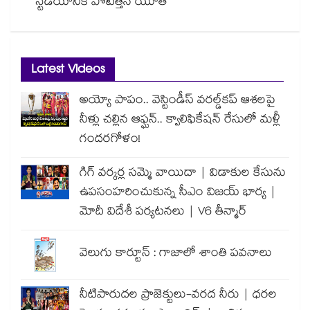
స్టేడియానికి పోటెత్తిన యూత్
Latest Videos
అయ్యో పాపం.. వెస్టిండీస్ వరల్డ్‌కప్ ఆశలపై
నీళ్లు చల్లిన ఆఫ్ఘన్.. క్వాలిఫికేషన్ రేసులో మళ్లీ
గందరగోళం!
గిగ్ వర్కర్ల సమ్మె వాయిదా | విడాకుల కేసును
ఉపసంహరించుకున్న సీఎం విజయ్ భార్య |
మోదీ విదేశీ పర్యటనలు | V6 తీన్మార్
వెలుగు కార్టూన్ : గాజాలో శాంతి పవనాలు
నీటిపారుదల ప్రాజెక్టులు-వరద నీరు | ధరల