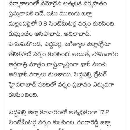
వర్షాకాలంలో నమోదైన అత్యధిక వర్షపాతం
ప్రస్తుతానికి ఇదే. ఇటు ములుగు జిల్లా
మల్లంపల్లిలో 9.8 సెంటీమీటర్ల వర్షం కురిసింది.
కుమ్రంభీం ఆసిఫాబాద్, ఆదిలాబాద్,
హనుమకొండ, పెద్దపల్లి, జగిత్యాల జిల్లాల్లోనూ
తేలికపాటి వర్షం కురిసింది. అయితే, సోమవారం
అర్ధరాత్రి మాత్రం రాష్ట్రవ్యాప్తంగా భారీ నుంచి
అతిభారీ వర్షాలు కురిశాయి. పెద్దపల్లి, గ్రేటర్
హైదరాబాద్ పరిధిలో వర్షం ప్రభావం ఎక్కువగా
కనిపించింది.
పెద్దపల్లి జిల్లా కూనారంలో అత్యధికంగా 17.2
సెంటీమీటర్ల వర్షం కురిసింది. రంగారెడ్డి జిల్లా