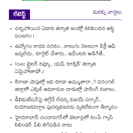
మరిన్ని వార్తలు
లేటెస్ట్
చచ్చిపోయిన ఏడాది తర్వాత ఇంట్లో కనిపించిన అస్థి
పంజరం !
ఉద్యోగం కాదది నరకం.. నాలుగు నెలలుగా వీక్లీ ఆఫ్
ఇవ్వలేదు.. టార్గెట్ చేశారు.. ఇదేంటని అడిగితే..
Toxic ట్రైలర్ రివ్యూ.. యష్ ‘టాక్సిక్’ తర్వాత
ఏమైపోతాడో..!
కిరాణా షాపుల్లో ఇవి కూడా అమ్ముతారా..? వరంగల్
జిల్లాలో ఎక్సైజ్ అధికారుల దాడుల్లో షాకింగ్ నిజాలు..
డీలిమిటేషన్‎పై తగ్గేదే లేదన్న విజయ్ సర్కార్..
నియోజకవర్గాల పునర్విభజనకు వ్యతిరేకంగా తీర్మానం
హైదరాబాద్⁪ చందానగర్⁫లో బెలూన్లలో నింపే గ్యాస్
సిలిండర్ పేలి తెగిపడిన కాలు