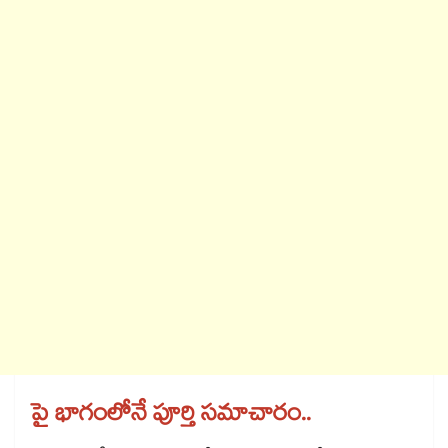
పై భాగంలోనే పూర్తి సమాచారం..