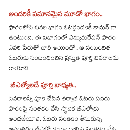
అందరికీ సమానమైన మూడో భాగం..
ఫారంలోని చివరి భాగం ఓటర్లందరికీ కామన్ గా
ఉంటుంది. ఈ విభాగంలో ఎన్యుమరేషన్ ఫారం
ఎవరి పేరుతో జారీ అయిందో.. ఆ సంబంధిత
ఓటరుకు సంబంధించిన ప్రస్తుత పూర్తి వివరాలను
రాయాలి.
బీఎల్వోలదే పూర్తి బాధ్యత..
వివరాలన్నీ పూర్తి చేసిన తర్వాత ఓటరు సదరు
ఫారంపై సంతకం చేసి స్థానిక బీఎల్వోకు
అందజేయాలి. ఓటరు సంతకం తీసుకున్న