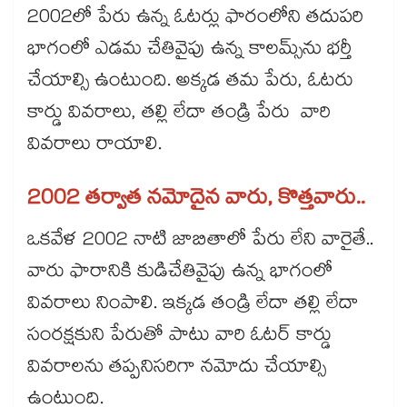
2002లో పేరు ఉన్న ఓటర్లు ఫారంలోని తదుపరి
భాగంలో ఎడమ చేతివైపు ఉన్న కాలమ్స్‌ను భర్తీ
చేయాల్సి ఉంటుంది. అక్కడ తమ పేరు, ఓటరు
కార్డు వివరాలు, తల్లి లేదా తండ్రి పేరు వారి
వివరాలు రాయాలి.
2002 తర్వాత నమోదైన వారు, కొత్తవారు..
ఒకవేళ 2002 నాటి జాబితాలో పేరు లేని వారైతే..
వారు ఫారానికి కుడిచేతివైపు ఉన్న భాగంలో
వివరాలు నింపాలి. ఇక్కడ తండ్రి లేదా తల్లి లేదా
సంరక్షకుని పేరుతో పాటు వారి ఓటర్ కార్డు
వివరాలను తప్పనిసరిగా నమోదు చేయాల్సి
ఉంటుంది.