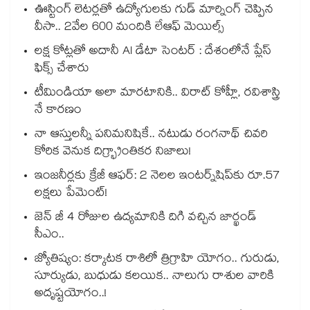
ఊస్టింగ్ లెటర్లతో ఉద్యోగులకు గుడ్ మార్నింగ్ చెప్పిన
వీసా.. 2వేల 600 మందికి లేఆఫ్ మెయిల్స్
లక్ష కోట్లతో అదానీ AI డేటా సెంటర్ : దేశంలోనే ప్లేస్
ఫిక్స్ చేశారు
టీమిండియా అలా మారటానికి.. విరాట్ కోహ్లీ, రవిశాస్త్రి
నే కారణం
నా ఆస్తులన్నీ పనిమనిషికే.. నటుడు రంగనాథ్ చివరి
కోరిక వెనుక దిగ్భ్రాంతికర నిజాలు!
ఇంజనీర్లకు క్రేజీ ఆఫర్: 2 నెలల ఇంటర్న్‌షిప్‌కు రూ.57
లక్షలు పేమెంట్!
జెన్ జీ 4 రోజుల ఉద్యమానికి దిగి వచ్చిన జార్ఖండ్
సీఎం..
జ్యోతిష్యం: కర్కాటక రాశిలో త్రిగ్రాహి యోగం.. గురుడు,
సూర్యుడు, బుధుడు కలయిక.. నాలుగు రాశుల వారికి
అదృష్టయోగం..!