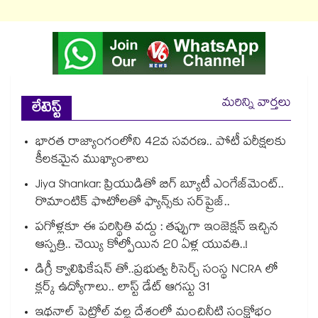
మరిన్ని వార్తలు
లేటెస్ట్
భారత రాజ్యాంగంలోని 42వ సవరణ.. పోటీ పరీక్షలకు
కీలకమైన ముఖ్యాంశాలు
Jiya Shankar: ప్రియుడితో బిగ్ బ్యూటీ ఎంగేజ్‌మెంట్..
రొమాంటిక్ ఫొటోలతో ఫ్యాన్స్⁬కు సర్‌ప్రైజ్..
పగోళ్లకూ ఈ పరిస్థితి వద్దు : తప్పుగా ఇంజెక్షన్ ఇచ్చిన
ఆస్పత్రి.. చెయ్యి కోల్పోయిన 20 ఏళ్ల యువతి..!
డిగ్రీ క్వాలిఫికేషన్ తో..ప్రభుత్వ రీసెర్చ్ సంస్థ NCRA లో
క్లర్క్ ఉద్యోగాలు.. లాస్ట్ డేట్ ఆగస్టు 31
ఇథనాల్ పెట్రోల్ వల్ల దేశంలో మంచినీటి సంక్షోభం