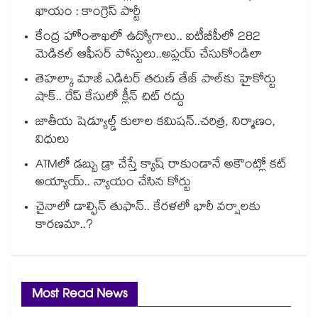
ఖాయం : కాంగ్రెస్ పార్టీ
కేంద్ర హోంశాఖలో ఉద్యోగాలు.. ఐటీబీపీలో 282
మెడికల్ ఆఫీసర్ పోస్టులు..అప్లయ్ చేసుకోండిలా
తెహల్కా మాజీ ఎడిటర్ తరుణ్ తేజ్ పాల్⁭కు హైకోర్టు
షాక్.. రేప్ కేసులో క్లీన్ చిట్ రద్దు
జాతీయ షెడ్యూల్డ్ కులాల కమిషన్..చరిత్ర, నిర్మాణం,
విధులు
ATMలో డబ్బు డ్రా చేస్తే క్యాష్ రాకుండానే అకౌంట్లో కట్
అయ్యాయ్.. న్యాయం చేసిన కోర్టు
చైనాలో డాల్ఫిన్ తుఫాన్.. కేరళలో భారీ వర్షాలకు
కారణమా..?
Most Read News