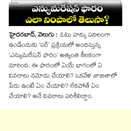
హైదరబాద్, వెలుగు :
ఓటు హక్కు పదిలంగా
ఉండేందుకు ‘సర్’​ ప్రక్రియలో అందిస్తున్న
‘ఎన్యుమరేషన్ ఫారం’ అత్యంత కీలకంగా
మారింది. ఈ ఫారంలో ఏయే భాగంలో ఏ
వివరాలు నమోదు చేయాలి? ఒకవేళ జాబితాలో
పేరు ఉంటే ఏం చేయాలి? లేకపోతే ఏం
చేయాలి? అనే వివరాలు పరిశీలిద్దాం.