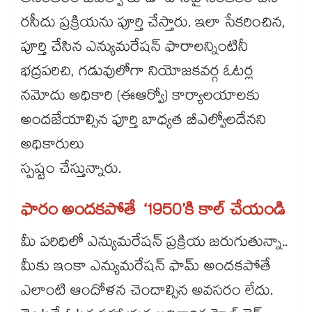
అనంతరం బీఎల్వో కూడా దానిపై సంతకం చేసి
రసీదు ప్రక్రియను పూర్తి చేస్తారు. ఇలా సేకరించిన,
పూర్తి చేసిన ఎన్యుమరేషన్ ఫారాలన్నింటినీ
భద్రపరిచి, గడువులోగా నియోజకవర్గ ఓటర్ల
నమోదు అధికారి (ఈఆర్వో) కార్యాలయాలకు
అందజేయాల్సిన పూర్తి బాధ్యత బీఎల్వోలదేనని
అధికారులు
స్పష్టం చేస్తున్నారు.
ఫారం అందకపోతే ‘1950’కి కాల్ చేయండి
మీ పరిధిలో ఎన్యుమరేషన్ ప్రక్రియ జరుగుతున్నా..
మీకు ఇంకా ఎన్యుమరేషన్ ఫామ్ అందకపోతే
ఎలాంటి ఆందోళన చెందాల్సిన అవసరం లేదు.