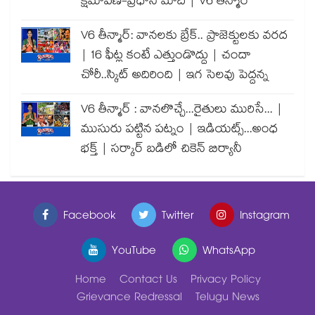
క్షమాపణ-ప్రధాని మోదీ | V6 తీన్మార్
V6 తీన్మార్: వానలకు బ్రేక్.. ప్రాజెక్టులకు వరద
| 16 ఫీట్ల కంటే ఎత్తుండొద్దు | చందా
చోరీ..స్కిట్ అదిరింది | ఇగ సెలవు పెద్దన్న
V6 తీన్మార్ : వానలొచ్చే...రైతులు మురిసే... |
ముసురు పట్టిన పట్నం | ఇడియట్స్...అంధ
భక్త్ | సర్కార్ బడిలో చికెన్ బిర్యానీ
Facebook
Twitter
Instagram
YouTube
WhatsApp
Home
Contact Us
Privacy Policy
Grievance Redressal
Telugu News