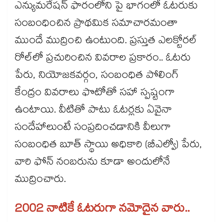
ఎన్యుమరేషన్ ఫారంలోని పై భాగంలో ఓటరుకు
సంబంధించిన ప్రాథమిక సమాచారమంతా
ముందే ముద్రించి ఉంటుంది. ప్రస్తుత ఎలక్టోరల్
రోల్‌లో ప్రచురించిన వివరాల ప్రకారం.. ఓటరు
పేరు, నియోజకవర్గం, సంబంధిత పోలింగ్
కేంద్రం వివరాలు ఫొటోతో సహా స్పష్టంగా
ఉంటాయి. వీటితో పాటు ఓటర్లకు ఏవైనా
సందేహాలుంటే సంప్రదించడానికి వీలుగా
సంబంధిత బూత్ స్థాయి అధికారి (బీఎల్వో) పేరు,
వారి ఫోన్ నంబరును కూడా అందులోనే
ముద్రించారు.
2002 నాటికే ఓటరుగా నమోదైన వారు..