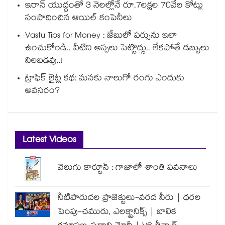
ఇరాన్ యుద్ధంతో 3 నెలల్లోనే రూ.7లక్షల 70వేల కోట్లు
సంపాదించిన ఆయిల్ కంపెనీలు
Vastu Tips for Money : జేబులో పర్సును ఇలా
ఉంచుకోండి.. వీటిని అస్సలు పెట్టొద్దు.. లేకపోతే డబ్బులు
నిలబడవు..!
ట్రాఫిక్ లైట్ల కథ: మనకు నాలుగో రంగు ఎందుకు
అవసరం?
Latest Videos
వెలుగు కార్టూన్ : గాజాలో శాంతి పవనాలు
నీటిపారుదల ప్రాజెక్టులు-వరద నీరు | ధరల
పెంపు-చమురు, ఎలక్ట్రానిక్స్ | బాలిక