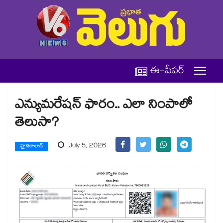
ఈ-పేపర్
ఎన్యుమరేషన్ ఫారం.. ఎలా నింపాలో
తెలుసా?
July 5, 2026
హైదరాబాద్