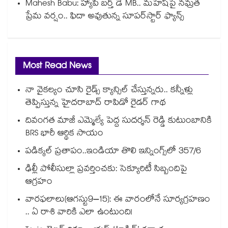
Mahesh Babu: హ్యాపీ బర్త్ డే MB.. మహేష్‌పై నమ్రత
ప్రేమ వర్షం.. ఫిదా అవుతున్న సూపర్‌స్టార్ ఫ్యాన్స్
Most Read News
నా వైకల్యం చూసి రైడ్స్ క్యాన్సిల్ చేస్తున్నరు.. కన్నీళ్లు
తెప్పిస్తున్న హైదరాబాద్ రాపిడో రైడర్ గాథ
దివంగత మాజీ ఎమ్మెల్యే పెద్ద సుదర్శన్ రెడ్డి కుటుంబానికి
BRS భారీ ఆర్థిక సాయం
పడిక్కల్‌‌ ప్రతాపం..ఇండియా తొలి ఇన్నింగ్స్‌‌లో 357/6
ఢిల్లీ పోలీసుల్లా ప్రవర్తించకు: సెక్యూరిటీ సిబ్బందిపై
ఆగ్రహం
వారఫలాలు(ఆగస్టు9–15): ఈ వారంలోనే సూర్యగ్రహణం
.. ఏ రాశి వారికి ఎలా ఉంటుంది!