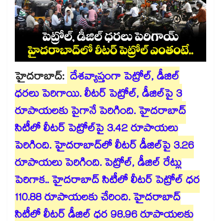
హైదరాబాద్:
దేశవ్యాప్తంగా పెట్రోల్, డీజిల్
ధరలు పెరిగాయి. లీటర్ పెట్రోల్, డీజిల్⁭పై 3
రూపాయలకు పైగానే పెరిగింది. హైదరాబాద్
సిటీలో లీటర్ పెట్రోల్⁪పై 3.42 రూపాయలు
పెరిగింది. హైదరాబాద్⁬లో లీటర్ డీజిల్⁬పై 3.26
రూపాయలు పెరిగింది. పెట్రోల్, డీజిల్ రేట్లు
పెరిగాక.. హైదరాబాద్ సిటీలో లీటర్ పెట్రోల్ ధర
110.88 రూపాయలకు చేరింది. హైదరాబాద్
సిటీలో లీటర్ డీజిల్ ధర 98.96 రూపాయలకు