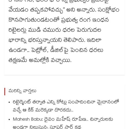
కొనసాగితే, ధరల భారాన్ని ప్రభుత్వం ప్రజలపై
వేయడం తప్పకపోవచ్చు” అని అన్నారు. సంక్షోభం
కొనసాగుతుండటంతో ప్రభుత్వ రంగ ఇంధన
రిటైలర్లు ముడి చమురు ధరల పెరుగుదల
భారాన్ని భరిస్తున్నాయని తెలిపారు. ఇదిలా
ఉండగా.. పెట్రోల్, డీజిల్⁭పై పెంచిన ధరలు
తక్షణమే అమల్లోకి వచ్చాయి.
మరిన్ని వార్తలు
రిటైర్మెంట్ తర్వాత ఎన్ని కోట్లు సంపాదించినా మైదానంలో
వచ్చే ఆ కిక్ మరెక్కడా దొరకదు..
Mahesh Babu: దైవం మహేష్ రూపేణ.. చిన్నారులకు
అండగా నిలుస్తున్న సూపర్ స్టార్ కథ