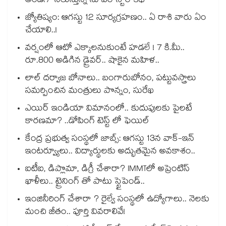
అండగా నిలుస్తున్న సూపర్ స్టార్ కథ
జ్యోతిష్యం: ఆగస్టు 12 సూర్యగ్రహణం.. ఏ రాశి వారు ఏం
చేయాలి..!
వర్షంలో ఆటో ఎక్కాలనుకుంటే హడలే ! 7 కి.మీ..
రూ.800 అడిగిన డ్రైవర్.. షాకైన మహిళ..
లాల్ దర్వాజ బోనాలు.. బంగారుబోనం, పట్టువస్త్రాలు
సమర్పించిన మంత్రులు పొన్నం, సురేఖ
ఎయిర్ ఇండియా విమానంలో.. కుదుపులకు పైలటే
కారణమా? ..డోపింగ్ టెస్ట్ లో ఫెయిల్
కేంద్ర ప్రభుత్వ సంస్థలో జాబ్స్: ఆగస్టు 13న వాక్-ఇన్
ఇంటర్వ్యూలు.. విద్యార్థులకు అద్భుతమైన అవకాశం..
ఐటీఐ, డిప్లొమా, డిగ్రీ చేశారా? IMMTలో అప్రెంటిస్
ఖాళీలు.. ట్రైనింగ్ తో పాటు స్టైపెండ్..
ఇంజినీరింగ్ చేశారా ? రైల్వే సంస్థలో ఉద్యోగాలు.. నెలకు
మంచి జీతం.. పూర్తి వివరాలివే!