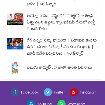
జామ్ | V6 తీన్మార్
అయ్యో పాపం.. వెస్టిండీస్ వరల్డ్‌కప్ ఆశలపై
నీళ్లు చల్లిన ఆఫ్ఘన్.. క్వాలిఫికేషన్ రేసులో మళ్లీ
గందరగోళం!
గిగ్ వర్కర్ల సమ్మె వాయిదా | విడాకుల కేసును
ఉపసంహరించుకున్న సీఎం విజయ్ భార్య |
మోదీ విదేశీ పర్యటనలు | V6 తీన్మార్
వెలుగు కార్టూన్ : గాజాలో శాంతి పవనాలు
Facebook
Twitter
Instagram
YouTube
WhatsApp