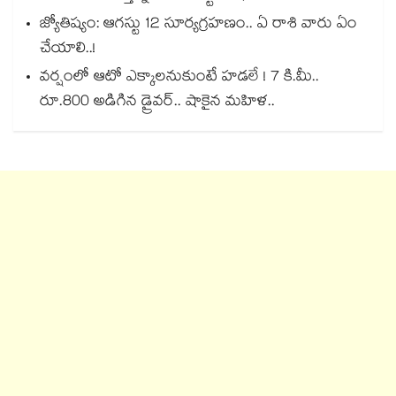
జ్యోతిష్యం: ఆగస్టు 12 సూర్యగ్రహణం.. ఏ రాశి వారు ఏం
చేయాలి..!
వర్షంలో ఆటో ఎక్కాలనుకుంటే హడలే ! 7 కి.మీ..
రూ.800 అడిగిన డ్రైవర్.. షాకైన మహిళ..