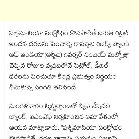
పశ్చిమాసియా సంక్షోభం కొనసాగితే భారత్ రిటైల్
ఇంధన ధరలను పెంచాల్సి రావచ్చని రిజర్వ్ బ్యాంక్
ఆఫ్ ఇండియా(ఆర్బీఐ) గవర్నర్ సంజయ్ మల్హోత్రా
చెప్పిన రోజుల వ్యవధిలోనే పెట్రోల్, డీజిల్
ధరలను పెంచుతూ కేంద్ర ప్రభుత్వం నిర్ణయం
తీసుకున్న సంగతి తెలిసిందే.
మంగళవారం స్విట్జర్లాండ్‌‌లో స్విస్ నేషనల్
బ్యాంక్, ఐఎంఎఫ్ నిర్వహించిన సమావేశంలో
ఆయన మాట్లాడారు. “పశ్చిమాసియా సంక్షోభం