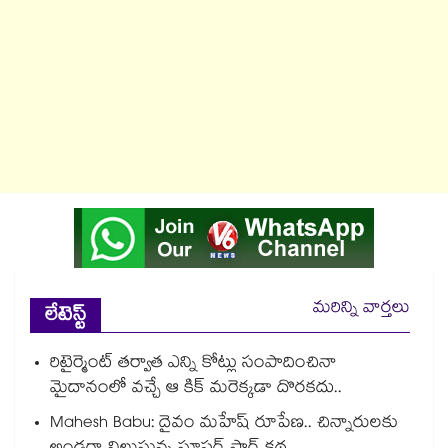
మరిన్ని వార్తలు
లేటెస్ట్
రిటైర్మెంట్ తర్వాత ఎన్ని కోట్లు సంపాదించినా
మైదానంలో వచ్చే ఆ కిక్ మరెక్కడా దొరకదు..
Mahesh Babu: దైవం మహేష్ రూపేణ.. చిన్నారులకు