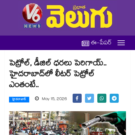
ఈ-పేపర్
పెట్రోల్, డీజిల్ ధరలు పెరిగాయ్..
హైదరాబాద్⁭లో లీటర్ పెట్రోల్
ఎంతంటే..
May 15, 2026
హైదరాబాద్