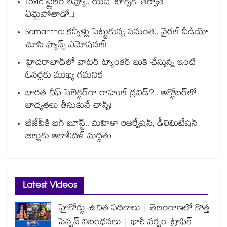
Toxic ట్రైలర్ రివ్యూ.. యష్ ‘టాక్సిక్’ తర్వాత
ఏమైపోతాడో..!
Samantha: కన్నీళ్లు పెట్టుకున్న సమంత.. వైరల్ వీడియో
చూసి ఫ్యాన్స్ ఎమోషనల్!
హైదరాబాద్⁪లో వాటర్ ట్యాంకర్ బుక్ చేస్తున్న ఇంటి
ఓనర్లకు ముఖ్య గమనిక
భారత చీఫ్ సెలెక్టర్⁬గా రాహుల్ ద్రవిడ్?.. అక్టోబర్‌లో
బాధ్యతలు తీసుకునే ఛాన్స్!
బీజేపీకి బిగ్ బూస్ట్.. మహిళా రిజర్వేషన్, డీలిమిటేషన్
బిల్లుకు అకాలీదళ్ మద్దతు
Latest Videos
హైకోర్టు-ఉచిత పథకాలు | తెలంగాణలో కొత్త
పెన్షన్ నిబంధనలు | భారీ వర్షం-ట్రాఫిక్