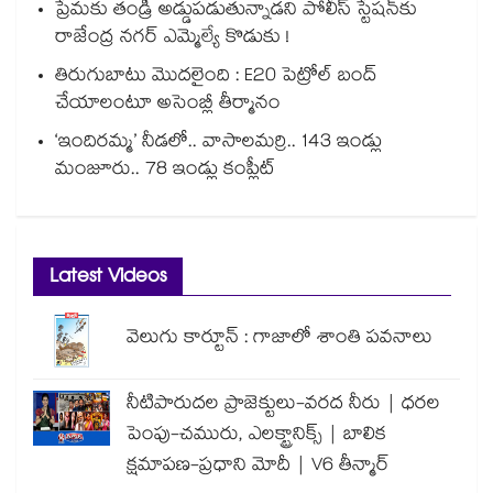
ప్రేమకు తండ్రి అడ్డుపడుతున్నాడని పోలీస్ స్టేషన్⁪కు
రాజేంద్ర నగర్ ఎమ్మెల్యే కొడుకు !
తిరుగుబాటు మొదలైంది : E20 పెట్రోల్ బంద్
చేయాలంటూ అసెంబ్లీ తీర్మానం
‘ఇందిరమ్మ’ నీడలో.. వాసాలమర్రి.. 143 ఇండ్లు
మంజూరు.. 78 ఇండ్లు కంప్లీట్
Latest Videos
వెలుగు కార్టూన్ : గాజాలో శాంతి పవనాలు
నీటిపారుదల ప్రాజెక్టులు-వరద నీరు | ధరల
పెంపు-చమురు, ఎలక్ట్రానిక్స్ | బాలిక
క్షమాపణ-ప్రధాని మోదీ | V6 తీన్మార్