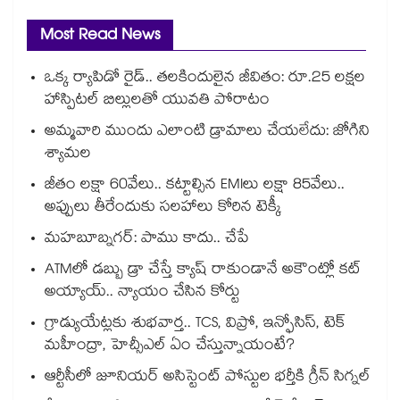
Most Read News
ఒక్క ర్యాపిడో రైడ్.. తలకిందులైన జీవితం: రూ.25 లక్షల
హాస్పిటల్ బిల్లులతో యువతి పోరాటం
అమ్మవారి ముందు ఎలాంటి డ్రామాలు చేయలేదు: జోగిని
శ్యామల
జీతం లక్షా 60వేలు.. కట్టాల్సిన EMIలు లక్షా 85వేలు..
అప్పులు తీరేందుకు సలహాలు కోరిన టెక్కీ
మహబూబ్నగర్: పాము కాదు.. చేపే
ATMలో డబ్బు డ్రా చేస్తే క్యాష్ రాకుండానే అకౌంట్లో కట్
అయ్యాయ్.. న్యాయం చేసిన కోర్టు
గ్రాడ్యుయేట్లకు శుభవార్త.. TCS, విప్రో, ఇన్ఫోసిస్, టెక్
మహీంద్రా, హెచ్సీఎల్ ఏం చేస్తున్నాయంటే?
ఆర్టీసీలో జూనియర్ అసిస్టెంట్‌‌ పోస్టుల భర్తీకి గ్రీన్‌‌ సిగ్నల్