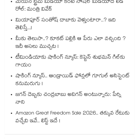
మెయిన్ స్ట్రీమ్ మీడియా కంటే సోషల్ మీడియాదే లీడ్
రోల్: మంత్రి వివేక్
మియాపూర్ సంతోష్ దాబాకు వెళ్తుంటారా..? ఇది
తెలిస్తే...!
మీకు తెలుసా..? కూకట్ పల్లికి ఆ పేరు ఎలా వచ్చింది ?
ఇదీ అసలు ముచ్చట !
టీమిండియాకు షాకింగ్ న్యూస్: కెప్టెన్ శుభమన్ గిల్‎కు
గాయం
షాకింగ్ న్యూస్.. ఆండ్రాయిడ్ ఫోన్లలో గూగుల్ అసిస్టెంట్
కనుమరుగు !
జగన్ దెబ్బకు చంద్రబాబు అవిగన్ అంటున్నారు: పేర్ని
నాని
Amazon Great Freedom Sale 2026.. తక్కువ రేటుకు
వచ్చేవి ఇవే.. లిస్ట్ ఇదే !