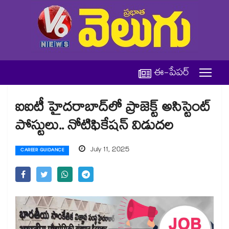
ఈ-పేపర్
ఐఐటీ హైదరాబాద్⁬లో ప్రాజెక్ట్ అసిస్టెంట్
పోస్టులు.. నోటిఫికేషన్ విడుదల
July 11, 2025
CAREER GUIDANCE