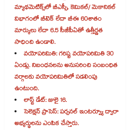
మ్యాథమెటిక్స్​లో బీఎస్సీ, కెమికల్/ మెకానికల్
విభాగం​లో బీటెక్ లేదా బీఈ 60శాతం
మార్కులు లేదా 6.5 సీజీపీఏతో ఉత్తీర్ణత
సాధించి ఉండాలి.
వయోపరిమితి: గరిష్ట వయోపరిమితి 30
ఏండ్లు. నిబంధనలను అనుసరించి సంబంధిత
వర్గాలకు వయోపరిమితిలో సడలింపు
ఉంటుంది.
లాస్ట్ డేట్: జులై 16.
సెలెక్షన్ ప్రాసెస్: పర్సనల్ ఇంటర్వ్యూ ద్వారా
అభ్యర్థులను ఎంపిక చేస్తారు.