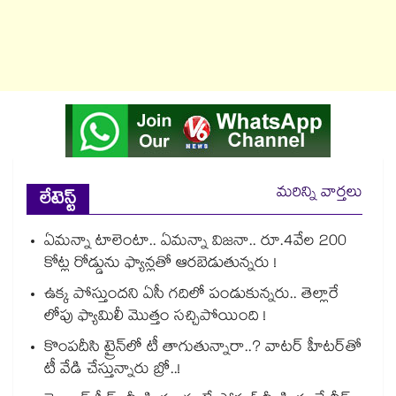
మరిన్ని వార్తలు
లేటెస్ట్
ఏమన్నా టాలెంటా.. ఏమన్నా విజనా.. రూ.4వేల 200
కోట్ల రోడ్డును ఫ్యాన్లతో ఆరబెడుతున్నరు !
ఉక్క పోస్తుందని ఏసీ గదిలో పండుకున్నరు.. తెల్లారే
లోపు ఫ్యామిలీ మొత్తం సచ్చిపోయింది !
కొంపదీసి ట్రైన్⁬లో టీ తాగుతున్నారా..? వాటర్ హీటర్⁭⁭తో
టీ వేడి చేస్తున్నారు బ్రో..!