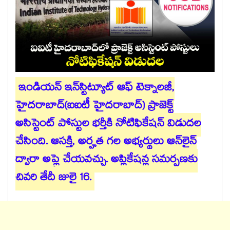
ఇండియన్ ఇన్​స్టిట్యూట్ ఆఫ్​ టెక్నాలజీ,
హైదరాబాద్(ఐఐటీ హైదరాబాద్) ప్రాజెక్ట్
అసిస్టెంట్ పోస్టుల భర్తీకి నోటిఫికేషన్ విడుదల
చేసింది. ఆసక్తి, అర్హత గల అభ్యర్థులు ఆన్​లైన్
ద్వారా అప్లై చేయవచ్చు. అప్లికేషన్ల సమర్పణకు
చివరి తేదీ జులై 16.