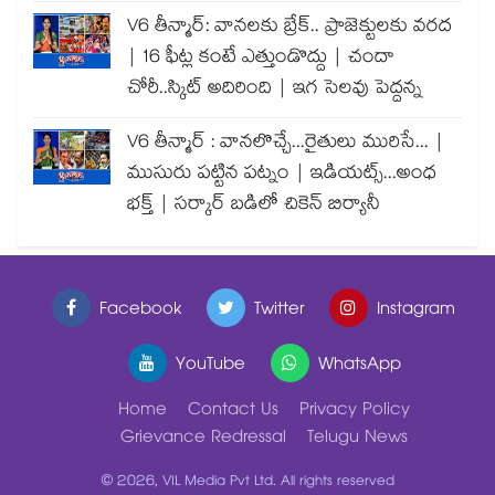
V6 తీన్మార్: వానలకు బ్రేక్.. ప్రాజెక్టులకు వరద
| 16 ఫీట్ల కంటే ఎత్తుండొద్దు | చందా
చోరీ..స్కిట్ అదిరింది | ఇగ సెలవు పెద్దన్న
V6 తీన్మార్ : వానలొచ్చే...రైతులు మురిసే... |
ముసురు పట్టిన పట్నం | ఇడియట్స్...అంధ
భక్త్ | సర్కార్ బడిలో చికెన్ బిర్యానీ
Facebook
Twitter
Instagram
YouTube
WhatsApp
Home
Contact Us
Privacy Policy
Grievance Redressal
Telugu News
© 2026, VIL Media Pvt Ltd. All rights reserved