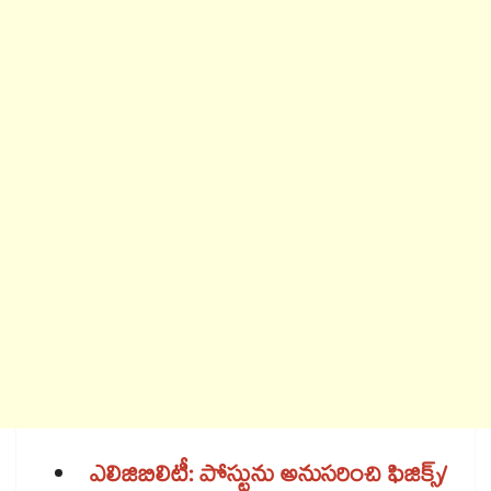
ఎలిజిబిలిటీ: పోస్టును అనుసరించి ఫిజిక్స్/