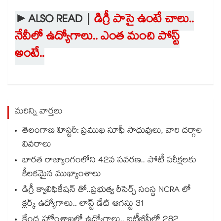
►ALSO READ |
డిగ్రీ పాసై ఉంటే చాలు..
నేవీలో ఉద్యోగాలు.. ఎంత మంచి పోస్ట్
అంటే..
మరిన్ని వార్తలు
తెలంగాణ హిస్టరీ: ప్రముఖ సూఫీ సాధువులు, వారి దర్గాల
వివరాలు
భారత రాజ్యాంగంలోని 42వ సవరణ.. పోటీ పరీక్షలకు
కీలకమైన ముఖ్యాంశాలు
డిగ్రీ క్వాలిఫికేషన్ తో..ప్రభుత్వ రీసెర్చ్ సంస్థ NCRA లో
క్లర్క్ ఉద్యోగాలు.. లాస్ట్ డేట్ ఆగస్టు 31
కేంద్ర హోంశాఖలో ఉద్యోగాలు.. ఐటీబీపీలో 282