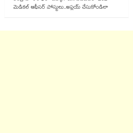
మెడికల్ ఆఫీసర్ పోస్టులు..అప్లయ్ చేసుకోండిలా