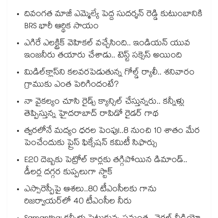
దివంగత మాజీ ఎమ్మెల్యే పెద్ద సుదర్శన్ రెడ్డి కుటుంబానికి
BRS భారీ ఆర్థిక సాయం
ఎగిరే ఎలక్ట్రిక్ వెహికల్ వచ్చేసింది.. ఇండియన్ యువ
ఇంజనీరు తయారు చేశాడు.. టెస్ట్ సక్సెస్ అయింది
మిడిల్‌క్లాస్‌ని కలవరపెడుతున్న గోల్డ్ ర్యాలీ.. శనివారం
గ్రాముకు ఎంత పెరిగిందంటే?
నా వైకల్యం చూసి రైడ్స్ క్యాన్సిల్ చేస్తున్నరు.. కన్నీళ్లు
తెప్పిస్తున్న హైదరాబాద్ రాపిడో రైడర్ గాథ
త్వరలోనే మద్యం ధ‌‌ర‌‌ల పెంపు!..8 నుంచి 10 శాతం మేర
పెంచేందుకు ప్రైస్ ఫిక్సేష‌‌న్ క‌‌మిటీ సిఫార్సు
E20 దెబ్బకు పెట్రోల్ కార్లకు తగ్గిపోయిన డిమాండ్..
డీలర్ల దగ్గర కుప్పలుగా స్టాక్
ఎస్సారెస్పీపై ఆశలు..80 టీఎంసీలకు గాను
రిజర్వాయర్‌‌‌‌‌‌‌‌‌‌‌‌‌‌‌‌లో 40 టీఎంసీల నీరు