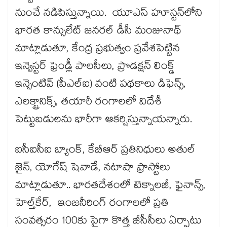
నుంచే నడిపిస్తున్నాయి. యూఎస్‌‌‌‌ హూస్టన్‌‌‌‌‌‌‌‌లోని
భారత కాన్సులేట్ జనరల్ డీసీ మంజునాథ్
మాట్లాడుతూ, కేంద్ర ప్రభుత్వం ప్రవేశపెట్టిన
ఇన్వెస్టర్ ఫ్రెండ్లీ పాలసీలు, ప్రొడక్షన్ లింక్డ్
ఇన్సెంటివ్ (పీఎల్‌‌‌‌‌‌‌‌ఐ) వంటి పథకాలు డిఫెన్స్‌‌‌‌‌‌‌‌,
ఎలక్ట్రానిక్స్, తయారీ రంగాలలో విదేశీ
పెట్టుబడులను భారీగా ఆకర్షిస్తున్నాయన్నారు.
ఐసీఐసీఐ బ్యాంక్, కేబీఆర్ ప్రతినిధులు అతుల్
జైన్, యోగేష్ షెవాడే, నటాషా ఫ్రాస్టోలు
మాట్లాడుతూ.. భారతదేశంలో టెక్నాలజీ, ఫైనాన్స్,
హెల్త్‌‌‌‌‌‌‌‌కేర్, ఇంజనీరింగ్ రంగాలలో ప్రతి
సంవత్సరం 100కు పైగా కొత్త జీసీసీలు ఏర్పాటు