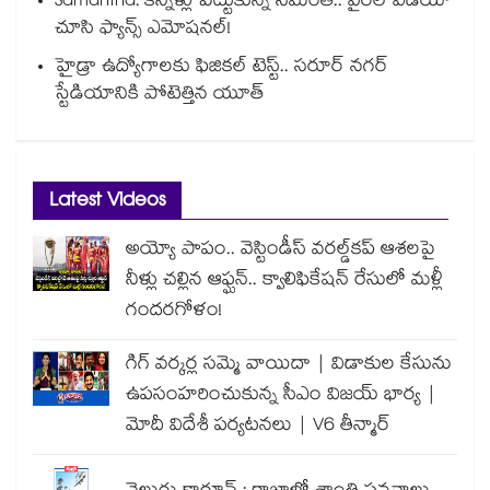
Samantha: కన్నీళ్లు పెట్టుకున్న సమంత.. వైరల్ వీడియో
చూసి ఫ్యాన్స్ ఎమోషనల్!
హైడ్రా ఉద్యోగాలకు ఫిజికల్ టెస్ట్.. సరూర్ నగర్
స్టేడియానికి పోటెత్తిన యూత్
Latest Videos
అయ్యో పాపం.. వెస్టిండీస్ వరల్డ్‌కప్ ఆశలపై
నీళ్లు చల్లిన ఆఫ్ఘన్.. క్వాలిఫికేషన్ రేసులో మళ్లీ
గందరగోళం!
గిగ్ వర్కర్ల సమ్మె వాయిదా | విడాకుల కేసును
ఉపసంహరించుకున్న సీఎం విజయ్ భార్య |
మోదీ విదేశీ పర్యటనలు | V6 తీన్మార్