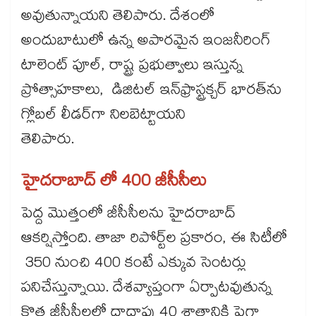
అవుతున్నాయని తెలిపారు. దేశంలో
అందుబాటులో ఉన్న అపారమైన ఇంజనీరింగ్
టాలెంట్ పూల్, రాష్ట్ర ప్రభుత్వాలు ఇస్తున్న
ప్రోత్సాహకాలు, డిజిటల్ ఇన్‌‌‌‌‌‌‌‌ఫ్రాస్ట్రక్చర్ భారత్‌‌‌‌‌‌‌‌ను
గ్లోబల్ లీడర్‌‌‌‌‌‌‌‌గా నిలబెట్టాయని
తెలిపారు.
హైదరాబాద్ లో 400 జీసీసీలు
పెద్ద మొత్తంలో జీసీసీలను హైదరాబాద్
ఆకర్షిస్తోంది. తాజా రిపోర్ట్‌‌‌‌ల ప్రకారం, ఈ సిటీలో
350 నుంచి 400 కంటే ఎక్కువ సెంటర్లు
పనిచేస్తున్నాయి. దేశవ్యాప్తంగా ఏర్పాటవుతున్న
కొత్త జీసీసీలలో దాదాపు 40 శాతానికి పైగా